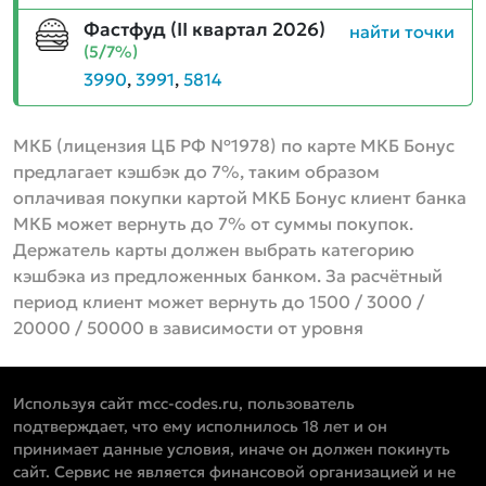
Фастфуд (II квартал 2026)
найти точки
(5/7%)
3990
,
3991
,
5814
МКБ (лицензия ЦБ РФ №1978) по карте МКБ Бонус
предлагает кэшбэк до 7%, таким образом
оплачивая покупки картой МКБ Бонус клиент банка
МКБ может вернуть до 7% от суммы покупок.
Держатель карты должен выбрать категорию
кэшбэка из предложенных банком. За расчётный
период клиент может вернуть до 1500 / 3000 /
20000 / 50000 в зависимости от уровня
Используя сайт mcc-codes.ru, пользователь
подтверждает, что ему исполнилось 18 лет и он
принимает данные условия, иначе он должен покинуть
сайт. Сервис не является финансовой организацией и не