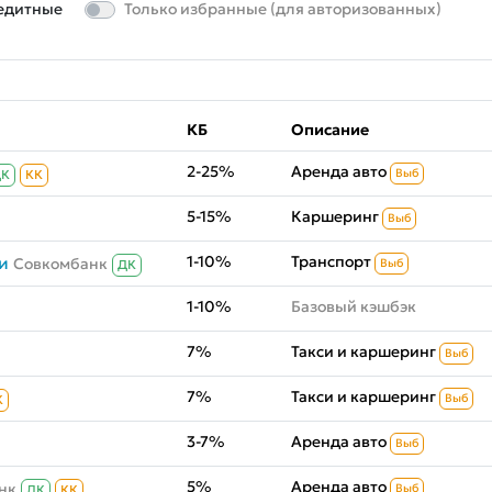
едитные
Только избранные (для авторизованных)
КБ
Описание
2-25%
Аренда авто
Выб
ДК
КК
5-15%
Каршеринг
Выб
1-10%
Транспорт
и
Совкомбанк
Выб
ДК
1-10%
Базовый кэшбэк
7%
Такси и каршеринг
Выб
7%
Такси и каршеринг
Выб
К
3-7%
Аренда авто
Выб
5%
Аренда авто
нк
Выб
ДК
КК