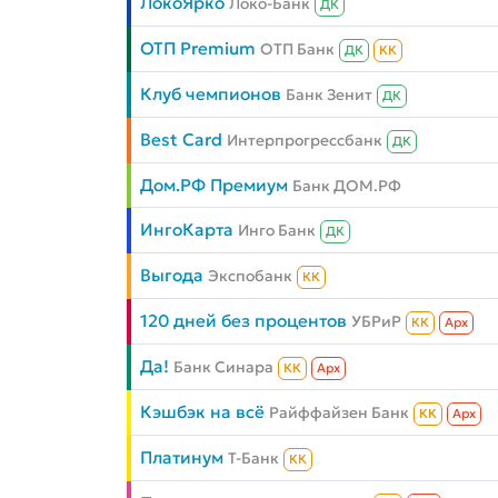
ЛокоЯрко
Локо-Банк
ДК
ОТП Premium
ОТП Банк
ДК
КК
Клуб чемпионов
Банк Зенит
ДК
Best Card
Интерпрогрессбанк
ДК
Дом.РФ Премиум
Банк ДОМ.РФ
ИнгоКарта
Инго Банк
ДК
Выгода
Экспобанк
КК
120 дней без процентов
УБРиР
КК
Aрх
Да!
Банк Синара
КК
Aрх
Кэшбэк на всё
Райффайзен Банк
КК
Aрх
Платинум
Т-Банк
КК