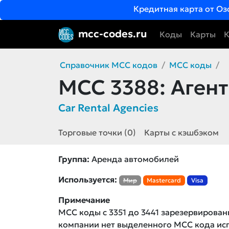
Кредитная карта от Оз
mcc-codes.ru
Коды
Карты
К
Справочник MCC кодов
MCC коды
MCC 3388:
Агент
Car Rental Agencies
Торговые точки (0)
Карты с кэшбэком
Группа:
Аренда автомобилей
Используется:
Мир
Mastercard
Visa
Примечание
MCC коды с 3351 до 3441 зарезервирова
компании нет выделенного MCC кода и