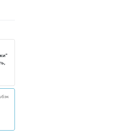
ки"
ь,
шбэк