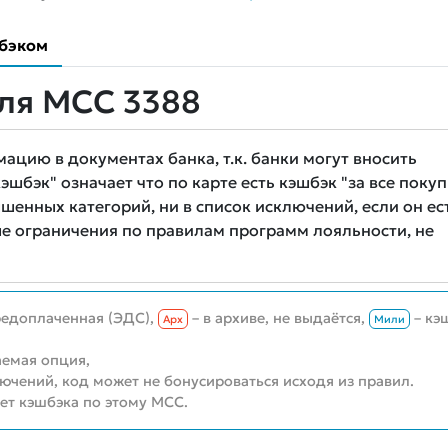
бэком
ля MCC 3388
цию в документах банка, т.к. банки могут вносить
шбэк" означает что по карте есть кэшбэк "за все покуп
шенных категорий, ни в список исключений, если он ест
е ограничения по правилам программ лояльности, не
редоплаченная (ЭДС),
– в архиве, не выдаётся,
– кэ
Aрх
Мили
емая опция,
лючений, код может не бонусироваться исходя из правил.
нет кэшбэка по этому MCC.