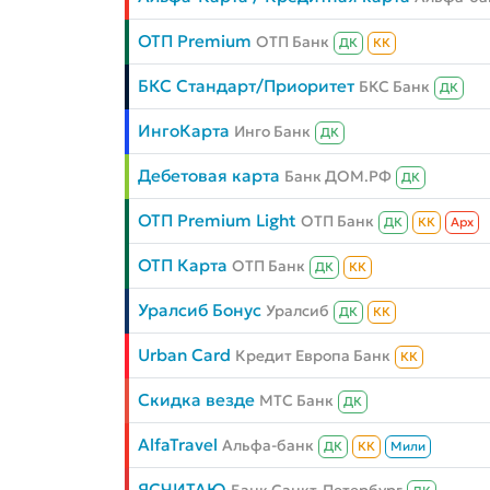
ОТП Premium
ОТП Банк
ДК
КК
БКС Стандарт/Приоритет
БКС Банк
ДК
ИнгоКарта
Инго Банк
ДК
Дебетовая карта
Банк ДОМ.РФ
ДК
ОТП Premium Light
ОТП Банк
ДК
КК
Aрх
ОТП Карта
ОТП Банк
ДК
КК
Уралсиб Бонус
Уралсиб
ДК
КК
Urban Card
Кредит Европа Банк
КК
Скидка везде
МТС Банк
ДК
AlfaTravel
Альфа-банк
ДК
КК
Мили
ЯСЧИТАЮ