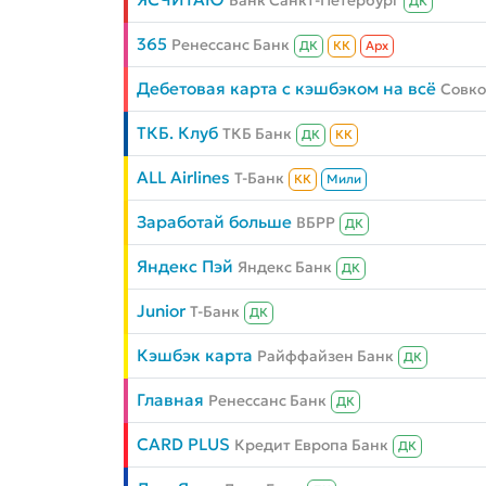
Банк Санкт-Петербург
ДК
365
Ренессанс Банк
ДК
КК
Aрх
Дебетовая карта с кэшбэком на всё
Совк
ТКБ. Клуб
ТКБ Банк
ДК
КК
ALL Airlines
Т-Банк
КК
Мили
Заработай больше
ВБРР
ДК
Яндекс Пэй
Яндекс Банк
ДК
Junior
Т-Банк
ДК
Кэшбэк карта
Райффайзен Банк
ДК
Главная
Ренессанс Банк
ДК
CARD PLUS
Кредит Европа Банк
ДК