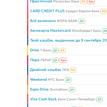
Практичная
Ренессанс Банк
КК
Aрх
CARD CREDIT PLUS
Кредит Европа Банк
КК
Всё включено
ФОРА-БАНК
ДК
Автокарта Mastercard
ЮниКредит Банк
Д
Твой кэшбэк, выданные до 9 сентября 2
Drive
Т-Банк
ДК
КК
Пора
УБРиР
ДК
Aрх
Двойной кэшбэк
ПСБ
КК
Weekend
МТС Банк
ДК
Expo Drive
Экспобанк
ДК
Visa Cash Back
Банк Санкт-Петербург
ДК