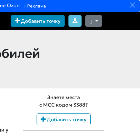
вне Ozon
Реклама
Добавить точку
обилей
Знаете места
с MCC кодом 3388?
Добавить точку
ли у