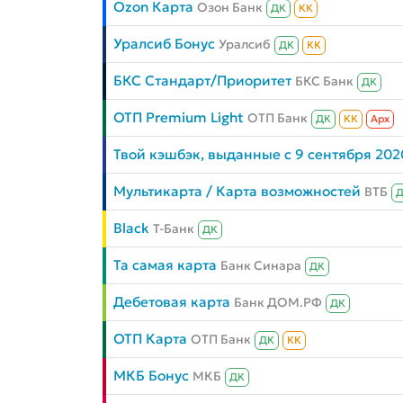
Ozon Карта
Озон Банк
ДК
КК
Уралсиб Бонус
Уралсиб
ДК
КК
БКС Стандарт/Приоритет
БКС Банк
ДК
ОТП Premium Light
ОТП Банк
ДК
КК
Aрх
Твой кэшбэк, выданные с 9 сентября 202
Мультикарта / Карта возможностей
ВТБ
Black
Т-Банк
ДК
Та самая карта
Банк Синара
ДК
Дебетовая карта
Банк ДОМ.РФ
ДК
ОТП Карта
ОТП Банк
ДК
КК
МКБ Бонус
МКБ
ДК