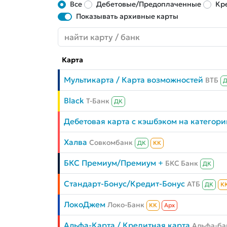
Все
Дебетовые/Предоплаченные
Кр
Показывать архивные карты
Карта
Мультикарта / Карта возможностей
ВТБ
Black
Т-Банк
ДК
Дебетовая карта с кэшбэком на категори
Халва
Совкомбанк
ДК
КК
БКС Премиум/Премиум +
БКС Банк
ДК
Стандарт-Бонус/Кредит-Бонус
АТБ
ДК
К
ЛокоДжем
Локо-Банк
КК
Aрх
Альфа-Карта / Кредитная карта
Альфа-ба