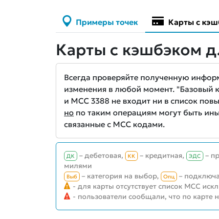
Примеры точек
Карты с кэш
Карты с кэшбэком д
Всегда проверяйте полученную информа
изменения в любой момент. "Базовый кэ
и MCC 3388 не входит ни в список повы
но
по таким операциям могут быть ины
связанные с MCC кодами.
– дебетовая,
– кредитная,
– п
ДК
КК
ЭДС
милями
– категория на выбор,
– подключа
Выб
Опц
- для карты отсутствует список MCC иск
- пользователи сообщали, что по карте 