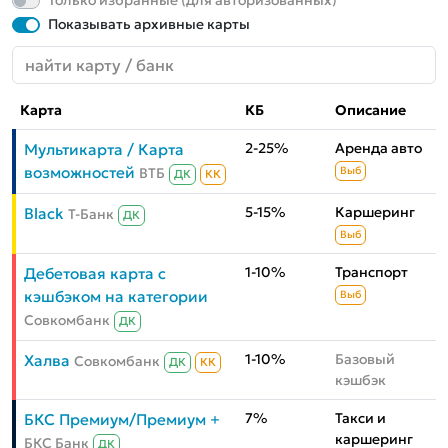
Только избранные (для авторизованных)
Показывать архивные карты
Карта
КБ
Описание
2-25%
Аренда авто
Мультикарта / Карта
возможностей
ВТБ
Выб
ДК
КК
5-15%
Каршеринг
Black
Т-Банк
ДК
Выб
1-10%
Транспорт
Дебетовая карта с
кэшбэком на категории
Выб
Совкомбанк
ДК
1-10%
Базовый
Халва
Совкомбанк
ДК
КК
кэшбэк
7%
Такси и
БКС Премиум/Премиум +
каршеринг
БКС Банк
ДК