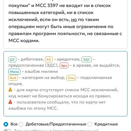
покупки" и MCC 3397 не входит ни в список
повышенных категорий, ни в список
исключений, если он есть,
но
по таким
операциям могут быть иные ограничения по
правилам программ лояльности, не связанные с
MCC кодами.
– дебетовая,
– кредитная,
–
ДК
КК
ЭДС
предоплаченная (ЭДС),
– в архиве, не выдаётся,
Aрх
– кэшбэк милями
Мили
– категория на выбор,
– подключаемая
Выб
Опц
опция,
- для карты отсутствует список MCC исключений,
код может не бонусироваться исходя из правил.
- пользователи сообщали, что по карте нет
кэшбэка по этому MCC.
Все
Дебетовые/Предоплаченные
Кредитные