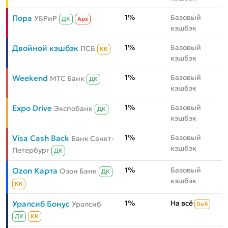
1%
Базовый
Пора
УБРиР
ДК
Aрх
кэшбэк
1%
Базовый
Двойной кэшбэк
ПСБ
КК
кэшбэк
1%
Базовый
Weekend
МТС Банк
ДК
кэшбэк
1%
Базовый
Expo Drive
Экспобанк
ДК
кэшбэк
1%
Базовый
Visa Cash Back
Банк Санкт-
кэшбэк
Петербург
ДК
1%
Базовый
Ozon Карта
Озон Банк
ДК
кэшбэк
КК
1%
На всё
Уралсиб Бонус
Уралсиб
Выб
ДК
КК