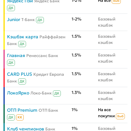
1-2%
На всё
Яндекс Пэй
Яндекс Банк
Выб
ДК
1-2%
Базовый
Junior
Т-Банк
ДК
кэшбэк
1.5%
Базовый
Кэшбэк карта
Райффайзен
кэшбэк
Банк
ДК
1.5%
Базовый
Главная
Ренессанс Банк
кэшбэк
ДК
1.5%
Базовый
CARD PLUS
Кредит Европа
кэшбэк
Банк
ДК
1.3%
Базовый
ЛокоЯрко
Локо-Банк
ДК
кэшбэк
1%
На все
ОТП Premium
ОТП Банк
покупки
Выб
ДК
КК
1%
Базовый
Клуб чемпионов
Банк