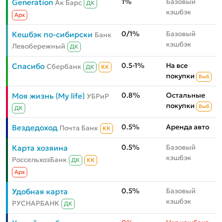
1%
Базовый
Generation
Ак Барс
ДК
кэшбэк
Aрх
0/1%
Базовый
Кешбэк по-сибирски
Банк
кэшбэк
Левобережный
ДК
0.5-1%
На все
Спасибо
Сбербанк
ДК
КК
покупки
Выб
0.8%
Остальные
Моя жизнь (My life)
УБРиР
покупки
Выб
ДК
0.5%
Аренда авто
Вездедоход
Почта Банк
КК
0.5%
Базовый
Карта хозяина
кэшбэк
РоссельхозБанк
ДК
КК
Aрх
0.5%
Базовый
Удобная карта
кэшбэк
РУСНАРБАНК
ДК