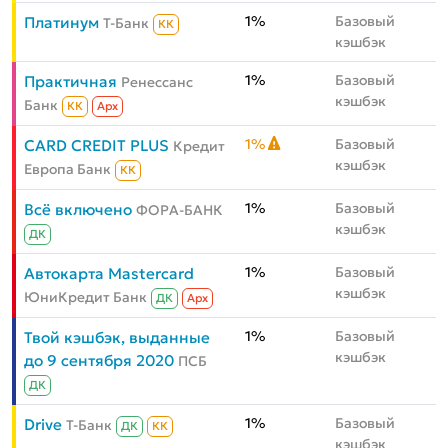
1%
Базовый
Платинум
Т-Банк
КК
кэшбэк
1%
Базовый
Практичная
Ренессанс
кэшбэк
Банк
КК
Aрх
1%
Базовый
CARD CREDIT PLUS
Кредит
кэшбэк
Европа Банк
КК
1%
Базовый
Всё включено
ФОРА-БАНК
кэшбэк
ДК
1%
Базовый
Автокарта Mastercard
кэшбэк
ЮниКредит Банк
ДК
Aрх
1%
Базовый
Твой кэшбэк, выданные
кэшбэк
до 9 сентября 2020
ПСБ
ДК
1%
Базовый
Drive
Т-Банк
ДК
КК
кэшбэк