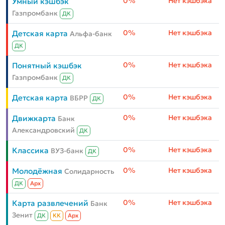
0%
Нет кэшбэка
Умный кэшбэк
Газпромбанк
ДК
0%
Нет кэшбэка
Детская карта
Альфа-банк
ДК
0%
Нет кэшбэка
Понятный кэшбэк
Газпромбанк
ДК
0%
Нет кэшбэка
Детская карта
ВБРР
ДК
0%
Нет кэшбэка
Движкарта
Банк
Александровский
ДК
0%
Нет кэшбэка
Классика
ВУЗ-банк
ДК
0%
Нет кэшбэка
Молодёжная
Солидарность
ДК
Aрх
0%
Нет кэшбэка
Карта развлечений
Банк
Зенит
ДК
КК
Aрх