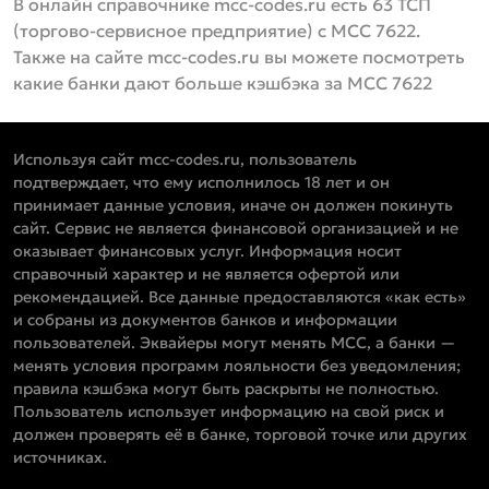
В онлайн справочнике mcc-codes.ru есть 63 ТСП
(торгово-сервисное предприятие) с MCC 7622.
Также на сайте mcc-codes.ru вы можете посмотреть
какие банки дают больше кэшбэка за MCC 7622
Используя сайт mcc-codes.ru, пользователь
подтверждает, что ему исполнилось 18 лет и он
принимает данные условия, иначе он должен покинуть
сайт. Сервис не является финансовой организацией и не
оказывает финансовых услуг. Информация носит
справочный характер и не является офертой или
рекомендацией. Все данные предоставляются «как есть»
и собраны из документов банков и информации
пользователей. Эквайеры могут менять MCC, а банки —
менять условия программ лояльности без уведомления;
правила кэшбэка могут быть раскрыты не полностью.
Пользователь использует информацию на свой риск и
должен проверять её в банке, торговой точке или других
источниках.