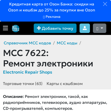
Кредитная карта от Озон Банка: скидки на
Ozon и кешбэк до 25% за покупки вне Ozon
Реклама
Добавить точку
Справочник MCC кодов
MCC коды
MCC 7622:
Ремонт электроники
Electronic Repair Shops
Торговые точки (63)
Карты с кэшбэком
Описание:
Ремонт электроники, такой, как
радиоприёмников, телевизоров, аудио аппаратуры,
СD-проигрывателей, компьютеров.