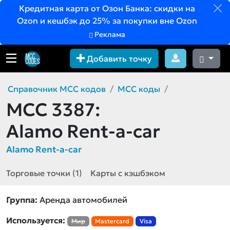
Кредитная карта от Озон Банка: скидки на
Ozon и кешбэк до 25% за покупки вне Ozon
Реклама
Добавить точку
Справочник MCC кодов
MCC коды
MCC 3387:
Alamo Rent-a-car
Alamo Rent-a-car
Торговые точки (1)
Карты с кэшбэком
Группа:
Аренда автомобилей
Используется:
Мир
Mastercard
Visa