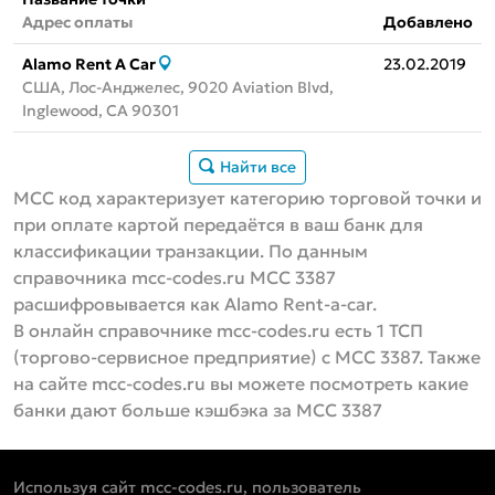
Адрес оплаты
Добавлено
Alamo Rent A Car
23.02.2019
США, Лос-Анджелес, 9020 Aviation Blvd,
Inglewood, CA 90301
Найти все
MCC код характеризует категорию торговой точки и
при оплате картой передаётся в ваш банк для
классификации транзакции. По данным
справочника mcc-codes.ru MCC 3387
расшифровывается как Alamo Rent-a-car.
В онлайн справочнике mcc-codes.ru есть 1 ТСП
(торгово-сервисное предприятие) с MCC 3387. Также
на сайте mcc-codes.ru вы можете посмотреть какие
банки дают больше кэшбэка за MCC 3387
Используя сайт mcc-codes.ru, пользователь