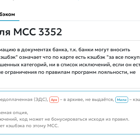
бэком
ля MCC 3352
цию в документах банка, т.к. банки могут вносить
шбэк" означает что по карте есть кэшбэк "за все покуп
шенных категорий, ни в список исключений, если он ест
е ограничения по правилам программ лояльности, не
редоплаченная (ЭДС),
– в архиве, не выдаётся,
– кэ
Aрх
Мили
емая опция,
лючений, код может не бонусироваться исходя из правил.
нет кэшбэка по этому MCC.