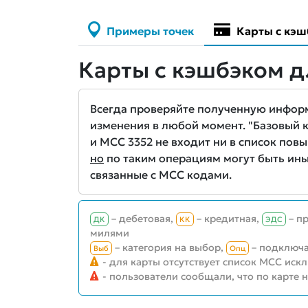
Примеры точек
Карты с кэш
Карты с кэшбэком д
Всегда проверяйте полученную информа
изменения в любой момент. "Базовый кэ
и MCC 3352 не входит ни в список повы
но
по таким операциям могут быть ины
связанные с MCC кодами.
– дебетовая,
– кредитная,
– п
ДК
КК
ЭДС
милями
– категория на выбор,
– подключа
Выб
Опц
- для карты отсутствует список MCC иск
- пользователи сообщали, что по карте 