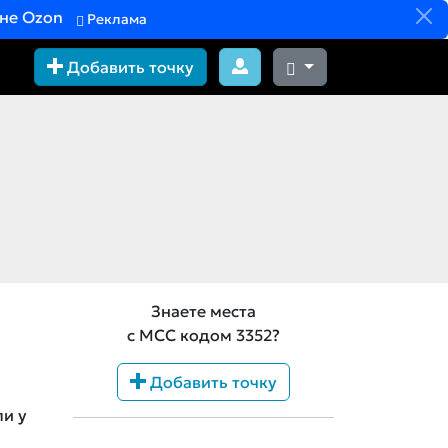
вне Ozon
Реклама
Добавить точку
Знаете места
с MCC кодом 3352?
Добавить точку
ли у