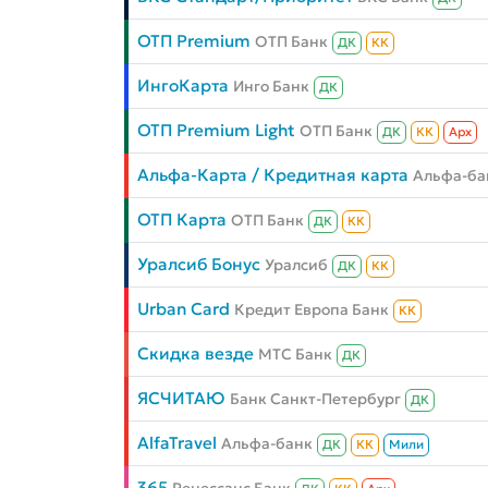
ОТП Premium
ОТП Банк
ДК
КК
ИнгоКарта
Инго Банк
ДК
ОТП Premium Light
ОТП Банк
ДК
КК
Aрх
Альфа-Карта / Кредитная карта
Альфа-ба
ОТП Карта
ОТП Банк
ДК
КК
Уралсиб Бонус
Уралсиб
ДК
КК
Urban Card
Кредит Европа Банк
КК
Скидка везде
МТС Банк
ДК
ЯСЧИТАЮ
Банк Санкт-Петербург
ДК
AlfaTravel
Альфа-банк
ДК
КК
Мили
365