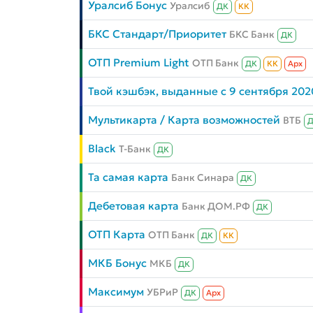
Уралсиб Бонус
Уралсиб
ДК
КК
БКС Стандарт/Приоритет
БКС Банк
ДК
ОТП Premium Light
ОТП Банк
ДК
КК
Aрх
Твой кэшбэк, выданные с 9 сентября 202
Мультикарта / Карта возможностей
ВТБ
Black
Т-Банк
ДК
Та самая карта
Банк Синара
ДК
Дебетовая карта
Банк ДОМ.РФ
ДК
ОТП Карта
ОТП Банк
ДК
КК
МКБ Бонус
МКБ
ДК
Максимум
УБРиР
ДК
Aрх