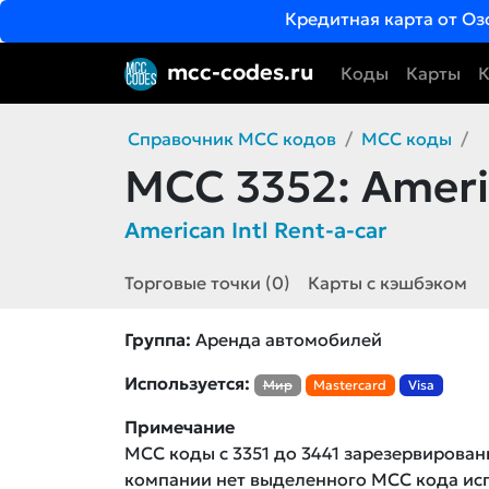
Кредитная карта от Оз
mcc-codes.ru
Коды
Карты
К
Справочник MCC кодов
MCC коды
MCC 3352:
Americ
American Intl Rent-a-car
Торговые точки (0)
Карты с кэшбэком
Группа:
Аренда автомобилей
Используется:
Мир
Mastercard
Visa
Примечание
MCC коды с 3351 до 3441 зарезервирова
компании нет выделенного MCC кода и