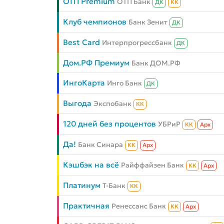
ОТП Premium
ОТП Банк
ДК
КК
Клуб чемпионов
Банк Зенит
ДК
Best Card
Интерпрогрессбанк
ДК
Дом.РФ Премиум
Банк ДОМ.РФ
ИнгоКарта
Инго Банк
ДК
Выгода
Экспобанк
КК
120 дней без процентов
УБРиР
КК
Aрх
Да!
Банк Синара
КК
Aрх
Кэшбэк на всё
Райффайзен Банк
КК
Aрх
Платинум
Т-Банк
КК
Практичная
Ренессанс Банк
КК
Aрх