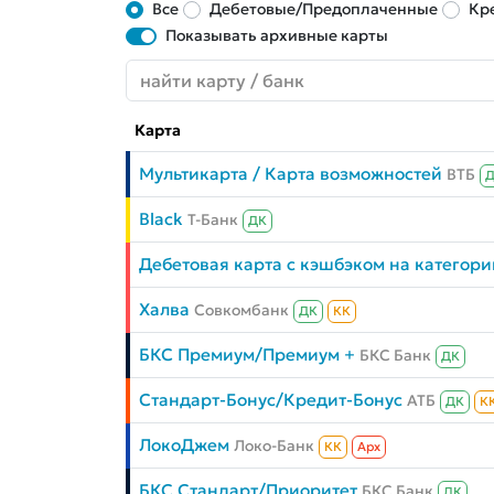
Все
Дебетовые/Предоплаченные
Кр
Показывать архивные карты
Карта
Мультикарта / Карта возможностей
ВТБ
Black
Т-Банк
ДК
Дебетовая карта с кэшбэком на категори
Халва
Совкомбанк
ДК
КК
БКС Премиум/Премиум +
БКС Банк
ДК
Стандарт-Бонус/Кредит-Бонус
АТБ
ДК
К
ЛокоДжем
Локо-Банк
КК
Aрх
БКС Стандарт/Приоритет
БКС Банк
ДК