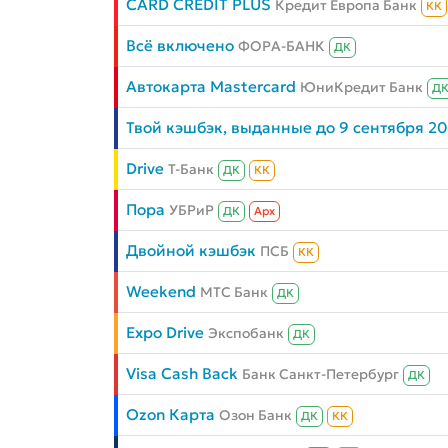
CARD CREDIT PLUS
Кредит Европа Банк
КК
Всё включено
ФОРА-БАНК
ДК
Автокарта Mastercard
ЮниКредит Банк
Д
Твой кэшбэк, выданные до 9 сентября 2
Drive
Т-Банк
ДК
КК
Пора
УБРиР
ДК
Aрх
Двойной кэшбэк
ПСБ
КК
Weekend
МТС Банк
ДК
Expo Drive
Экспобанк
ДК
Visa Cash Back
Банк Санкт-Петербург
ДК
Ozon Карта
Озон Банк
ДК
КК