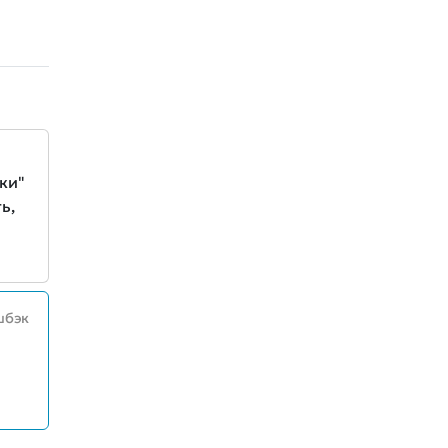
ки"
ь,
шбэк