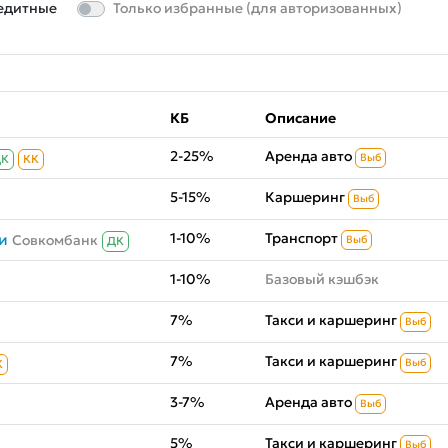
едитные
Только избранные (для авторизованных)
КБ
Описание
2-25%
Аренда авто
Выб
ДК
КК
5-15%
Каршеринг
Выб
1-10%
Транспорт
и
Совкомбанк
Выб
ДК
1-10%
Базовый кэшбэк
7%
Такси и каршеринг
Выб
7%
Такси и каршеринг
Выб
К
3-7%
Аренда авто
Выб
5%
Такси и каршеринг
Выб