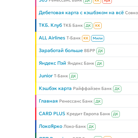
Ренессанс Банк
ДК
КК
Aрх
Дебетовая карта с кэшбэком на всё
Совк
ТКБ. Клуб
ТКБ Банк
ДК
КК
ALL Airlines
Т-Банк
КК
Мили
Заработай больше
ВБРР
ДК
Яндекс Пэй
Яндекс Банк
ДК
Junior
Т-Банк
ДК
Кэшбэк карта
Райффайзен Банк
ДК
Главная
Ренессанс Банк
ДК
CARD PLUS
Кредит Европа Банк
ДК
ЛокоЯрко
Локо-Банк
ДК