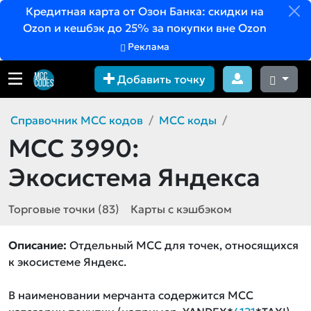
Кредитная карта от Озон Банка: скидки на
Ozon и кешбэк до 25% за покупки вне Ozon
Реклама
Добавить точку
Справочник MCC кодов
MCC коды
MCC 3990:
Экосистема Яндекса
Торговые точки (83)
Карты с кэшбэком
Описание:
Отдельный MCC для точек, относящихся
к экосистеме Яндекс.
В наименовании мерчанта содержится MCC