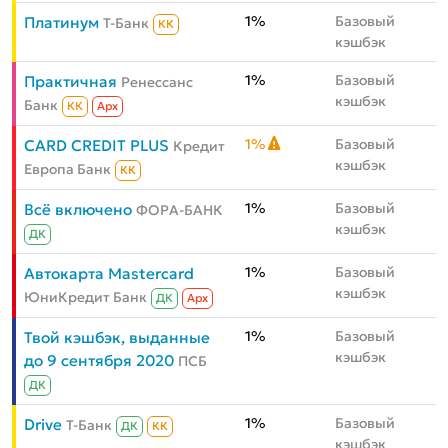
1%
Базовый
Платинум
Т-Банк
КК
кэшбэк
1%
Базовый
Практичная
Ренессанс
кэшбэк
Банк
КК
Aрх
1%
Базовый
CARD CREDIT PLUS
Кредит
кэшбэк
Европа Банк
КК
1%
Базовый
Всё включено
ФОРА-БАНК
кэшбэк
ДК
1%
Базовый
Автокарта Mastercard
кэшбэк
ЮниКредит Банк
ДК
Aрх
1%
Базовый
Твой кэшбэк, выданные
кэшбэк
до 9 сентября 2020
ПСБ
ДК
1%
Базовый
Drive
Т-Банк
ДК
КК
кэшбэк