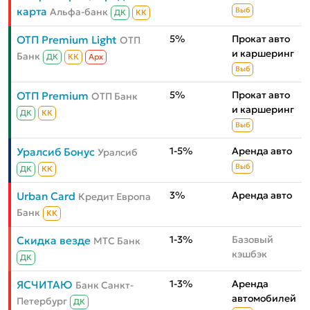
карта
Альфа-банк
Выб
ДК
КК
5%
Прокат авто
ОТП Premium Light
ОТП
и каршеринг
Банк
ДК
КК
Aрх
Выб
5%
Прокат авто
ОТП Premium
ОТП Банк
и каршеринг
ДК
КК
Выб
1-5%
Аренда авто
Уралсиб Бонус
Уралсиб
Выб
ДК
КК
3%
Аренда авто
Urban Card
Кредит Европа
Банк
КК
1-3%
Базовый
Скидка везде
МТС Банк
кэшбэк
ДК
1-3%
Аренда
ЯСЧИТАЮ
Банк Санкт-
автомобилей
Петербург
ДК