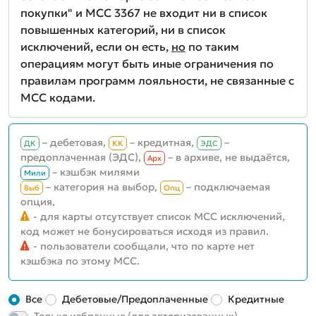
покупки" и MCC 3367 не входит ни в список
повышенных категорий, ни в список
исключений, если он есть,
но
по таким
операциям могут быть иные ограничения по
правилам программ лояльности, не связанные с
MCC кодами.
– дебетовая,
– кредитная,
–
ДК
КК
ЭДС
предоплаченная (ЭДС),
– в архиве, не выдаётся,
Aрх
– кэшбэк милями
Мили
– категория на выбор,
– подключаемая
Выб
Опц
опция,
- для карты отсутствует список MCC исключений,
код может не бонусироваться исходя из правил.
- пользователи сообщали, что по карте нет
кэшбэка по этому MCC.
Все
Дебетовые/Предоплаченные
Кредитные