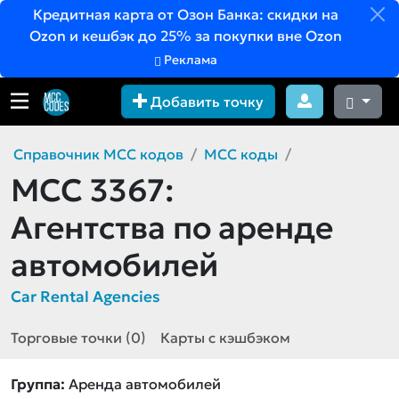
Кредитная карта от Озон Банка: скидки на
Ozon и кешбэк до 25% за покупки вне Ozon
Реклама
Добавить точку
Справочник MCC кодов
MCC коды
MCC 3367:
Агентства по аренде
автомобилей
Car Rental Agencies
Торговые точки (0)
Карты с кэшбэком
Группа:
Аренда автомобилей