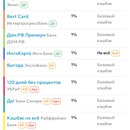
кэшбэк
Зенит
ДК
1%
Базовый
Best Card
кэшбэк
Интерпрогрессбанк
ДК
1%
Базовый
Дом.РФ Премиум
Банк
кэшбэк
ДОМ.РФ
1%
На всё
ИнгоКарта
Инго Банк
Выб
ДК
1%
Базовый
Выгода
Экспобанк
КК
кэшбэк
1%
Базовый
120 дней без процентов
кэшбэк
УБРиР
КК
Aрх
1%
Базовый
Да!
Банк Синара
КК
Aрх
кэшбэк
1%
Базовый
Кэшбэк на всё
Райффайзен
кэшбэк
Банк
КК
Aрх