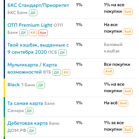
1%
1% на все
БКС Стандарт/Приоритет
покупки
БКС Банк
Выб
ДК
1%
На все
ОТП Premium Light
ОТП
покупки
Банк
Выб
ДК
КК
Aрх
1%
Базовый
Твой кэшбэк, выданные с
кэшбэк
9 сентября 2020
ПСБ
ДК
1%
Все покупки
Мультикарта / Карта
возможностей
ВТБ
Выб
ДК
КК
1%
1% на все
Black
Т-Банк
ДК
покупки
Выб
1%
На всё
Та самая карта
Банк
Выб
Синара
ДК
1%
1% за все
Дебетовая карта
Банк
покупки
ДОМ.РФ
Выб
ДК