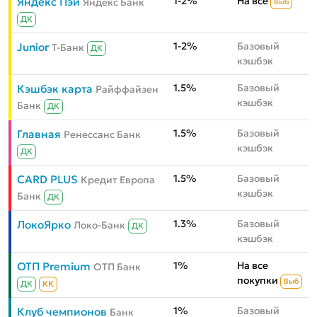
1-2%
На всё
Яндекс Пэй
Яндекс Банк
Выб
ДК
1-2%
Базовый
Junior
Т-Банк
ДК
кэшбэк
1.5%
Базовый
Кэшбэк карта
Райффайзен
кэшбэк
Банк
ДК
1.5%
Базовый
Главная
Ренессанс Банк
кэшбэк
ДК
1.5%
Базовый
CARD PLUS
Кредит Европа
кэшбэк
Банк
ДК
1.3%
Базовый
ЛокоЯрко
Локо-Банк
ДК
кэшбэк
1%
На все
ОТП Premium
ОТП Банк
покупки
Выб
ДК
КК
1%
Базовый
Клуб чемпионов
Банк