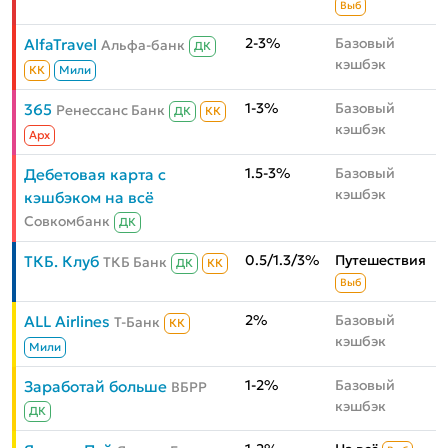
Выб
2-3%
Базовый
AlfaTravel
Альфа-банк
ДК
кэшбэк
КК
Мили
1-3%
Базовый
365
Ренессанс Банк
ДК
КК
кэшбэк
Aрх
1.5-3%
Базовый
Дебетовая карта с
кэшбэк
кэшбэком на всё
Совкомбанк
ДК
0.5/1.3/3%
Путешествия
ТКБ. Клуб
ТКБ Банк
ДК
КК
Выб
2%
Базовый
ALL Airlines
Т-Банк
КК
кэшбэк
Мили
1-2%
Базовый
Заработай больше
ВБРР
кэшбэк
ДК