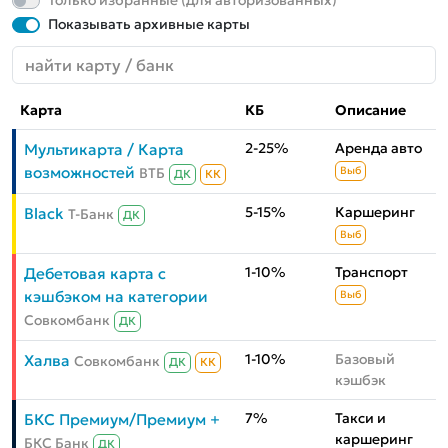
Только избранные (для авторизованных)
Показывать архивные карты
Карта
КБ
Описание
2-25%
Аренда авто
Мультикарта / Карта
возможностей
ВТБ
Выб
ДК
КК
5-15%
Каршеринг
Black
Т-Банк
ДК
Выб
1-10%
Транспорт
Дебетовая карта с
кэшбэком на категории
Выб
Совкомбанк
ДК
1-10%
Базовый
Халва
Совкомбанк
ДК
КК
кэшбэк
7%
Такси и
БКС Премиум/Премиум +
каршеринг
БКС Банк
ДК