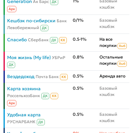
1%
Базовый
Generation
Ак Барс
ДК
кэшбэк
Aрх
0/1%
Базовый
Кешбэк по-сибирски
Банк
кэшбэк
Левобережный
ДК
0.5-1%
На все
Спасибо
Сбербанк
ДК
КК
покупки
Выб
0.8%
Остальные
Моя жизнь (My life)
УБРиР
покупки
Выб
ДК
0.5%
Аренда авто
Вездедоход
Почта Банк
КК
0.5%
Базовый
Карта хозяина
кэшбэк
РоссельхозБанк
ДК
КК
Aрх
0.5%
Базовый
Удобная карта
кэшбэк
РУСНАРБАНК
ДК