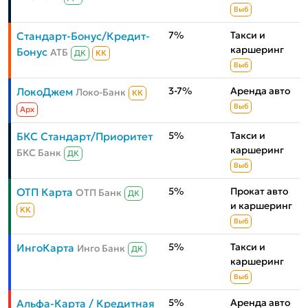
Выб
7%
Такси и
Стандарт-Бонус/Кредит-
каршеринг
Бонус
АТБ
ДК
КК
Выб
3-7%
Аренда авто
ЛокоДжем
Локо-Банк
КК
Выб
Aрх
5%
Такси и
БКС Стандарт/Приоритет
каршеринг
БКС Банк
ДК
Выб
5%
Прокат авто
ОТП Карта
ОТП Банк
ДК
и каршеринг
КК
Выб
5%
Такси и
ИнгоКарта
Инго Банк
ДК
каршеринг
Выб
5%
Аренда авто
Альфа-Карта / Кредитная