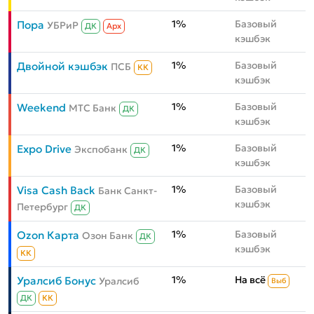
1%
Базовый
Пора
УБРиР
ДК
Aрх
кэшбэк
1%
Базовый
Двойной кэшбэк
ПСБ
КК
кэшбэк
1%
Базовый
Weekend
МТС Банк
ДК
кэшбэк
1%
Базовый
Expo Drive
Экспобанк
ДК
кэшбэк
1%
Базовый
Visa Cash Back
Банк Санкт-
кэшбэк
Петербург
ДК
1%
Базовый
Ozon Карта
Озон Банк
ДК
кэшбэк
КК
1%
На всё
Уралсиб Бонус
Уралсиб
Выб
ДК
КК