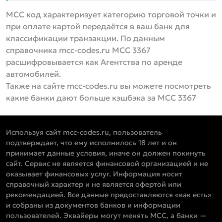
MCC код характеризует категорию торговой точки и
при оплате картой передаётся в ваш банк для
классификации транзакции. По данным
справочника mcc-codes.ru MCC 3367
расшифровывается как Агентства по аренде
автомобилей.
Также на сайте mcc-codes.ru вы можете посмотреть
какие банки дают больше кэшбэка за MCC 3367
Используя сайт mcc-codes.ru, пользователь
подтверждает, что ему исполнилось 18 лет и он
принимает данные условия, иначе он должен покинуть
сайт. Сервис не является финансовой организацией и не
оказывает финансовых услуг. Информация носит
справочный характер и не является офертой или
рекомендацией. Все данные предоставляются «как есть»
и собраны из документов банков и информации
пользователей. Эквайеры могут менять MCC, а банки —