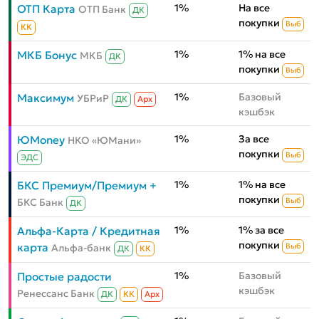
1%
На все
ОТП Карта
ОТП Банк
ДК
покупки
Выб
КК
1%
1% на все
МКБ Бонус
МКБ
ДК
покупки
Выб
1%
Базовый
Максимум
УБРиР
ДК
Aрх
кэшбэк
1%
За все
ЮMoney
НКО «ЮМани»
покупки
Выб
ЭДС
1%
1% на все
БКС Премиум/Премиум +
покупки
БКС Банк
Выб
ДК
1%
1% за все
Альфа-Карта / Кредитная
покупки
карта
Альфа-банк
Выб
ДК
КК
1%
Базовый
Простые радости
кэшбэк
Ренессанс Банк
ДК
КК
Aрх