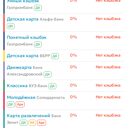
0%
Нет кэшбэка
Умный кэшбэк
Газпромбанк
ДК
0%
Нет кэшбэка
Детская карта
Альфа-банк
ДК
0%
Нет кэшбэка
Понятный кэшбэк
Газпромбанк
ДК
0%
Нет кэшбэка
Детская карта
ВБРР
ДК
0%
Нет кэшбэка
Движкарта
Банк
Александровский
ДК
0%
Нет кэшбэка
Классика
ВУЗ-банк
ДК
0%
Нет кэшбэка
Молодёжная
Солидарность
ДК
Aрх
0%
Нет кэшбэка
Карта развлечений
Банк
Зенит
ДК
КК
Aрх