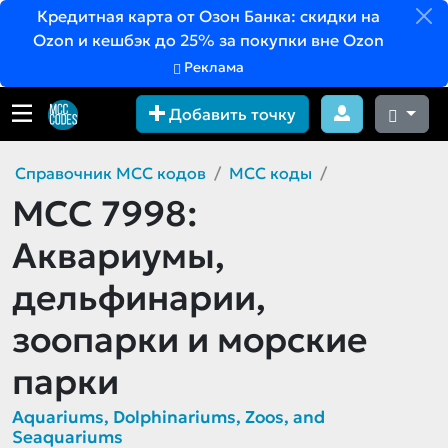
Кредитная карта от Озон Банка: скидки на
Ozon и кешбэк до 25% за покупки вне Ozon
Реклама
Добавить точку
Справочник MCC кодов
MCC коды
MCC 7998:
Аквариумы,
дельфинарии,
зоопарки и морские
парки
Aquariums, Dolphinariums, Zoos, and
Seaquariums