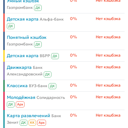
0%
Нет кэшбэка
Умный кэшбэк
Газпромбанк
ДК
0%
Нет кэшбэка
Детская карта
Альфа-банк
ДК
0%
Нет кэшбэка
Понятный кэшбэк
Газпромбанк
ДК
0%
Нет кэшбэка
Детская карта
ВБРР
ДК
0%
Нет кэшбэка
Движкарта
Банк
Александровский
ДК
0%
Нет кэшбэка
Классика
ВУЗ-банк
ДК
0%
Нет кэшбэка
Молодёжная
Солидарность
ДК
Aрх
0%
Нет кэшбэка
Карта развлечений
Банк
Зенит
ДК
КК
Aрх