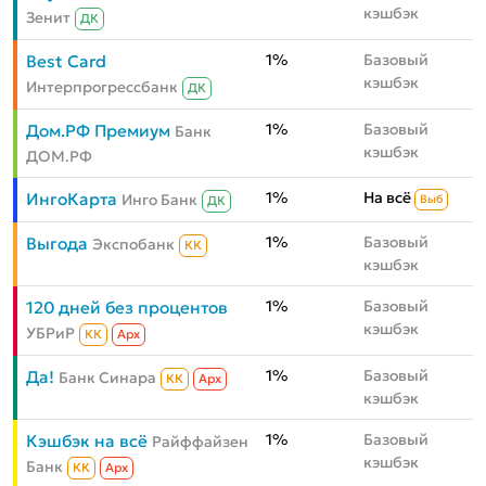
кэшбэк
Зенит
ДК
1%
Базовый
Best Card
кэшбэк
Интерпрогрессбанк
ДК
1%
Базовый
Дом.РФ Премиум
Банк
кэшбэк
ДОМ.РФ
1%
На всё
ИнгоКарта
Инго Банк
Выб
ДК
1%
Базовый
Выгода
Экспобанк
КК
кэшбэк
1%
Базовый
120 дней без процентов
кэшбэк
УБРиР
КК
Aрх
1%
Базовый
Да!
Банк Синара
КК
Aрх
кэшбэк
1%
Базовый
Кэшбэк на всё
Райффайзен
кэшбэк
Банк
КК
Aрх