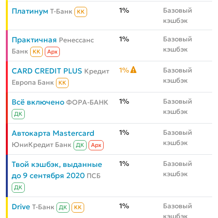
1%
Базовый
Платинум
Т-Банк
КК
кэшбэк
1%
Базовый
Практичная
Ренессанс
кэшбэк
Банк
КК
Aрх
1%
Базовый
CARD CREDIT PLUS
Кредит
кэшбэк
Европа Банк
КК
1%
Базовый
Всё включено
ФОРА-БАНК
кэшбэк
ДК
1%
Базовый
Автокарта Mastercard
кэшбэк
ЮниКредит Банк
ДК
Aрх
1%
Базовый
Твой кэшбэк, выданные
кэшбэк
до 9 сентября 2020
ПСБ
ДК
1%
Базовый
Drive
Т-Банк
ДК
КК
кэшбэк