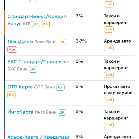
Выб
7%
Такси и
Стандарт-Бонус/Кредит-
каршеринг
Бонус
АТБ
ДК
КК
Выб
3-7%
Аренда авто
ЛокоДжем
Локо-Банк
КК
Выб
Aрх
5%
Такси и
БКС Стандарт/Приоритет
каршеринг
БКС Банк
ДК
Выб
5%
Прокат авто
ОТП Карта
ОТП Банк
ДК
и каршеринг
КК
Выб
5%
Такси и
ИнгоКарта
Инго Банк
ДК
каршеринг
Выб
5%
Аренда авто
Альфа-Карта / Кредитная