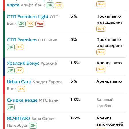
карта
Альфа-банк
Выб
ДК
КК
5%
Прокат авто
ОТП Premium Light
ОТП
и каршеринг
Банк
ДК
КК
Aрх
Выб
5%
Прокат авто
ОТП Premium
ОТП Банк
и каршеринг
ДК
КК
Выб
1-5%
Аренда авто
Уралсиб Бонус
Уралсиб
Выб
ДК
КК
3%
Аренда авто
Urban Card
Кредит Европа
Банк
КК
1-3%
Базовый
Скидка везде
МТС Банк
кэшбэк
ДК
1-3%
Аренда
ЯСЧИТАЮ
Банк Санкт-
автомобилей
Петербург
ДК