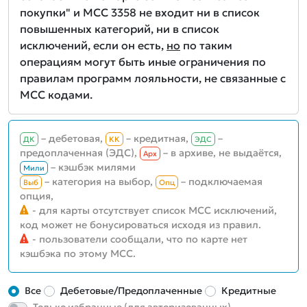
покупки" и MCC 3358 не входит ни в список
повышенных категорий, ни в список
исключений, если он есть,
но
по таким
операциям могут быть иные ограничения по
правилам программ лояльности, не связанные с
MCC кодами.
– дебетовая,
– кредитная,
–
ДК
КК
ЭДС
предоплаченная (ЭДС),
– в архиве, не выдаётся,
Aрх
– кэшбэк милями
Мили
– категория на выбор,
– подключаемая
Выб
Опц
опция,
- для карты отсутствует список MCC исключений,
код может не бонусироваться исходя из правил.
- пользователи сообщали, что по карте нет
кэшбэка по этому MCC.
Все
Дебетовые/Предоплаченные
Кредитные