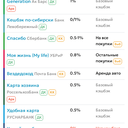
1%
Базовый
Generation
Ак Барс
ДК
кэшбэк
Aрх
0/1%
Базовый
Кешбэк по-сибирски
Банк
кэшбэк
Левобережный
ДК
0.5-1%
На все
Спасибо
Сбербанк
ДК
КК
покупки
Выб
0.8%
Остальные
Моя жизнь (My life)
УБРиР
покупки
Выб
ДК
0.5%
Аренда авто
Вездедоход
Почта Банк
КК
0.5%
Базовый
Карта хозяина
кэшбэк
РоссельхозБанк
ДК
КК
Aрх
0.5%
Базовый
Удобная карта
кэшбэк
РУСНАРБАНК
ДК