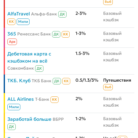
Выб
2-3%
Базовый
AlfaTravel
Альфа-банк
ДК
кэшбэк
КК
Мили
1-3%
Базовый
365
Ренессанс Банк
ДК
КК
кэшбэк
Aрх
1.5-3%
Базовый
Дебетовая карта с
кэшбэк
кэшбэком на всё
Совкомбанк
ДК
0.5/1.3/3%
Путешествия
ТКБ. Клуб
ТКБ Банк
ДК
КК
Выб
2%
Базовый
ALL Airlines
Т-Банк
КК
кэшбэк
Мили
1-2%
Базовый
Заработай больше
ВБРР
кэшбэк
ДК