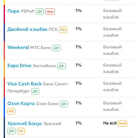
1%
Базовый
Пора
УБРиР
ДК
Aрх
кэшбэк
1%
Базовый
Двойной кэшбэк
ПСБ
КК
кэшбэк
1%
Базовый
Weekend
МТС Банк
ДК
кэшбэк
1%
Базовый
Expo Drive
Экспобанк
ДК
кэшбэк
1%
Базовый
Visa Cash Back
Банк Санкт-
кэшбэк
Петербург
ДК
1%
Базовый
Ozon Карта
Озон Банк
ДК
кэшбэк
КК
1%
На всё
Уралсиб Бонус
Уралсиб
Выб
ДК
КК