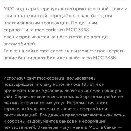
MCC код характеризует категорию торговой точки и
при оплате картой передаётся в ваш банк для
классификации транзакции. По данным
справочника mcc-codes.ru MCC 3358
расшифровывается как Агентства по аренде
автомобилей.
Также на сайте mcc-codes.ru вы можете посмотреть
какие банки дают больше кэшбэка за MCC 3358
Используя сайт mcc-codes.ru, пользователь
подтверждает, что ему исполнилось 18 лет и он
принимает данные условия, иначе он должен покинуть
сайт. Сервис не является финансовой организацией и не
оказывает финансовых услуг. Информация носит
справочный характер и не является офертой или
рекомендацией. Все данные предоставляются «как есть»
и собраны из документов банков и информации
пользователей. Эквайеры могут менять MCC, а банки —