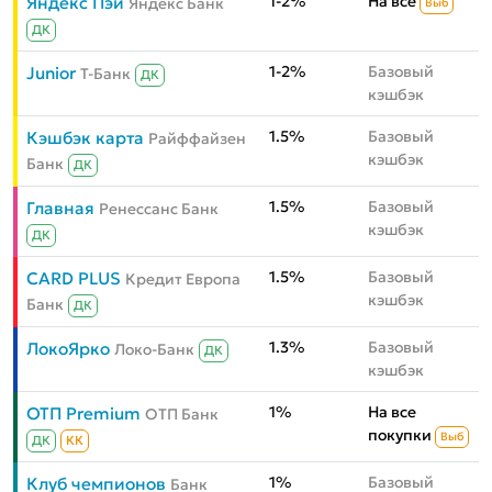
1-2%
На всё
Яндекс Пэй
Яндекс Банк
Выб
ДК
1-2%
Базовый
Junior
Т-Банк
ДК
кэшбэк
1.5%
Базовый
Кэшбэк карта
Райффайзен
кэшбэк
Банк
ДК
1.5%
Базовый
Главная
Ренессанс Банк
кэшбэк
ДК
1.5%
Базовый
CARD PLUS
Кредит Европа
кэшбэк
Банк
ДК
1.3%
Базовый
ЛокоЯрко
Локо-Банк
ДК
кэшбэк
1%
На все
ОТП Premium
ОТП Банк
покупки
Выб
ДК
КК
1%
Базовый
Клуб чемпионов
Банк