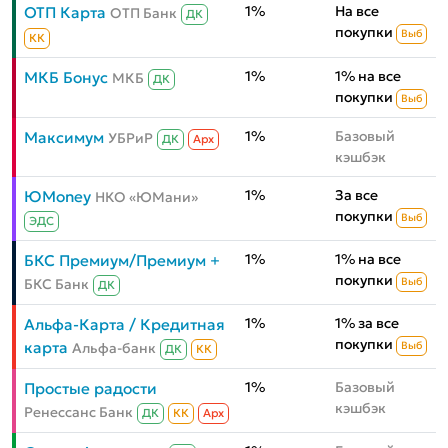
1%
На все
ОТП Карта
ОТП Банк
ДК
покупки
Выб
КК
1%
1% на все
МКБ Бонус
МКБ
ДК
покупки
Выб
1%
Базовый
Максимум
УБРиР
ДК
Aрх
кэшбэк
1%
За все
ЮMoney
НКО «ЮМани»
покупки
Выб
ЭДС
1%
1% на все
БКС Премиум/Премиум +
покупки
БКС Банк
Выб
ДК
1%
1% за все
Альфа-Карта / Кредитная
покупки
карта
Альфа-банк
Выб
ДК
КК
1%
Базовый
Простые радости
кэшбэк
Ренессанс Банк
ДК
КК
Aрх