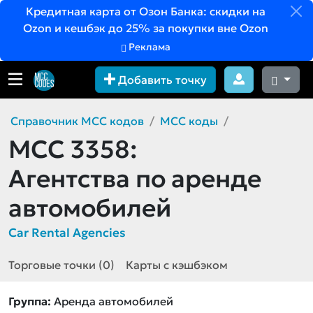
Кредитная карта от Озон Банка: скидки на
Ozon и кешбэк до 25% за покупки вне Ozon
Реклама
Добавить точку
Справочник MCC кодов
MCC коды
MCC 3358:
Агентства по аренде
автомобилей
Car Rental Agencies
Торговые точки (0)
Карты с кэшбэком
Группа:
Аренда автомобилей