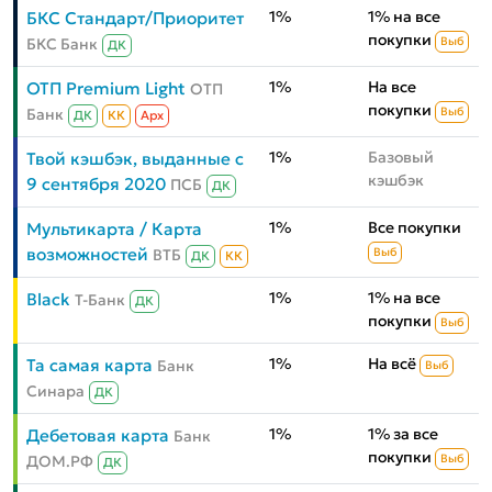
1%
1% на все
БКС Стандарт/Приоритет
покупки
БКС Банк
Выб
ДК
1%
На все
ОТП Premium Light
ОТП
покупки
Банк
Выб
ДК
КК
Aрх
1%
Базовый
Твой кэшбэк, выданные с
кэшбэк
9 сентября 2020
ПСБ
ДК
1%
Все покупки
Мультикарта / Карта
возможностей
ВТБ
Выб
ДК
КК
1%
1% на все
Black
Т-Банк
ДК
покупки
Выб
1%
На всё
Та самая карта
Банк
Выб
Синара
ДК
1%
1% за все
Дебетовая карта
Банк
покупки
ДОМ.РФ
Выб
ДК