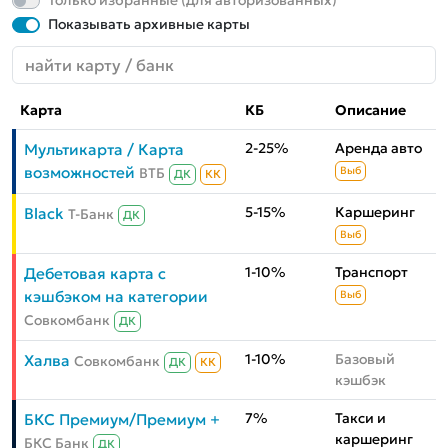
Только избранные (для авторизованных)
Показывать архивные карты
Карта
КБ
Описание
2-25%
Аренда авто
Мультикарта / Карта
возможностей
ВТБ
Выб
ДК
КК
5-15%
Каршеринг
Black
Т-Банк
ДК
Выб
1-10%
Транспорт
Дебетовая карта с
кэшбэком на категории
Выб
Совкомбанк
ДК
1-10%
Базовый
Халва
Совкомбанк
ДК
КК
кэшбэк
7%
Такси и
БКС Премиум/Премиум +
каршеринг
БКС Банк
ДК