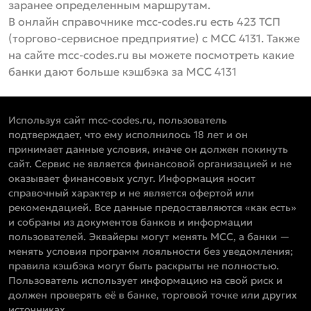
заранее определенным маршрутам.
В онлайн справочнике mcc-codes.ru есть 423 ТСП
(торгово-сервисное предприятие) с MCC 4131. Также
на сайте mcc-codes.ru вы можете посмотреть какие
банки дают больше кэшбэка за MCC 4131
Используя сайт mcc-codes.ru, пользователь
подтверждает, что ему исполнилось 18 лет и он
принимает данные условия, иначе он должен покинуть
сайт. Сервис не является финансовой организацией и не
оказывает финансовых услуг. Информация носит
справочный характер и не является офертой или
рекомендацией. Все данные предоставляются «как есть»
и собраны из документов банков и информации
пользователей. Эквайеры могут менять MCC, а банки —
менять условия программ лояльности без уведомления;
правила кэшбэка могут быть раскрыты не полностью.
Пользователь использует информацию на свой риск и
должен проверять её в банке, торговой точке или других
источниках.