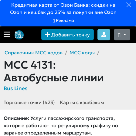
Кредитная карта от Озон Банка: скидки на
Ozon и кешбэк до 25% за покупки вне Ozon
Реклама
Добавить точку
Справочник MCC кодов
MCC коды
MCC 4131:
Автобусные линии
Bus Lines
Торговые точки (423)
Карты с кэшбэком
Описание:
Услуги пассажирского транспорта,
которые работают по регулярному графику по
заранее определенным маршрутам.