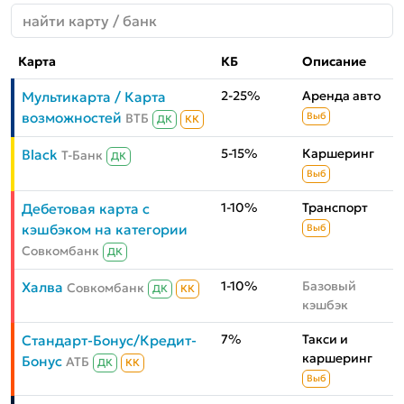
Карта
КБ
Описание
2-25%
Аренда авто
Мультикарта / Карта
возможностей
ВТБ
Выб
ДК
КК
5-15%
Каршеринг
Black
Т-Банк
ДК
Выб
1-10%
Транспорт
Дебетовая карта с
кэшбэком на категории
Выб
Совкомбанк
ДК
1-10%
Базовый
Халва
Совкомбанк
ДК
КК
кэшбэк
7%
Такси и
Стандарт-Бонус/Кредит-
каршеринг
Бонус
АТБ
ДК
КК
Выб