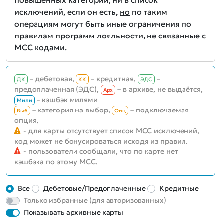
повышенных категорий, ни в список
исключений, если он есть,
но
по таким
операциям могут быть иные ограничения по
правилам программ лояльности, не связанные с
MCC кодами.
– дебетовая,
– кредитная,
–
ДК
КК
ЭДС
предоплаченная (ЭДС),
– в архиве, не выдаётся,
Aрх
– кэшбэк милями
Мили
– категория на выбор,
– подключаемая
Выб
Опц
опция,
- для карты отсутствует список MCC исключений,
код может не бонусироваться исходя из правил.
- пользователи сообщали, что по карте нет
кэшбэка по этому MCC.
Все
Дебетовые/Предоплаченные
Кредитные
Только избранные (для авторизованных)
Показывать архивные карты