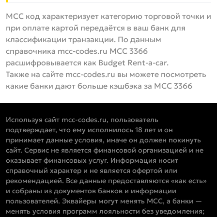
MCC код характеризует категорию торговой точки и
при оплате картой передаётся в ваш банк для
классификации транзакции. По данным
справочника mcc-codes.ru MCC 3366
расшифровывается как Budget Rent-a-car.
Также на сайте mcc-codes.ru вы можете посмотреть
какие банки дают больше кэшбэка за MCC 3366
Используя сайт mcc-codes.ru, пользователь
подтверждает, что ему исполнилось 18 лет и он
принимает данные условия, иначе он должен покинуть
сайт. Сервис не является финансовой организацией и не
оказывает финансовых услуг. Информация носит
справочный характер и не является офертой или
рекомендацией. Все данные предоставляются «как есть»
и собраны из документов банков и информации
пользователей. Эквайеры могут менять MCC, а банки —
менять условия программ лояльности без уведомления;