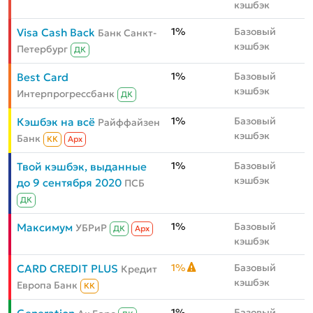
кэшбэк
1%
Базовый
Visa Cash Back
Банк Санкт-
кэшбэк
Петербург
ДК
1%
Базовый
Best Card
кэшбэк
Интерпрогрессбанк
ДК
1%
Базовый
Кэшбэк на всё
Райффайзен
кэшбэк
Банк
КК
Aрх
1%
Базовый
Твой кэшбэк, выданные
кэшбэк
до 9 сентября 2020
ПСБ
ДК
1%
Базовый
Максимум
УБРиР
ДК
Aрх
кэшбэк
1%
Базовый
CARD CREDIT PLUS
Кредит
кэшбэк
Европа Банк
КК
1%
Базовый