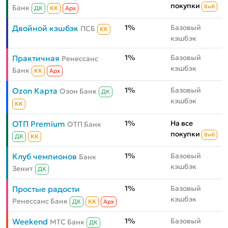
покупки
Банк
Выб
ДК
КК
Aрх
1%
Базовый
Двойной кэшбэк
ПСБ
КК
кэшбэк
1%
Базовый
Практичная
Ренессанс
кэшбэк
Банк
КК
Aрх
1%
Базовый
Ozon Карта
Озон Банк
ДК
кэшбэк
КК
1%
На все
ОТП Premium
ОТП Банк
покупки
Выб
ДК
КК
1%
Базовый
Клуб чемпионов
Банк
кэшбэк
Зенит
ДК
1%
Базовый
Простые радости
кэшбэк
Ренессанс Банк
ДК
КК
Aрх
1%
Базовый
Weekend
МТС Банк
ДК