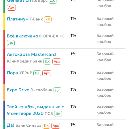
Generation
Ак Барс
ДК
кэшбэк
Aрх
1%
Базовый
Платинум
Т-Банк
КК
кэшбэк
1%
Базовый
Всё включено
ФОРА-БАНК
кэшбэк
ДК
1%
Базовый
Автокарта Mastercard
кэшбэк
ЮниКредит Банк
ДК
Aрх
1%
Базовый
Пора
УБРиР
ДК
Aрх
кэшбэк
1%
Базовый
Expo Drive
Экспобанк
ДК
кэшбэк
1%
Базовый
Твой кэшбэк, выданные с
кэшбэк
9 сентября 2020
ПСБ
ДК
1%
Базовый
Да!
Банк Синара
КК
Aрх