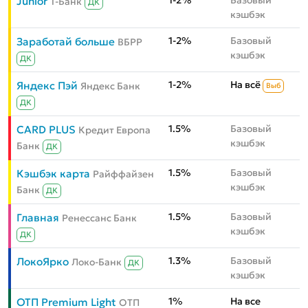
1-2%
Базовый
Junior
Т-Банк
ДК
кэшбэк
1-2%
Базовый
Заработай больше
ВБРР
кэшбэк
ДК
1-2%
На всё
Яндекс Пэй
Яндекс Банк
Выб
ДК
1.5%
Базовый
CARD PLUS
Кредит Европа
кэшбэк
Банк
ДК
1.5%
Базовый
Кэшбэк карта
Райффайзен
кэшбэк
Банк
ДК
1.5%
Базовый
Главная
Ренессанс Банк
кэшбэк
ДК
1.3%
Базовый
ЛокоЯрко
Локо-Банк
ДК
кэшбэк
1%
На все
ОТП Premium Light
ОТП