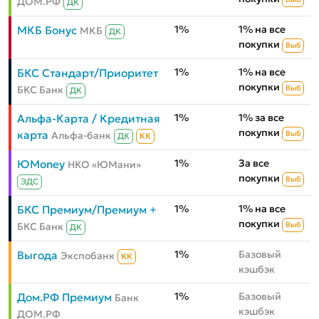
ДОМ.РФ
ДК
1%
1% на все
МКБ Бонус
МКБ
ДК
покупки
Выб
1%
1% на все
БКС Стандарт/Приоритет
покупки
БКС Банк
Выб
ДК
1%
1% за все
Альфа-Карта / Кредитная
покупки
карта
Альфа-банк
Выб
ДК
КК
1%
За все
ЮMoney
НКО «ЮМани»
покупки
Выб
ЭДС
1%
1% на все
БКС Премиум/Премиум +
покупки
БКС Банк
Выб
ДК
1%
Базовый
Выгода
Экспобанк
КК
кэшбэк
1%
Базовый
Дом.РФ Премиум
Банк
кэшбэк
ДОМ.РФ