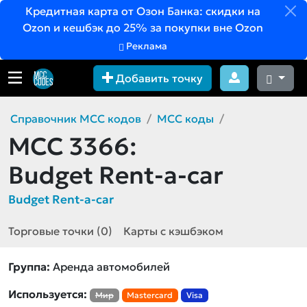
Кредитная карта от Озон Банка: скидки на
Ozon и кешбэк до 25% за покупки вне Ozon
Реклама
Добавить точку
Справочник MCC кодов
MCC коды
MCC 3366:
Budget Rent-a-car
Budget Rent-a-car
Торговые точки (0)
Карты с кэшбэком
Группа:
Аренда автомобилей
Используется:
Мир
Mastercard
Visa