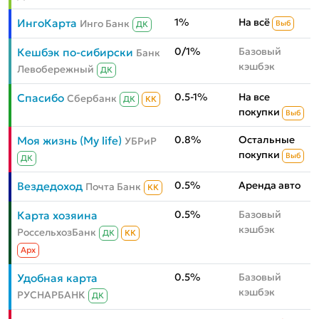
1%
На всё
ИнгоКарта
Инго Банк
Выб
ДК
0/1%
Базовый
Кешбэк по-сибирски
Банк
кэшбэк
Левобережный
ДК
0.5-1%
На все
Спасибо
Сбербанк
ДК
КК
покупки
Выб
0.8%
Остальные
Моя жизнь (My life)
УБРиР
покупки
Выб
ДК
0.5%
Аренда авто
Вездедоход
Почта Банк
КК
0.5%
Базовый
Карта хозяина
кэшбэк
РоссельхозБанк
ДК
КК
Aрх
0.5%
Базовый
Удобная карта
кэшбэк
РУСНАРБАНК
ДК