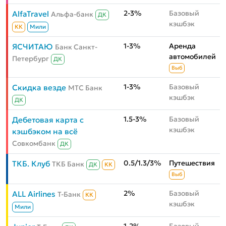
2-3%
Базовый
AlfaTravel
Альфа-банк
ДК
кэшбэк
КК
Мили
1-3%
Аренда
ЯСЧИТАЮ
Банк Санкт-
автомобилей
Петербург
ДК
Выб
1-3%
Базовый
Скидка везде
МТС Банк
кэшбэк
ДК
1.5-3%
Базовый
Дебетовая карта с
кэшбэк
кэшбэком на всё
Совкомбанк
ДК
0.5/1.3/3%
Путешествия
ТКБ. Клуб
ТКБ Банк
ДК
КК
Выб
2%
Базовый
ALL Airlines
Т-Банк
КК
кэшбэк
Мили