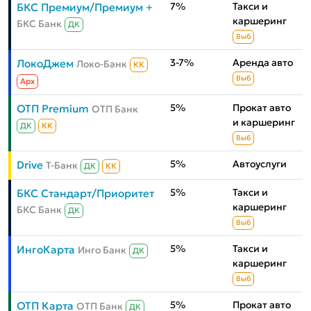
7%
Такси и
БКС Премиум/Премиум +
каршеринг
БКС Банк
ДК
Выб
3-7%
Аренда авто
ЛокоДжем
Локо-Банк
КК
Выб
Aрх
5%
Прокат авто
ОТП Premium
ОТП Банк
и каршеринг
ДК
КК
Выб
5%
Автоуслуги
Drive
Т-Банк
ДК
КК
5%
Такси и
БКС Стандарт/Приоритет
каршеринг
БКС Банк
ДК
Выб
5%
Такси и
ИнгоКарта
Инго Банк
ДК
каршеринг
Выб
5%
Прокат авто
ОТП Карта
ОТП Банк
ДК