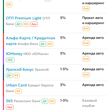
и каршеринг
КК
Выб
5%
Прокат авто
ОТП Premium Light
ОТП
и каршеринг
Банк
ДК
КК
Aрх
Выб
5%
Аренда авто
Альфа-Карта / Кредитная
карта
Альфа-банк
Выб
ДК
КК
5%
Аренда авто
ЮMoney
НКО «ЮМани»
Выб
ЭДС
1-5%
Аренда авто
Уралсиб Бонус
Уралсиб
Выб
ДК
КК
3%
Аренда авто
Urban Card
Кредит Европа
Банк
КК
1-3%
Базовый
365
Ренессанс Банк
ДК
КК
кэшбэк
Aрх