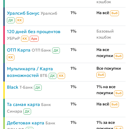
кэшбэк
1%
На всё
Уралсиб Бонус
Уралсиб
Выб
ДК
КК
1%
Базовый
120 дней без процентов
кэшбэк
УБРиР
КК
Aрх
1%
На все
ОТП Карта
ОТП Банк
ДК
покупки
Выб
КК
1%
Все покупки
Мультикарта / Карта
возможностей
ВТБ
Выб
ДК
КК
1%
1% на все
Black
Т-Банк
ДК
покупки
Выб
1%
На всё
Та самая карта
Банк
Выб
Синара
ДК
1%
1% за все
Дебетовая карта
Банк
покупки
Выб