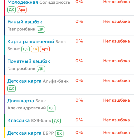
0%
Нет кэшбэка
Молодёжная
Солидарность
ДК
Aрх
0%
Нет кэшбэка
Умный кэшбэк
Газпромбанк
ДК
0%
Нет кэшбэка
Карта развлечений
Банк
Зенит
ДК
КК
Aрх
0%
Нет кэшбэка
Понятный кэшбэк
Газпромбанк
ДК
0%
Нет кэшбэка
Детская карта
Альфа-банк
ДК
0%
Нет кэшбэка
Движкарта
Банк
Александровский
ДК
0%
Нет кэшбэка
Классика
ВУЗ-банк
ДК
0%
Нет кэшбэка
Детская карта
ВБРР
ДК