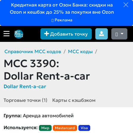
Кредитная карта от Озон Банка: скидки на
Ozon и кешбэк до 25% за покупки вне Ozon
Реклама
Добавить точку
Справочник MCC кодов
MCC коды
MCC 3390:
Dollar Rent-a-car
Dollar Rent-a-car
Торговые точки (1)
Карты с кэшбэком
Группа:
Аренда автомобилей
Используется:
Мир
Mastercard
Visa