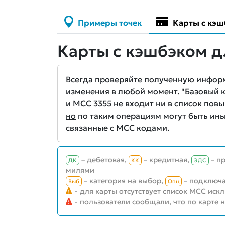
Примеры точек
Карты с кэш
Карты с кэшбэком д
Всегда проверяйте полученную информа
изменения в любой момент. "Базовый кэ
и MCC 3355 не входит ни в список повы
но
по таким операциям могут быть ины
связанные с MCC кодами.
– дебетовая,
– кредитная,
– п
ДК
КК
ЭДС
милями
– категория на выбор,
– подключа
Выб
Опц
- для карты отсутствует список MCC иск
- пользователи сообщали, что по карте 