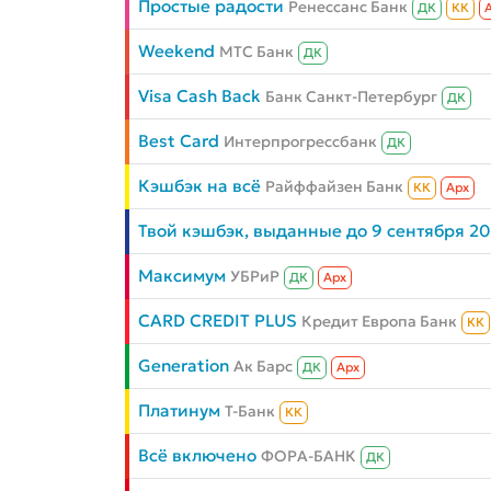
Простые радости
Ренессанс Банк
ДК
КК
Weekend
МТС Банк
ДК
Visa Cash Back
Банк Санкт-Петербург
ДК
Best Card
Интерпрогрессбанк
ДК
Кэшбэк на всё
Райффайзен Банк
КК
Aрх
Твой кэшбэк, выданные до 9 сентября 2
Максимум
УБРиР
ДК
Aрх
CARD CREDIT PLUS
Кредит Европа Банк
КК
Generation
Ак Барс
ДК
Aрх
Платинум
Т-Банк
КК
Всё включено
ФОРА-БАНК
ДК