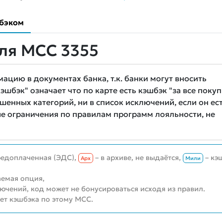
бэком
ля MCC 3355
цию в документах банка, т.к. банки могут вносить
шбэк" означает что по карте есть кэшбэк "за все покуп
шенных категорий, ни в список исключений, если он ест
е ограничения по правилам программ лояльности, не
редоплаченная (ЭДС),
– в архиве, не выдаётся,
– кэ
Aрх
Мили
емая опция,
лючений, код может не бонусироваться исходя из правил.
нет кэшбэка по этому MCC.