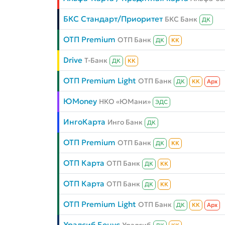
БКС Стандарт/Приоритет
БКС Банк
ДК
ОТП Premium
ОТП Банк
ДК
КК
Drive
Т-Банк
ДК
КК
ОТП Premium Light
ОТП Банк
ДК
КК
Aрх
ЮMoney
НКО «ЮМани»
ЭДС
ИнгоКарта
Инго Банк
ДК
ОТП Premium
ОТП Банк
ДК
КК
ОТП Карта
ОТП Банк
ДК
КК
ОТП Карта
ОТП Банк
ДК
КК
ОТП Premium Light
ОТП Банк
ДК
КК
Aрх
Уралсиб Бонус