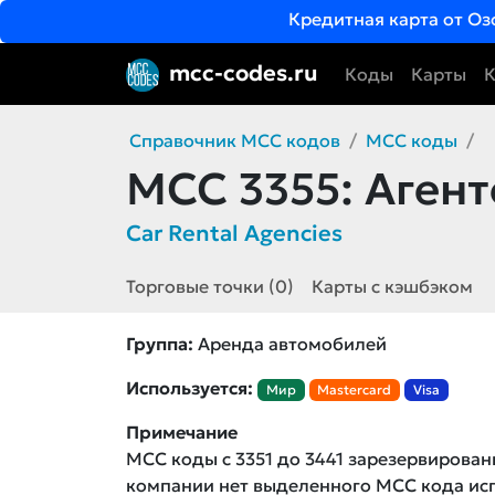
Кредитная карта от Оз
mcc-codes.ru
Коды
Карты
К
Справочник MCC кодов
MCC коды
MCC 3355:
Агент
Car Rental Agencies
Торговые точки (0)
Карты с кэшбэком
Группа:
Аренда автомобилей
Используется:
Мир
Mastercard
Visa
Примечание
MCC коды с 3351 до 3441 зарезервирова
компании нет выделенного MCC кода и