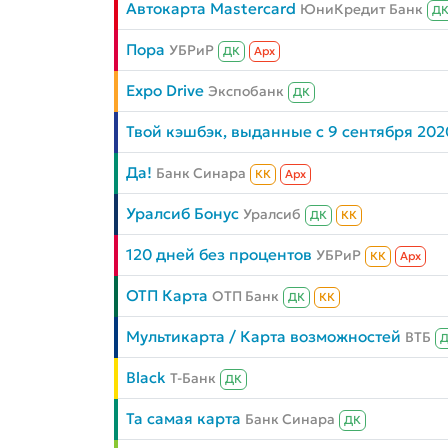
Автокарта Mastercard
ЮниКредит Банк
Д
Пора
УБРиР
ДК
Aрх
Expo Drive
Экспобанк
ДК
Твой кэшбэк, выданные с 9 сентября 202
Да!
Банк Синара
КК
Aрх
Уралсиб Бонус
Уралсиб
ДК
КК
120 дней без процентов
УБРиР
КК
Aрх
ОТП Карта
ОТП Банк
ДК
КК
Мультикарта / Карта возможностей
ВТБ
Black
Т-Банк
ДК
Та самая карта
Банк Синара
ДК