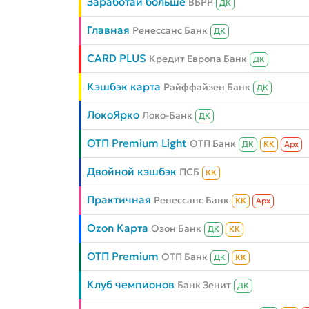
Заработай больше
ВБРР
ДК
Главная
Ренессанс Банк
ДК
CARD PLUS
Кредит Европа Банк
ДК
Кэшбэк карта
Райффайзен Банк
ДК
ЛокоЯрко
Локо-Банк
ДК
ОТП Premium Light
ОТП Банк
ДК
КК
Aрх
Двойной кэшбэк
ПСБ
КК
Практичная
Ренессанс Банк
КК
Aрх
Ozon Карта
Озон Банк
ДК
КК
ОТП Premium
ОТП Банк
ДК
КК
Клуб чемпионов
Банк Зенит
ДК