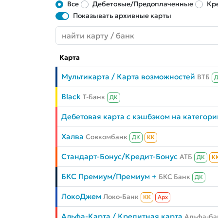
Все
Дебетовые/Предоплаченные
Кр
Показывать архивные карты
Карта
Мультикарта / Карта возможностей
ВТБ
Black
Т-Банк
ДК
Дебетовая карта с кэшбэком на категори
Халва
Совкомбанк
ДК
КК
Стандарт-Бонус/Кредит-Бонус
АТБ
ДК
К
БКС Премиум/Премиум +
БКС Банк
ДК
ЛокоДжем
Локо-Банк
КК
Aрх
Альфа-Карта / Кредитная карта
Альфа-ба