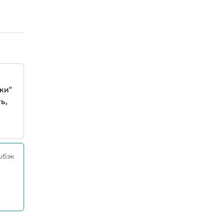
ки"
ь,
шбэк