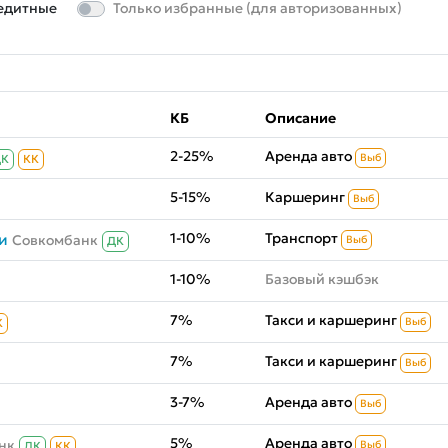
едитные
Только избранные (для авторизованных)
КБ
Описание
2-25%
Аренда авто
Выб
ДК
КК
5-15%
Каршеринг
Выб
1-10%
Транспорт
и
Совкомбанк
Выб
ДК
1-10%
Базовый кэшбэк
7%
Такси и каршеринг
Выб
К
7%
Такси и каршеринг
Выб
3-7%
Аренда авто
Выб
5%
Аренда авто
нк
Выб
ДК
КК