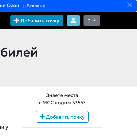
вне Ozon
Реклама
Добавить точку
обилей
Знаете места
с MCC кодом 3355?
Добавить точку
ли у