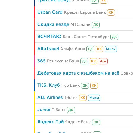
Уралсиб
ДК
КК
Urban Card
Кредит Европа Банк
КК
Скидка везде
МТС Банк
ДК
ЯСЧИТАЮ
Банк Санкт-Петербург
ДК
AlfaTravel
Альфа-банк
ДК
КК
Мили
365
Ренессанс Банк
ДК
КК
Aрх
Дебетовая карта с кэшбэком на всё
Совк
ТКБ. Клуб
ТКБ Банк
ДК
КК
ALL Airlines
Т-Банк
КК
Мили
Junior
Т-Банк
ДК
Яндекс Пэй
Яндекс Банк
ДК