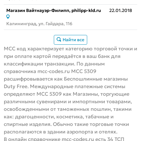
Магазин Вайтнауэр-Филипп, philipp-kld.ru
22.01.2018
Калининград, ул. Гайдара, 116
Найти все
MCC код характеризует категорию торговой точки и
при оплате картой передаётся в ваш банк для
классификации транзакции. По данным
справочника mcc-codes.ru MCC 5309
расшифровывается как Беспошлинные магазины
Duty Free. Международные платежные системы
определяют МСС 5309 как Магазины, торгующие
различными сувенирами и импортными товарами,
освобожденными от таможенных пошлин, такими
как: драгоценности, косметика, табачные и
спиртные изделия. Обычно такие торговые точки
располагаются в здании аэропорта и отелях.
В онлайн справочнике mcc-codes.ru есть 34 ТСП