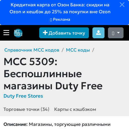
Кредитная карта от Озон Банка: скидки на
Ozon и кешбэк до 25% за покупки вне Ozon
Реклама
Добавить точку
Справочник MCC кодов
MCC коды
MCC 5309:
Беспошлинные
магазины Duty Free
Duty Free Stores
Торговые точки (34)
Карты с кэшбэком
Описание:
Магазины, торгующие различными