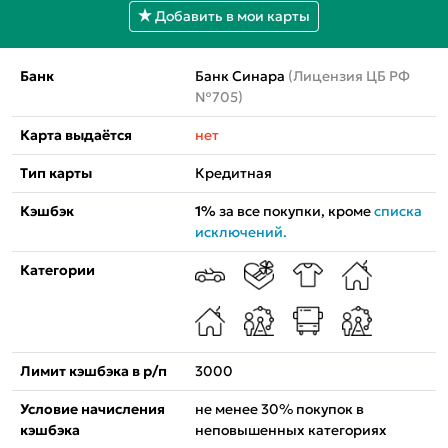
Добавить в мои карты
Банк
Банк Синара
(Лицензия ЦБ РФ
№705)
Карта выдаётся
нет
Тип карты
Кредитная
Кэшбэк
1%
за все покупки, кроме
списка
исключений.
Категории
Лимит кэшбэка в р/п
3000
Условие начисления
не менее 30% покупок в
кэшбэка
неповышенных категориях