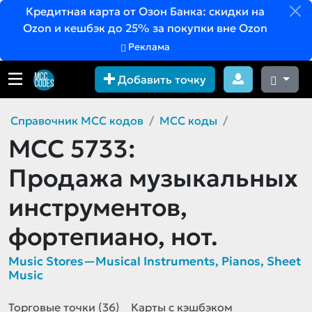
Кредитная карта от Озон Банка: скидки на
Ozon и кешбэк до 25% за покупки вне Ozon
Реклама
Добавить точку
Справочник MCC кодов
MCC коды
MCC 5733:
Продажа музыкальных
инструментов,
фортепиано, нот.
Music Stores—Musical Instruments, Pianos, Sheet
Music
Торговые точки (36)
Карты с кэшбэком