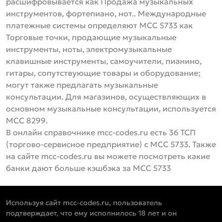
расшифровывается как Продажа музыкальных
инструментов, фортепиано, нот.. Международные
платежные системы определяют МСС 5733 как
Торговые точки, продающие музыкальные
инструменты, ноты, электромузыкальные
клавишные инструменты, самоучители, пианино,
гитары, сопутствующие товары и оборудование;
могут также предлагать музыкальные
консультации. Для магазинов, осуществляющих в
основном музыкальные консультации, используется
МСС 8299.
В онлайн справочнике mcc-codes.ru есть 36 ТСП
(торгово-сервисное предприятие) с MCC 5733. Также
на сайте mcc-codes.ru вы можете посмотреть какие
банки дают больше кэшбэка за MCC 5733
Используя сайт mcc-codes.ru, пользователь
подтверждает, что ему исполнилось 18 лет и он