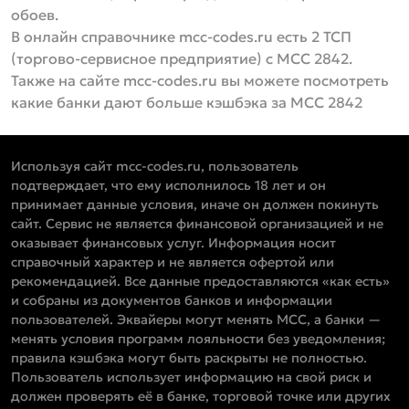
обоев.
В онлайн справочнике mcc-codes.ru есть 2 ТСП
(торгово-сервисное предприятие) с MCC 2842.
Также на сайте mcc-codes.ru вы можете посмотреть
какие банки дают больше кэшбэка за MCC 2842
Используя сайт mcc-codes.ru, пользователь
подтверждает, что ему исполнилось 18 лет и он
принимает данные условия, иначе он должен покинуть
сайт. Сервис не является финансовой организацией и не
оказывает финансовых услуг. Информация носит
справочный характер и не является офертой или
рекомендацией. Все данные предоставляются «как есть»
и собраны из документов банков и информации
пользователей. Эквайеры могут менять MCC, а банки —
менять условия программ лояльности без уведомления;
правила кэшбэка могут быть раскрыты не полностью.
Пользователь использует информацию на свой риск и
должен проверять её в банке, торговой точке или других