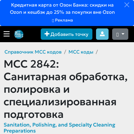
Кредитная карта от Озон Банка: скидки на
Ozon и кешбэк до 25% за покупки вне Ozon
Реклама
Добавить точку
Справочник MCC кодов
MCC коды
MCC 2842:
Санитарная обработка,
полировка и
специализированная
подготовка
Sanitation, Polishing, and Specialty Cleaning
Preparations