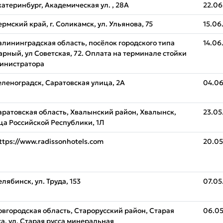
катеринбург, Академическая ул. , 28А
22.06
ермский край, г. Соликамск, ул. Ульянова, 75
15.06
алининградская область, посёлок городского типа
14.06
арный, ул Советская, 72. Оплата на терминале стойки
инистратора
еленоградск, Саратовская улица, 2А
04.06
аратовская область, Хвалынский район, Хвалынск,
23.05
ца Российской Республики, 1Л
ttps://www.radissonhotels.com
20.05
елябинск, ул. Труда, 153
07.05
овгородская область, Старорусский район, Старая
06.05
са, ул. Старая русса минеральная