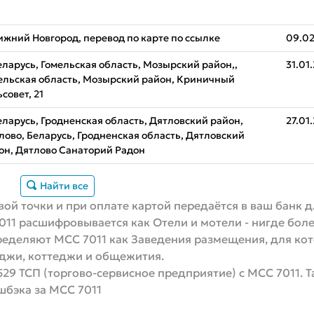
ижний Новгород, перевод по карте по ссылке
09.02
еларусь, Гомельская область, Мозырский район,,
31.01
ельская область, Мозырский район, Криничный
совет, 21
еларусь, Гродненская область, Дятловский район,
27.01
лово, Беларусь, Гродненская область, Дятловский
он, Дятлово Санаторий Радон
Найти все
ой точки и при оплате картой передаётся в ваш банк 
011 расшифровывается как Отели и мотели - нигде бол
деляют МСС 7011 как Заведения размещения, для кот
еджи, коттеджи и общежития.
529 ТСП (торгово-сервисное предприятие) с MCC 7011. Т
шбэка за MCC 7011