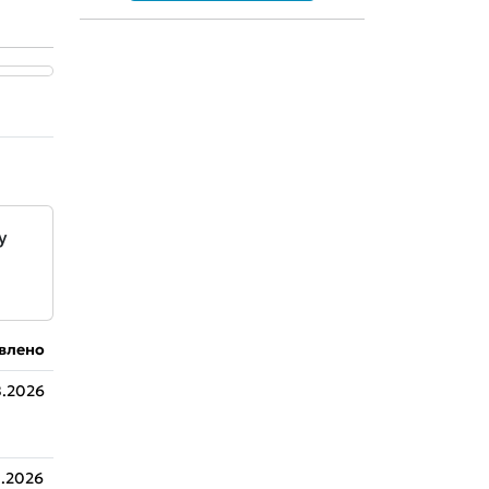
у
влено
8.2026
.2026