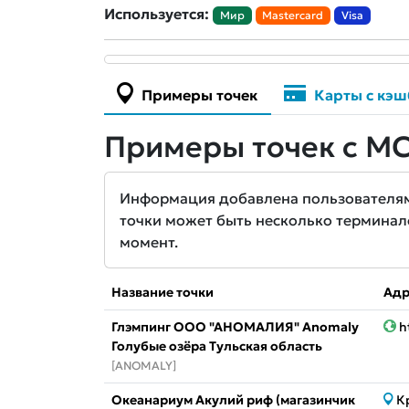
Используется:
Мир
Mastercard
Visa
Примеры точек
Карты с кэш
Примеры точек с MC
Информация добавлена пользователями 
точки может быть несколько терминал
момент.
Название точки
Адр
Глэмпинг ООО "АНОМАЛИЯ" Anomaly
h
Голубые озёра Тульская область
[ANOMALY]
Океанариум Акулий риф (магазинчик
К