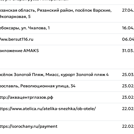
язанская область, Рязанский район, посёлок Варские,
27.04
 Экопарковая, 5
ебоксары, ул. Чкалова, 1
16.04
ww.bersut116.ru
06.04
риложение AMAKS
31.03
осёлок Золотой Пляж, Миасс, курорт Золотой пляж 4
25.03
рославль, Революционная улица, 34
23.02
ttp://аквацентрглазов.рф
23.02
ttps://www.atelica.ru/atelika-snezhka/ob-otele/
22.02
ttps://sorochany.ru/payment
22.02