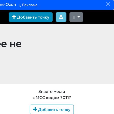
вне Ozon
Реклама
Добавить точку
е не
Знаете места
с MCC кодом 7011?
Добавить точку