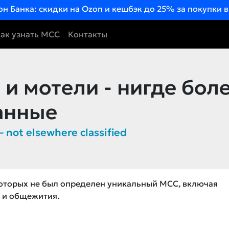
он Банка: скидки на Ozon и кешбэк до 25% за покупки 
ак узнать MCC
Контакты
и мотели - нигде боле
анные
– not elsewhere classified
оторых не был определен уникальный MCC, включая
и и общежития.