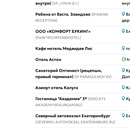
внутри)
вну
[SP_UTKIN D.I.]
Рябина от Васта. Завидово
В
[RYABINA
дер
RECEPTION]
ООО «КОМФОРТ БУКИНГ»
Е
[PAW*RICHMONDHOTEL]
Кафе мотель Медведев Лес
п
Отель Астон
h
Санаторий Оптимист (рецепшн,
К
правый терминал)
Дол
[IP PARAGULNOV VV]
Азимут отель Калуга
К
Гостиница "Академия" 3*
К
[OOO KTS
AKADEMIYA\KURGAN\RU]
Северный автовокзал Екатеринбург
Е
[SEVERNYJ AVTOVOKZAL EKATERINBURG RU]