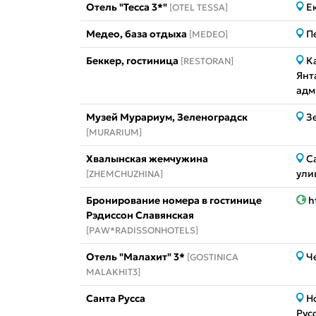
Отель "Тесса 3*"
Е
[OTEL TESSA]
Медео, база отдыха
П
[MEDEO]
Беккер, гостиница
К
[RESTORAN]
Янт
адм
Музей Мурариум, Зеленоградск
З
[MURARIUM]
Хвалынская жемчужина
С
ули
[ZHEMCHUZHINA]
Бронирование номера в гостинице
h
Рэдиссон Славянская
[PAW*RADISSONHOTELS]
Отель "Малахит" 3*
Ч
[GOSTINICA
MALAKHIT3]
Санта Русса
Н
Рус