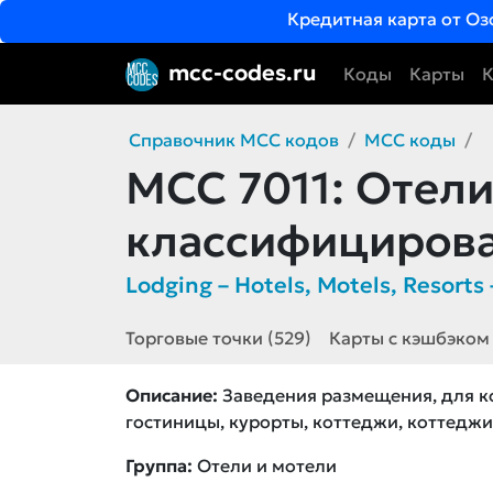
Кредитная карта от Оз
mcc-codes.ru
Коды
Карты
К
Справочник MCC кодов
MCC коды
MCC 7011:
Отели 
классифициров
Lodging – Hotels, Motels, Resorts 
Торговые точки (529)
Карты с кэшбэком
Описание:
Заведения размещения, для к
гостиницы, курорты, коттеджи, коттедж
Группа:
Отели и мотели