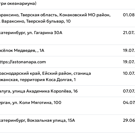
три океанариума)
араксино, Тверская область, Конаковский МО район,
01.08
. Вараксино, Тверской бульвар, 10
катеринбург, ул. Гагарина 30А
21.07
осёлок Медведев, , 1А
19.07
ttps://astonanapa.com
19.07
раснодарский край, Ейский район, станица
10.07
жанская, территория Коса Долгая, 1
алуга, улица Академика Королёва, 16
07.07
урган, ул. Коли Мяготина, 100
04.07
катеринбург, Вокзальная улица, 15А
29.06