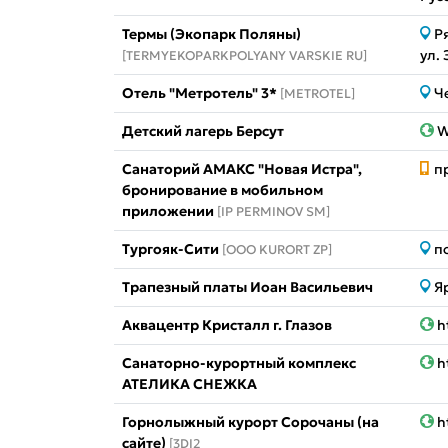
Термы (Экопарк Поляны)
Р
ул.
[TERMYEKOPARKPOLYANY VARSKIE RU]
Отель "Метротель" 3*
Ч
[METROTEL]
Детский лагерь Берсут
W
Санаторий АМАКС "Новая Истра",
п
бронирование в мобильном
приложении
[IP PERMINOV SM]
Тургояк-Сити
п
[OOO KURORT ZP]
Трапезный платы Иоан Васильевич
Я
Аквацентр Кристалл г. Глазов
h
Санаторно-курортный комплекс
h
АТЕЛИКА СНЕЖКА
Горнолыжный курорт Сорочаны (на
h
сайте)
[3DI2