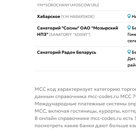
YM*SOROCHANY\MOSCOW\RU]
Хабарское
Н
[Y.M HABARSKOE]
Санаторий "Сосны" ОАО "Мозырский
Б
НПЗ"
Гом
[SANATORIY "SOSNY"]
сель
Санаторий Радон Беларусь
Б
Дят
рай
MCC код характеризует категорию торгов
данным справочника mcc-codes.ru MCC 7
Международные платежные системы опре
MCC, включая гостиницы, курорты, котт
В онлайн справочнике mcc-codes.ru есть 
посмотреть какие банки дают больше кэ