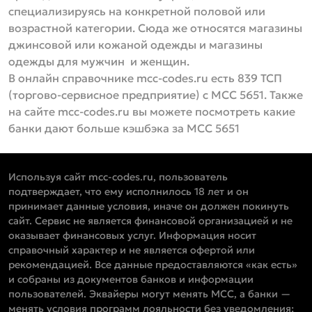
специализируясь на конкретной половой или
возрастной категории. Сюда же относятся магазины
джинсовой или кожаной одежды и магазины
одежды для мужчин и женщин.
В онлайн справочнике mcc-codes.ru есть 839 ТСП
(торгово-сервисное предприятие) с MCC 5651. Также
на сайте mcc-codes.ru вы можете посмотреть какие
банки дают больше кэшбэка за MCC 5651
Используя сайт mcc-codes.ru, пользователь
подтверждает, что ему исполнилось 18 лет и он
принимает данные условия, иначе он должен покинуть
сайт. Сервис не является финансовой организацией и не
оказывает финансовых услуг. Информация носит
справочный характер и не является офертой или
рекомендацией. Все данные предоставляются «как есть»
и собраны из документов банков и информации
пользователей. Эквайеры могут менять MCC, а банки —
менять условия программ лояльности без уведомления;