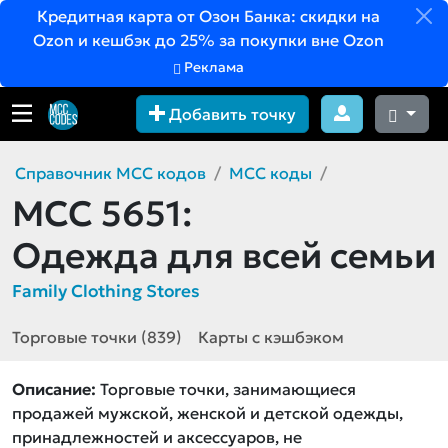
Кредитная карта от Озон Банка: скидки на
Ozon и кешбэк до 25% за покупки вне Ozon
Реклама
Добавить точку
Справочник MCC кодов
MCC коды
MCC 5651:
Одежда для всей семьи
Family Clothing Stores
Торговые точки (839)
Карты с кэшбэком
Описание:
Торговые точки, занимающиеся
продажей мужской, женской и детской одежды,
принадлежностей и аксессуаров, не