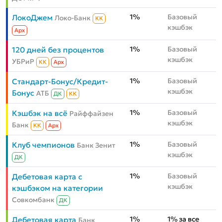
1%
Базовый
ЛокоДжем
Локо-Банк
КК
кэшбэк
Aрх
1%
Базовый
120 дней без процентов
кэшбэк
УБРиР
КК
Aрх
1%
Базовый
Стандарт-Бонус/Кредит-
кэшбэк
Бонус
АТБ
ДК
КК
1%
Базовый
Кэшбэк на всё
Райффайзен
кэшбэк
Банк
КК
Aрх
1%
Базовый
Клуб чемпионов
Банк Зенит
кэшбэк
ДК
1%
Базовый
Дебетовая карта с
кэшбэк
кэшбэком на категории
Совкомбанк
ДК
1%
1% за все
Дебетовая карта
Банк