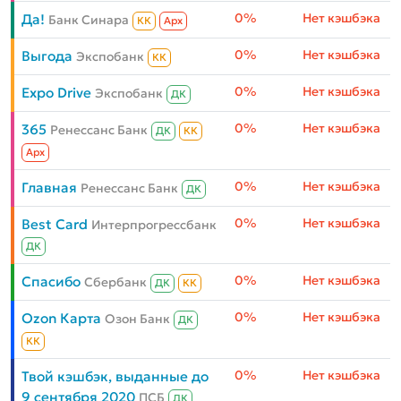
0%
Нет кэшбэка
Да!
Банк Синара
КК
Aрх
0%
Нет кэшбэка
Выгода
Экспобанк
КК
0%
Нет кэшбэка
Expo Drive
Экспобанк
ДК
0%
Нет кэшбэка
365
Ренессанс Банк
ДК
КК
Aрх
0%
Нет кэшбэка
Главная
Ренессанс Банк
ДК
0%
Нет кэшбэка
Best Card
Интерпрогрессбанк
ДК
0%
Нет кэшбэка
Спасибо
Сбербанк
ДК
КК
0%
Нет кэшбэка
Ozon Карта
Озон Банк
ДК
КК
0%
Нет кэшбэка
Твой кэшбэк, выданные до
9 сентября 2020
ПСБ
ДК