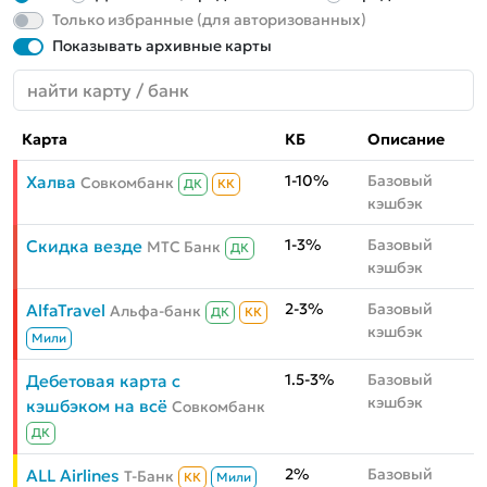
Только избранные (для авторизованных)
Показывать архивные карты
Карта
КБ
Описание
1-10%
Базовый
Халва
Совкомбанк
ДК
КК
кэшбэк
1-3%
Базовый
Скидка везде
МТС Банк
ДК
кэшбэк
2-3%
Базовый
AlfaTravel
Альфа-банк
ДК
КК
кэшбэк
Мили
1.5-3%
Базовый
Дебетовая карта с
кэшбэк
кэшбэком на всё
Совкомбанк
ДК
2%
Базовый
ALL Airlines
Т-Банк
КК
Мили