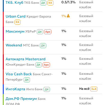
0.5/1.3%
Базовый
ТКБ. Клуб
ТКБ Банк
ДК
КК
кэшбэк
1%
Базовый
Urban Card
Кредит Европа
кэшбэк
Банк
КК
1%
Базовый
Максимум
УБРиР
ДК
Aрх
кэшбэк
1%
Базовый
Weekend
МТС Банк
ДК
кэшбэк
1%
Базовый
Автокарта Mastercard
кэшбэк
ЮниКредит Банк
ДК
Aрх
1%
Базовый
Visa Cash Back
Банк Санкт-
кэшбэк
Петербург
ДК
1%
На всё
ИнгоКарта
Инго Банк
Выб
ДК
1%
Базовый
Дом.РФ Премиум
Банк
кэшбэк
ДОМ.РФ