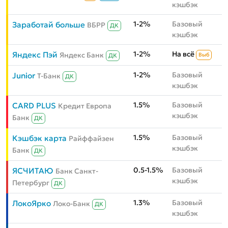
кэшбэк
1-2%
Базовый
Заработай больше
ВБРР
ДК
кэшбэк
1-2%
На всё
Яндекс Пэй
Яндекс Банк
Выб
ДК
1-2%
Базовый
Junior
Т-Банк
ДК
кэшбэк
1.5%
Базовый
CARD PLUS
Кредит Европа
кэшбэк
Банк
ДК
1.5%
Базовый
Кэшбэк карта
Райффайзен
кэшбэк
Банк
ДК
0.5-1.5%
Базовый
ЯСЧИТАЮ
Банк Санкт-
кэшбэк
Петербург
ДК
1.3%
Базовый
ЛокоЯрко
Локо-Банк
ДК
кэшбэк