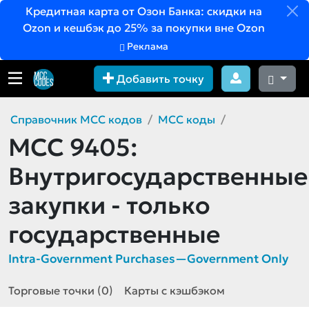
Кредитная карта от Озон Банка: скидки на
Ozon и кешбэк до 25% за покупки вне Ozon
Реклама
Добавить точку
Справочник MCC кодов
MCC коды
MCC 9405:
Внутригосударственные
закупки - только
государственные
Intra-Government Purchases—Government Only
Торговые точки (0)
Карты с кэшбэком