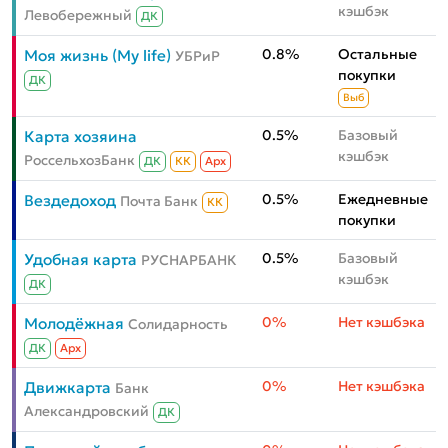
кэшбэк
Левобережный
ДК
0.8%
Остальные
Моя жизнь (My life)
УБРиР
покупки
ДК
Выб
0.5%
Базовый
Карта хозяина
кэшбэк
РоссельхозБанк
ДК
КК
Aрх
0.5%
Ежедневные
Вездедоход
Почта Банк
КК
покупки
0.5%
Базовый
Удобная карта
РУСНАРБАНК
кэшбэк
ДК
0%
Нет кэшбэка
Молодёжная
Солидарность
ДК
Aрх
0%
Нет кэшбэка
Движкарта
Банк
Александровский
ДК