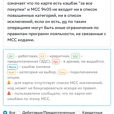
означает что по карте есть кэшбэк "за все
покупки" и MCC 9405 не входит ни в список
повышенных категорий, ни в список
исключений, если он есть,
но
по таким
операциям могут быть иные ограничения по
правилам программ лояльности, не связанные с
MCC кодами.
– дебетовая,
– кредитная,
–
ДК
КК
ЭДС
предоплаченная (ЭДС),
– в архиве, не выдаётся,
Aрх
– кэшбэк милями
Мили
– категория на выбор,
– подключаемая
Выб
Опц
опция,
- для карты отсутствует список MCC исключений,
код может не бонусироваться исходя из правил.
- пользователи сообщали, что по карте нет
кэшбэка по этому MCC.
Все
Дебетовые/Предоплаченные
Кредитные