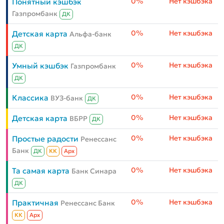
0%
Нет кэшбэка
Понятный кэшбэк
Газпромбанк
ДК
0%
Нет кэшбэка
Детская карта
Альфа-банк
ДК
0%
Нет кэшбэка
Умный кэшбэк
Газпромбанк
ДК
0%
Нет кэшбэка
Классика
ВУЗ-банк
ДК
0%
Нет кэшбэка
Детская карта
ВБРР
ДК
0%
Нет кэшбэка
Простые радости
Ренессанс
Банк
ДК
КК
Aрх
0%
Нет кэшбэка
Та самая карта
Банк Синара
ДК
0%
Нет кэшбэка
Практичная
Ренессанс Банк
КК
Aрх