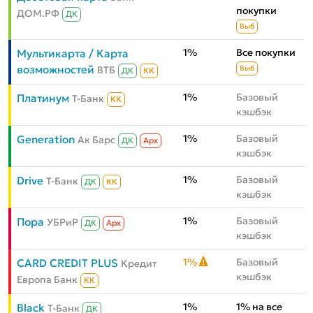
покупки
ДОМ.РФ
ДК
Выб
1%
Все покупки
Мультикарта / Карта
возможностей
ВТБ
Выб
ДК
КК
1%
Базовый
Платинум
Т-Банк
КК
кэшбэк
1%
Базовый
Generation
Ак Барс
ДК
Aрх
кэшбэк
1%
Базовый
Drive
Т-Банк
ДК
КК
кэшбэк
1%
Базовый
Пора
УБРиР
ДК
Aрх
кэшбэк
1%
Базовый
CARD CREDIT PLUS
Кредит
кэшбэк
Европа Банк
КК
1%
1% на все
Black
Т-Банк
ДК