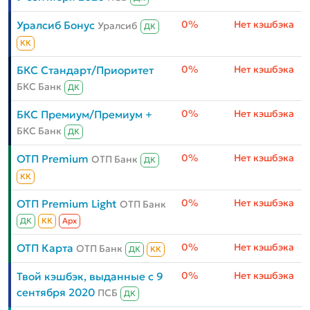
0%
Нет кэшбэка
Уралсиб Бонус
Уралсиб
ДК
КК
0%
Нет кэшбэка
БКС Стандарт/Приоритет
БКС Банк
ДК
0%
Нет кэшбэка
БКС Премиум/Премиум +
БКС Банк
ДК
0%
Нет кэшбэка
ОТП Premium
ОТП Банк
ДК
КК
0%
Нет кэшбэка
ОТП Premium Light
ОТП Банк
ДК
КК
Aрх
0%
Нет кэшбэка
ОТП Карта
ОТП Банк
ДК
КК
0%
Нет кэшбэка
Твой кэшбэк, выданные с 9
сентября 2020
ПСБ
ДК