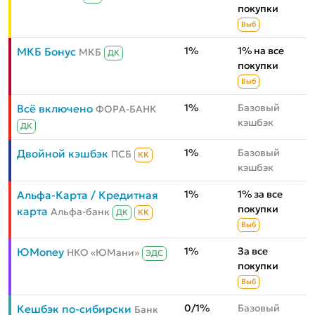
покупки
Выб
1%
1% на все
МКБ Бонус
МКБ
ДК
покупки
Выб
1%
Базовый
Всё включено
ФОРА-БАНК
кэшбэк
ДК
1%
Базовый
Двойной кэшбэк
ПСБ
КК
кэшбэк
1%
1% за все
Альфа-Карта / Кредитная
покупки
карта
Альфа-банк
ДК
КК
Выб
1%
За все
ЮMoney
НКО «ЮМани»
ЭДС
покупки
Выб
0/1%
Базовый
Кешбэк по-сибирски
Банк