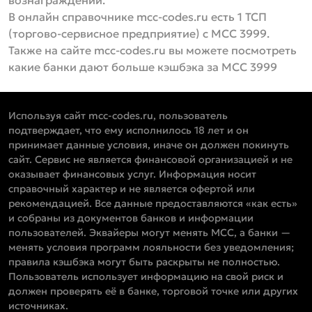
вознаграждений.
В онлайн справочнике mcc-codes.ru есть 1 ТСП
(торгово-сервисное предприятие) с MCC 3999.
Также на сайте mcc-codes.ru вы можете посмотреть
какие банки дают больше кэшбэка за MCC 3999
Используя сайт mcc-codes.ru, пользователь
подтверждает, что ему исполнилось 18 лет и он
принимает данные условия, иначе он должен покинуть
сайт. Сервис не является финансовой организацией и не
оказывает финансовых услуг. Информация носит
справочный характер и не является офертой или
рекомендацией. Все данные предоставляются «как есть»
и собраны из документов банков и информации
пользователей. Эквайеры могут менять MCC, а банки —
менять условия программ лояльности без уведомления;
правила кэшбэка могут быть раскрыты не полностью.
Пользователь использует информацию на свой риск и
должен проверять её в банке, торговой точке или других
источниках.