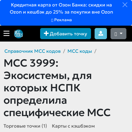
Кредитная карта от Озон Банка: скидки на
Ozon и кешбэк до 25% за покупки вне Ozon
Реклама
Добавить точку
Справочник MCC кодов
MCC коды
MCC 3999:
Экосистемы, для
которых НСПК
определила
специфические MCC
Торговые точки (1)
Карты с кэшбэком