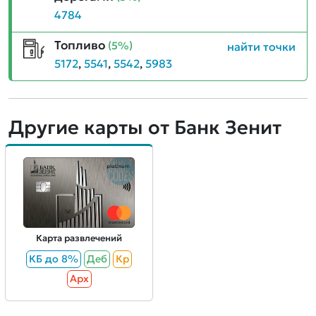
4784
Топливо
(5%)
найти точки
5172
,
5541
,
5542
,
5983
Другие карты от Банк Зенит
Карта развлечений
КБ до 8%
Деб
Кр
Aрх