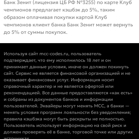
Банк Зенит (лицензия ЦБ РФ №3255) по карте Клуб
чемпионов предлагает кэшбэк до 5%, таким
образом оплачивая покупки картой Клуб
чемпионов клиент банка Банк Зенит может вернуть
до 5% от суммы покупок.
Используя сайт mcc-codes.ru, пользователь
подтверждает, что ему исполнилось 18 лет и он
принимает данные условия, иначе он должен покинуть
сайт. Сервис не является финансовой организацией и не
оказывает финансовых услуг. Информация носит
справочный характер и не является офертой или
рекомендацией. Все данные предоставляются «как есть»
и собраны из документов банков и информации
пользователей. Эквайеры могут менять MCC, а банки —
менять условия программ лояльности без уведомления;
правила кэшбэка могут быть раскрыты не полностью.
Пользователь использует информацию на свой риск и
должен проверять её в банке, торговой точке или других
источниках.