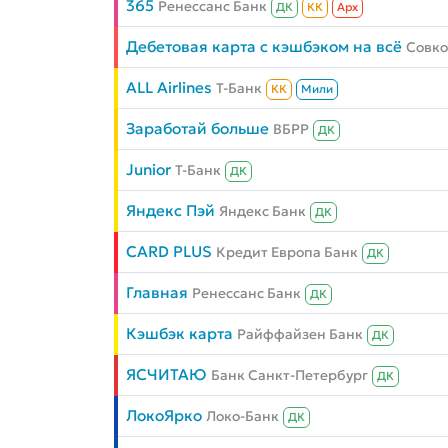
365
Ренессанс Банк
ДК
КК
Aрх
Дебетовая карта с кэшбэком на всё
Совк
ALL Airlines
Т-Банк
КК
Мили
Заработай больше
ВБРР
ДК
Junior
Т-Банк
ДК
Яндекс Пэй
Яндекс Банк
ДК
CARD PLUS
Кредит Европа Банк
ДК
Главная
Ренессанс Банк
ДК
Кэшбэк карта
Райффайзен Банк
ДК
ЯСЧИТАЮ
Банк Санкт-Петербург
ДК
ЛокоЯрко
Локо-Банк
ДК