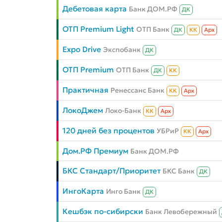
Дебетовая карта
Банк ДОМ.РФ
ДК
ОТП Premium Light
ОТП Банк
ДК
КК
Aрх
Expo Drive
Экспобанк
ДК
ОТП Premium
ОТП Банк
ДК
КК
Практичная
Ренессанс Банк
КК
Aрх
ЛокоДжем
Локо-Банк
КК
Aрх
120 дней без процентов
УБРиР
КК
Aрх
Дом.РФ Премиум
Банк ДОМ.РФ
БКС Стандарт/Приоритет
БКС Банк
ДК
ИнгоКарта
Инго Банк
ДК
Кешбэк по-сибирски
Банк Левобережный