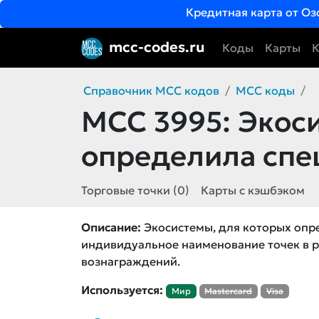
Кредитная карта от Оз
mcc-codes.ru
Коды
Карты
К
Справочник MCC кодов
MCC коды
MCC 3995:
Экоси
определила сп
Торговые точки (0)
Карты с кэшбэком
Описание:
Экосистемы, для которых оп
индивидуальное наименование точек в 
вознаграждений.
Используется:
Мир
Mastercard
Visa