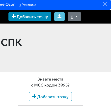
вне Ozon
Реклама
Добавить точку
НСПК
Знаете места
с MCC кодом 3995?
Добавить точку