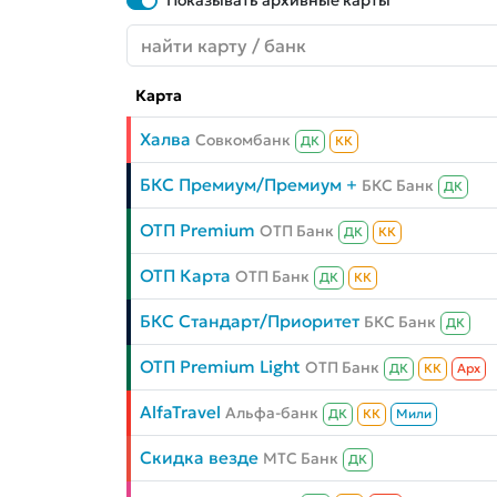
Показывать архивные карты
Карта
Халва
Совкомбанк
ДК
КК
БКС Премиум/Премиум +
БКС Банк
ДК
ОТП Premium
ОТП Банк
ДК
КК
ОТП Карта
ОТП Банк
ДК
КК
БКС Стандарт/Приоритет
БКС Банк
ДК
ОТП Premium Light
ОТП Банк
ДК
КК
Aрх
AlfaTravel
Альфа-банк
ДК
КК
Мили
Скидка везде
МТС Банк
ДК