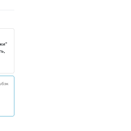
ки"
ь,
шбэк