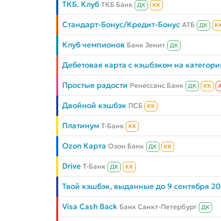
ТКБ. Клуб
ТКБ Банк
ДК
КК
Стандарт-Бонус/Кредит-Бонус
АТБ
ДК
К
Клуб чемпионов
Банк Зенит
ДК
Дебетовая карта с кэшбэком на категори
Простые радости
Ренессанс Банк
ДК
КК
Двойной кэшбэк
ПСБ
КК
Платинум
Т-Банк
КК
Ozon Карта
Озон Банк
ДК
КК
Drive
Т-Банк
ДК
КК
Твой кэшбэк, выданные до 9 сентября 2
Visa Cash Back
Банк Санкт-Петербург
ДК