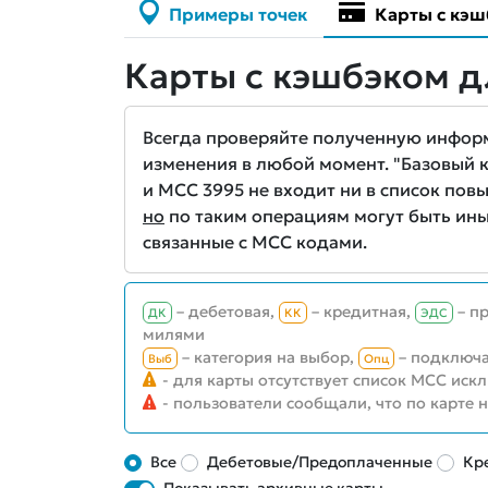
Примеры точек
Карты с кэш
Карты с кэшбэком д
Всегда проверяйте полученную информа
изменения в любой момент. "Базовый кэ
и MCC 3995 не входит ни в список повы
но
по таким операциям могут быть ины
связанные с MCC кодами.
– дебетовая,
– кредитная,
– п
ДК
КК
ЭДС
милями
– категория на выбор,
– подключа
Выб
Опц
- для карты отсутствует список MCC иск
- пользователи сообщали, что по карте 
Все
Дебетовые/Предоплаченные
Кр