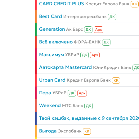
CARD CREDIT PLUS
Кредит Европа Банк
КК
Best Card
Интерпрогрессбанк
ДК
Generation
Ак Барс
ДК
Aрх
Всё включено
ФОРА-БАНК
ДК
Максимум
УБРиР
ДК
Aрх
Автокарта Mastercard
ЮниКредит Банк
Д
Urban Card
Кредит Европа Банк
КК
Пора
УБРиР
ДК
Aрх
Weekend
МТС Банк
ДК
Твой кэшбэк, выданные с 9 сентября 202
Выгода
Экспобанк
КК