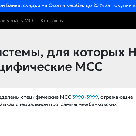
он Банка: скидки на Ozon и кешбэк до 25% за покупки 
ак узнать MCC
Контакты
стемы, для которых 
ецифические MCC
ределены специфические MCC
3990
-
3999
, отражающие
рамках специальной программы межбанковских