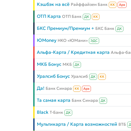
Кэшбэк на всё
Райффайзен Банк
КК
Aрх
ОТП Карта
ОТП Банк
ДК
КК
БКС Премиум/Премиум +
БКС Банк
ДК
ЮMoney
НКО «ЮМани»
ЭДС
Альфа-Карта / Кредитная карта
Альфа-ба
МКБ Бонус
МКБ
ДК
Уралсиб Бонус
Уралсиб
ДК
КК
Да!
Банк Синара
КК
Aрх
Та самая карта
Банк Синара
ДК
Black
Т-Банк
ДК
Мультикарта / Карта возможностей
ВТБ