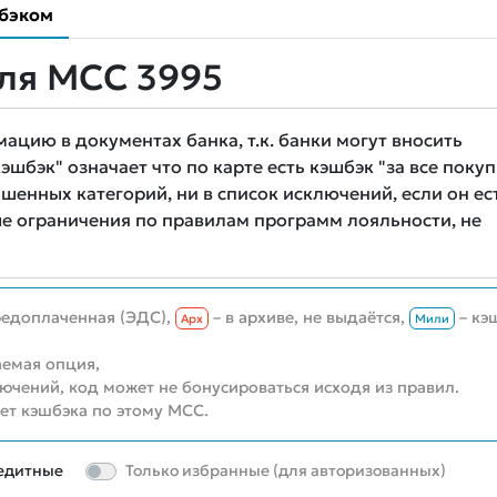
бэком
ля MCC 3995
цию в документах банка, т.к. банки могут вносить
шбэк" означает что по карте есть кэшбэк "за все покуп
шенных категорий, ни в список исключений, если он ест
е ограничения по правилам программ лояльности, не
редоплаченная (ЭДС),
– в архиве, не выдаётся,
– кэ
Aрх
Мили
емая опция,
лючений, код может не бонусироваться исходя из правил.
нет кэшбэка по этому MCC.
едитные
Только избранные (для авторизованных)