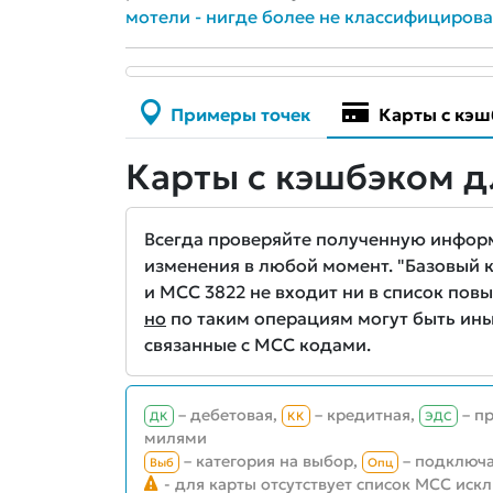
мотели - нигде более не классифициров
Примеры точек
Карты с кэш
Карты с кэшбэком д
Всегда проверяйте полученную информа
изменения в любой момент. "Базовый кэ
и MCC 3822 не входит ни в список повы
но
по таким операциям могут быть ины
связанные с MCC кодами.
– дебетовая,
– кредитная,
– п
ДК
КК
ЭДС
милями
– категория на выбор,
– подключа
Выб
Опц
- для карты отсутствует список MCC иск