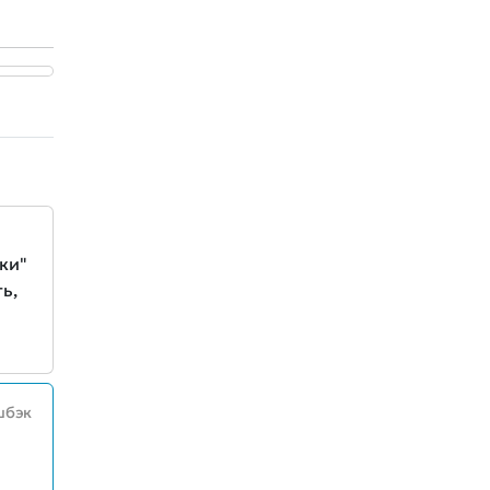
ки"
ь,
шбэк