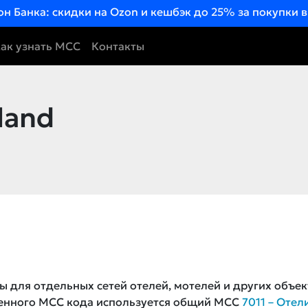
он Банка: скидки на Ozon и кешбэк до 25% за покупки 
ак узнать MCC
Контакты
land
ы для отдельных сетей отелей, мотелей и других объек
ленного MCC кода используется общий MCC
7011 – Отел