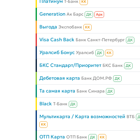
Платинум
Т-Банк
КК
Generation
Ак Барс
ДК
Aрх
Выгода
Экспобанк
КК
Visa Cash Back
Банк Санкт-Петербург
ДК
Уралсиб Бонус
Уралсиб
ДК
КК
БКС Стандарт/Приоритет
БКС Банк
ДК
Дебетовая карта
Банк ДОМ.РФ
ДК
Та самая карта
Банк Синара
ДК
Black
Т-Банк
ДК
Мультикарта / Карта возможностей
ВТБ
КК
ОТП Карта
ОТП Банк
ДК
КК