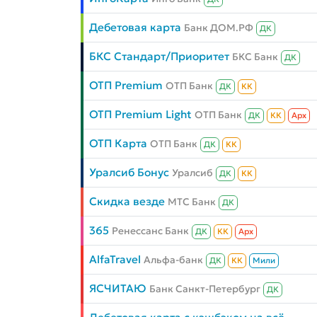
Дебетовая карта
Банк ДОМ.РФ
ДК
БКС Стандарт/Приоритет
БКС Банк
ДК
ОТП Premium
ОТП Банк
ДК
КК
ОТП Premium Light
ОТП Банк
ДК
КК
Aрх
ОТП Карта
ОТП Банк
ДК
КК
Уралсиб Бонус
Уралсиб
ДК
КК
Скидка везде
МТС Банк
ДК
365
Ренессанс Банк
ДК
КК
Aрх
AlfaTravel
Альфа-банк
ДК
КК
Мили
ЯСЧИТАЮ
Банк Санкт-Петербург
ДК