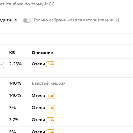
нет кэшбэка по этому MCC.
едитные
Только избранные (для авторизованных)
КБ
Описание
2-25%
Отели
Выб
ДК
1-10%
Базовый кэшбэк
1-10%
Отели
Выб
7%
Отели
Выб
3-7%
Отели
Выб
5%
Отели
Выб