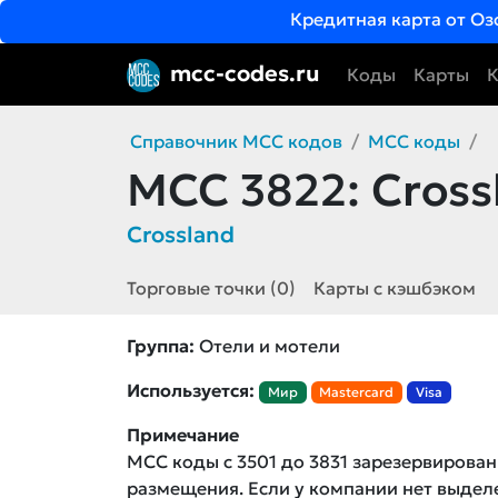
Кредитная карта от Оз
mcc-codes.ru
Коды
Карты
К
Справочник MCC кодов
MCC коды
MCC 3822:
Cross
Crossland
Торговые точки (0)
Карты с кэшбэком
Группа:
Отели и мотели
Используется:
Мир
Mastercard
Visa
Примечание
MCC коды с 3501 до 3831 зарезервирован
размещения. Если у компании нет выде