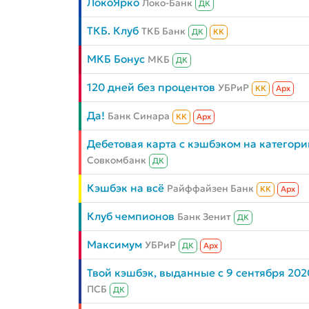
ЛокоЯрко
Локо-Банк
ДК
ТКБ. Клуб
ТКБ Банк
ДК
КК
МКБ Бонус
МКБ
ДК
120 дней без процентов
УБРиР
КК
Aрх
Да!
Банк Синара
КК
Aрх
Дебетовая карта с кэшбэком на категори
Совкомбанк
ДК
Кэшбэк на всё
Райффайзен Банк
КК
Aрх
Клуб чемпионов
Банк Зенит
ДК
Максимум
УБРиР
ДК
Aрх
Твой кэшбэк, выданные с 9 сентября 202
ПСБ
ДК