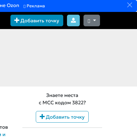
вне Ozon
Реклама
Добавить точку
Знаете места
с MCC кодом 3822?
Добавить точку
тов
и и