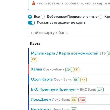
- пользователи сообщали, что по карте 
Все
Дебетовые/Предоплаченные
Кр
Показывать архивные карты
Карта
Мультикарта / Карта возможностей
ВТБ
КК
Халва
Совкомбанк
ДК
КК
Ozon Карта
Озон Банк
ДК
КК
БКС Премиум/Премиум +
БКС Банк
ДК
ЛокоДжем
Локо-Банк
КК
Aрх
ИнгоКарта
Инго Банк
ДК