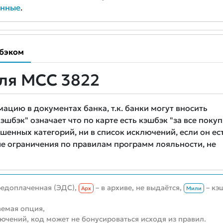
анные
.
бэком
ля MCC 3822
цию в документах банка, т.к. банки могут вносить
шбэк" означает что по карте есть кэшбэк "за все покуп
шенных категорий, ни в список исключений, если он ест
е ограничения по правилам программ лояльности, не
редоплаченная (ЭДС),
– в архиве, не выдаётся,
– кэ
Aрх
Мили
емая опция,
лючений, код может не бонусироваться исходя из правил.