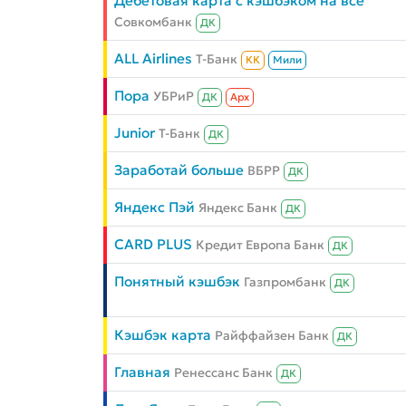
Дебетовая карта с кэшбэком на всё
Совкомбанк
ДК
ALL Airlines
Т-Банк
КК
Мили
Пора
УБРиР
ДК
Aрх
Junior
Т-Банк
ДК
Заработай больше
ВБРР
ДК
Яндекс Пэй
Яндекс Банк
ДК
CARD PLUS
Кредит Европа Банк
ДК
Понятный кэшбэк
Газпромбанк
ДК
Кэшбэк карта
Райффайзен Банк
ДК
Главная
Ренессанс Банк
ДК