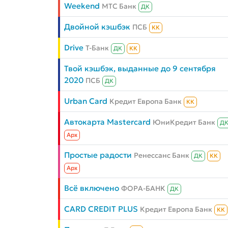
Weekend
МТС Банк
ДК
Двойной кэшбэк
ПСБ
КК
Drive
Т-Банк
ДК
КК
Твой кэшбэк, выданные до 9 сентября
2020
ПСБ
ДК
Urban Card
Кредит Европа Банк
КК
Автокарта Mastercard
ЮниКредит Банк
Д
Aрх
Простые радости
Ренессанс Банк
ДК
КК
Aрх
Всё включено
ФОРА-БАНК
ДК
CARD CREDIT PLUS
Кредит Европа Банк
КК