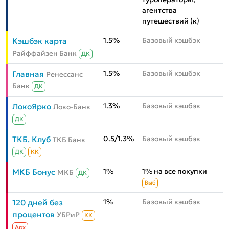
агентства
путешествий (к)
1.5%
Базовый кэшбэк
Кэшбэк карта
Райффайзен Банк
ДК
1.5%
Базовый кэшбэк
Главная
Ренессанс
Банк
ДК
1.3%
Базовый кэшбэк
ЛокоЯрко
Локо-Банк
ДК
0.5/1.3%
Базовый кэшбэк
ТКБ. Клуб
ТКБ Банк
ДК
КК
1%
1% на все покупки
МКБ Бонус
МКБ
ДК
Выб
1%
Базовый кэшбэк
120 дней без
процентов
УБРиР
КК
Aрх