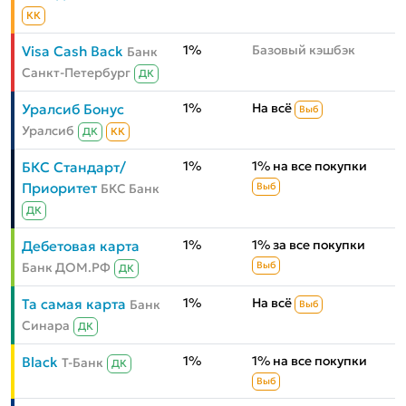
КК
1%
Базовый кэшбэк
Visa Cash Back
Банк
Санкт-Петербург
ДК
1%
На всё
Уралсиб Бонус
Выб
Уралсиб
ДК
КК
1%
1% на все покупки
БКС Стандарт/
Приоритет
БКС Банк
Выб
ДК
1%
1% за все покупки
Дебетовая карта
Банк ДОМ.РФ
Выб
ДК
1%
На всё
Та самая карта
Банк
Выб
Синара
ДК
1%
1% на все покупки
Black
Т-Банк
ДК
Выб