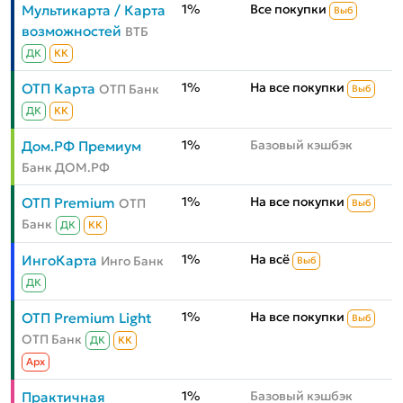
1%
Все покупки
Мультикарта / Карта
Выб
возможностей
ВТБ
ДК
КК
1%
На все покупки
ОТП Карта
ОТП Банк
Выб
ДК
КК
1%
Базовый кэшбэк
Дом.РФ Премиум
Банк ДОМ.РФ
1%
На все покупки
ОТП Premium
ОТП
Выб
Банк
ДК
КК
1%
На всё
ИнгоКарта
Инго Банк
Выб
ДК
1%
На все покупки
ОТП Premium Light
Выб
ОТП Банк
ДК
КК
Aрх
1%
Базовый кэшбэк
Практичная