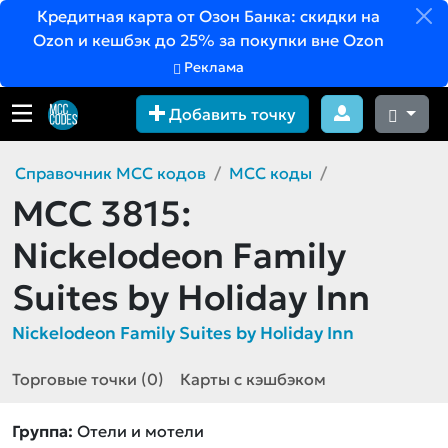
Кредитная карта от Озон Банка: скидки на
Ozon и кешбэк до 25% за покупки вне Ozon
Реклама
Добавить точку
Справочник MCC кодов
MCC коды
MCC 3815:
Nickelodeon Family
Suites by Holiday Inn
Nickelodeon Family Suites by Holiday Inn
Торговые точки (0)
Карты с кэшбэком
Группа:
Отели и мотели