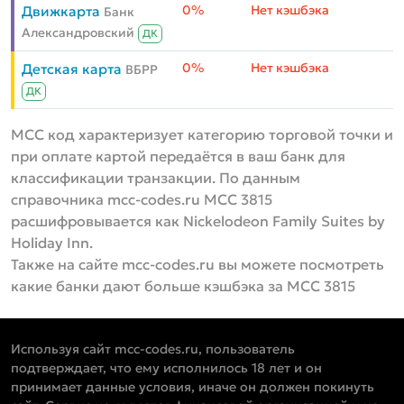
0%
Нет кэшбэка
Движкарта
Банк
Александровский
ДК
0%
Нет кэшбэка
Детская карта
ВБРР
ДК
MCC код характеризует категорию торговой точки и
при оплате картой передаётся в ваш банк для
классификации транзакции. По данным
справочника mcc-codes.ru MCC 3815
расшифровывается как Nickelodeon Family Suites by
Holiday Inn.
Также на сайте mcc-codes.ru вы можете посмотреть
какие банки дают больше кэшбэка за MCC 3815
Используя сайт mcc-codes.ru, пользователь
подтверждает, что ему исполнилось 18 лет и он
принимает данные условия, иначе он должен покинуть