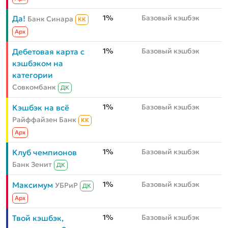
1%
Базовый кэшбэк
Да!
Банк Синара
КК
Aрх
1%
Базовый кэшбэк
Дебетовая карта с
кэшбэком на
категории
Совкомбанк
ДК
1%
Базовый кэшбэк
Кэшбэк на всё
Райффайзен Банк
КК
Aрх
1%
Базовый кэшбэк
Клуб чемпионов
Банк Зенит
ДК
1%
Базовый кэшбэк
Максимум
УБРиР
ДК
Aрх
1%
Базовый кэшбэк
Твой кэшбэк,