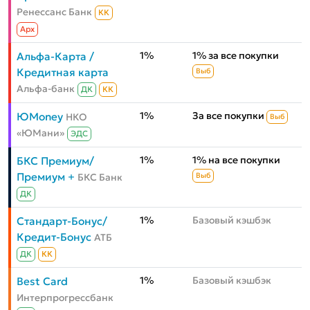
Ренессанс Банк
КК
Aрх
1%
1% за все покупки
Альфа-Карта /
Кредитная карта
Выб
Альфа-банк
ДК
КК
1%
За все покупки
ЮMoney
НКО
Выб
«ЮМани»
ЭДС
1%
1% на все покупки
БКС Премиум/
Премиум +
БКС Банк
Выб
ДК
1%
Базовый кэшбэк
Стандарт-Бонус/
Кредит-Бонус
АТБ
ДК
КК
1%
Базовый кэшбэк
Best Card
Интерпрогрессбанк