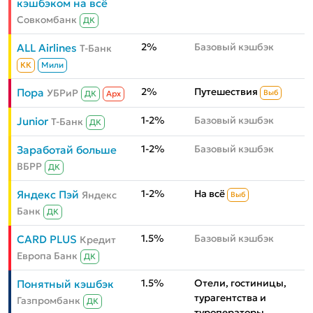
кэшбэком на всё
Совкомбанк
ДК
2%
Базовый кэшбэк
ALL Airlines
Т-Банк
КК
Мили
2%
Путешествия
Пора
УБРиР
Выб
ДК
Aрх
1-2%
Базовый кэшбэк
Junior
Т-Банк
ДК
1-2%
Базовый кэшбэк
Заработай больше
ВБРР
ДК
1-2%
На всё
Яндекс Пэй
Яндекс
Выб
Банк
ДК
1.5%
Базовый кэшбэк
CARD PLUS
Кредит
Европа Банк
ДК
1.5%
Отели, гостиницы,
Понятный кэшбэк
турагентства и
Газпромбанк
ДК
туроператоры,