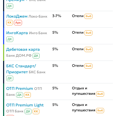
ДК
3-7%
Отели
ЛокоДжем
Локо-Банк
Выб
КК
Aрх
5%
Отели
ИнгоКарта
Инго Банк
Выб
ДК
5%
Отели
Дебетовая карта
Выб
Банк ДОМ.РФ
ДК
5%
Отели
БКС Стандарт/
Выб
Приоритет
БКС Банк
ДК
5%
Отдых и
ОТП Premium
ОТП
путешествия
Банк
Выб
ДК
КК
5%
Отдых и
ОТП Premium Light
путешествия
ОТП Банк
Выб
ДК
КК