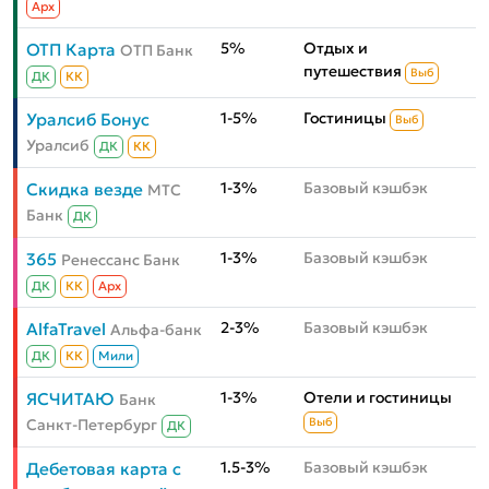
Aрх
5%
Отдых и
ОТП Карта
ОТП Банк
путешествия
Выб
ДК
КК
1-5%
Гостиницы
Уралсиб Бонус
Выб
Уралсиб
ДК
КК
1-3%
Базовый кэшбэк
Скидка везде
МТС
Банк
ДК
1-3%
Базовый кэшбэк
365
Ренессанс Банк
ДК
КК
Aрх
2-3%
Базовый кэшбэк
AlfaTravel
Альфа-банк
ДК
КК
Мили
1-3%
Отели и гостиницы
ЯСЧИТАЮ
Банк
Санкт-Петербург
Выб
ДК
1.5-3%
Базовый кэшбэк
Дебетовая карта с