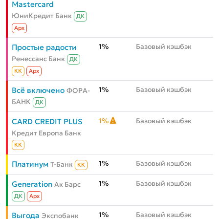
Mastercard
ЮниКредит Банк
ДК
Aрх
1%
Базовый кэшбэк
Простые радости
Ренессанс Банк
ДК
КК
Aрх
1%
Базовый кэшбэк
Всё включено
ФОРА-
БАНК
ДК
1%
Базовый кэшбэк
CARD CREDIT PLUS
Кредит Европа Банк
КК
1%
Базовый кэшбэк
Платинум
Т-Банк
КК
1%
Базовый кэшбэк
Generation
Ак Барс
ДК
Aрх
1%
Базовый кэшбэк
Выгода
Экспобанк