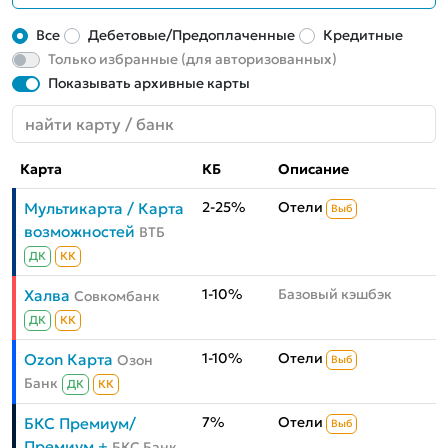
Все
Дебетовые/Предоплаченные
Кредитные
Только избранные (для авторизованных)
Показывать архивные карты
Карта
КБ
Описание
2-25%
Отели
Мультикарта / Карта
Выб
возможностей
ВТБ
ДК
КК
1-10%
Базовый кэшбэк
Халва
Совкомбанк
ДК
КК
1-10%
Отели
Ozon Карта
Озон
Выб
Банк
ДК
КК
7%
Отели
БКС Премиум/
Выб
Премиум +
БКС Банк