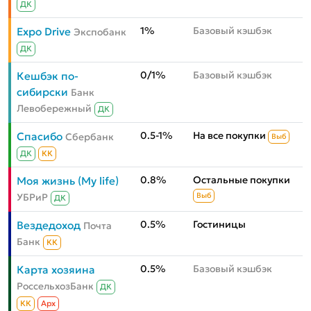
ДК
1%
Базовый кэшбэк
Expo Drive
Экспобанк
ДК
0/1%
Базовый кэшбэк
Кешбэк по-
сибирски
Банк
Левобережный
ДК
0.5-1%
На все покупки
Спасибо
Сбербанк
Выб
ДК
КК
0.8%
Остальные покупки
Моя жизнь (My life)
УБРиР
Выб
ДК
0.5%
Гостиницы
Вездедоход
Почта
Банк
КК
0.5%
Базовый кэшбэк
Карта хозяина
РоссельхозБанк
ДК
КК
Aрх