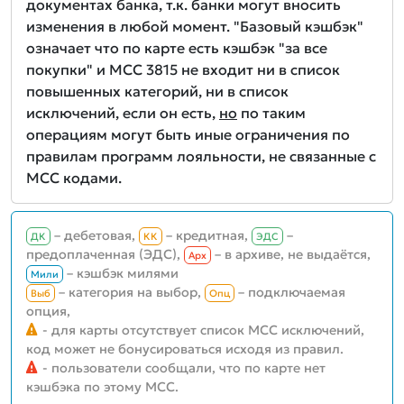
документах банка, т.к. банки могут вносить
изменения в любой момент. "Базовый кэшбэк"
означает что по карте есть кэшбэк "за все
покупки" и MCC 3815 не входит ни в список
повышенных категорий, ни в список
исключений, если он есть,
но
по таким
операциям могут быть иные ограничения по
правилам программ лояльности, не связанные с
MCC кодами.
– дебетовая,
– кредитная,
–
ДК
КК
ЭДС
предоплаченная (ЭДС),
– в архиве, не выдаётся,
Aрх
– кэшбэк милями
Мили
– категория на выбор,
– подключаемая
Выб
Опц
опция,
- для карты отсутствует список MCC исключений,
код может не бонусироваться исходя из правил.
- пользователи сообщали, что по карте нет
кэшбэка по этому MCC.