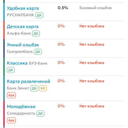
0.5%
Базовый кэшбэк
Удобная карта
РУСНАРБАНК
ДК
0%
Нет кэшбэка
Детская карта
Альфа-банк
ДК
0%
Нет кэшбэка
Умный кэшбэк
Газпромбанк
ДК
0%
Нет кэшбэка
Классика
ВУЗ-банк
ДК
0%
Нет кэшбэка
Карта развлечений
Банк Зенит
ДК
КК
Aрх
0%
Нет кэшбэка
Молодёжная
Солидарность
ДК
Aрх