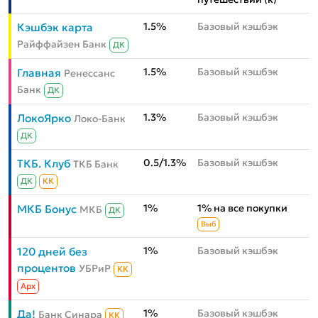
1.5%
Базовый кэшбэк
Кэшбэк карта
Райффайзен Банк
ДК
1.5%
Базовый кэшбэк
Главная
Ренессанс
Банк
ДК
1.3%
Базовый кэшбэк
ЛокоЯрко
Локо-Банк
ДК
0.5/1.3%
Базовый кэшбэк
ТКБ. Клуб
ТКБ Банк
ДК
КК
1%
1% на все покупки
МКБ Бонус
МКБ
ДК
Выб
1%
Базовый кэшбэк
120 дней без
процентов
УБРиР
КК
Aрх
1%
Базовый кэшбэк
Да!
Банк Синара
КК