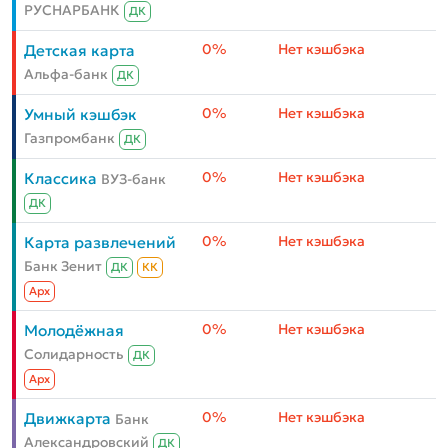
РУСНАРБАНК
ДК
0%
Нет кэшбэка
Детская карта
Альфа-банк
ДК
0%
Нет кэшбэка
Умный кэшбэк
Газпромбанк
ДК
0%
Нет кэшбэка
Классика
ВУЗ-банк
ДК
0%
Нет кэшбэка
Карта развлечений
Банк Зенит
ДК
КК
Aрх
0%
Нет кэшбэка
Молодёжная
Солидарность
ДК
Aрх
0%
Нет кэшбэка
Движкарта
Банк
Александровский
ДК