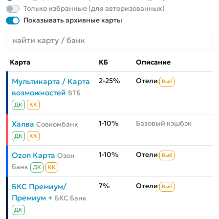
Только избранные (для авторизованных)
Показывать архивные карты
Карта
КБ
Описание
2-25%
Отели
Мультикарта / Карта
Выб
возможностей
ВТБ
ДК
КК
1-10%
Базовый кэшбэк
Халва
Совкомбанк
ДК
КК
1-10%
Отели
Ozon Карта
Озон
Выб
Банк
ДК
КК
7%
Отели
БКС Премиум/
Выб
Премиум +
БКС Банк
ДК