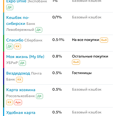
1%
Базовый кэшбэк
Expo Drive
Экспобанк
ДК
0/1%
Базовый кэшбэк
Кешбэк по-
сибирски
Банк
Левобережный
ДК
0.5-1%
На все покупки
Спасибо
Сбербанк
Выб
ДК
КК
0.8%
Остальные покупки
Моя жизнь (My life)
УБРиР
Выб
ДК
0.5%
Гостиницы
Вездедоход
Почта
Банк
КК
0.5%
Базовый кэшбэк
Карта хозяина
РоссельхозБанк
ДК
КК
Aрх
0.5%
Базовый кэшбэк
Удобная карта