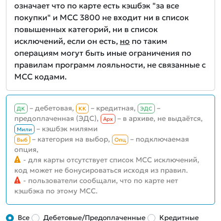
означает что по карте есть кэшбэк "за все
покупки" и MCC 3800 не входит ни в список
повышенных категорий, ни в список
исключений, если он есть,
но
по таким
операциям могут быть иные ограничения по
правилам программ лояльности, не связанные с
MCC кодами.
– дебетовая,
– кредитная,
–
ДК
КК
ЭДС
предоплаченная (ЭДС),
– в архиве, не выдаётся,
Aрх
– кэшбэк милями
Мили
– категория на выбор,
– подключаемая
Выб
Опц
опция,
- для карты отсутствует список MCC исключений,
код может не бонусироваться исходя из правил.
- пользователи сообщали, что по карте нет
кэшбэка по этому MCC.
Все
Дебетовые/Предоплаченные
Кредитные