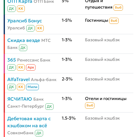
5%
Отдых и
ОТП Карта
ОТП Банк
путешествия
Выб
ДК
КК
1-5%
Гостиницы
Уралсиб Бонус
Выб
Уралсиб
ДК
КК
1-3%
Базовый кэшбэк
Скидка везде
МТС
Банк
ДК
1-3%
Базовый кэшбэк
365
Ренессанс Банк
ДК
КК
Aрх
2-3%
Базовый кэшбэк
AlfaTravel
Альфа-банк
ДК
КК
Мили
1-3%
Отели и гостиницы
ЯСЧИТАЮ
Банк
Санкт-Петербург
Выб
ДК
1.5-3%
Базовый кэшбэк
Дебетовая карта с
кэшбэком на всё
Совкомбанк
ДК