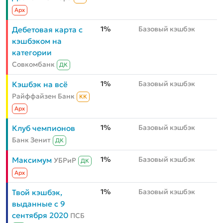
Aрх
1%
Базовый кэшбэк
Дебетовая карта с
кэшбэком на
категории
Совкомбанк
ДК
1%
Базовый кэшбэк
Кэшбэк на всё
Райффайзен Банк
КК
Aрх
1%
Базовый кэшбэк
Клуб чемпионов
Банк Зенит
ДК
1%
Базовый кэшбэк
Максимум
УБРиР
ДК
Aрх
1%
Базовый кэшбэк
Твой кэшбэк,
выданные с 9
сентября 2020
ПСБ