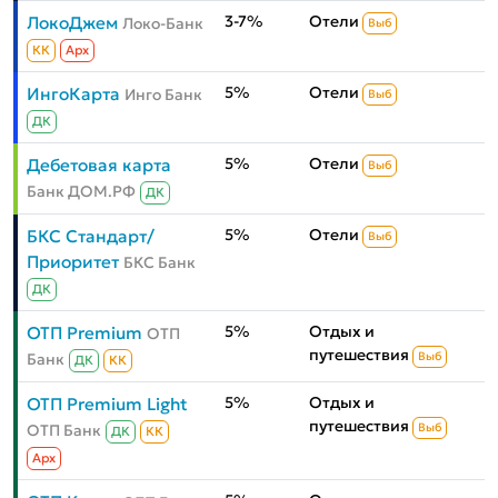
3-7%
Отели
ЛокоДжем
Локо-Банк
Выб
КК
Aрх
5%
Отели
ИнгоКарта
Инго Банк
Выб
ДК
5%
Отели
Дебетовая карта
Выб
Банк ДОМ.РФ
ДК
5%
Отели
БКС Стандарт/
Выб
Приоритет
БКС Банк
ДК
5%
Отдых и
ОТП Premium
ОТП
путешествия
Банк
Выб
ДК
КК
5%
Отдых и
ОТП Premium Light
путешествия
ОТП Банк
Выб
ДК
КК
Aрх