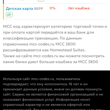
0%
Нет кэшбэка
Детская карта
ВБРР
ДК
MCC код характеризует категорию торговой точки и
при оплате картой передаётся в ваш банк для
классификации транзакции. По данным
справочника mcc-codes.ru MCC 3800
расшифровывается как Homestead Suites.
Также на сайте mcc-codes.ru вы можете посмотреть
какие банки дают больше кэшбэка за MCC 3800
Используя сайт mcc-codes.ru, пользователь
подтверждает, что ему исполнилось 18 лет и он
принимает данные условия, иначе он должен покинуть
сайт. Сервис не является финансовой организацией и не
оказывает финансовых услуг. Информация носит
справочный характер и не является офертой или
рекомендацией. Все данные предоставляются «как есть»