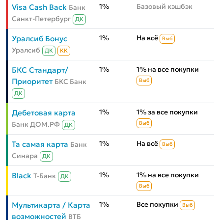
1%
Базовый кэшбэк
Visa Cash Back
Банк
Санкт-Петербург
ДК
1%
На всё
Уралсиб Бонус
Выб
Уралсиб
ДК
КК
1%
1% на все покупки
БКС Стандарт/
Приоритет
БКС Банк
Выб
ДК
1%
1% за все покупки
Дебетовая карта
Банк ДОМ.РФ
Выб
ДК
1%
На всё
Та самая карта
Банк
Выб
Синара
ДК
1%
1% на все покупки
Black
Т-Банк
ДК
Выб
1%
Все покупки
Мультикарта / Карта
Выб
возможностей
ВТБ