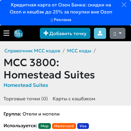
Кредитная карта от Озон Банка: скидки на
Ozon и кешбэк до 25% за покупки вне Ozon
Реклама
Добавить точку
Справочник MCC кодов
MCC коды
MCC 3800:
Homestead Suites
Homestead Suites
Торговые точки (0)
Карты с кэшбэком
Группа:
Отели и мотели
Используется:
Мир
Mastercard
Visa