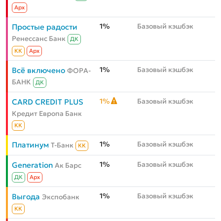
Aрх
1%
Базовый кэшбэк
Простые радости
Ренессанс Банк
ДК
КК
Aрх
1%
Базовый кэшбэк
Всё включено
ФОРА-
БАНК
ДК
1%
Базовый кэшбэк
CARD CREDIT PLUS
Кредит Европа Банк
КК
1%
Базовый кэшбэк
Платинум
Т-Банк
КК
1%
Базовый кэшбэк
Generation
Ак Барс
ДК
Aрх
1%
Базовый кэшбэк
Выгода
Экспобанк
КК