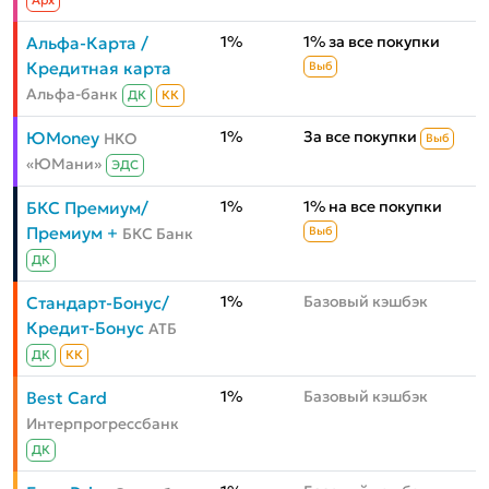
Aрх
1%
1% за все покупки
Альфа-Карта /
Кредитная карта
Выб
Альфа-банк
ДК
КК
1%
За все покупки
ЮMoney
НКО
Выб
«ЮМани»
ЭДС
1%
1% на все покупки
БКС Премиум/
Премиум +
БКС Банк
Выб
ДК
1%
Базовый кэшбэк
Стандарт-Бонус/
Кредит-Бонус
АТБ
ДК
КК
1%
Базовый кэшбэк
Best Card
Интерпрогрессбанк
ДК