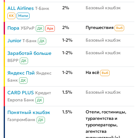
2%
Базовый кэшбэк
ALL Airlines
Т-Банк
КК
Мили
2%
Путешествия
Пора
УБРиР
Выб
ДК
Aрх
1-2%
Базовый кэшбэк
Junior
Т-Банк
ДК
1-2%
Базовый кэшбэк
Заработай больше
ВБРР
ДК
1-2%
На всё
Яндекс Пэй
Яндекс
Выб
Банк
ДК
1.5%
Базовый кэшбэк
CARD PLUS
Кредит
Европа Банк
ДК
1.5%
Отели, гостиницы,
Понятный кэшбэк
турагентства и
Газпромбанк
ДК
туроператоры,
агентства
путешествий (к)