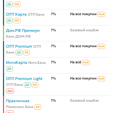
ДК
КК
1%
На все покупки
ОТП Карта
ОТП Банк
Выб
ДК
КК
1%
Базовый кэшбэк
Дом.РФ Премиум
Банк ДОМ.РФ
1%
На все покупки
ОТП Premium
ОТП
Выб
Банк
ДК
КК
1%
На всё
ИнгоКарта
Инго Банк
Выб
ДК
1%
На все покупки
ОТП Premium Light
Выб
ОТП Банк
ДК
КК
Aрх
1%
Базовый кэшбэк
Практичная
Ренессанс Банк
КК