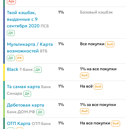
Aрх
1%
Базовый кэшбэк
Твой кэшбэк,
выданные с 9
сентября 2020
ПСБ
ДК
1%
Все покупки
Мультикарта / Карта
Выб
возможностей
ВТБ
ДК
КК
1%
1% на все покупки
Black
Т-Банк
ДК
Выб
1%
На всё
Та самая карта
Банк
Выб
Синара
ДК
1%
1% за все покупки
Дебетовая карта
Банк ДОМ.РФ
Выб
ДК
1%
На все покупки
ОТП Карта
ОТП Банк
Выб