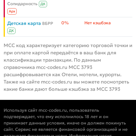
Солидарность
ДК
Aрх
0%
Нет кэшбэка
Детская карта
ВБРР
ДК
MCC код характеризует категорию торговой точки и
при оплате картой передаётся в ваш банк для
классификации транзакции. По данным
справочника mcc-codes.ru MCC 3793
расшифровывается как Отели, мотели, курорты.
Также на сайте mcc-codes.ru вы можете посмотреть
какие банки дают больше кэшбэка за MCC 3793
Используя сайт mcc-codes.ru, пользователь
подтверждает, что ему исполнилось 18 лет и он
принимает данные условия, иначе он должен покинуть
сайт. Сервис не является финансовой организацией и не
оказывает финансовых услуг. Информация носит