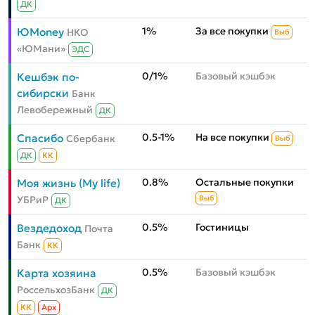
ДК
1%
За все покупки
ЮMoney
НКО
Выб
«ЮМани»
ЭДС
0/1%
Базовый кэшбэк
Кешбэк по-
сибирски
Банк
Левобережный
ДК
0.5-1%
На все покупки
Спасибо
Сбербанк
Выб
ДК
КК
0.8%
Остальные покупки
Моя жизнь (My life)
УБРиР
Выб
ДК
0.5%
Гостиницы
Вездедоход
Почта
Банк
КК
0.5%
Базовый кэшбэк
Карта хозяина
РоссельхозБанк
ДК
КК
Aрх