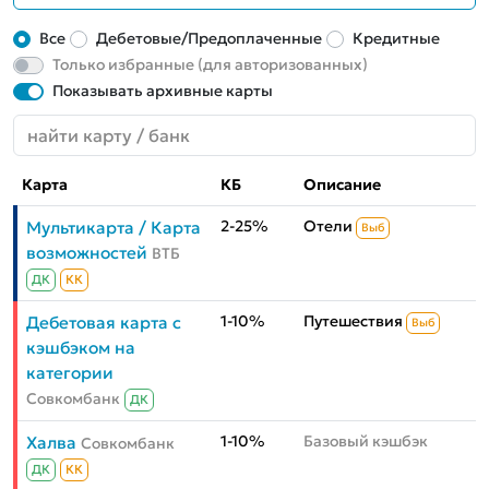
Все
Дебетовые/Предоплаченные
Кредитные
Только избранные (для авторизованных)
Показывать архивные карты
Карта
КБ
Описание
2-25%
Отели
Мультикарта / Карта
Выб
возможностей
ВТБ
ДК
КК
1-10%
Путешествия
Дебетовая карта с
Выб
кэшбэком на
категории
Совкомбанк
ДК
1-10%
Базовый кэшбэк
Халва
Совкомбанк
ДК
КК