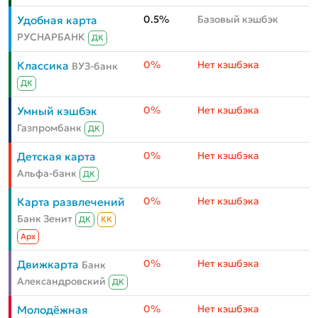
0.5%
Базовый кэшбэк
Удобная карта
РУСНАРБАНК
ДК
0%
Нет кэшбэка
Классика
ВУЗ-банк
ДК
0%
Нет кэшбэка
Умный кэшбэк
Газпромбанк
ДК
0%
Нет кэшбэка
Детская карта
Альфа-банк
ДК
0%
Нет кэшбэка
Карта развлечений
Банк Зенит
ДК
КК
Aрх
0%
Нет кэшбэка
Движкарта
Банк
Александровский
ДК
0%
Нет кэшбэка
Молодёжная