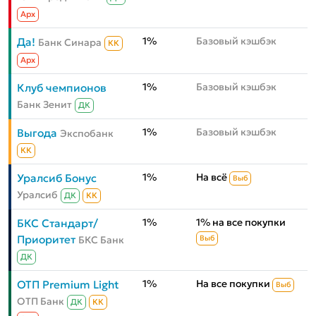
Aрх
1%
Базовый кэшбэк
Да!
Банк Синара
КК
Aрх
1%
Базовый кэшбэк
Клуб чемпионов
Банк Зенит
ДК
1%
Базовый кэшбэк
Выгода
Экспобанк
КК
1%
На всё
Уралсиб Бонус
Выб
Уралсиб
ДК
КК
1%
1% на все покупки
БКС Стандарт/
Приоритет
БКС Банк
Выб
ДК
1%
На все покупки
ОТП Premium Light
Выб
ОТП Банк
ДК
КК