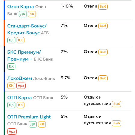
1-10%
Отели
Ozon Карта
Озон
Выб
Банк
ДК
КК
7%
Отели
Стандарт-Бонус/
Выб
Кредит-Бонус
АТБ
ДК
КК
7%
Отели
БКС Премиум/
Выб
Премиум +
БКС Банк
ДК
3-7%
Отели
ЛокоДжем
Локо-Банк
Выб
КК
Aрх
5%
Отдых и
ОТП Карта
ОТП Банк
путешествия
Выб
ДК
КК
5%
Отдых и
ОТП Premium Light
путешествия
ОТП Банк
Выб
ДК
КК
Aрх