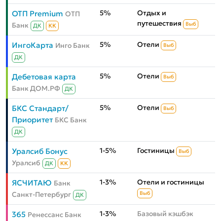
5%
Отдых и
ОТП Premium
ОТП
путешествия
Банк
Выб
ДК
КК
5%
Отели
ИнгоКарта
Инго Банк
Выб
ДК
5%
Отели
Дебетовая карта
Выб
Банк ДОМ.РФ
ДК
5%
Отели
БКС Стандарт/
Выб
Приоритет
БКС Банк
ДК
1-5%
Гостиницы
Уралсиб Бонус
Выб
Уралсиб
ДК
КК
1-3%
Отели и гостиницы
ЯСЧИТАЮ
Банк
Санкт-Петербург
Выб
ДК
1-3%
Базовый кэшбэк
365
Ренессанс Банк