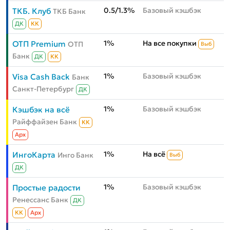
0.5/1.3%
Базовый кэшбэк
ТКБ. Клуб
ТКБ Банк
ДК
КК
1%
На все покупки
ОТП Premium
ОТП
Выб
Банк
ДК
КК
1%
Базовый кэшбэк
Visa Cash Back
Банк
Санкт-Петербург
ДК
1%
Базовый кэшбэк
Кэшбэк на всё
Райффайзен Банк
КК
Aрх
1%
На всё
ИнгоКарта
Инго Банк
Выб
ДК
1%
Базовый кэшбэк
Простые радости
Ренессанс Банк
ДК
КК
Aрх