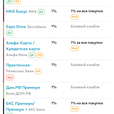
ДК
КК
1%
1% на все покупки
МКБ Бонус
МКБ
ДК
Выб
1%
Базовый кэшбэк
Expo Drive
Экспобанк
ДК
1%
1% за все покупки
Альфа-Карта /
Кредитная карта
Выб
Альфа-банк
ДК
КК
1%
Базовый кэшбэк
Практичная
Ренессанс Банк
КК
Aрх
1%
Базовый кэшбэк
Дом.РФ Премиум
Банк ДОМ.РФ
1%
1% на все покупки
БКС Премиум/
Премиум +
БКС Банк
Выб