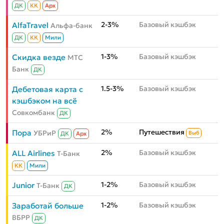
ДК
КК
Aрх
2-3%
Базовый кэшбэк
AlfaTravel
Альфа-банк
ДК
КК
Мили
1-3%
Базовый кэшбэк
Скидка везде
МТС
Банк
ДК
1.5-3%
Базовый кэшбэк
Дебетовая карта с
кэшбэком на всё
Совкомбанк
ДК
2%
Путешествия
Пора
УБРиР
Выб
ДК
Aрх
2%
Базовый кэшбэк
ALL Airlines
Т-Банк
КК
Мили
1-2%
Базовый кэшбэк
Junior
Т-Банк
ДК
1-2%
Базовый кэшбэк
Заработай больше
ВБРР
ДК