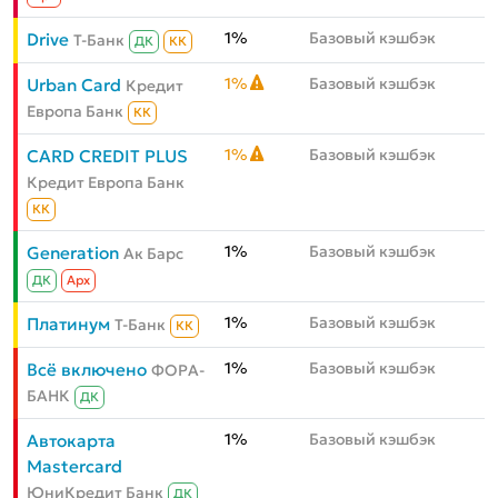
1%
Базовый кэшбэк
Drive
Т-Банк
ДК
КК
1%
Базовый кэшбэк
Urban Card
Кредит
Европа Банк
КК
1%
Базовый кэшбэк
CARD CREDIT PLUS
Кредит Европа Банк
КК
1%
Базовый кэшбэк
Generation
Ак Барс
ДК
Aрх
1%
Базовый кэшбэк
Платинум
Т-Банк
КК
1%
Базовый кэшбэк
Всё включено
ФОРА-
БАНК
ДК
1%
Базовый кэшбэк
Автокарта
Mastercard
ЮниКредит Банк
ДК