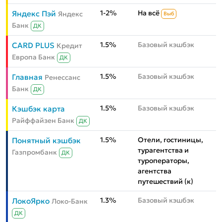
1-2%
На всё
Яндекс Пэй
Яндекс
Выб
Банк
ДК
1.5%
Базовый кэшбэк
CARD PLUS
Кредит
Европа Банк
ДК
1.5%
Базовый кэшбэк
Главная
Ренессанс
Банк
ДК
1.5%
Базовый кэшбэк
Кэшбэк карта
Райффайзен Банк
ДК
1.5%
Отели, гостиницы,
Понятный кэшбэк
турагентства и
Газпромбанк
ДК
туроператоры,
агентства
путешествий (к)
1.3%
Базовый кэшбэк
ЛокоЯрко
Локо-Банк
ДК