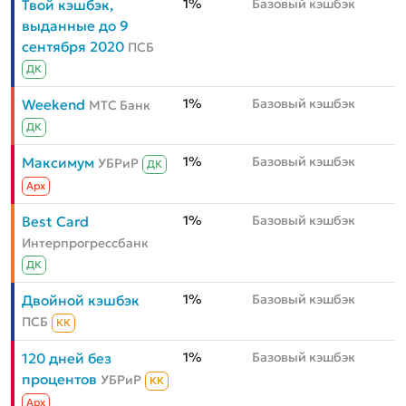
1%
Базовый кэшбэк
Твой кэшбэк,
выданные до 9
сентября 2020
ПСБ
ДК
1%
Базовый кэшбэк
Weekend
МТС Банк
ДК
1%
Базовый кэшбэк
Максимум
УБРиР
ДК
Aрх
1%
Базовый кэшбэк
Best Card
Интерпрогрессбанк
ДК
1%
Базовый кэшбэк
Двойной кэшбэк
ПСБ
КК
1%
Базовый кэшбэк
120 дней без
процентов
УБРиР
КК
Aрх