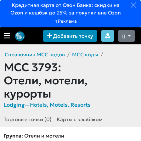
Кредитная карта от Озон Банка: скидки на
Ozon и кешбэк до 25% за покупки вне Ozon
Реклама
Добавить точку
Справочник MCC кодов
MCC коды
MCC 3793:
Отели, мотели,
курорты
Lodging—Hotels, Motels, Resorts
Торговые точки (0)
Карты с кэшбэком
Группа:
Отели и мотели