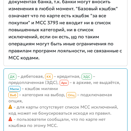
документах банка, т.к. банки могут вносить
изменения в любой момент. "Базовый кэшбэк"
означает что по карте есть кэшбэк "за все
покупки" и MCC 3793 не входит ни в список
повышенных категорий, ни в список
исключений, если он есть,
но
по таким
операциям могут быть иные ограничения по
правилам программ лояльности, не связанные с
MCC кодами.
– дебетовая,
– кредитная,
–
ДК
КК
ЭДС
предоплаченная (ЭДС),
– в архиве, не выдаётся,
Aрх
– кэшбэк милями
Мили
– категория на выбор,
– подключаемая
Выб
Опц
опция,
- для карты отсутствует список MCC исключений,
код может не бонусироваться исходя из правил.
- пользователи сообщали, что по карте нет
кэшбэка по этому MCC.