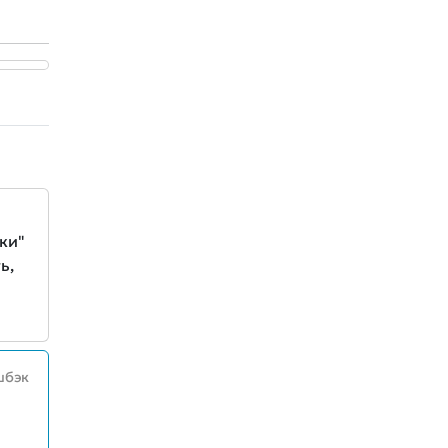
ки"
ь,
шбэк