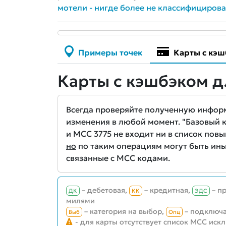
мотели - нигде более не классифициров
Примеры точек
Карты с кэш
Карты с кэшбэком д
Всегда проверяйте полученную информа
изменения в любой момент. "Базовый кэ
и MCC 3775 не входит ни в список повы
но
по таким операциям могут быть ины
связанные с MCC кодами.
– дебетовая,
– кредитная,
– п
ДК
КК
ЭДС
милями
– категория на выбор,
– подключа
Выб
Опц
- для карты отсутствует список MCC иск