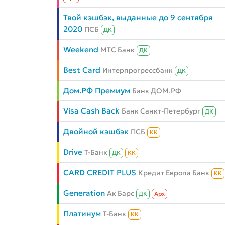
Твой кэшбэк, выданные до 9 сентября
2020
ПСБ
ДК
Weekend
МТС Банк
ДК
Best Card
Интерпрогрессбанк
ДК
Дом.РФ Премиум
Банк ДОМ.РФ
Visa Cash Back
Банк Санкт-Петербург
ДК
Двойной кэшбэк
ПСБ
КК
Drive
Т-Банк
ДК
КК
CARD CREDIT PLUS
Кредит Европа Банк
КК
Generation
Ак Барс
ДК
Aрх
Платинум
Т-Банк
КК