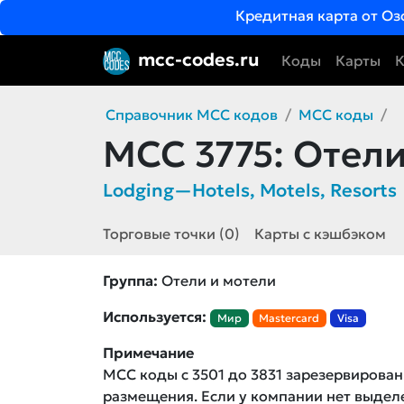
Кредитная карта от Оз
mcc-codes.ru
Коды
Карты
К
Справочник MCC кодов
MCC коды
MCC 3775:
Отели
Lodging—Hotels, Motels, Resorts
Торговые точки (0)
Карты с кэшбэком
Группа:
Отели и мотели
Используется:
Мир
Mastercard
Visa
Примечание
MCC коды с 3501 до 3831 зарезервирован
размещения. Если у компании нет выде