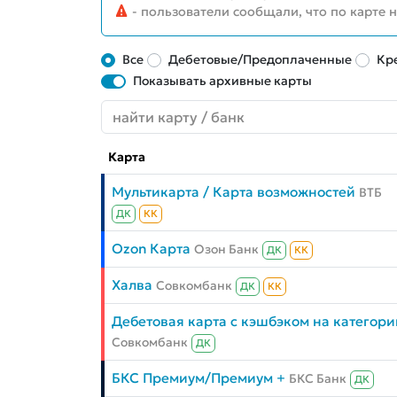
- пользователи сообщали, что по карте 
Все
Дебетовые/Предоплаченные
Кр
Показывать архивные карты
Карта
Мультикарта / Карта возможностей
ВТБ
ДК
КК
Ozon Карта
Озон Банк
ДК
КК
Халва
Совкомбанк
ДК
КК
Дебетовая карта с кэшбэком на категори
Совкомбанк
ДК
БКС Премиум/Премиум +
БКС Банк
ДК