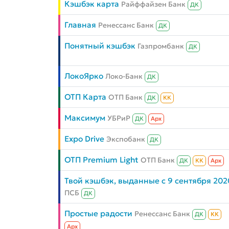
Кэшбэк карта
Райффайзен Банк
ДК
Главная
Ренессанс Банк
ДК
Понятный кэшбэк
Газпромбанк
ДК
ЛокоЯрко
Локо-Банк
ДК
ОТП Карта
ОТП Банк
ДК
КК
Максимум
УБРиР
ДК
Aрх
Expo Drive
Экспобанк
ДК
ОТП Premium Light
ОТП Банк
ДК
КК
Aрх
Твой кэшбэк, выданные с 9 сентября 202
ПСБ
ДК
Простые радости
Ренессанс Банк
ДК
КК
Aрх