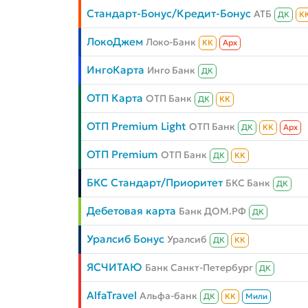
Стандарт-Бонус/Кредит-Бонус
АТБ
ДК
К
ЛокоДжем
Локо-Банк
КК
Aрх
ИнгоКарта
Инго Банк
ДК
ОТП Карта
ОТП Банк
ДК
КК
ОТП Premium Light
ОТП Банк
ДК
КК
Aрх
ОТП Premium
ОТП Банк
ДК
КК
БКС Стандарт/Приоритет
БКС Банк
ДК
Дебетовая карта
Банк ДОМ.РФ
ДК
Уралсиб Бонус
Уралсиб
ДК
КК
ЯСЧИТАЮ
Банк Санкт-Петербург
ДК
AlfaTravel
Альфа-банк
ДК
КК
Мили