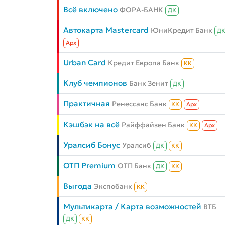
Всё включено
ФОРА-БАНК
ДК
Автокарта Mastercard
ЮниКредит Банк
Д
Aрх
Urban Card
Кредит Европа Банк
КК
Клуб чемпионов
Банк Зенит
ДК
Практичная
Ренессанс Банк
КК
Aрх
Кэшбэк на всё
Райффайзен Банк
КК
Aрх
Уралсиб Бонус
Уралсиб
ДК
КК
ОТП Premium
ОТП Банк
ДК
КК
Выгода
Экспобанк
КК
Мультикарта / Карта возможностей
ВТБ
ДК
КК