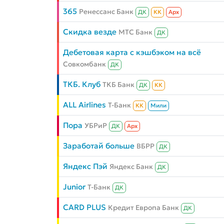
365
Ренессанс Банк
ДК
КК
Aрх
Скидка везде
МТС Банк
ДК
Дебетовая карта с кэшбэком на всё
Совкомбанк
ДК
ТКБ. Клуб
ТКБ Банк
ДК
КК
ALL Airlines
Т-Банк
КК
Мили
Пора
УБРиР
ДК
Aрх
Заработай больше
ВБРР
ДК
Яндекс Пэй
Яндекс Банк
ДК
Junior
Т-Банк
ДК
CARD PLUS
Кредит Европа Банк
ДК