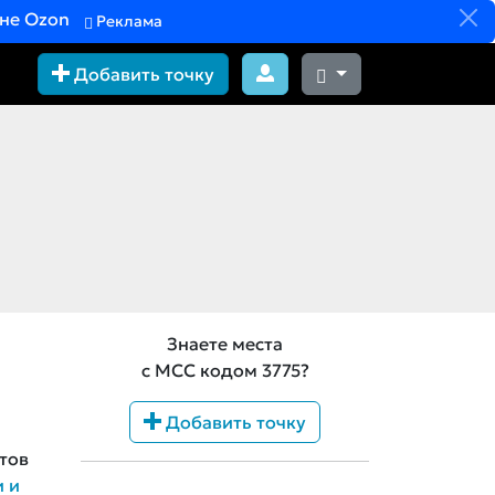
вне Ozon
Реклама
Добавить точку
Знаете места
с MCC кодом 3775?
Добавить точку
тов
и и