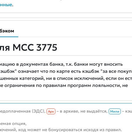
анные
.
бэком
ля MCC 3775
цию в документах банка, т.к. банки могут вносить
шбэк" означает что по карте есть кэшбэк "за все покуп
шенных категорий, ни в список исключений, если он ест
е ограничения по правилам программ лояльности, не
редоплаченная (ЭДС),
– в архиве, не выдаётся,
– кэ
Aрх
Мили
емая опция,
лючений, код может не бонусироваться исходя из правил.