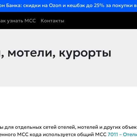
он Банка: скидки на Ozon и кешбэк до 25% за покупки 
ак узнать MCC
Контакты
, мотели, курорты
ы для отдельных сетей отелей, мотелей и других объек
ленного MCC кода используется общий MCC
7011 – Отел