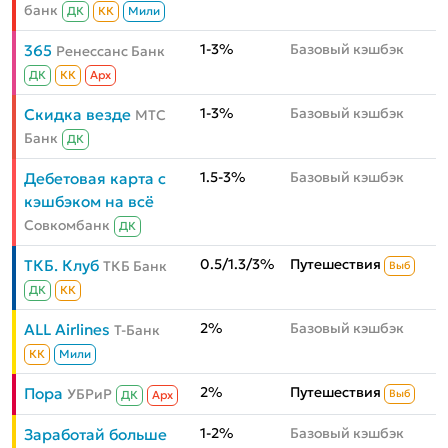
банк
ДК
КК
Мили
1-3%
Базовый кэшбэк
365
Ренессанс Банк
ДК
КК
Aрх
1-3%
Базовый кэшбэк
Скидка везде
МТС
Банк
ДК
1.5-3%
Базовый кэшбэк
Дебетовая карта с
кэшбэком на всё
Совкомбанк
ДК
0.5/1.3/3%
Путешествия
ТКБ. Клуб
ТКБ Банк
Выб
ДК
КК
2%
Базовый кэшбэк
ALL Airlines
Т-Банк
КК
Мили
2%
Путешествия
Пора
УБРиР
Выб
ДК
Aрх
1-2%
Базовый кэшбэк
Заработай больше