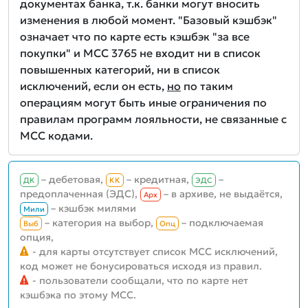
документах банка, т.к. банки могут вносить
изменения в любой момент. "Базовый кэшбэк"
означает что по карте есть кэшбэк "за все
покупки" и MCC 3765 не входит ни в список
повышенных категорий, ни в список
исключений, если он есть,
но
по таким
операциям могут быть иные ограничения по
правилам программ лояльности, не связанные с
MCC кодами.
– дебетовая,
– кредитная,
–
ДК
КК
ЭДС
предоплаченная (ЭДС),
– в архиве, не выдаётся,
Aрх
– кэшбэк милями
Мили
– категория на выбор,
– подключаемая
Выб
Опц
опция,
- для карты отсутствует список MCC исключений,
код может не бонусироваться исходя из правил.
- пользователи сообщали, что по карте нет
кэшбэка по этому MCC.