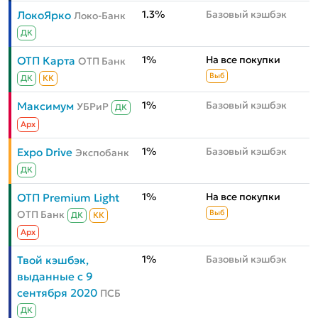
1.3%
Базовый кэшбэк
ЛокоЯрко
Локо-Банк
ДК
1%
На все покупки
ОТП Карта
ОТП Банк
Выб
ДК
КК
1%
Базовый кэшбэк
Максимум
УБРиР
ДК
Aрх
1%
Базовый кэшбэк
Expo Drive
Экспобанк
ДК
1%
На все покупки
ОТП Premium Light
ОТП Банк
Выб
ДК
КК
Aрх
1%
Базовый кэшбэк
Твой кэшбэк,
выданные с 9
сентября 2020
ПСБ
ДК