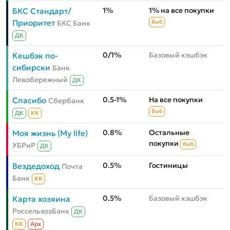
1%
1% на все покупки
БКС Стандарт/
Приоритет
БКС Банк
Выб
ДК
0/1%
Базовый кэшбэк
Кешбэк по-
сибирски
Банк
Левобережный
ДК
0.5-1%
На все покупки
Спасибо
Сбербанк
Выб
ДК
КК
0.8%
Остальные
Моя жизнь (My life)
покупки
УБРиР
Выб
ДК
0.5%
Гостиницы
Вездедоход
Почта
Банк
КК
0.5%
Базовый кэшбэк
Карта хозяина
РоссельхозБанк
ДК
КК
Aрх