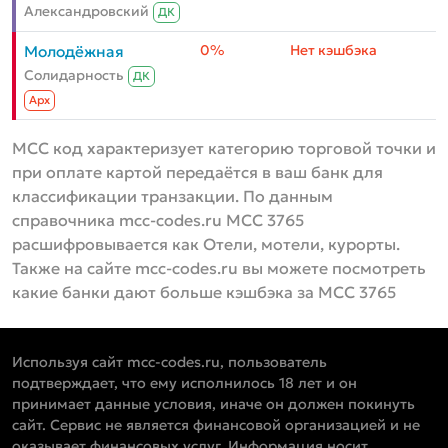
Александровский
ДК
0%
Нет кэшбэка
Молодёжная
Солидарность
ДК
Aрх
MCC код характеризует категорию торговой точки и
при оплате картой передаётся в ваш банк для
классификации транзакции. По данным
справочника mcc-codes.ru MCC 3765
расшифровывается как Отели, мотели, курорты.
Также на сайте mcc-codes.ru вы можете посмотреть
какие банки дают больше кэшбэка за MCC 3765
Используя сайт mcc-codes.ru, пользователь
подтверждает, что ему исполнилось 18 лет и он
принимает данные условия, иначе он должен покинуть
сайт. Сервис не является финансовой организацией и не
оказывает финансовых услуг. Информация носит