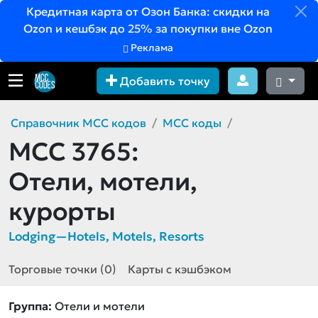
Кредитная карта от Озон Банка: скидки на
Ozon и кешбэк до 25% за покупки вне Ozon
Реклама
Добавить точку
Справочник MCC кодов
MCC коды
MCC 3765:
Отели, мотели,
курорты
Lodging—Hotels, Motels, Resorts
Торговые точки (0)
Карты с кэшбэком
Группа:
Отели и мотели