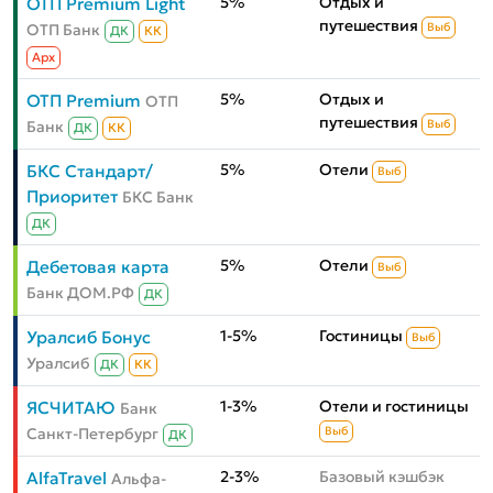
5%
Отдых и
ОТП Premium Light
путешествия
ОТП Банк
Выб
ДК
КК
Aрх
5%
Отдых и
ОТП Premium
ОТП
путешествия
Банк
Выб
ДК
КК
5%
Отели
БКС Стандарт/
Выб
Приоритет
БКС Банк
ДК
5%
Отели
Дебетовая карта
Выб
Банк ДОМ.РФ
ДК
1-5%
Гостиницы
Уралсиб Бонус
Выб
Уралсиб
ДК
КК
1-3%
Отели и гостиницы
ЯСЧИТАЮ
Банк
Санкт-Петербург
Выб
ДК
2-3%
Базовый кэшбэк
AlfaTravel
Альфа-