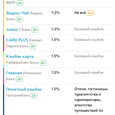
ВБРР
ДК
1-2%
На всё
Яндекс Пэй
Яндекс
Выб
Банк
ДК
1-2%
Базовый кэшбэк
Junior
Т-Банк
ДК
1.5%
Базовый кэшбэк
CARD PLUS
Кредит
Европа Банк
ДК
1.5%
Базовый кэшбэк
Кэшбэк карта
Райффайзен Банк
ДК
1.5%
Базовый кэшбэк
Главная
Ренессанс
Банк
ДК
1.5%
Отели, гостиницы,
Понятный кэшбэк
турагентства и
Газпромбанк
ДК
туроператоры,
агентства
путешествий (к)