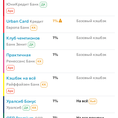
ЮниКредит Банк
ДК
Aрх
1%
Базовый кэшбэк
Urban Card
Кредит
Европа Банк
КК
1%
Базовый кэшбэк
Клуб чемпионов
Банк Зенит
ДК
1%
Базовый кэшбэк
Практичная
Ренессанс Банк
КК
Aрх
1%
Базовый кэшбэк
Кэшбэк на всё
Райффайзен Банк
КК
Aрх
1%
На всё
Уралсиб Бонус
Выб
Уралсиб
ДК
КК
1%
На все покупки