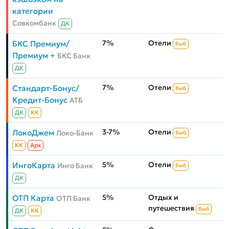
категории
Совкомбанк
ДК
7%
Отели
БКС Премиум/
Выб
Премиум +
БКС Банк
ДК
7%
Отели
Стандарт-Бонус/
Выб
Кредит-Бонус
АТБ
ДК
КК
3-7%
Отели
ЛокоДжем
Локо-Банк
Выб
КК
Aрх
5%
Отели
ИнгоКарта
Инго Банк
Выб
ДК
5%
Отдых и
ОТП Карта
ОТП Банк
путешествия
Выб
ДК
КК