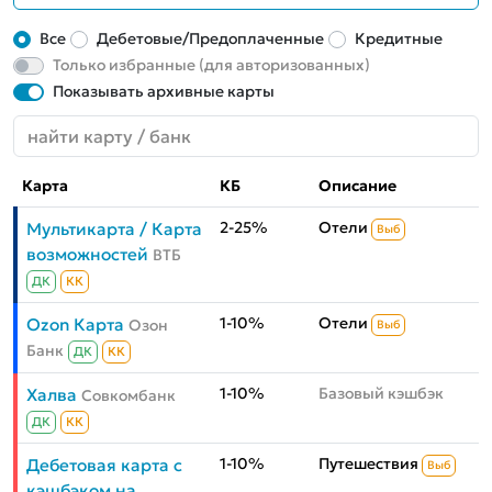
Все
Дебетовые/Предоплаченные
Кредитные
Только избранные (для авторизованных)
Показывать архивные карты
Карта
КБ
Описание
2-25%
Отели
Мультикарта / Карта
Выб
возможностей
ВТБ
ДК
КК
1-10%
Отели
Ozon Карта
Озон
Выб
Банк
ДК
КК
1-10%
Базовый кэшбэк
Халва
Совкомбанк
ДК
КК
1-10%
Путешествия
Дебетовая карта с
Выб
кэшбэком на