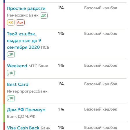
1%
Базовый кэшбэк
Простые радости
Ренессанс Банк
ДК
КК
Aрх
1%
Базовый кэшбэк
Твой кэшбэк,
выданные до 9
сентября 2020
ПСБ
ДК
1%
Базовый кэшбэк
Weekend
МТС Банк
ДК
1%
Базовый кэшбэк
Best Card
Интерпрогрессбанк
ДК
1%
Базовый кэшбэк
Дом.РФ Премиум
Банк ДОМ.РФ
1%
Базовый кэшбэк
Visa Cash Back
Банк