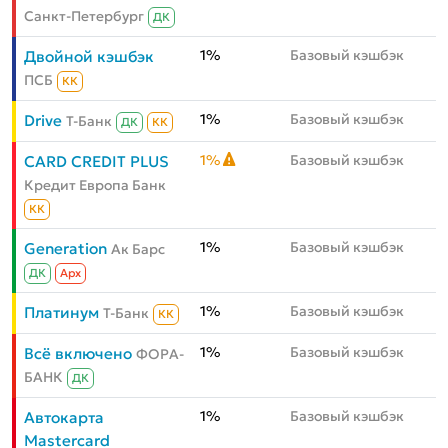
Санкт-Петербург
ДК
1%
Базовый кэшбэк
Двойной кэшбэк
ПСБ
КК
1%
Базовый кэшбэк
Drive
Т-Банк
ДК
КК
1%
Базовый кэшбэк
CARD CREDIT PLUS
Кредит Европа Банк
КК
1%
Базовый кэшбэк
Generation
Ак Барс
ДК
Aрх
1%
Базовый кэшбэк
Платинум
Т-Банк
КК
1%
Базовый кэшбэк
Всё включено
ФОРА-
БАНК
ДК
1%
Базовый кэшбэк
Автокарта
Mastercard