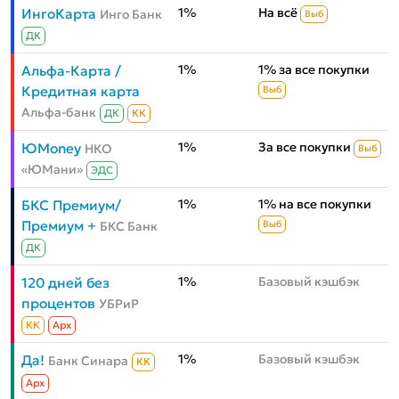
1%
На всё
ИнгоКарта
Инго Банк
Выб
ДК
1%
1% за все покупки
Альфа-Карта /
Кредитная карта
Выб
Альфа-банк
ДК
КК
1%
За все покупки
ЮMoney
НКО
Выб
«ЮМани»
ЭДС
1%
1% на все покупки
БКС Премиум/
Премиум +
БКС Банк
Выб
ДК
1%
Базовый кэшбэк
120 дней без
процентов
УБРиР
КК
Aрх
1%
Базовый кэшбэк
Да!
Банк Синара
КК
Aрх