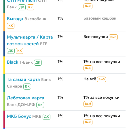
ОТП Premium
ОТП
Банк
Выб
ДК
КК
1%
Базовый кэшбэк
Выгода
Экспобанк
КК
1%
Все покупки
Мультикарта / Карта
Выб
возможностей
ВТБ
ДК
КК
1%
1% на все покупки
Black
Т-Банк
ДК
Выб
1%
На всё
Та самая карта
Банк
Выб
Синара
ДК
1%
1% за все покупки
Дебетовая карта
Банк ДОМ.РФ
Выб
ДК
1%
1% на все покупки
МКБ Бонус
МКБ
ДК
Выб