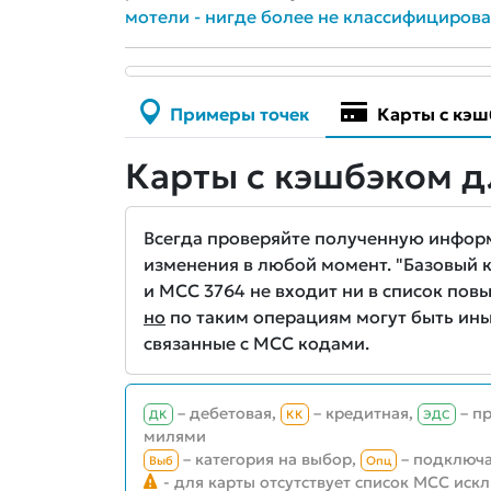
мотели - нигде более не классифициров
Примеры точек
Карты с кэш
Карты с кэшбэком д
Всегда проверяйте полученную информа
изменения в любой момент. "Базовый кэ
и MCC 3764 не входит ни в список повы
но
по таким операциям могут быть ины
связанные с MCC кодами.
– дебетовая,
– кредитная,
– п
ДК
КК
ЭДС
милями
– категория на выбор,
– подключа
Выб
Опц
- для карты отсутствует список MCC иск