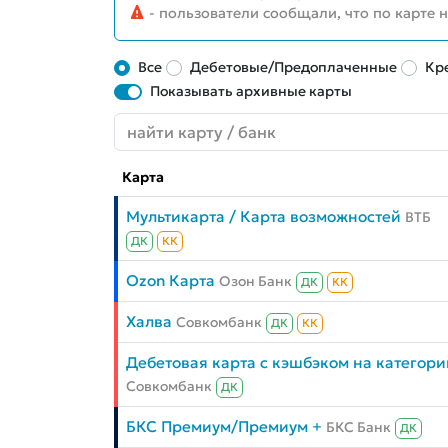
- пользователи сообщали, что по карте 
Все
Дебетовые/Предоплаченные
Кр
Показывать архивные карты
Карта
Мультикарта / Карта возможностей
ВТБ
ДК
КК
Ozon Карта
Озон Банк
ДК
КК
Халва
Совкомбанк
ДК
КК
Дебетовая карта с кэшбэком на категори
Совкомбанк
ДК
БКС Премиум/Премиум +
БКС Банк
ДК