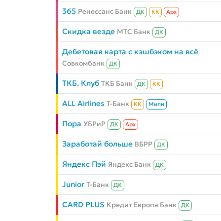
365
Ренессанс Банк
ДК
КК
Aрх
Скидка везде
МТС Банк
ДК
Дебетовая карта с кэшбэком на всё
Совкомбанк
ДК
ТКБ. Клуб
ТКБ Банк
ДК
КК
ALL Airlines
Т-Банк
КК
Мили
Пора
УБРиР
ДК
Aрх
Заработай больше
ВБРР
ДК
Яндекс Пэй
Яндекс Банк
ДК
Junior
Т-Банк
ДК
CARD PLUS
Кредит Европа Банк
ДК