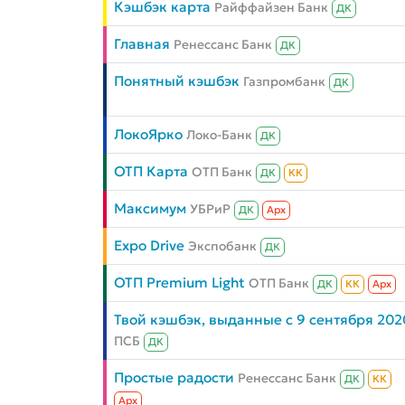
Кэшбэк карта
Райффайзен Банк
ДК
Главная
Ренессанс Банк
ДК
Понятный кэшбэк
Газпромбанк
ДК
ЛокоЯрко
Локо-Банк
ДК
ОТП Карта
ОТП Банк
ДК
КК
Максимум
УБРиР
ДК
Aрх
Expo Drive
Экспобанк
ДК
ОТП Premium Light
ОТП Банк
ДК
КК
Aрх
Твой кэшбэк, выданные с 9 сентября 202
ПСБ
ДК
Простые радости
Ренессанс Банк
ДК
КК
Aрх