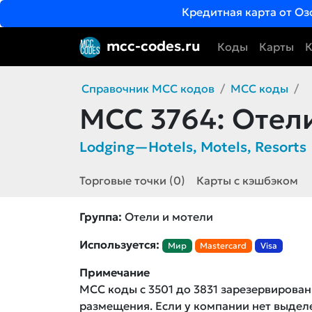
Кредитная карта от Оз
mcc-codes.ru
Коды
Карты
К
Справочник MCC кодов
MCC коды
MCC 3764:
Отели
Lodging—Hotels, Motels, Resorts
Торговые точки (0)
Карты с кэшбэком
Группа:
Отели и мотели
Используется:
Мир
Mastercard
Visa
Примечание
MCC коды с 3501 до 3831 зарезервирован
размещения. Если у компании нет выде