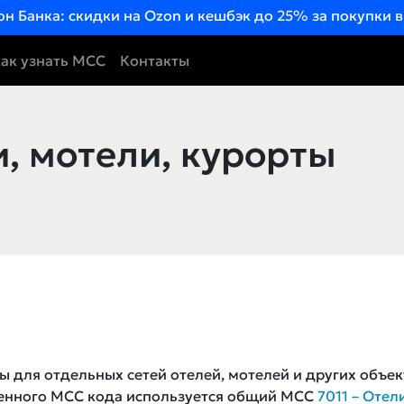
он Банка: скидки на Ozon и кешбэк до 25% за покупки 
ак узнать MCC
Контакты
, мотели, курорты
ы для отдельных сетей отелей, мотелей и других объек
ленного MCC кода используется общий MCC
7011 – Отел