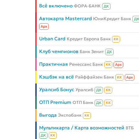
Всё включено
ФОРА-БАНК
ДК
Автокарта Mastercard
ЮниКредит Банк
Д
Aрх
Urban Card
Кредит Европа Банк
КК
Клуб чемпионов
Банк Зенит
ДК
Практичная
Ренессанс Банк
КК
Aрх
Кэшбэк на всё
Райффайзен Банк
КК
Aрх
Уралсиб Бонус
Уралсиб
ДК
КК
ОТП Premium
ОТП Банк
ДК
КК
Выгода
Экспобанк
КК
Мультикарта / Карта возможностей
ВТБ
ДК
КК