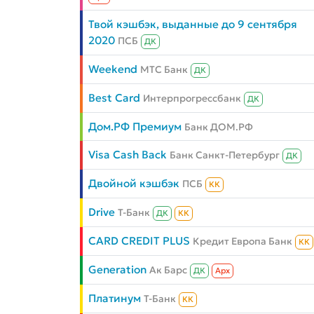
Твой кэшбэк, выданные до 9 сентября
2020
ПСБ
ДК
Weekend
МТС Банк
ДК
Best Card
Интерпрогрессбанк
ДК
Дом.РФ Премиум
Банк ДОМ.РФ
Visa Cash Back
Банк Санкт-Петербург
ДК
Двойной кэшбэк
ПСБ
КК
Drive
Т-Банк
ДК
КК
CARD CREDIT PLUS
Кредит Европа Банк
КК
Generation
Ак Барс
ДК
Aрх
Платинум
Т-Банк
КК