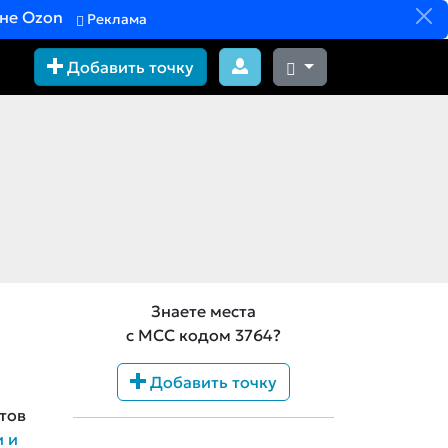
вне Ozon
Реклама
Добавить точку
Знаете места
с MCC кодом 3764?
Добавить точку
тов
и и