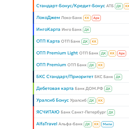
Стандарт-Бонус/Кредит-Бонус
АТБ
ДК
К
ЛокоДжем
Локо-Банк
КК
Aрх
ИнгоКарта
Инго Банк
ДК
ОТП Карта
ОТП Банк
ДК
КК
ОТП Premium Light
ОТП Банк
ДК
КК
Aрх
ОТП Premium
ОТП Банк
ДК
КК
БКС Стандарт/Приоритет
БКС Банк
ДК
Дебетовая карта
Банк ДОМ.РФ
ДК
Уралсиб Бонус
Уралсиб
ДК
КК
ЯСЧИТАЮ
Банк Санкт-Петербург
ДК
AlfaTravel
Альфа-банк
ДК
КК
Мили