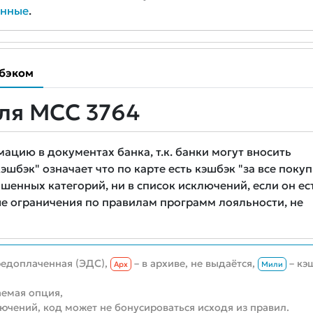
анные
.
бэком
ля MCC 3764
цию в документах банка, т.к. банки могут вносить
шбэк" означает что по карте есть кэшбэк "за все покуп
шенных категорий, ни в список исключений, если он ест
е ограничения по правилам программ лояльности, не
редоплаченная (ЭДС),
– в архиве, не выдаётся,
– кэ
Aрх
Мили
емая опция,
лючений, код может не бонусироваться исходя из правил.