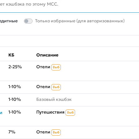
нет кэшбэка по этому MCC.
едитные
Только избранные (для авторизованных)
КБ
Описание
2-25%
Отели
Выб
1-10%
Отели
Выб
1-10%
Базовый кэшбэк
1-10%
Путешествия
и
Выб
7%
Отели
Выб