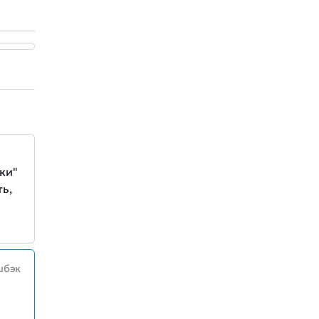
ки"
ь,
шбэк