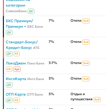
категории
Совкомбанк
ДК
7%
Отели
БКС Премиум/
Выб
Премиум +
БКС Банк
ДК
7%
Отели
Стандарт-Бонус/
Выб
Кредит-Бонус
АТБ
ДК
КК
3-7%
Отели
ЛокоДжем
Локо-Банк
Выб
КК
Aрх
5%
Отели
ИнгоКарта
Инго Банк
Выб
ДК
5%
Отдых и
ОТП Карта
ОТП Банк
путешествия
Выб
ДК
КК