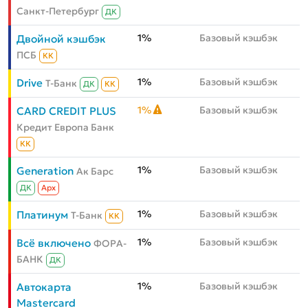
Санкт-Петербург
ДК
1%
Базовый кэшбэк
Двойной кэшбэк
ПСБ
КК
1%
Базовый кэшбэк
Drive
Т-Банк
ДК
КК
1%
Базовый кэшбэк
CARD CREDIT PLUS
Кредит Европа Банк
КК
1%
Базовый кэшбэк
Generation
Ак Барс
ДК
Aрх
1%
Базовый кэшбэк
Платинум
Т-Банк
КК
1%
Базовый кэшбэк
Всё включено
ФОРА-
БАНК
ДК
1%
Базовый кэшбэк
Автокарта
Mastercard