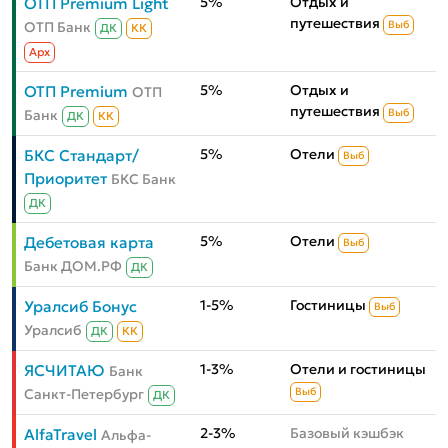
5%
Отдых и
ОТП Premium Light
путешествия
ОТП Банк
Выб
ДК
КК
Aрх
5%
Отдых и
ОТП Premium
ОТП
путешествия
Банк
Выб
ДК
КК
5%
Отели
БКС Стандарт/
Выб
Приоритет
БКС Банк
ДК
5%
Отели
Дебетовая карта
Выб
Банк ДОМ.РФ
ДК
1-5%
Гостиницы
Уралсиб Бонус
Выб
Уралсиб
ДК
КК
1-3%
Отели и гостиницы
ЯСЧИТАЮ
Банк
Санкт-Петербург
Выб
ДК
2-3%
Базовый кэшбэк
AlfaTravel
Альфа-