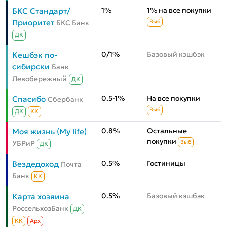
1%
1% на все покупки
БКС Стандарт/
Приоритет
БКС Банк
Выб
ДК
0/1%
Базовый кэшбэк
Кешбэк по-
сибирски
Банк
Левобережный
ДК
0.5-1%
На все покупки
Спасибо
Сбербанк
Выб
ДК
КК
0.8%
Остальные
Моя жизнь (My life)
покупки
УБРиР
Выб
ДК
0.5%
Гостиницы
Вездедоход
Почта
Банк
КК
0.5%
Базовый кэшбэк
Карта хозяина
РоссельхозБанк
ДК
КК
Aрх