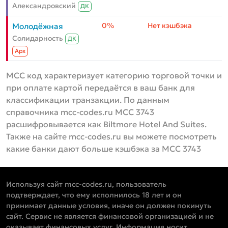
Александровский
ДК
0%
Нет кэшбэка
Молодёжная
Солидарность
ДК
Aрх
MCC код характеризует категорию торговой точки и
при оплате картой передаётся в ваш банк для
классификации транзакции. По данным
справочника mcc-codes.ru MCC 3743
расшифровывается как Biltmore Hotel And Suites.
Также на сайте mcc-codes.ru вы можете посмотреть
какие банки дают больше кэшбэка за MCC 3743
Используя сайт mcc-codes.ru, пользователь
подтверждает, что ему исполнилось 18 лет и он
принимает данные условия, иначе он должен покинуть
сайт. Сервис не является финансовой организацией и не
оказывает финансовых услуг. Информация носит