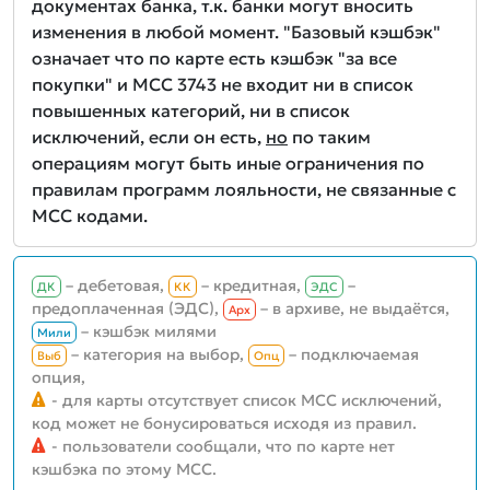
документах банка, т.к. банки могут вносить
изменения в любой момент. "Базовый кэшбэк"
означает что по карте есть кэшбэк "за все
покупки" и MCC 3743 не входит ни в список
повышенных категорий, ни в список
исключений, если он есть,
но
по таким
операциям могут быть иные ограничения по
правилам программ лояльности, не связанные с
MCC кодами.
– дебетовая,
– кредитная,
–
ДК
КК
ЭДС
предоплаченная (ЭДС),
– в архиве, не выдаётся,
Aрх
– кэшбэк милями
Мили
– категория на выбор,
– подключаемая
Выб
Опц
опция,
- для карты отсутствует список MCC исключений,
код может не бонусироваться исходя из правил.
- пользователи сообщали, что по карте нет
кэшбэка по этому MCC.