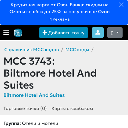
Кредитная карта от Озон Банка: скидки на
Ozon и кешбэк до 25% за покупки вне Ozon
Реклама
Добавить точку
Справочник MCC кодов
MCC коды
MCC 3743:
Biltmore Hotel And
Suites
Biltmore Hotel And Suites
Торговые точки (0)
Карты с кэшбэком
Группа:
Отели и мотели