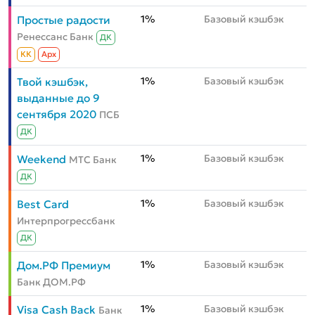
1%
Базовый кэшбэк
Простые радости
Ренессанс Банк
ДК
КК
Aрх
1%
Базовый кэшбэк
Твой кэшбэк,
выданные до 9
сентября 2020
ПСБ
ДК
1%
Базовый кэшбэк
Weekend
МТС Банк
ДК
1%
Базовый кэшбэк
Best Card
Интерпрогрессбанк
ДК
1%
Базовый кэшбэк
Дом.РФ Премиум
Банк ДОМ.РФ
1%
Базовый кэшбэк
Visa Cash Back
Банк