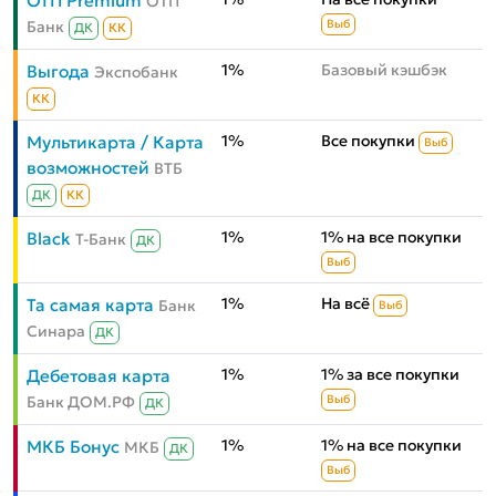
ОТП Premium
ОТП
Банк
Выб
ДК
КК
1%
Базовый кэшбэк
Выгода
Экспобанк
КК
1%
Все покупки
Мультикарта / Карта
Выб
возможностей
ВТБ
ДК
КК
1%
1% на все покупки
Black
Т-Банк
ДК
Выб
1%
На всё
Та самая карта
Банк
Выб
Синара
ДК
1%
1% за все покупки
Дебетовая карта
Банк ДОМ.РФ
Выб
ДК
1%
1% на все покупки
МКБ Бонус
МКБ
ДК
Выб