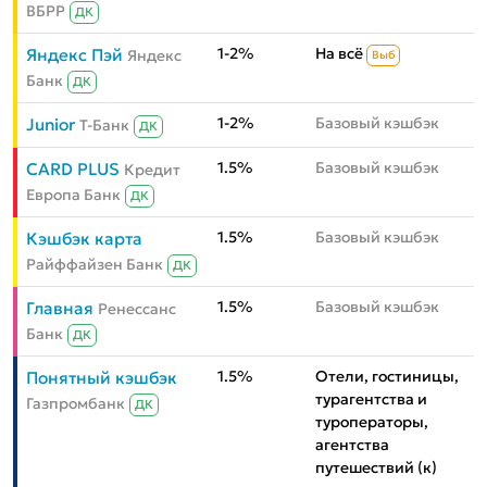
ВБРР
ДК
1-2%
На всё
Яндекс Пэй
Яндекс
Выб
Банк
ДК
1-2%
Базовый кэшбэк
Junior
Т-Банк
ДК
1.5%
Базовый кэшбэк
CARD PLUS
Кредит
Европа Банк
ДК
1.5%
Базовый кэшбэк
Кэшбэк карта
Райффайзен Банк
ДК
1.5%
Базовый кэшбэк
Главная
Ренессанс
Банк
ДК
1.5%
Отели, гостиницы,
Понятный кэшбэк
турагентства и
Газпромбанк
ДК
туроператоры,
агентства
путешествий (к)