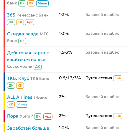
банк
ДК
КК
Мили
1-3%
Базовый кэшбэк
365
Ренессанс Банк
ДК
КК
Aрх
1-3%
Базовый кэшбэк
Скидка везде
МТС
Банк
ДК
1.5-3%
Базовый кэшбэк
Дебетовая карта с
кэшбэком на всё
Совкомбанк
ДК
0.5/1.3/3%
Путешествия
ТКБ. Клуб
ТКБ Банк
Выб
ДК
КК
2%
Базовый кэшбэк
ALL Airlines
Т-Банк
КК
Мили
2%
Путешествия
Пора
УБРиР
Выб
ДК
Aрх
1-2%
Базовый кэшбэк
Заработай больше