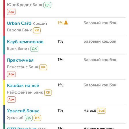
ЮниКредит Банк
ДК
Aрх
1%
Базовый кэшбэк
Urban Card
Кредит
Европа Банк
КК
1%
Базовый кэшбэк
Клуб чемпионов
Банк Зенит
ДК
1%
Базовый кэшбэк
Практичная
Ренессанс Банк
КК
Aрх
1%
Базовый кэшбэк
Кэшбэк на всё
Райффайзен Банк
КК
Aрх
1%
На всё
Уралсиб Бонус
Выб
Уралсиб
ДК
КК
1%
На все покупки