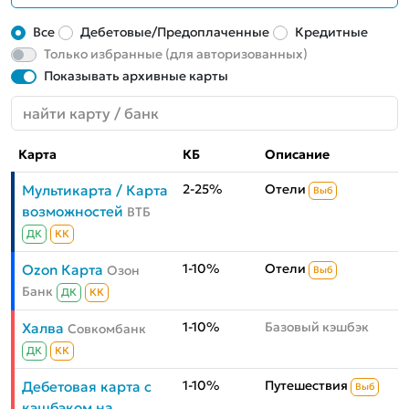
Все
Дебетовые/Предоплаченные
Кредитные
Только избранные (для авторизованных)
Показывать архивные карты
Карта
КБ
Описание
2-25%
Отели
Мультикарта / Карта
Выб
возможностей
ВТБ
ДК
КК
1-10%
Отели
Ozon Карта
Озон
Выб
Банк
ДК
КК
1-10%
Базовый кэшбэк
Халва
Совкомбанк
ДК
КК
1-10%
Путешествия
Дебетовая карта с
Выб
кэшбэком на