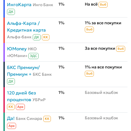
1%
На всё
ИнгоКарта
Инго Банк
Выб
ДК
1%
1% за все покупки
Альфа-Карта /
Кредитная карта
Выб
Альфа-банк
ДК
КК
1%
За все покупки
ЮMoney
НКО
Выб
«ЮМани»
ЭДС
1%
1% на все покупки
БКС Премиум/
Премиум +
БКС Банк
Выб
ДК
1%
Базовый кэшбэк
120 дней без
процентов
УБРиР
КК
Aрх
1%
Базовый кэшбэк
Да!
Банк Синара
КК
Aрх