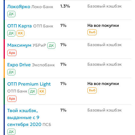
1.3%
Базовый кэшбэк
ЛокоЯрко
Локо-Банк
ДК
1%
На все покупки
ОТП Карта
ОТП Банк
Выб
ДК
КК
1%
Базовый кэшбэк
Максимум
УБРиР
ДК
Aрх
1%
Базовый кэшбэк
Expo Drive
Экспобанк
ДК
1%
На все покупки
ОТП Premium Light
ОТП Банк
Выб
ДК
КК
Aрх
1%
Базовый кэшбэк
Твой кэшбэк,
выданные с 9
сентября 2020
ПСБ
ДК