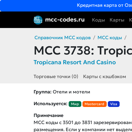
Кредитная карта от Оз
mcc-codes.ru
Коды
Карты
К
Справочник MCC кодов
MCC коды
MCC 3738:
Tropic
Tropicana Resort And Casino
Торговые точки (0)
Карты с кэшбэком
Группа:
Отели и мотели
Используется:
Мир
Mastercard
Visa
Примечание
MCC коды с 3501 до 3831 зарезервирован
размещения. Если у компании нет выде