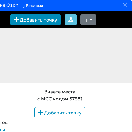
вне Ozon
Реклама
Добавить точку
Знаете места
с MCC кодом 3738?
Добавить точку
тов
и и