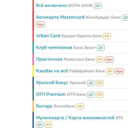
Всё включено
ФОРА-БАНК
ДК
Автокарта Mastercard
ЮниКредит Банк
Д
Aрх
Urban Card
Кредит Европа Банк
КК
Клуб чемпионов
Банк Зенит
ДК
Практичная
Ренессанс Банк
КК
Aрх
Кэшбэк на всё
Райффайзен Банк
КК
Aрх
Уралсиб Бонус
Уралсиб
ДК
КК
ОТП Premium
ОТП Банк
ДК
КК
Выгода
Экспобанк
КК
Мультикарта / Карта возможностей
ВТБ
ДК
КК