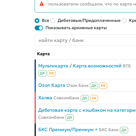
- пользователи сообщали, что по карте 
Все
Дебетовые/Предоплаченные
Кр
Показывать архивные карты
Карта
Мультикарта / Карта возможностей
ВТБ
ДК
КК
Ozon Карта
Озон Банк
ДК
КК
Халва
Совкомбанк
ДК
КК
Дебетовая карта с кэшбэком на категори
Совкомбанк
ДК
БКС Премиум/Премиум +
БКС Банк
ДК