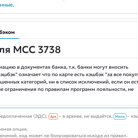
анные
.
бэком
ля MCC 3738
цию в документах банка, т.к. банки могут вносить
шбэк" означает что по карте есть кэшбэк "за все покуп
шенных категорий, ни в список исключений, если он ест
е ограничения по правилам программ лояльности, не
редоплаченная (ЭДС),
– в архиве, не выдаётся,
– кэ
Aрх
Мили
емая опция,
лючений, код может не бонусироваться исходя из правил.