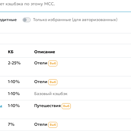
нет кэшбэка по этому MCC.
едитные
Только избранные (для авторизованных)
КБ
Описание
2-25%
Отели
Выб
1-10%
Отели
Выб
1-10%
Базовый кэшбэк
1-10%
Путешествия
и
Выб
7%
Отели
Выб