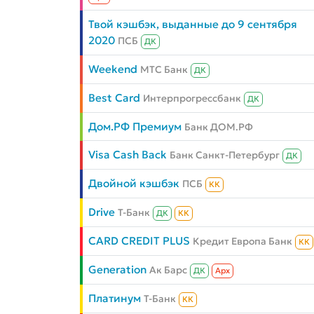
Твой кэшбэк, выданные до 9 сентября
2020
ПСБ
ДК
Weekend
МТС Банк
ДК
Best Card
Интерпрогрессбанк
ДК
Дом.РФ Премиум
Банк ДОМ.РФ
Visa Cash Back
Банк Санкт-Петербург
ДК
Двойной кэшбэк
ПСБ
КК
Drive
Т-Банк
ДК
КК
CARD CREDIT PLUS
Кредит Европа Банк
КК
Generation
Ак Барс
ДК
Aрх
Платинум
Т-Банк
КК