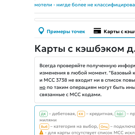
мотели - нигде более не классифициров
Примеры точек
Карты с кэш
Карты с кэшбэком д
Всегда проверяйте полученную информа
изменения в любой момент. "Базовый кэ
и MCC 3738 не входит ни в список повы
но
по таким операциям могут быть ины
связанные с MCC кодами.
– дебетовая,
– кредитная,
– п
ДК
КК
ЭДС
милями
– категория на выбор,
– подключа
Выб
Опц
- для карты отсутствует список MCC иск