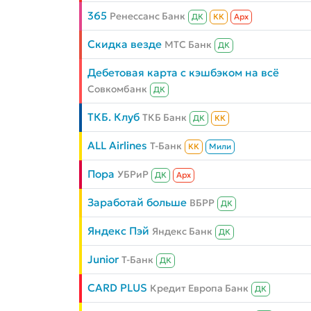
365
Ренессанс Банк
ДК
КК
Aрх
Скидка везде
МТС Банк
ДК
Дебетовая карта с кэшбэком на всё
Совкомбанк
ДК
ТКБ. Клуб
ТКБ Банк
ДК
КК
ALL Airlines
Т-Банк
КК
Мили
Пора
УБРиР
ДК
Aрх
Заработай больше
ВБРР
ДК
Яндекс Пэй
Яндекс Банк
ДК
Junior
Т-Банк
ДК
CARD PLUS
Кредит Европа Банк
ДК