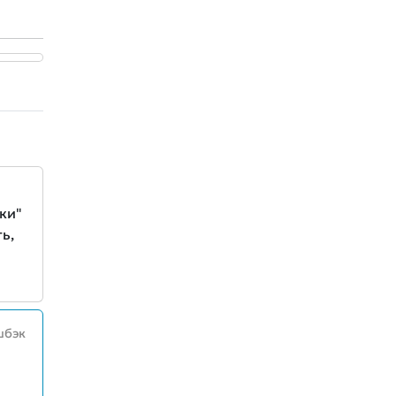
ки"
ь,
шбэк