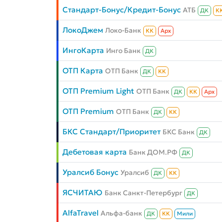
Стандарт-Бонус/Кредит-Бонус
АТБ
ДК
К
ЛокоДжем
Локо-Банк
КК
Aрх
ИнгоКарта
Инго Банк
ДК
ОТП Карта
ОТП Банк
ДК
КК
ОТП Premium Light
ОТП Банк
ДК
КК
Aрх
ОТП Premium
ОТП Банк
ДК
КК
БКС Стандарт/Приоритет
БКС Банк
ДК
Дебетовая карта
Банк ДОМ.РФ
ДК
Уралсиб Бонус
Уралсиб
ДК
КК
ЯСЧИТАЮ
Банк Санкт-Петербург
ДК
AlfaTravel
Альфа-банк
ДК
КК
Мили