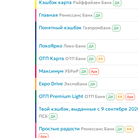
Кэшбэк карта
Райффайзен Банк
ДК
Главная
Ренессанс Банк
ДК
Понятный кэшбэк
Газпромбанк
ДК
ЛокоЯрко
Локо-Банк
ДК
ОТП Карта
ОТП Банк
ДК
КК
Максимум
УБРиР
ДК
Aрх
Expo Drive
Экспобанк
ДК
ОТП Premium Light
ОТП Банк
ДК
КК
Aрх
Твой кэшбэк, выданные с 9 сентября 202
ПСБ
ДК
Простые радости
Ренессанс Банк
ДК
КК
Aрх