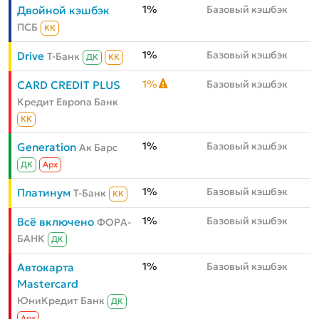
1%
Базовый кэшбэк
Двойной кэшбэк
ПСБ
КК
1%
Базовый кэшбэк
Drive
Т-Банк
ДК
КК
1%
Базовый кэшбэк
CARD CREDIT PLUS
Кредит Европа Банк
КК
1%
Базовый кэшбэк
Generation
Ак Барс
ДК
Aрх
1%
Базовый кэшбэк
Платинум
Т-Банк
КК
1%
Базовый кэшбэк
Всё включено
ФОРА-
БАНК
ДК
1%
Базовый кэшбэк
Автокарта
Mastercard
ЮниКредит Банк
ДК
Aрх