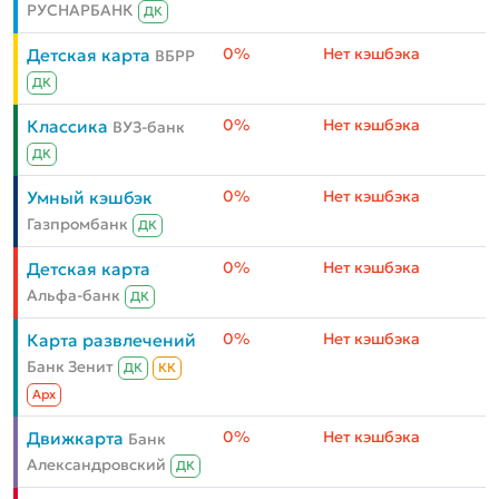
РУСНАРБАНК
ДК
0%
Нет кэшбэка
Детская карта
ВБРР
ДК
0%
Нет кэшбэка
Классика
ВУЗ-банк
ДК
0%
Нет кэшбэка
Умный кэшбэк
Газпромбанк
ДК
0%
Нет кэшбэка
Детская карта
Альфа-банк
ДК
0%
Нет кэшбэка
Карта развлечений
Банк Зенит
ДК
КК
Aрх
0%
Нет кэшбэка
Движкарта
Банк
Александровский
ДК