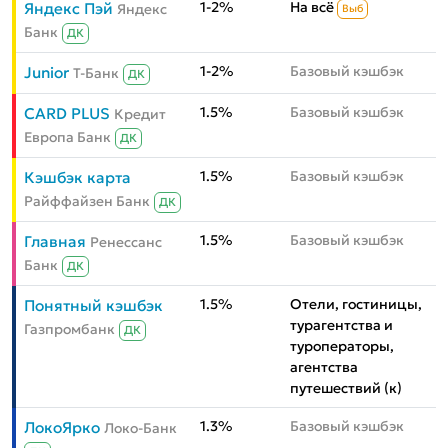
1-2%
На всё
Яндекс Пэй
Яндекс
Выб
Банк
ДК
1-2%
Базовый кэшбэк
Junior
Т-Банк
ДК
1.5%
Базовый кэшбэк
CARD PLUS
Кредит
Европа Банк
ДК
1.5%
Базовый кэшбэк
Кэшбэк карта
Райффайзен Банк
ДК
1.5%
Базовый кэшбэк
Главная
Ренессанс
Банк
ДК
1.5%
Отели, гостиницы,
Понятный кэшбэк
турагентства и
Газпромбанк
ДК
туроператоры,
агентства
путешествий (к)
1.3%
Базовый кэшбэк
ЛокоЯрко
Локо-Банк