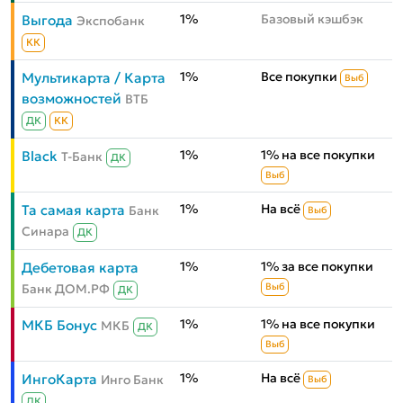
1%
Базовый кэшбэк
Выгода
Экспобанк
КК
1%
Все покупки
Мультикарта / Карта
Выб
возможностей
ВТБ
ДК
КК
1%
1% на все покупки
Black
Т-Банк
ДК
Выб
1%
На всё
Та самая карта
Банк
Выб
Синара
ДК
1%
1% за все покупки
Дебетовая карта
Банк ДОМ.РФ
Выб
ДК
1%
1% на все покупки
МКБ Бонус
МКБ
ДК
Выб
1%
На всё
ИнгоКарта
Инго Банк
Выб
ДК