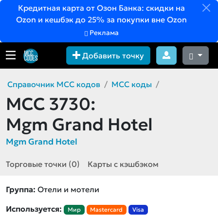
Кредитная карта от Озон Банка: скидки на
Ozon и кешбэк до 25% за покупки вне Ozon
Реклама
Добавить точку
Справочник MCC кодов
MCC коды
MCC 3730:
Mgm Grand Hotel
Mgm Grand Hotel
Торговые точки (0)
Карты с кэшбэком
Группа:
Отели и мотели
Используется:
Мир
Mastercard
Visa