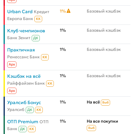
1%
Базовый кэшбэк
Urban Card
Кредит
Европа Банк
КК
1%
Базовый кэшбэк
Клуб чемпионов
Банк Зенит
ДК
1%
Базовый кэшбэк
Практичная
Ренессанс Банк
КК
Aрх
1%
Базовый кэшбэк
Кэшбэк на всё
Райффайзен Банк
КК
Aрх
1%
На всё
Уралсиб Бонус
Выб
Уралсиб
ДК
КК
1%
На все покупки
ОТП Premium
ОТП
Банк
Выб
ДК
КК