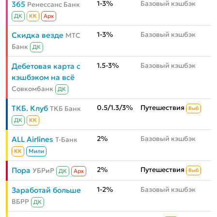
1-3%
Базовый кэшбэк
365
Ренессанс Банк
ДК
КК
Aрх
1-3%
Базовый кэшбэк
Скидка везде
МТС
Банк
ДК
1.5-3%
Базовый кэшбэк
Дебетовая карта с
кэшбэком на всё
Совкомбанк
ДК
0.5/1.3/3%
Путешествия
ТКБ. Клуб
ТКБ Банк
Выб
ДК
КК
2%
Базовый кэшбэк
ALL Airlines
Т-Банк
КК
Мили
2%
Путешествия
Пора
УБРиР
Выб
ДК
Aрх
1-2%
Базовый кэшбэк
Заработай больше
ВБРР
ДК