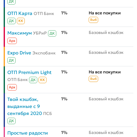
ДК
1%
На все покупки
ОТП Карта
ОТП Банк
Выб
ДК
КК
1%
Базовый кэшбэк
Максимум
УБРиР
ДК
Aрх
1%
Базовый кэшбэк
Expo Drive
Экспобанк
ДК
1%
На все покупки
ОТП Premium Light
ОТП Банк
Выб
ДК
КК
Aрх
1%
Базовый кэшбэк
Твой кэшбэк,
выданные с 9
сентября 2020
ПСБ
ДК
1%
Базовый кэшбэк
Простые радости