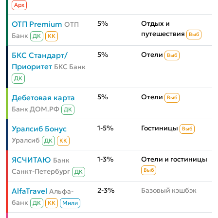
Aрх
5%
Отдых и
ОТП Premium
ОТП
путешествия
Банк
Выб
ДК
КК
5%
Отели
БКС Стандарт/
Выб
Приоритет
БКС Банк
ДК
5%
Отели
Дебетовая карта
Выб
Банк ДОМ.РФ
ДК
1-5%
Гостиницы
Уралсиб Бонус
Выб
Уралсиб
ДК
КК
1-3%
Отели и гостиницы
ЯСЧИТАЮ
Банк
Санкт-Петербург
Выб
ДК
2-3%
Базовый кэшбэк
AlfaTravel
Альфа-
банк
ДК
КК
Мили