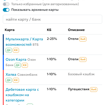
Только избранные (для авторизованных)
Показывать архивные карты
Карта
КБ
Описание
2-25%
Отели
Мультикарта / Карта
Выб
возможностей
ВТБ
ДК
КК
1-10%
Отели
Ozon Карта
Озон
Выб
Банк
ДК
КК
1-10%
Базовый кэшбэк
Халва
Совкомбанк
ДК
КК
1-10%
Путешествия
Дебетовая карта с
Выб
кэшбэком на
категории