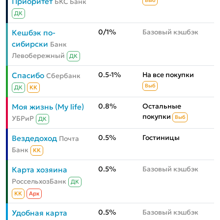
Приоритет
БКС Банк
Выб
ДК
0/1%
Базовый кэшбэк
Кешбэк по-
сибирски
Банк
Левобережный
ДК
0.5-1%
На все покупки
Спасибо
Сбербанк
Выб
ДК
КК
0.8%
Остальные
Моя жизнь (My life)
покупки
УБРиР
Выб
ДК
0.5%
Гостиницы
Вездедоход
Почта
Банк
КК
0.5%
Базовый кэшбэк
Карта хозяина
РоссельхозБанк
ДК
КК
Aрх
0.5%
Базовый кэшбэк
Удобная карта