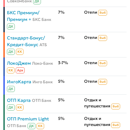
Совкомбанк
ДК
7%
Отели
БКС Премиум/
Выб
Премиум +
БКС Банк
ДК
7%
Отели
Стандарт-Бонус/
Выб
Кредит-Бонус
АТБ
ДК
КК
3-7%
Отели
ЛокоДжем
Локо-Банк
Выб
КК
Aрх
5%
Отели
ИнгоКарта
Инго Банк
Выб
ДК
5%
Отдых и
ОТП Карта
ОТП Банк
путешествия
Выб
ДК
КК
5%
Отдых и
ОТП Premium Light
путешествия
ОТП Банк
Выб
ДК
КК