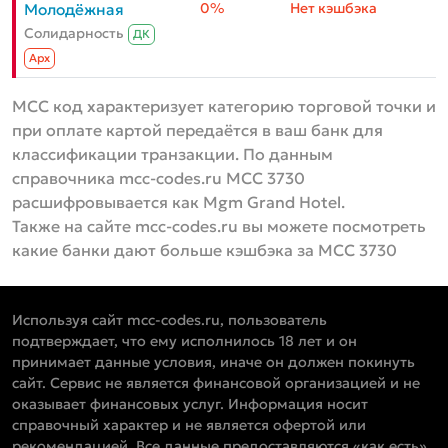
0%
Нет кэшбэка
Молодёжная
Солидарность
ДК
Aрх
MCC код характеризует категорию торговой точки и
при оплате картой передаётся в ваш банк для
классификации транзакции. По данным
справочника mcc-codes.ru MCC 3730
расшифровывается как Mgm Grand Hotel.
Также на сайте mcc-codes.ru вы можете посмотреть
какие банки дают больше кэшбэка за MCC 3730
Используя сайт mcc-codes.ru, пользователь
подтверждает, что ему исполнилось 18 лет и он
принимает данные условия, иначе он должен покинуть
сайт. Сервис не является финансовой организацией и не
оказывает финансовых услуг. Информация носит
справочный характер и не является офертой или
рекомендацией. Все данные предоставляются «как есть»