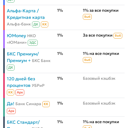
1%
1% за все покупки
Альфа-Карта /
Кредитная карта
Выб
Альфа-банк
ДК
КК
1%
За все покупки
ЮMoney
НКО
Выб
«ЮМани»
ЭДС
1%
1% на все покупки
БКС Премиум/
Премиум +
БКС Банк
Выб
ДК
1%
Базовый кэшбэк
120 дней без
процентов
УБРиР
КК
Aрх
1%
Базовый кэшбэк
Да!
Банк Синара
КК
Aрх
1%
1% на все покупки
БКС Стандарт/