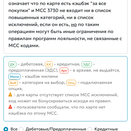
означает что по карте есть кэшбэк "за все
покупки" и MCC 3730 не входит ни в список
повышенных категорий, ни в список
исключений, если он есть,
но
по таким
операциям могут быть иные ограничения по
правилам программ лояльности, не связанные с
MCC кодами.
– дебетовая,
– кредитная,
–
ДК
КК
ЭДС
предоплаченная (ЭДС),
– в архиве, не выдаётся,
Aрх
– кэшбэк милями
Мили
– категория на выбор,
– подключаемая
Выб
Опц
опция,
- для карты отсутствует список MCC исключений,
код может не бонусироваться исходя из правил.
- пользователи сообщали, что по карте нет
кэшбэка по этому MCC.
Все
Дебетовые/Предоплаченные
Кредитные