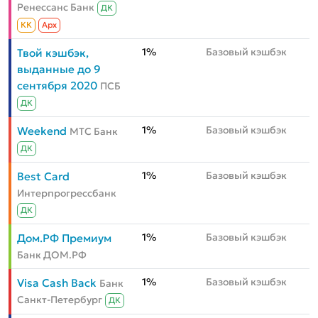
Ренессанс Банк
ДК
КК
Aрх
1%
Базовый кэшбэк
Твой кэшбэк,
выданные до 9
сентября 2020
ПСБ
ДК
1%
Базовый кэшбэк
Weekend
МТС Банк
ДК
1%
Базовый кэшбэк
Best Card
Интерпрогрессбанк
ДК
1%
Базовый кэшбэк
Дом.РФ Премиум
Банк ДОМ.РФ
1%
Базовый кэшбэк
Visa Cash Back
Банк
Санкт-Петербург
ДК