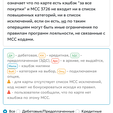
означает что по карте есть кэшбэк "за все
покупки" и MCC 3726 не входит ни в список
повышенных категорий, ни в список
исключений, если он есть,
но
по таким
операциям могут быть иные ограничения по
правилам программ лояльности, не связанные с
MCC кодами.
– дебетовая,
– кредитная,
–
ДК
КК
ЭДС
предоплаченная (ЭДС),
– в архиве, не выдаётся,
Aрх
– кэшбэк милями
Мили
– категория на выбор,
– подключаемая
Выб
Опц
опция,
- для карты отсутствует список MCC исключений,
код может не бонусироваться исходя из правил.
- пользователи сообщали, что по карте нет
кэшбэка по этому MCC.
Все
Дебетовые/Предоплаченные
Кредитные