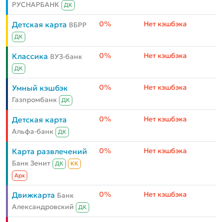
РУСНАРБАНК
ДК
0%
Нет кэшбэка
Детская карта
ВБРР
ДК
0%
Нет кэшбэка
Классика
ВУЗ-банк
ДК
0%
Нет кэшбэка
Умный кэшбэк
Газпромбанк
ДК
0%
Нет кэшбэка
Детская карта
Альфа-банк
ДК
0%
Нет кэшбэка
Карта развлечений
Банк Зенит
ДК
КК
Aрх
0%
Нет кэшбэка
Движкарта
Банк
Александровский
ДК