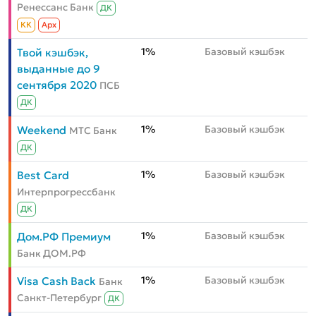
Ренессанс Банк
ДК
КК
Aрх
1%
Базовый кэшбэк
Твой кэшбэк,
выданные до 9
сентября 2020
ПСБ
ДК
1%
Базовый кэшбэк
Weekend
МТС Банк
ДК
1%
Базовый кэшбэк
Best Card
Интерпрогрессбанк
ДК
1%
Базовый кэшбэк
Дом.РФ Премиум
Банк ДОМ.РФ
1%
Базовый кэшбэк
Visa Cash Back
Банк
Санкт-Петербург
ДК