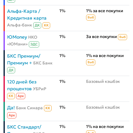
1%
1% за все покупки
Альфа-Карта /
Кредитная карта
Выб
Альфа-банк
ДК
КК
1%
За все покупки
ЮMoney
НКО
Выб
«ЮМани»
ЭДС
1%
1% на все покупки
БКС Премиум/
Премиум +
БКС Банк
Выб
ДК
1%
Базовый кэшбэк
120 дней без
процентов
УБРиР
КК
Aрх
1%
Базовый кэшбэк
Да!
Банк Синара
КК
Aрх
1%
1% на все покупки
БКС Стандарт/