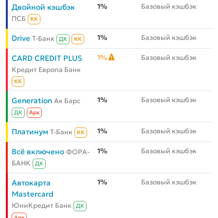
1%
Базовый кэшбэк
Двойной кэшбэк
ПСБ
КК
1%
Базовый кэшбэк
Drive
Т-Банк
ДК
КК
1%
Базовый кэшбэк
CARD CREDIT PLUS
Кредит Европа Банк
КК
1%
Базовый кэшбэк
Generation
Ак Барс
ДК
Aрх
1%
Базовый кэшбэк
Платинум
Т-Банк
КК
1%
Базовый кэшбэк
Всё включено
ФОРА-
БАНК
ДК
1%
Базовый кэшбэк
Автокарта
Mastercard
ЮниКредит Банк
ДК
Aрх