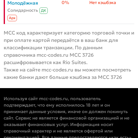
0%
Нет кэшбэка
Молодёжная
Солидарность
ДК
Aрх
MCC код характеризует категорию торговой точки и
при оплате картой передаётся в ваш банк для
классификации транзакции. По данным
справочника mcc-codes.ru MCC 3726
расшифровывается как Rio Suites.
Также на сайте mcc-codes.ru вы можете посмотреть
какие банки дают больше кэшбэка за MCC 3726
Используя сайт mcc-codes.ru, пользователь
подтверждает, что ему исполнилось 18 лет и он
принимает данные условия, иначе он должен покинуть
сайт. Сервис не является финансовой организацией и не
оказывает финансовых услуг. Информация носит
справочный характер и не является офертой или
рекомендацией. Все данные предоставляются «как есть»