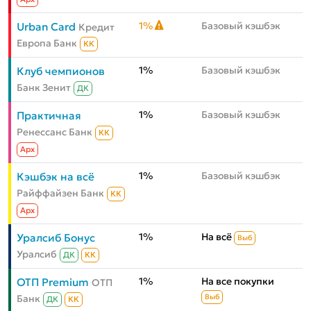
1%
Базовый кэшбэк
Urban Card
Кредит
Европа Банк
КК
1%
Базовый кэшбэк
Клуб чемпионов
Банк Зенит
ДК
1%
Базовый кэшбэк
Практичная
Ренессанс Банк
КК
Aрх
1%
Базовый кэшбэк
Кэшбэк на всё
Райффайзен Банк
КК
Aрх
1%
На всё
Уралсиб Бонус
Выб
Уралсиб
ДК
КК
1%
На все покупки
ОТП Premium
ОТП
Банк
Выб
ДК
КК