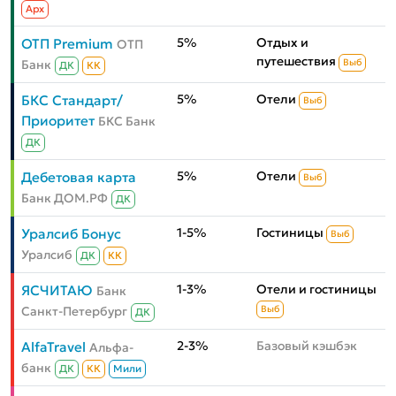
Aрх
5%
Отдых и
ОТП Premium
ОТП
путешествия
Банк
Выб
ДК
КК
5%
Отели
БКС Стандарт/
Выб
Приоритет
БКС Банк
ДК
5%
Отели
Дебетовая карта
Выб
Банк ДОМ.РФ
ДК
1-5%
Гостиницы
Уралсиб Бонус
Выб
Уралсиб
ДК
КК
1-3%
Отели и гостиницы
ЯСЧИТАЮ
Банк
Санкт-Петербург
Выб
ДК
2-3%
Базовый кэшбэк
AlfaTravel
Альфа-
банк
ДК
КК
Мили