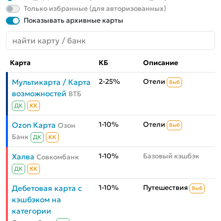
Только избранные (для авторизованных)
Показывать архивные карты
Карта
КБ
Описание
2-25%
Отели
Мультикарта / Карта
Выб
возможностей
ВТБ
ДК
КК
1-10%
Отели
Ozon Карта
Озон
Выб
Банк
ДК
КК
1-10%
Базовый кэшбэк
Халва
Совкомбанк
ДК
КК
1-10%
Путешествия
Дебетовая карта с
Выб
кэшбэком на
категории