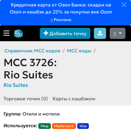
Кредитная карта от Озон Банка: скидки на
Ozon и кешбэк до 25% за покупки вне Ozon
Реклама
Добавить точку
Справочник MCC кодов
MCC коды
MCC 3726:
Rio Suites
Rio Suites
Торговые точки (0)
Карты с кэшбэком
Группа:
Отели и мотели
Используется:
Мир
Mastercard
Visa