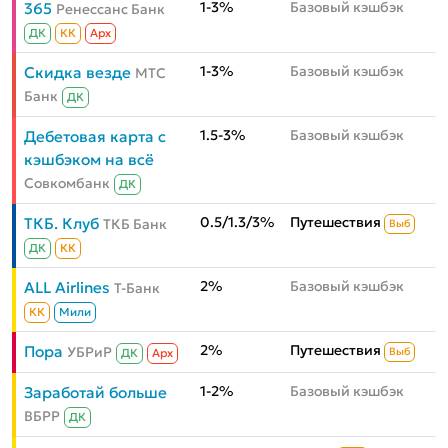
1-3%
Базовый кэшбэк
365
Ренессанс Банк
ДК
КК
Aрх
1-3%
Базовый кэшбэк
Скидка везде
МТС
Банк
ДК
1.5-3%
Базовый кэшбэк
Дебетовая карта с
кэшбэком на всё
Совкомбанк
ДК
0.5/1.3/3%
Путешествия
ТКБ. Клуб
ТКБ Банк
Выб
ДК
КК
2%
Базовый кэшбэк
ALL Airlines
Т-Банк
КК
Мили
2%
Путешествия
Пора
УБРиР
Выб
ДК
Aрх
1-2%
Базовый кэшбэк
Заработай больше
ВБРР
ДК