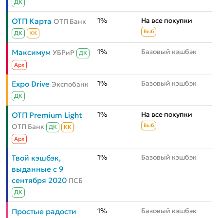
ДК
1%
На все покупки
ОТП Карта
ОТП Банк
Выб
ДК
КК
1%
Базовый кэшбэк
Максимум
УБРиР
ДК
Aрх
1%
Базовый кэшбэк
Expo Drive
Экспобанк
ДК
1%
На все покупки
ОТП Premium Light
ОТП Банк
Выб
ДК
КК
Aрх
1%
Базовый кэшбэк
Твой кэшбэк,
выданные с 9
сентября 2020
ПСБ
ДК
1%
Базовый кэшбэк
Простые радости