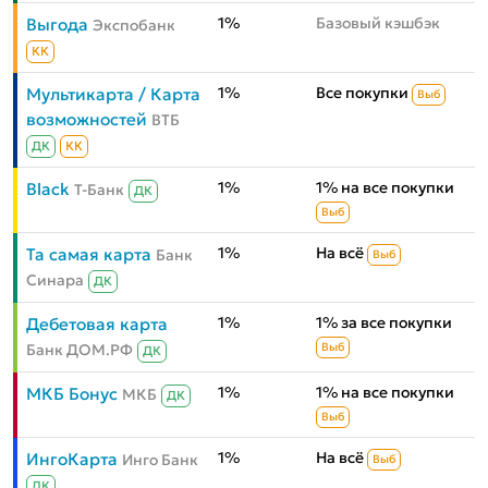
1%
Базовый кэшбэк
Выгода
Экспобанк
КК
1%
Все покупки
Мультикарта / Карта
Выб
возможностей
ВТБ
ДК
КК
1%
1% на все покупки
Black
Т-Банк
ДК
Выб
1%
На всё
Та самая карта
Банк
Выб
Синара
ДК
1%
1% за все покупки
Дебетовая карта
Банк ДОМ.РФ
Выб
ДК
1%
1% на все покупки
МКБ Бонус
МКБ
ДК
Выб
1%
На всё
ИнгоКарта
Инго Банк
Выб
ДК