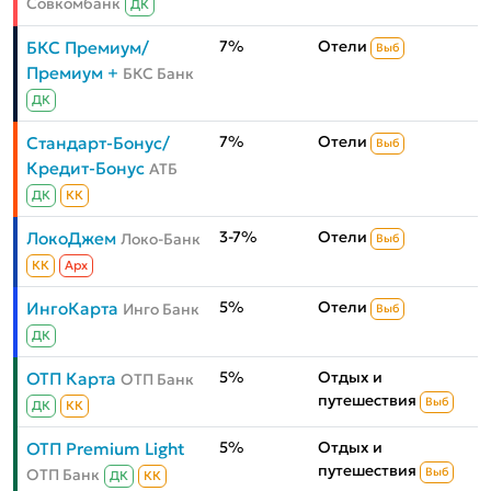
Совкомбанк
ДК
7%
Отели
БКС Премиум/
Выб
Премиум +
БКС Банк
ДК
7%
Отели
Стандарт-Бонус/
Выб
Кредит-Бонус
АТБ
ДК
КК
3-7%
Отели
ЛокоДжем
Локо-Банк
Выб
КК
Aрх
5%
Отели
ИнгоКарта
Инго Банк
Выб
ДК
5%
Отдых и
ОТП Карта
ОТП Банк
путешествия
Выб
ДК
КК
5%
Отдых и
ОТП Premium Light
путешествия
ОТП Банк
Выб
ДК
КК