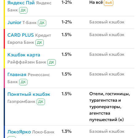
1-2%
На всё
Яндекс Пэй
Яндекс
Выб
Банк
ДК
1-2%
Базовый кэшбэк
Junior
Т-Банк
ДК
1.5%
Базовый кэшбэк
CARD PLUS
Кредит
Европа Банк
ДК
1.5%
Базовый кэшбэк
Кэшбэк карта
Райффайзен Банк
ДК
1.5%
Базовый кэшбэк
Главная
Ренессанс
Банк
ДК
1.5%
Отели, гостиницы,
Понятный кэшбэк
турагентства и
Газпромбанк
ДК
туроператоры,
агентства
путешествий (к)
1.3%
Базовый кэшбэк
ЛокоЯрко
Локо-Банк