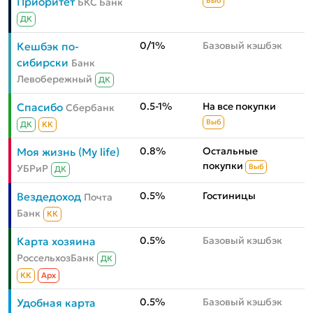
Приоритет
БКС Банк
Выб
ДК
0/1%
Базовый кэшбэк
Кешбэк по-
сибирски
Банк
Левобережный
ДК
0.5-1%
На все покупки
Спасибо
Сбербанк
Выб
ДК
КК
0.8%
Остальные
Моя жизнь (My life)
покупки
УБРиР
Выб
ДК
0.5%
Гостиницы
Вездедоход
Почта
Банк
КК
0.5%
Базовый кэшбэк
Карта хозяина
РоссельхозБанк
ДК
КК
Aрх
0.5%
Базовый кэшбэк
Удобная карта