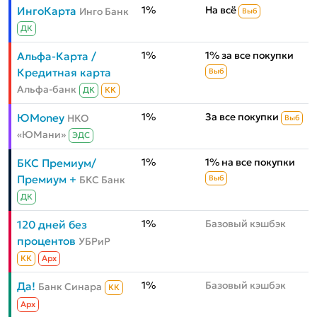
1%
На всё
ИнгоКарта
Инго Банк
Выб
ДК
1%
1% за все покупки
Альфа-Карта /
Кредитная карта
Выб
Альфа-банк
ДК
КК
1%
За все покупки
ЮMoney
НКО
Выб
«ЮМани»
ЭДС
1%
1% на все покупки
БКС Премиум/
Премиум +
БКС Банк
Выб
ДК
1%
Базовый кэшбэк
120 дней без
процентов
УБРиР
КК
Aрх
1%
Базовый кэшбэк
Да!
Банк Синара
КК
Aрх