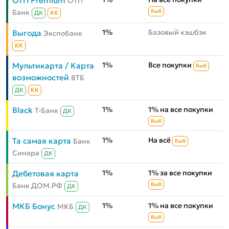
ОТП Premium
ОТП
Банк
Выб
ДК
КК
1%
Базовый кэшбэк
Выгода
Экспобанк
КК
1%
Все покупки
Мультикарта / Карта
Выб
возможностей
ВТБ
ДК
КК
1%
1% на все покупки
Black
Т-Банк
ДК
Выб
1%
На всё
Та самая карта
Банк
Выб
Синара
ДК
1%
1% за все покупки
Дебетовая карта
Банк ДОМ.РФ
Выб
ДК
1%
1% на все покупки
МКБ Бонус
МКБ
ДК
Выб