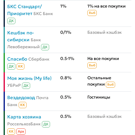
1%
1% на все покупки
БКС Стандарт/
Приоритет
БКС Банк
Выб
ДК
0/1%
Базовый кэшбэк
Кешбэк по-
сибирски
Банк
Левобережный
ДК
0.5-1%
На все покупки
Спасибо
Сбербанк
Выб
ДК
КК
0.8%
Остальные
Моя жизнь (My life)
покупки
УБРиР
Выб
ДК
0.5%
Гостиницы
Вездедоход
Почта
Банк
КК
0.5%
Базовый кэшбэк
Карта хозяина
РоссельхозБанк
ДК
КК
Aрх