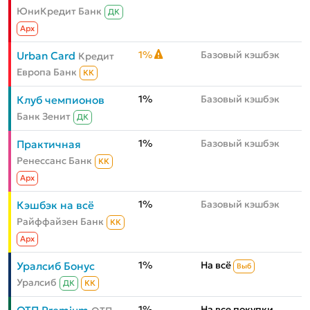
ЮниКредит Банк
ДК
Aрх
1%
Базовый кэшбэк
Urban Card
Кредит
Европа Банк
КК
1%
Базовый кэшбэк
Клуб чемпионов
Банк Зенит
ДК
1%
Базовый кэшбэк
Практичная
Ренессанс Банк
КК
Aрх
1%
Базовый кэшбэк
Кэшбэк на всё
Райффайзен Банк
КК
Aрх
1%
На всё
Уралсиб Бонус
Выб
Уралсиб
ДК
КК
1%
На все покупки