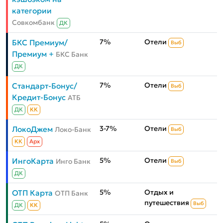
категории
Совкомбанк
ДК
7%
Отели
БКС Премиум/
Выб
Премиум +
БКС Банк
ДК
7%
Отели
Стандарт-Бонус/
Выб
Кредит-Бонус
АТБ
ДК
КК
3-7%
Отели
ЛокоДжем
Локо-Банк
Выб
КК
Aрх
5%
Отели
ИнгоКарта
Инго Банк
Выб
ДК
5%
Отдых и
ОТП Карта
ОТП Банк
путешествия
Выб
ДК
КК