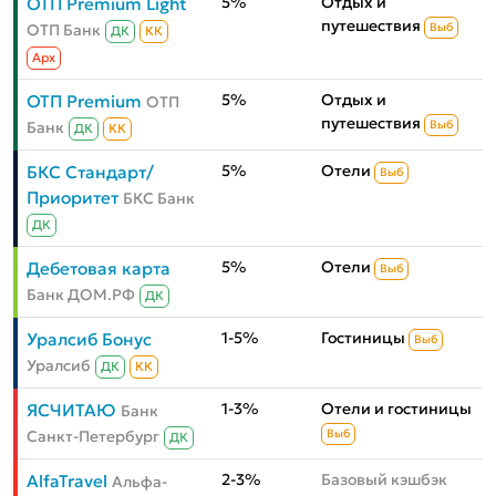
5%
Отдых и
ОТП Premium Light
путешествия
ОТП Банк
Выб
ДК
КК
Aрх
5%
Отдых и
ОТП Premium
ОТП
путешествия
Банк
Выб
ДК
КК
5%
Отели
БКС Стандарт/
Выб
Приоритет
БКС Банк
ДК
5%
Отели
Дебетовая карта
Выб
Банк ДОМ.РФ
ДК
1-5%
Гостиницы
Уралсиб Бонус
Выб
Уралсиб
ДК
КК
1-3%
Отели и гостиницы
ЯСЧИТАЮ
Банк
Санкт-Петербург
Выб
ДК
2-3%
Базовый кэшбэк
AlfaTravel
Альфа-