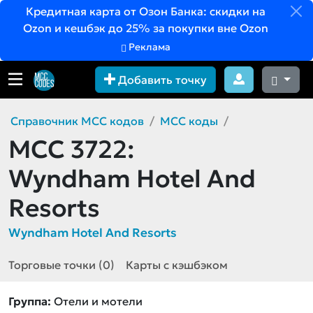
Кредитная карта от Озон Банка: скидки на
Ozon и кешбэк до 25% за покупки вне Ozon
Реклама
Добавить точку
Справочник MCC кодов
MCC коды
MCC 3722:
Wyndham Hotel And
Resorts
Wyndham Hotel And Resorts
Торговые точки (0)
Карты с кэшбэком
Группа:
Отели и мотели