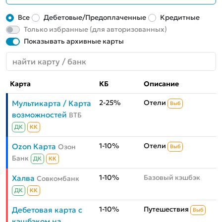
Все
Дебетовые/Предоплаченные
Кредитные
Только избранные (для авторизованных)
Показывать архивные карты
Карта
КБ
Описание
2-25%
Отели
Мультикарта / Карта
Выб
возможностей
ВТБ
ДК
КК
1-10%
Отели
Ozon Карта
Озон
Выб
Банк
ДК
КК
1-10%
Базовый кэшбэк
Халва
Совкомбанк
ДК
КК
1-10%
Путешествия
Дебетовая карта с
Выб
кэшбэком на