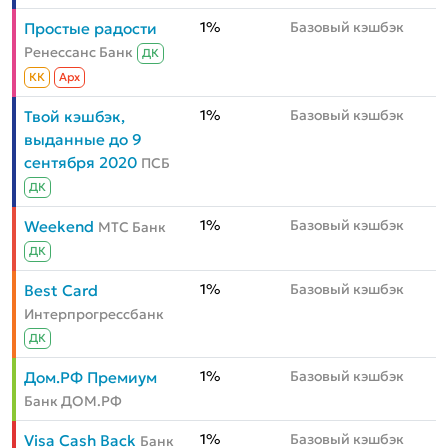
1%
Базовый кэшбэк
Простые радости
Ренессанс Банк
ДК
КК
Aрх
1%
Базовый кэшбэк
Твой кэшбэк,
выданные до 9
сентября 2020
ПСБ
ДК
1%
Базовый кэшбэк
Weekend
МТС Банк
ДК
1%
Базовый кэшбэк
Best Card
Интерпрогрессбанк
ДК
1%
Базовый кэшбэк
Дом.РФ Премиум
Банк ДОМ.РФ
1%
Базовый кэшбэк
Visa Cash Back
Банк