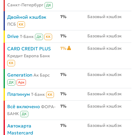
Санкт-Петербург
ДК
1%
Базовый кэшбэк
Двойной кэшбэк
ПСБ
КК
1%
Базовый кэшбэк
Drive
Т-Банк
ДК
КК
1%
Базовый кэшбэк
CARD CREDIT PLUS
Кредит Европа Банк
КК
1%
Базовый кэшбэк
Generation
Ак Барс
ДК
Aрх
1%
Базовый кэшбэк
Платинум
Т-Банк
КК
1%
Базовый кэшбэк
Всё включено
ФОРА-
БАНК
ДК
1%
Базовый кэшбэк
Автокарта
Mastercard