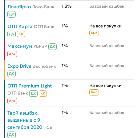
1.3%
Базовый кэшбэк
ЛокоЯрко
Локо-Банк
ДК
1%
На все покупки
ОТП Карта
ОТП Банк
Выб
ДК
КК
1%
Базовый кэшбэк
Максимум
УБРиР
ДК
Aрх
1%
Базовый кэшбэк
Expo Drive
Экспобанк
ДК
1%
На все покупки
ОТП Premium Light
ОТП Банк
Выб
ДК
КК
Aрх
1%
Базовый кэшбэк
Твой кэшбэк,
выданные с 9
сентября 2020
ПСБ
ДК