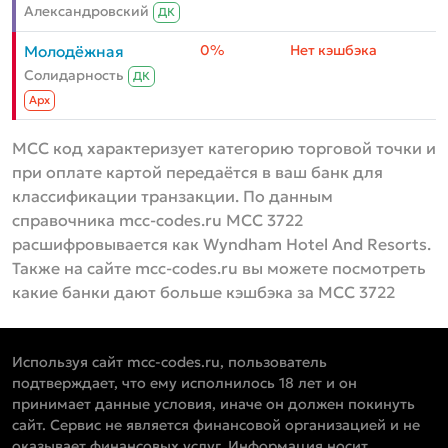
Александровский
ДК
0%
Нет кэшбэка
Молодёжная
Солидарность
ДК
Aрх
MCC код характеризует категорию торговой точки и
при оплате картой передаётся в ваш банк для
классификации транзакции. По данным
справочника mcc-codes.ru MCC 3722
расшифровывается как Wyndham Hotel And Resorts.
Также на сайте mcc-codes.ru вы можете посмотреть
какие банки дают больше кэшбэка за MCC 3722
Используя сайт mcc-codes.ru, пользователь
подтверждает, что ему исполнилось 18 лет и он
принимает данные условия, иначе он должен покинуть
сайт. Сервис не является финансовой организацией и не
оказывает финансовых услуг. Информация носит