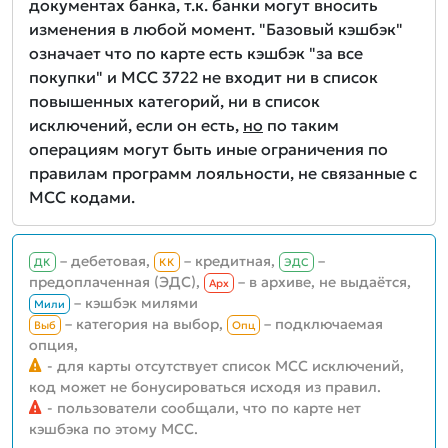
документах банка, т.к. банки могут вносить
изменения в любой момент. "Базовый кэшбэк"
означает что по карте есть кэшбэк "за все
покупки" и MCC 3722 не входит ни в список
повышенных категорий, ни в список
исключений, если он есть,
но
по таким
операциям могут быть иные ограничения по
правилам программ лояльности, не связанные с
MCC кодами.
– дебетовая,
– кредитная,
–
ДК
КК
ЭДС
предоплаченная (ЭДС),
– в архиве, не выдаётся,
Aрх
– кэшбэк милями
Мили
– категория на выбор,
– подключаемая
Выб
Опц
опция,
- для карты отсутствует список MCC исключений,
код может не бонусироваться исходя из правил.
- пользователи сообщали, что по карте нет
кэшбэка по этому MCC.