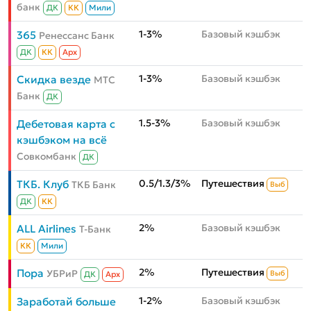
банк
ДК
КК
Мили
1-3%
Базовый кэшбэк
365
Ренессанс Банк
ДК
КК
Aрх
1-3%
Базовый кэшбэк
Скидка везде
МТС
Банк
ДК
1.5-3%
Базовый кэшбэк
Дебетовая карта с
кэшбэком на всё
Совкомбанк
ДК
0.5/1.3/3%
Путешествия
ТКБ. Клуб
ТКБ Банк
Выб
ДК
КК
2%
Базовый кэшбэк
ALL Airlines
Т-Банк
КК
Мили
2%
Путешествия
Пора
УБРиР
Выб
ДК
Aрх
1-2%
Базовый кэшбэк
Заработай больше