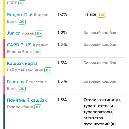
ВБРР
ДК
1-2%
На всё
Яндекс Пэй
Яндекс
Выб
Банк
ДК
1-2%
Базовый кэшбэк
Junior
Т-Банк
ДК
1.5%
Базовый кэшбэк
CARD PLUS
Кредит
Европа Банк
ДК
1.5%
Базовый кэшбэк
Кэшбэк карта
Райффайзен Банк
ДК
1.5%
Базовый кэшбэк
Главная
Ренессанс
Банк
ДК
1.5%
Отели, гостиницы,
Понятный кэшбэк
турагентства и
Газпромбанк
ДК
туроператоры,
агентства
путешествий (к)