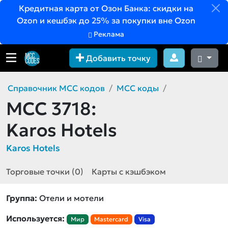
Кредитная карта от Озон Банка: скидки на
Ozon и кешбэк до 25% за покупки вне Ozon
Реклама
Добавить точку
Справочник MCC кодов
MCC коды
MCC 3718:
Karos Hotels
Karos Hotels
Торговые точки (0)
Карты с кэшбэком
Группа:
Отели и мотели
Используется:
Мир
Mastercard
Visa