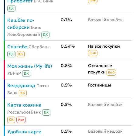
Приоритет
БКС Банк
Выб
ДК
0/1%
Базовый кэшбэк
Кешбэк по-
сибирски
Банк
Левобережный
ДК
0.5-1%
На все покупки
Спасибо
Сбербанк
Выб
ДК
КК
0.8%
Остальные
Моя жизнь (My life)
покупки
УБРиР
Выб
ДК
0.5%
Гостиницы
Вездедоход
Почта
Банк
КК
0.5%
Базовый кэшбэк
Карта хозяина
РоссельхозБанк
ДК
КК
Aрх
0.5%
Базовый кэшбэк
Удобная карта