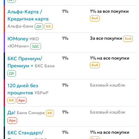
1%
1% за все покупки
Альфа-Карта /
Кредитная карта
Выб
Альфа-банк
ДК
КК
1%
За все покупки
ЮMoney
НКО
Выб
«ЮМани»
ЭДС
1%
1% на все покупки
БКС Премиум/
Премиум +
БКС Банк
Выб
ДК
1%
Базовый кэшбэк
120 дней без
процентов
УБРиР
КК
Aрх
1%
Базовый кэшбэк
Да!
Банк Синара
КК
Aрх
1%
1% на все покупки
БКС Стандарт/