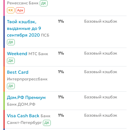
Ренессанс Банк
ДК
КК
Aрх
1%
Базовый кэшбэк
Твой кэшбэк,
выданные до 9
сентября 2020
ПСБ
ДК
1%
Базовый кэшбэк
Weekend
МТС Банк
ДК
1%
Базовый кэшбэк
Best Card
Интерпрогрессбанк
ДК
1%
Базовый кэшбэк
Дом.РФ Премиум
Банк ДОМ.РФ
1%
Базовый кэшбэк
Visa Cash Back
Банк
Санкт-Петербург
ДК