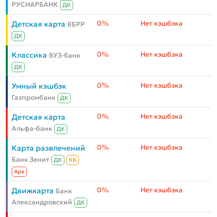
РУСНАРБАНК
ДК
0%
Нет кэшбэка
Детская карта
ВБРР
ДК
0%
Нет кэшбэка
Классика
ВУЗ-банк
ДК
0%
Нет кэшбэка
Умный кэшбэк
Газпромбанк
ДК
0%
Нет кэшбэка
Детская карта
Альфа-банк
ДК
0%
Нет кэшбэка
Карта развлечений
Банк Зенит
ДК
КК
Aрх
0%
Нет кэшбэка
Движкарта
Банк
Александровский
ДК