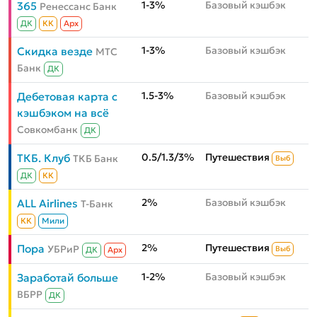
1-3%
Базовый кэшбэк
365
Ренессанс Банк
ДК
КК
Aрх
1-3%
Базовый кэшбэк
Скидка везде
МТС
Банк
ДК
1.5-3%
Базовый кэшбэк
Дебетовая карта с
кэшбэком на всё
Совкомбанк
ДК
0.5/1.3/3%
Путешествия
ТКБ. Клуб
ТКБ Банк
Выб
ДК
КК
2%
Базовый кэшбэк
ALL Airlines
Т-Банк
КК
Мили
2%
Путешествия
Пора
УБРиР
Выб
ДК
Aрх
1-2%
Базовый кэшбэк
Заработай больше
ВБРР
ДК