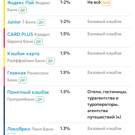
1-2%
На всё
Яндекс Пэй
Яндекс
Выб
Банк
ДК
1-2%
Базовый кэшбэк
Junior
Т-Банк
ДК
1.5%
Базовый кэшбэк
CARD PLUS
Кредит
Европа Банк
ДК
1.5%
Базовый кэшбэк
Кэшбэк карта
Райффайзен Банк
ДК
1.5%
Базовый кэшбэк
Главная
Ренессанс
Банк
ДК
1.5%
Отели, гостиницы,
Понятный кэшбэк
турагентства и
Газпромбанк
ДК
туроператоры,
агентства
путешествий (к)
1.3%
Базовый кэшбэк
ЛокоЯрко
Локо-Банк