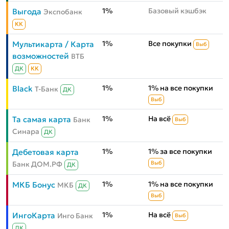
1%
Базовый кэшбэк
Выгода
Экспобанк
КК
1%
Все покупки
Мультикарта / Карта
Выб
возможностей
ВТБ
ДК
КК
1%
1% на все покупки
Black
Т-Банк
ДК
Выб
1%
На всё
Та самая карта
Банк
Выб
Синара
ДК
1%
1% за все покупки
Дебетовая карта
Банк ДОМ.РФ
Выб
ДК
1%
1% на все покупки
МКБ Бонус
МКБ
ДК
Выб
1%
На всё
ИнгоКарта
Инго Банк
Выб
ДК