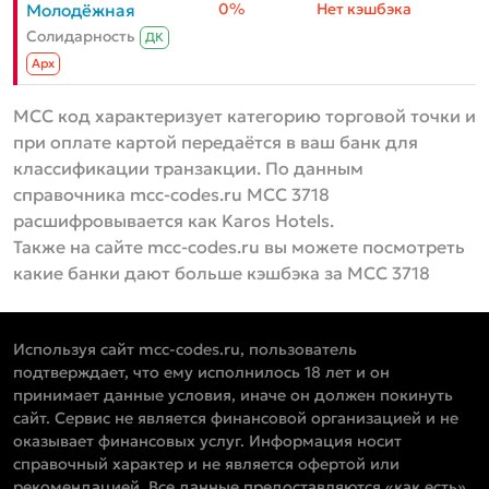
0%
Нет кэшбэка
Молодёжная
Солидарность
ДК
Aрх
MCC код характеризует категорию торговой точки и
при оплате картой передаётся в ваш банк для
классификации транзакции. По данным
справочника mcc-codes.ru MCC 3718
расшифровывается как Karos Hotels.
Также на сайте mcc-codes.ru вы можете посмотреть
какие банки дают больше кэшбэка за MCC 3718
Используя сайт mcc-codes.ru, пользователь
подтверждает, что ему исполнилось 18 лет и он
принимает данные условия, иначе он должен покинуть
сайт. Сервис не является финансовой организацией и не
оказывает финансовых услуг. Информация носит
справочный характер и не является офертой или
рекомендацией. Все данные предоставляются «как есть»