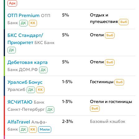
Aрх
5%
Отдых и
ОТП Premium
ОТП
путешествия
Банк
Выб
ДК
КК
5%
Отели
БКС Стандарт/
Выб
Приоритет
БКС Банк
ДК
5%
Отели
Дебетовая карта
Выб
Банк ДОМ.РФ
ДК
1-5%
Гостиницы
Уралсиб Бонус
Выб
Уралсиб
ДК
КК
1-3%
Отели и гостиницы
ЯСЧИТАЮ
Банк
Санкт-Петербург
Выб
ДК
2-3%
Базовый кэшбэк
AlfaTravel
Альфа-
банк
ДК
КК
Мили