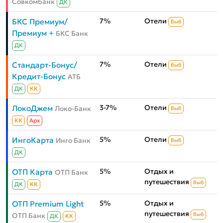
Совкомбанк
ДК
7%
Отели
БКС Премиум/
Выб
Премиум +
БКС Банк
ДК
7%
Отели
Стандарт-Бонус/
Выб
Кредит-Бонус
АТБ
ДК
КК
3-7%
Отели
ЛокоДжем
Локо-Банк
Выб
КК
Aрх
5%
Отели
ИнгоКарта
Инго Банк
Выб
ДК
5%
Отдых и
ОТП Карта
ОТП Банк
путешествия
Выб
ДК
КК
5%
Отдых и
ОТП Premium Light
путешествия
ОТП Банк
Выб
ДК
КК