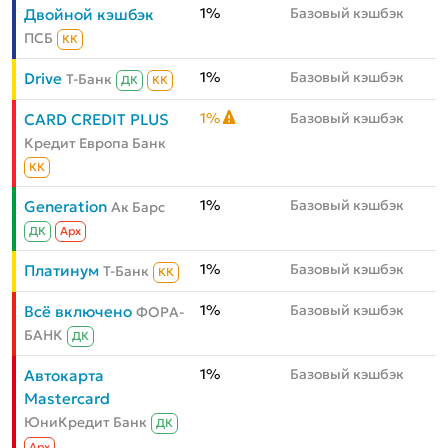
1%
Базовый кэшбэк
Двойной кэшбэк
ПСБ
КК
1%
Базовый кэшбэк
Drive
Т-Банк
ДК
КК
1%
Базовый кэшбэк
CARD CREDIT PLUS
Кредит Европа Банк
КК
1%
Базовый кэшбэк
Generation
Ак Барс
ДК
Aрх
1%
Базовый кэшбэк
Платинум
Т-Банк
КК
1%
Базовый кэшбэк
Всё включено
ФОРА-
БАНК
ДК
1%
Базовый кэшбэк
Автокарта
Mastercard
ЮниКредит Банк
ДК
Aрх