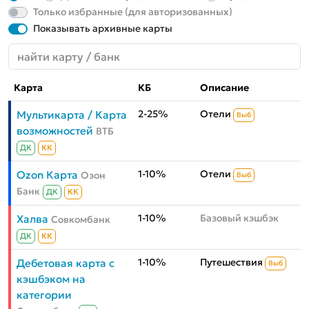
Только избранные (для авторизованных)
Показывать архивные карты
Карта
КБ
Описание
2-25%
Отели
Мультикарта / Карта
Выб
возможностей
ВТБ
ДК
КК
1-10%
Отели
Ozon Карта
Озон
Выб
Банк
ДК
КК
1-10%
Базовый кэшбэк
Халва
Совкомбанк
ДК
КК
1-10%
Путешествия
Дебетовая карта с
Выб
кэшбэком на
категории