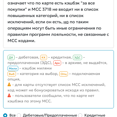
означает что по карте есть кэшбэк "за все
покупки" и MCC 3718 не входит ни в список
повышенных категорий, ни в список
исключений, если он есть,
но
по таким
операциям могут быть иные ограничения по
правилам программ лояльности, не связанные с
MCC кодами.
– дебетовая,
– кредитная,
–
ДК
КК
ЭДС
предоплаченная (ЭДС),
– в архиве, не выдаётся,
Aрх
– кэшбэк милями
Мили
– категория на выбор,
– подключаемая
Выб
Опц
опция,
- для карты отсутствует список MCC исключений,
код может не бонусироваться исходя из правил.
- пользователи сообщали, что по карте нет
кэшбэка по этому MCC.
Все
Дебетовые/Предоплаченные
Кредитные