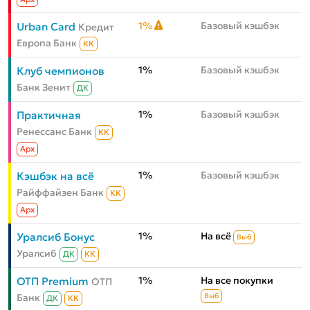
1%
Базовый кэшбэк
Urban Card
Кредит
Европа Банк
КК
1%
Базовый кэшбэк
Клуб чемпионов
Банк Зенит
ДК
1%
Базовый кэшбэк
Практичная
Ренессанс Банк
КК
Aрх
1%
Базовый кэшбэк
Кэшбэк на всё
Райффайзен Банк
КК
Aрх
1%
На всё
Уралсиб Бонус
Выб
Уралсиб
ДК
КК
1%
На все покупки
ОТП Premium
ОТП
Банк
Выб
ДК
КК