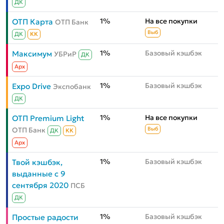
ДК
1%
На все покупки
ОТП Карта
ОТП Банк
Выб
ДК
КК
1%
Базовый кэшбэк
Максимум
УБРиР
ДК
Aрх
1%
Базовый кэшбэк
Expo Drive
Экспобанк
ДК
1%
На все покупки
ОТП Premium Light
ОТП Банк
Выб
ДК
КК
Aрх
1%
Базовый кэшбэк
Твой кэшбэк,
выданные с 9
сентября 2020
ПСБ
ДК
1%
Базовый кэшбэк
Простые радости