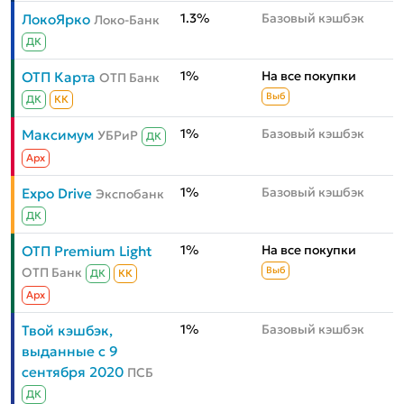
1.3%
Базовый кэшбэк
ЛокоЯрко
Локо-Банк
ДК
1%
На все покупки
ОТП Карта
ОТП Банк
Выб
ДК
КК
1%
Базовый кэшбэк
Максимум
УБРиР
ДК
Aрх
1%
Базовый кэшбэк
Expo Drive
Экспобанк
ДК
1%
На все покупки
ОТП Premium Light
ОТП Банк
Выб
ДК
КК
Aрх
1%
Базовый кэшбэк
Твой кэшбэк,
выданные с 9
сентября 2020
ПСБ
ДК