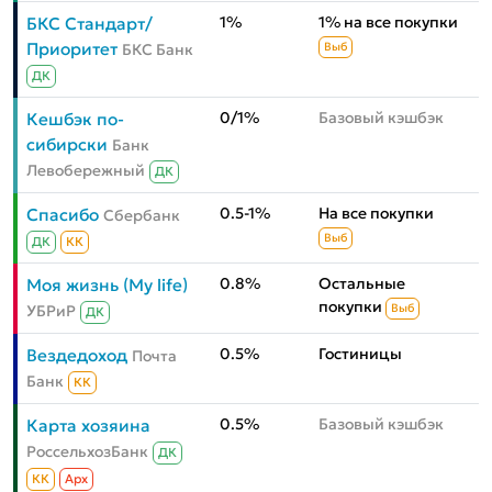
1%
1% на все покупки
БКС Стандарт/
Приоритет
БКС Банк
Выб
ДК
0/1%
Базовый кэшбэк
Кешбэк по-
сибирски
Банк
Левобережный
ДК
0.5-1%
На все покупки
Спасибо
Сбербанк
Выб
ДК
КК
0.8%
Остальные
Моя жизнь (My life)
покупки
УБРиР
Выб
ДК
0.5%
Гостиницы
Вездедоход
Почта
Банк
КК
0.5%
Базовый кэшбэк
Карта хозяина
РоссельхозБанк
ДК
КК
Aрх