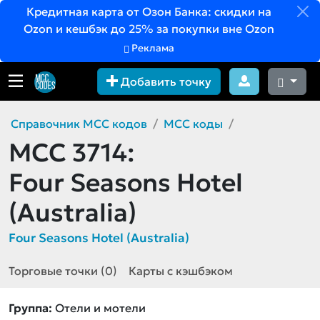
Кредитная карта от Озон Банка: скидки на
Ozon и кешбэк до 25% за покупки вне Ozon
Реклама
Добавить точку
Справочник MCC кодов
MCC коды
MCC 3714:
Four Seasons Hotel
(Australia)
Four Seasons Hotel (Australia)
Торговые точки (0)
Карты с кэшбэком
Группа:
Отели и мотели