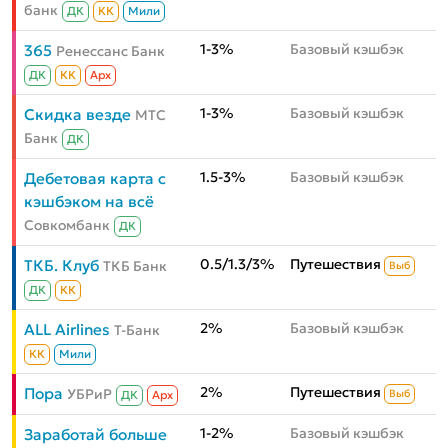
банк
ДК
КК
Мили
1-3%
Базовый кэшбэк
365
Ренессанс Банк
ДК
КК
Aрх
1-3%
Базовый кэшбэк
Скидка везде
МТС
Банк
ДК
1.5-3%
Базовый кэшбэк
Дебетовая карта с
кэшбэком на всё
Совкомбанк
ДК
0.5/1.3/3%
Путешествия
ТКБ. Клуб
ТКБ Банк
Выб
ДК
КК
2%
Базовый кэшбэк
ALL Airlines
Т-Банк
КК
Мили
2%
Путешествия
Пора
УБРиР
Выб
ДК
Aрх
1-2%
Базовый кэшбэк
Заработай больше