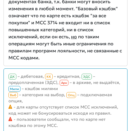
документах банка, т.к. банки могут вносить
изменения в любой момент. "Базовый кэшбэк"
означает что по карте есть кэшбэк "за все
покупки" и MCC 3714 не входит ни в список
повышенных категорий, ни в список
исключений, если он есть,
но
по таким
операциям могут быть иные ограничения по
правилам программ лояльности, не связанные с
MCC кодами.
– дебетовая,
– кредитная,
–
ДК
КК
ЭДС
предоплаченная (ЭДС),
– в архиве, не выдаётся,
Aрх
– кэшбэк милями
Мили
– категория на выбор,
– подключаемая
Выб
Опц
опция,
- для карты отсутствует список MCC исключений,
код может не бонусироваться исходя из правил.
- пользователи сообщали, что по карте нет
кэшбэка по этому MCC.