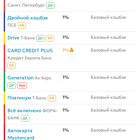
Санкт-Петербург
ДК
1%
Базовый кэшбэк
Двойной кэшбэк
ПСБ
КК
1%
Базовый кэшбэк
Drive
Т-Банк
ДК
КК
1%
Базовый кэшбэк
CARD CREDIT PLUS
Кредит Европа Банк
КК
1%
Базовый кэшбэк
Generation
Ак Барс
ДК
Aрх
1%
Базовый кэшбэк
Платинум
Т-Банк
КК
1%
Базовый кэшбэк
Всё включено
ФОРА-
БАНК
ДК
1%
Базовый кэшбэк
Автокарта
Mastercard