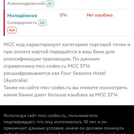
Александровский
ДК
0%
Нет кэшбэка
Молодёжная
Солидарность
ДК
Aрх
MCC код характеризует категорию торговой точки и
при оплате картой передаётся в ваш банк для
классификации транзакции. По данным
справочника mcc-codes.ru MCC 3714
расшифровывается как Four Seasons Hotel
(Australia).
Также на сайте mcc-codes.ru вы можете посмотреть
какие банки дают больше кэшбэка за MCC 3714
Используя сайт mcc-codes.ru, пользователь
подтверждает, что ему исполнилось 18 лет и он
принимает данные условия, иначе он должен покинуть