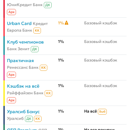
ЮниКредит Банк
ДК
Aрх
1%
Базовый кэшбэк
Urban Card
Кредит
Европа Банк
КК
1%
Базовый кэшбэк
Клуб чемпионов
Банк Зенит
ДК
1%
Базовый кэшбэк
Практичная
Ренессанс Банк
КК
Aрх
1%
Базовый кэшбэк
Кэшбэк на всё
Райффайзен Банк
КК
Aрх
1%
На всё
Уралсиб Бонус
Выб
Уралсиб
ДК
КК
1%
На все покупки