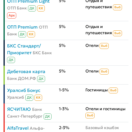
5%
Отдых и
ОТП Premium Light
путешествия
ОТП Банк
Выб
ДК
КК
Aрх
5%
Отдых и
ОТП Premium
ОТП
путешествия
Банк
Выб
ДК
КК
5%
Отели
БКС Стандарт/
Выб
Приоритет
БКС Банк
ДК
5%
Отели
Дебетовая карта
Выб
Банк ДОМ.РФ
ДК
1-5%
Гостиницы
Уралсиб Бонус
Выб
Уралсиб
ДК
КК
1-3%
Отели и гостиницы
ЯСЧИТАЮ
Банк
Санкт-Петербург
Выб
ДК
2-3%
Базовый кэшбэк
AlfaTravel
Альфа-