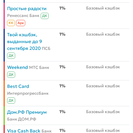
1%
Базовый кэшбэк
Простые радости
Ренессанс Банк
ДК
КК
Aрх
1%
Базовый кэшбэк
Твой кэшбэк,
выданные до 9
сентября 2020
ПСБ
ДК
1%
Базовый кэшбэк
Weekend
МТС Банк
ДК
1%
Базовый кэшбэк
Best Card
Интерпрогрессбанк
ДК
1%
Базовый кэшбэк
Дом.РФ Премиум
Банк ДОМ.РФ
1%
Базовый кэшбэк
Visa Cash Back
Банк