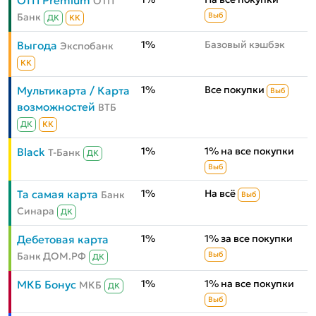
ОТП Premium
ОТП
Банк
Выб
ДК
КК
1%
Базовый кэшбэк
Выгода
Экспобанк
КК
1%
Все покупки
Мультикарта / Карта
Выб
возможностей
ВТБ
ДК
КК
1%
1% на все покупки
Black
Т-Банк
ДК
Выб
1%
На всё
Та самая карта
Банк
Выб
Синара
ДК
1%
1% за все покупки
Дебетовая карта
Банк ДОМ.РФ
Выб
ДК
1%
1% на все покупки
МКБ Бонус
МКБ
ДК
Выб