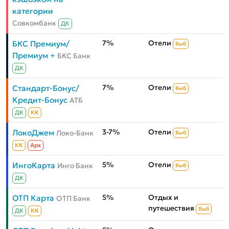
категории
Совкомбанк
ДК
7%
Отели
БКС Премиум/
Выб
Премиум +
БКС Банк
ДК
7%
Отели
Стандарт-Бонус/
Выб
Кредит-Бонус
АТБ
ДК
КК
3-7%
Отели
ЛокоДжем
Локо-Банк
Выб
КК
Aрх
5%
Отели
ИнгоКарта
Инго Банк
Выб
ДК
5%
Отдых и
ОТП Карта
ОТП Банк
путешествия
Выб
ДК
КК