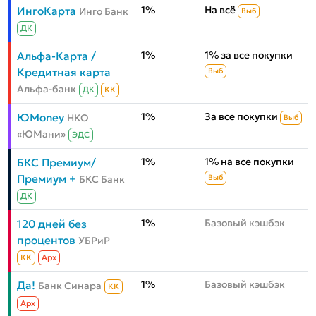
1%
На всё
ИнгоКарта
Инго Банк
Выб
ДК
1%
1% за все покупки
Альфа-Карта /
Кредитная карта
Выб
Альфа-банк
ДК
КК
1%
За все покупки
ЮMoney
НКО
Выб
«ЮМани»
ЭДС
1%
1% на все покупки
БКС Премиум/
Премиум +
БКС Банк
Выб
ДК
1%
Базовый кэшбэк
120 дней без
процентов
УБРиР
КК
Aрх
1%
Базовый кэшбэк
Да!
Банк Синара
КК
Aрх