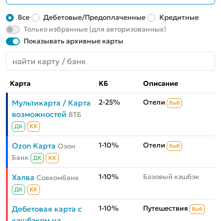
Все
Дебетовые/Предоплаченные
Кредитные
Только избранные (для авторизованных)
Показывать архивные карты
Карта
КБ
Описание
2-25%
Отели
Мультикарта / Карта
Выб
возможностей
ВТБ
ДК
КК
1-10%
Отели
Ozon Карта
Озон
Выб
Банк
ДК
КК
1-10%
Базовый кэшбэк
Халва
Совкомбанк
ДК
КК
1-10%
Путешествия
Дебетовая карта с
Выб
кэшбэком на