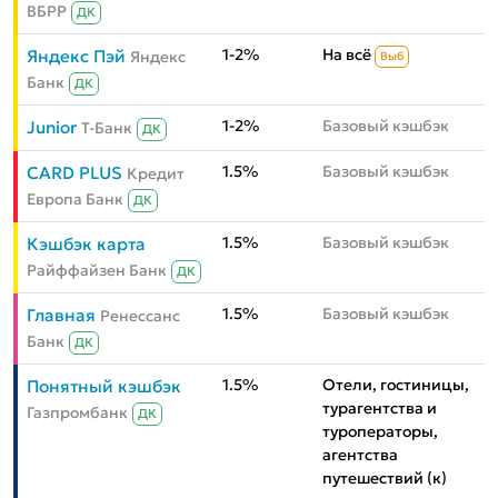
ВБРР
ДК
1-2%
На всё
Яндекс Пэй
Яндекс
Выб
Банк
ДК
1-2%
Базовый кэшбэк
Junior
Т-Банк
ДК
1.5%
Базовый кэшбэк
CARD PLUS
Кредит
Европа Банк
ДК
1.5%
Базовый кэшбэк
Кэшбэк карта
Райффайзен Банк
ДК
1.5%
Базовый кэшбэк
Главная
Ренессанс
Банк
ДК
1.5%
Отели, гостиницы,
Понятный кэшбэк
турагентства и
Газпромбанк
ДК
туроператоры,
агентства
путешествий (к)