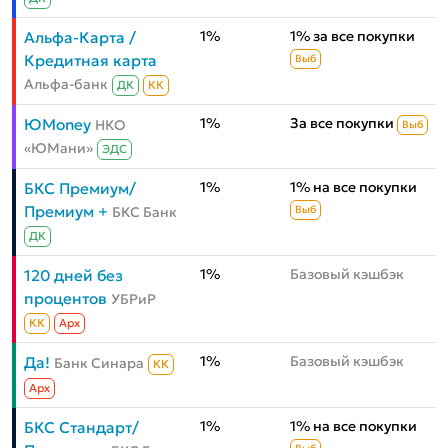
1%
1% за все покупки
Альфа-Карта /
Кредитная карта
Выб
Альфа-банк
ДК
КК
1%
За все покупки
ЮMoney
НКО
Выб
«ЮМани»
ЭДС
1%
1% на все покупки
БКС Премиум/
Премиум +
БКС Банк
Выб
ДК
1%
Базовый кэшбэк
120 дней без
процентов
УБРиР
КК
Aрх
1%
Базовый кэшбэк
Да!
Банк Синара
КК
Aрх
1%
1% на все покупки
БКС Стандарт/