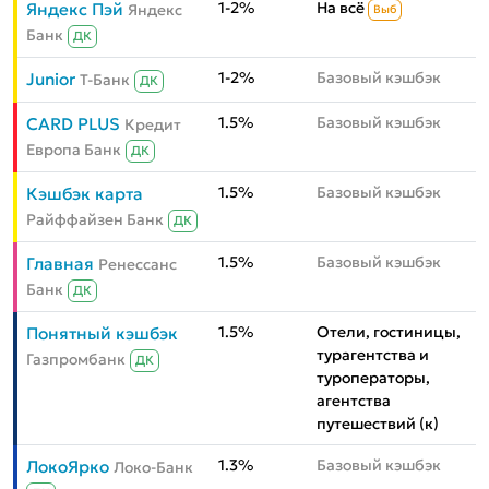
1-2%
На всё
Яндекс Пэй
Яндекс
Выб
Банк
ДК
1-2%
Базовый кэшбэк
Junior
Т-Банк
ДК
1.5%
Базовый кэшбэк
CARD PLUS
Кредит
Европа Банк
ДК
1.5%
Базовый кэшбэк
Кэшбэк карта
Райффайзен Банк
ДК
1.5%
Базовый кэшбэк
Главная
Ренессанс
Банк
ДК
1.5%
Отели, гостиницы,
Понятный кэшбэк
турагентства и
Газпромбанк
ДК
туроператоры,
агентства
путешествий (к)
1.3%
Базовый кэшбэк
ЛокоЯрко
Локо-Банк