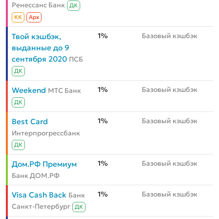
Ренессанс Банк
ДК
КК
Aрх
1%
Базовый кэшбэк
Твой кэшбэк,
выданные до 9
сентября 2020
ПСБ
ДК
1%
Базовый кэшбэк
Weekend
МТС Банк
ДК
1%
Базовый кэшбэк
Best Card
Интерпрогрессбанк
ДК
1%
Базовый кэшбэк
Дом.РФ Премиум
Банк ДОМ.РФ
1%
Базовый кэшбэк
Visa Cash Back
Банк
Санкт-Петербург
ДК