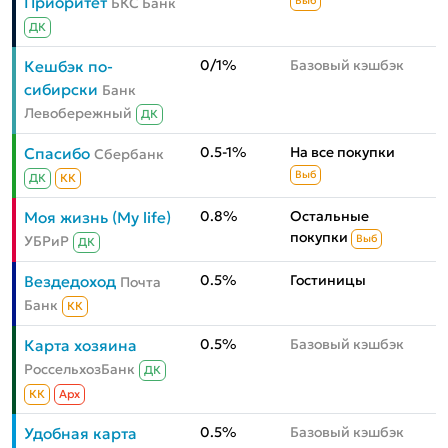
Приоритет
БКС Банк
Выб
ДК
0/1%
Базовый кэшбэк
Кешбэк по-
сибирски
Банк
Левобережный
ДК
0.5-1%
На все покупки
Спасибо
Сбербанк
Выб
ДК
КК
0.8%
Остальные
Моя жизнь (My life)
покупки
УБРиР
Выб
ДК
0.5%
Гостиницы
Вездедоход
Почта
Банк
КК
0.5%
Базовый кэшбэк
Карта хозяина
РоссельхозБанк
ДК
КК
Aрх
0.5%
Базовый кэшбэк
Удобная карта