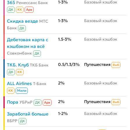
1-3%
Базовый кэшбэк
365
Ренессанс Банк
ДК
КК
Aрх
1-3%
Базовый кэшбэк
Скидка везде
МТС
Банк
ДК
1.5-3%
Базовый кэшбэк
Дебетовая карта с
кэшбэком на всё
Совкомбанк
ДК
0.5/1.3/3%
Путешествия
ТКБ. Клуб
ТКБ Банк
Выб
ДК
КК
2%
Базовый кэшбэк
ALL Airlines
Т-Банк
КК
Мили
2%
Путешествия
Пора
УБРиР
Выб
ДК
Aрх
1-2%
Базовый кэшбэк
Заработай больше
ВБРР
ДК