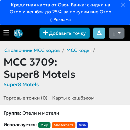
Кредитная карта от Озон Банка: скидки на
Ozon и кешбэк до 25% за покупки вне Ozon
Реклама
Добавить точку
Справочник MCC кодов
MCC коды
MCC 3709:
Super8 Motels
Super8 Motels
Торговые точки (0)
Карты с кэшбэком
Группа:
Отели и мотели
Используется:
Мир
Mastercard
Visa