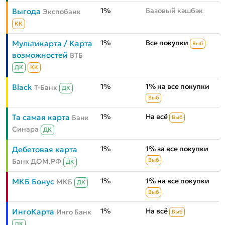
1%
Базовый кэшбэк
Выгода
Экспобанк
КК
1%
Все покупки
Мультикарта / Карта
Выб
возможностей
ВТБ
ДК
КК
1%
1% на все покупки
Black
Т-Банк
ДК
Выб
1%
На всё
Та самая карта
Банк
Выб
Синара
ДК
1%
1% за все покупки
Дебетовая карта
Банк ДОМ.РФ
Выб
ДК
1%
1% на все покупки
МКБ Бонус
МКБ
ДК
Выб
1%
На всё
ИнгоКарта
Инго Банк
Выб
ДК