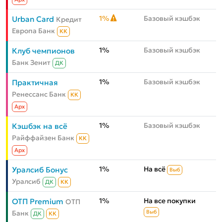
1%
Базовый кэшбэк
Urban Card
Кредит
Европа Банк
КК
1%
Базовый кэшбэк
Клуб чемпионов
Банк Зенит
ДК
1%
Базовый кэшбэк
Практичная
Ренессанс Банк
КК
Aрх
1%
Базовый кэшбэк
Кэшбэк на всё
Райффайзен Банк
КК
Aрх
1%
На всё
Уралсиб Бонус
Выб
Уралсиб
ДК
КК
1%
На все покупки
ОТП Premium
ОТП
Банк
Выб
ДК
КК