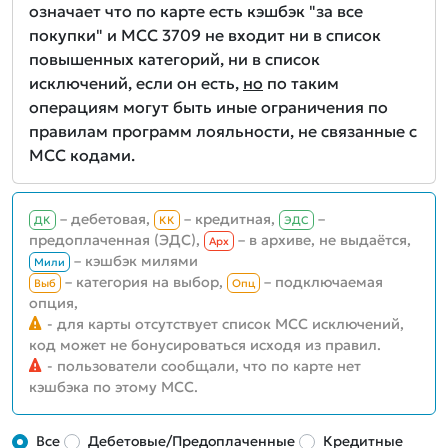
означает что по карте есть кэшбэк "за все
покупки" и MCC 3709 не входит ни в список
повышенных категорий, ни в список
исключений, если он есть,
но
по таким
операциям могут быть иные ограничения по
правилам программ лояльности, не связанные с
MCC кодами.
– дебетовая,
– кредитная,
–
ДК
КК
ЭДС
предоплаченная (ЭДС),
– в архиве, не выдаётся,
Aрх
– кэшбэк милями
Мили
– категория на выбор,
– подключаемая
Выб
Опц
опция,
- для карты отсутствует список MCC исключений,
код может не бонусироваться исходя из правил.
- пользователи сообщали, что по карте нет
кэшбэка по этому MCC.
Все
Дебетовые/Предоплаченные
Кредитные