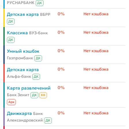
РУСНАРБАНК
ДК
0%
Нет кэшбэка
Детская карта
ВБРР
ДК
0%
Нет кэшбэка
Классика
ВУЗ-банк
ДК
0%
Нет кэшбэка
Умный кэшбэк
Газпромбанк
ДК
0%
Нет кэшбэка
Детская карта
Альфа-банк
ДК
0%
Нет кэшбэка
Карта развлечений
Банк Зенит
ДК
КК
Aрх
0%
Нет кэшбэка
Движкарта
Банк
Александровский
ДК