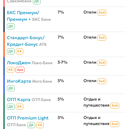
Совкомбанк
ДК
7%
Отели
БКС Премиум/
Выб
Премиум +
БКС Банк
ДК
7%
Отели
Стандарт-Бонус/
Выб
Кредит-Бонус
АТБ
ДК
КК
3-7%
Отели
ЛокоДжем
Локо-Банк
Выб
КК
Aрх
5%
Отели
ИнгоКарта
Инго Банк
Выб
ДК
5%
Отдых и
ОТП Карта
ОТП Банк
путешествия
Выб
ДК
КК
5%
Отдых и
ОТП Premium Light
путешествия
ОТП Банк
Выб
ДК
КК