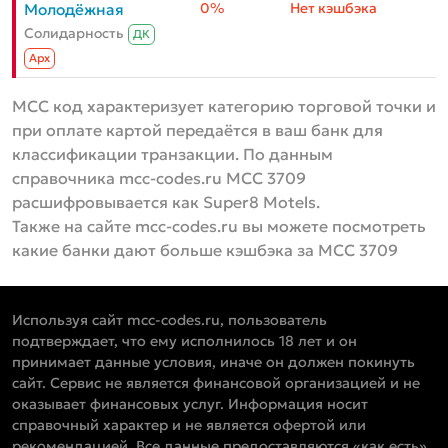
0%
Нет кэшбэка
Молодёжная
Солидарность
ДК
Aрх
MCC код характеризует категорию торговой точки и
при оплате картой передаётся в ваш банк для
классификации транзакции. По данным
справочника mcc-codes.ru MCC 3709
расшифровывается как Super8 Motels.
Также на сайте mcc-codes.ru вы можете посмотреть
какие банки дают больше кэшбэка за MCC 3709
Используя сайт mcc-codes.ru, пользователь
подтверждает, что ему исполнилось 18 лет и он
принимает данные условия, иначе он должен покинуть
сайт. Сервис не является финансовой организацией и не
оказывает финансовых услуг. Информация носит
справочный характер и не является офертой или
рекомендацией. Все данные предоставляются «как есть»