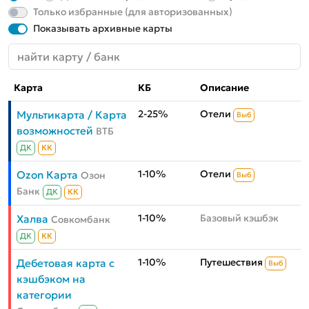
Только избранные (для авторизованных)
Показывать архивные карты
Карта
КБ
Описание
2-25%
Отели
Мультикарта / Карта
Выб
возможностей
ВТБ
ДК
КК
1-10%
Отели
Ozon Карта
Озон
Выб
Банк
ДК
КК
1-10%
Базовый кэшбэк
Халва
Совкомбанк
ДК
КК
1-10%
Путешествия
Дебетовая карта с
Выб
кэшбэком на
категории