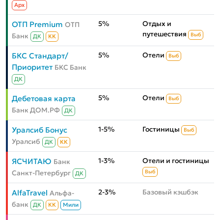
Aрх
5%
Отдых и
ОТП Premium
ОТП
путешествия
Банк
Выб
ДК
КК
5%
Отели
БКС Стандарт/
Выб
Приоритет
БКС Банк
ДК
5%
Отели
Дебетовая карта
Выб
Банк ДОМ.РФ
ДК
1-5%
Гостиницы
Уралсиб Бонус
Выб
Уралсиб
ДК
КК
1-3%
Отели и гостиницы
ЯСЧИТАЮ
Банк
Санкт-Петербург
Выб
ДК
2-3%
Базовый кэшбэк
AlfaTravel
Альфа-
банк
ДК
КК
Мили