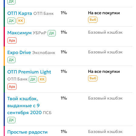
ДК
1%
На все покупки
ОТП Карта
ОТП Банк
Выб
ДК
КК
1%
Базовый кэшбэк
Максимум
УБРиР
ДК
Aрх
1%
Базовый кэшбэк
Expo Drive
Экспобанк
ДК
1%
На все покупки
ОТП Premium Light
ОТП Банк
Выб
ДК
КК
Aрх
1%
Базовый кэшбэк
Твой кэшбэк,
выданные с 9
сентября 2020
ПСБ
ДК
1%
Базовый кэшбэк
Простые радости