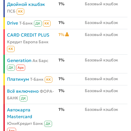
1%
Базовый кэшбэк
Двойной кэшбэк
ПСБ
КК
1%
Базовый кэшбэк
Drive
Т-Банк
ДК
КК
1%
Базовый кэшбэк
CARD CREDIT PLUS
Кредит Европа Банк
КК
1%
Базовый кэшбэк
Generation
Ак Барс
ДК
Aрх
1%
Базовый кэшбэк
Платинум
Т-Банк
КК
1%
Базовый кэшбэк
Всё включено
ФОРА-
БАНК
ДК
1%
Базовый кэшбэк
Автокарта
Mastercard
ЮниКредит Банк
ДК
Aрх