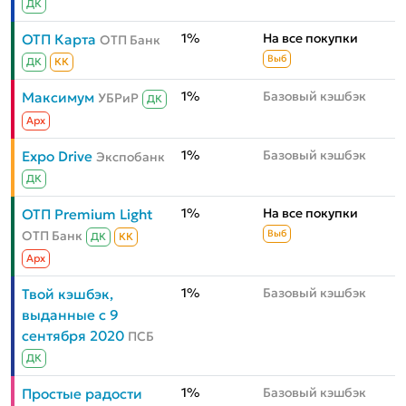
ДК
1%
На все покупки
ОТП Карта
ОТП Банк
Выб
ДК
КК
1%
Базовый кэшбэк
Максимум
УБРиР
ДК
Aрх
1%
Базовый кэшбэк
Expo Drive
Экспобанк
ДК
1%
На все покупки
ОТП Premium Light
ОТП Банк
Выб
ДК
КК
Aрх
1%
Базовый кэшбэк
Твой кэшбэк,
выданные с 9
сентября 2020
ПСБ
ДК
1%
Базовый кэшбэк
Простые радости