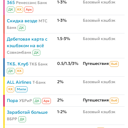
1-3%
Базовый кэшбэк
365
Ренессанс Банк
ДК
КК
Aрх
1-3%
Базовый кэшбэк
Скидка везде
МТС
Банк
ДК
1.5-3%
Базовый кэшбэк
Дебетовая карта с
кэшбэком на всё
Совкомбанк
ДК
0.5/1.3/3%
Путешествия
ТКБ. Клуб
ТКБ Банк
Выб
ДК
КК
2%
Базовый кэшбэк
ALL Airlines
Т-Банк
КК
Мили
2%
Путешествия
Пора
УБРиР
Выб
ДК
Aрх
1-2%
Базовый кэшбэк
Заработай больше
ВБРР
ДК