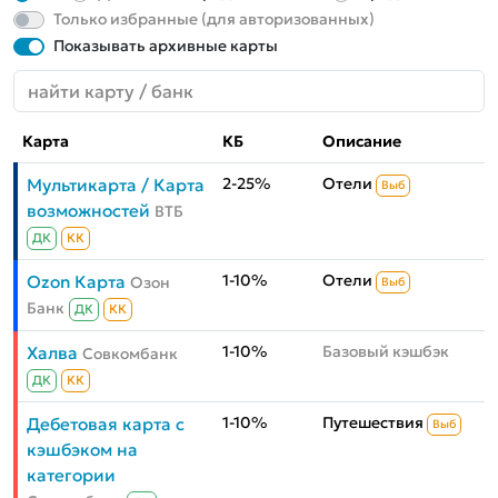
Только избранные (для авторизованных)
Показывать архивные карты
Карта
КБ
Описание
2-25%
Отели
Мультикарта / Карта
Выб
возможностей
ВТБ
ДК
КК
1-10%
Отели
Ozon Карта
Озон
Выб
Банк
ДК
КК
1-10%
Базовый кэшбэк
Халва
Совкомбанк
ДК
КК
1-10%
Путешествия
Дебетовая карта с
Выб
кэшбэком на
категории