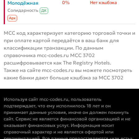
0%
Нет кэшбэка
Молодёжная
Солидарность
ДК
Aрх
MCC код характеризует категорию торговой точки и
при оплате картой передаётся в ваш банк для
классификации транзакции. По данным
справочника mcc-codes.ru MCC 3702
расшифровывается как The Registry Hotels.
Также на сайте mcc-codes.ru вы можете посмотреть
какие банки дают больше кэшбэка за MCC 3702
Используя сайт mcc-codes.ru, пользователь
подтверждает, что ему исполнилось 18 лет и он
принимает данные условия, иначе он должен покинуть
сайт. Сервис не является финансовой организацией и не
оказывает финансовых услуг. Информация носит
справочный характер и не является офертой или
рекомендацией. Все данные предоставляются «как есть»