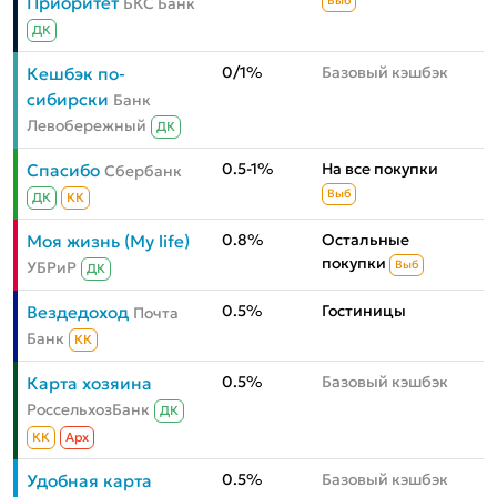
Приоритет
БКС Банк
Выб
ДК
0/1%
Базовый кэшбэк
Кешбэк по-
сибирски
Банк
Левобережный
ДК
0.5-1%
На все покупки
Спасибо
Сбербанк
Выб
ДК
КК
0.8%
Остальные
Моя жизнь (My life)
покупки
УБРиР
Выб
ДК
0.5%
Гостиницы
Вездедоход
Почта
Банк
КК
0.5%
Базовый кэшбэк
Карта хозяина
РоссельхозБанк
ДК
КК
Aрх
0.5%
Базовый кэшбэк
Удобная карта