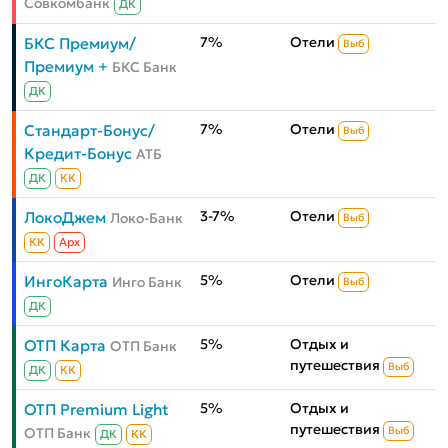
Совкомбанк
ДК
7%
Отели
БКС Премиум/
Выб
Премиум +
БКС Банк
ДК
7%
Отели
Стандарт-Бонус/
Выб
Кредит-Бонус
АТБ
ДК
КК
3-7%
Отели
ЛокоДжем
Локо-Банк
Выб
КК
Aрх
5%
Отели
ИнгоКарта
Инго Банк
Выб
ДК
5%
Отдых и
ОТП Карта
ОТП Банк
путешествия
Выб
ДК
КК
5%
Отдых и
ОТП Premium Light
путешествия
ОТП Банк
Выб
ДК
КК