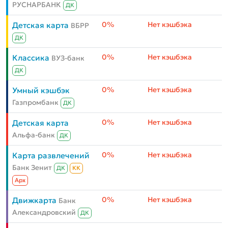
РУСНАРБАНК
ДК
0%
Нет кэшбэка
Детская карта
ВБРР
ДК
0%
Нет кэшбэка
Классика
ВУЗ-банк
ДК
0%
Нет кэшбэка
Умный кэшбэк
Газпромбанк
ДК
0%
Нет кэшбэка
Детская карта
Альфа-банк
ДК
0%
Нет кэшбэка
Карта развлечений
Банк Зенит
ДК
КК
Aрх
0%
Нет кэшбэка
Движкарта
Банк
Александровский
ДК