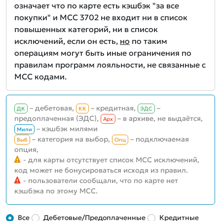
означает что по карте есть кэшбэк "за все
покупки" и MCC 3702 не входит ни в список
повышенных категорий, ни в список
исключений, если он есть,
но
по таким
операциям могут быть иные ограничения по
правилам программ лояльности, не связанные с
MCC кодами.
– дебетовая,
– кредитная,
–
ДК
КК
ЭДС
предоплаченная (ЭДС),
– в архиве, не выдаётся,
Aрх
– кэшбэк милями
Мили
– категория на выбор,
– подключаемая
Выб
Опц
опция,
- для карты отсутствует список MCC исключений,
код может не бонусироваться исходя из правил.
- пользователи сообщали, что по карте нет
кэшбэка по этому MCC.
Все
Дебетовые/Предоплаченные
Кредитные