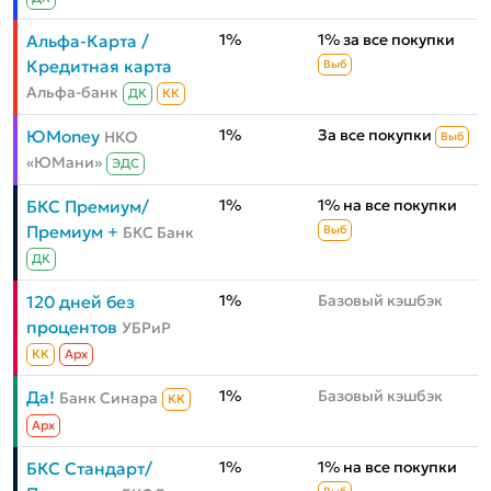
1%
1% за все покупки
Альфа-Карта /
Кредитная карта
Выб
Альфа-банк
ДК
КК
1%
За все покупки
ЮMoney
НКО
Выб
«ЮМани»
ЭДС
1%
1% на все покупки
БКС Премиум/
Премиум +
БКС Банк
Выб
ДК
1%
Базовый кэшбэк
120 дней без
процентов
УБРиР
КК
Aрх
1%
Базовый кэшбэк
Да!
Банк Синара
КК
Aрх
1%
1% на все покупки
БКС Стандарт/