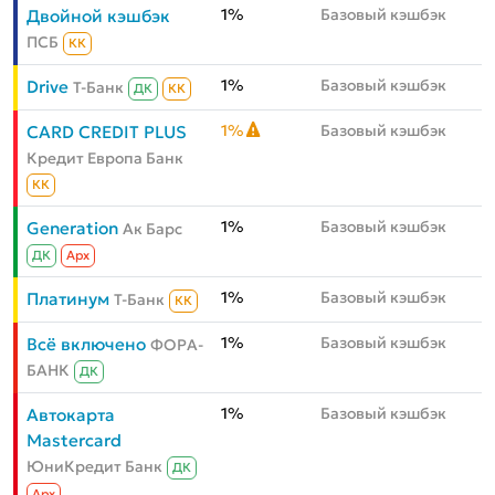
1%
Базовый кэшбэк
Двойной кэшбэк
ПСБ
КК
1%
Базовый кэшбэк
Drive
Т-Банк
ДК
КК
1%
Базовый кэшбэк
CARD CREDIT PLUS
Кредит Европа Банк
КК
1%
Базовый кэшбэк
Generation
Ак Барс
ДК
Aрх
1%
Базовый кэшбэк
Платинум
Т-Банк
КК
1%
Базовый кэшбэк
Всё включено
ФОРА-
БАНК
ДК
1%
Базовый кэшбэк
Автокарта
Mastercard
ЮниКредит Банк
ДК
Aрх