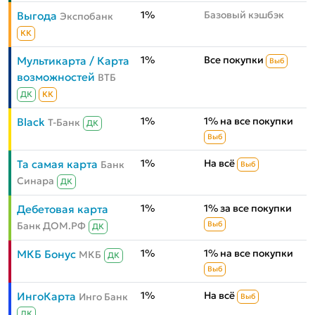
1%
Базовый кэшбэк
Выгода
Экспобанк
КК
1%
Все покупки
Мультикарта / Карта
Выб
возможностей
ВТБ
ДК
КК
1%
1% на все покупки
Black
Т-Банк
ДК
Выб
1%
На всё
Та самая карта
Банк
Выб
Синара
ДК
1%
1% за все покупки
Дебетовая карта
Банк ДОМ.РФ
Выб
ДК
1%
1% на все покупки
МКБ Бонус
МКБ
ДК
Выб
1%
На всё
ИнгоКарта
Инго Банк
Выб
ДК