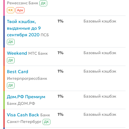
Ренессанс Банк
ДК
КК
Aрх
1%
Базовый кэшбэк
Твой кэшбэк,
выданные до 9
сентября 2020
ПСБ
ДК
1%
Базовый кэшбэк
Weekend
МТС Банк
ДК
1%
Базовый кэшбэк
Best Card
Интерпрогрессбанк
ДК
1%
Базовый кэшбэк
Дом.РФ Премиум
Банк ДОМ.РФ
1%
Базовый кэшбэк
Visa Cash Back
Банк
Санкт-Петербург
ДК