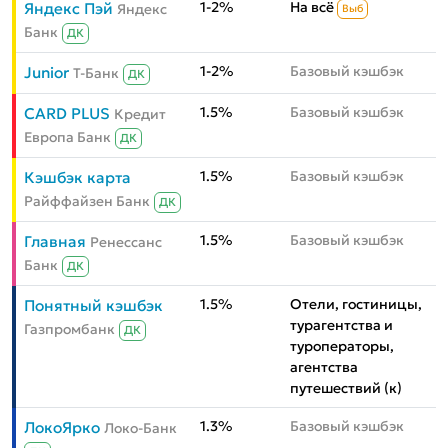
1-2%
На всё
Яндекс Пэй
Яндекс
Выб
Банк
ДК
1-2%
Базовый кэшбэк
Junior
Т-Банк
ДК
1.5%
Базовый кэшбэк
CARD PLUS
Кредит
Европа Банк
ДК
1.5%
Базовый кэшбэк
Кэшбэк карта
Райффайзен Банк
ДК
1.5%
Базовый кэшбэк
Главная
Ренессанс
Банк
ДК
1.5%
Отели, гостиницы,
Понятный кэшбэк
турагентства и
Газпромбанк
ДК
туроператоры,
агентства
путешествий (к)
1.3%
Базовый кэшбэк
ЛокоЯрко
Локо-Банк