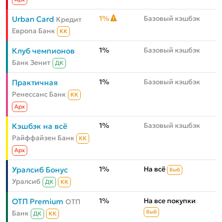
1%
Базовый кэшбэк
Urban Card
Кредит
Европа Банк
КК
1%
Базовый кэшбэк
Клуб чемпионов
Банк Зенит
ДК
1%
Базовый кэшбэк
Практичная
Ренессанс Банк
КК
Aрх
1%
Базовый кэшбэк
Кэшбэк на всё
Райффайзен Банк
КК
Aрх
1%
На всё
Уралсиб Бонус
Выб
Уралсиб
ДК
КК
1%
На все покупки
ОТП Premium
ОТП
Банк
Выб
ДК
КК