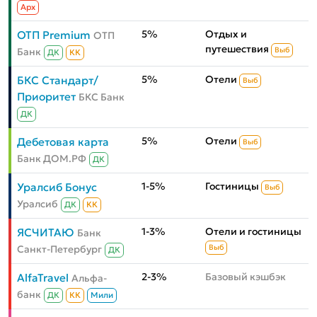
Aрх
5%
Отдых и
ОТП Premium
ОТП
путешествия
Банк
Выб
ДК
КК
5%
Отели
БКС Стандарт/
Выб
Приоритет
БКС Банк
ДК
5%
Отели
Дебетовая карта
Выб
Банк ДОМ.РФ
ДК
1-5%
Гостиницы
Уралсиб Бонус
Выб
Уралсиб
ДК
КК
1-3%
Отели и гостиницы
ЯСЧИТАЮ
Банк
Санкт-Петербург
Выб
ДК
2-3%
Базовый кэшбэк
AlfaTravel
Альфа-
банк
ДК
КК
Мили