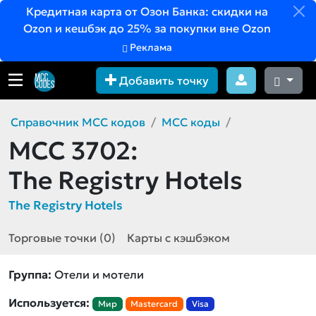
Кредитная карта от Озон Банка: скидки на
Ozon и кешбэк до 25% за покупки вне Ozon
Реклама
Добавить точку
Справочник MCC кодов
MCC коды
MCC 3702:
The Registry Hotels
The Registry Hotels
Торговые точки (0)
Карты с кэшбэком
Группа:
Отели и мотели
Используется:
Мир
Mastercard
Visa