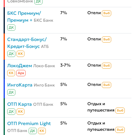
Совкомбанк
ДК
7%
Отели
БКС Премиум/
Выб
Премиум +
БКС Банк
ДК
7%
Отели
Стандарт-Бонус/
Выб
Кредит-Бонус
АТБ
ДК
КК
3-7%
Отели
ЛокоДжем
Локо-Банк
Выб
КК
Aрх
5%
Отели
ИнгоКарта
Инго Банк
Выб
ДК
5%
Отдых и
ОТП Карта
ОТП Банк
путешествия
Выб
ДК
КК
5%
Отдых и
ОТП Premium Light
путешествия
ОТП Банк
Выб
ДК
КК