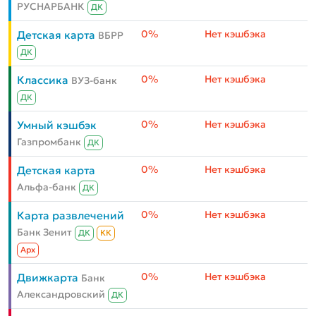
РУСНАРБАНК
ДК
0%
Нет кэшбэка
Детская карта
ВБРР
ДК
0%
Нет кэшбэка
Классика
ВУЗ-банк
ДК
0%
Нет кэшбэка
Умный кэшбэк
Газпромбанк
ДК
0%
Нет кэшбэка
Детская карта
Альфа-банк
ДК
0%
Нет кэшбэка
Карта развлечений
Банк Зенит
ДК
КК
Aрх
0%
Нет кэшбэка
Движкарта
Банк
Александровский
ДК