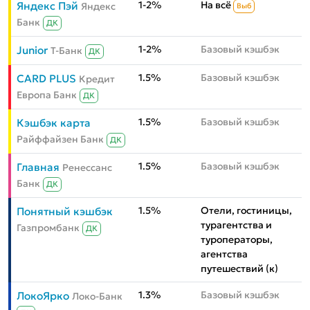
1-2%
На всё
Яндекс Пэй
Яндекс
Выб
Банк
ДК
1-2%
Базовый кэшбэк
Junior
Т-Банк
ДК
1.5%
Базовый кэшбэк
CARD PLUS
Кредит
Европа Банк
ДК
1.5%
Базовый кэшбэк
Кэшбэк карта
Райффайзен Банк
ДК
1.5%
Базовый кэшбэк
Главная
Ренессанс
Банк
ДК
1.5%
Отели, гостиницы,
Понятный кэшбэк
турагентства и
Газпромбанк
ДК
туроператоры,
агентства
путешествий (к)
1.3%
Базовый кэшбэк
ЛокоЯрко
Локо-Банк