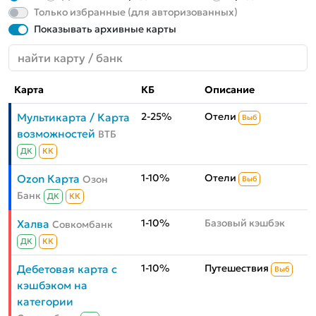
Только избранные (для авторизованных)
Показывать архивные карты
Карта
КБ
Описание
2-25%
Отели
Мультикарта / Карта
Выб
возможностей
ВТБ
ДК
КК
1-10%
Отели
Ozon Карта
Озон
Выб
Банк
ДК
КК
1-10%
Базовый кэшбэк
Халва
Совкомбанк
ДК
КК
1-10%
Путешествия
Дебетовая карта с
Выб
кэшбэком на
категории