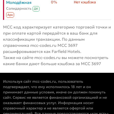
0%
Нет кэшбэка
Молодёжная
Солидарность
ДК
Aрх
MCC код характеризует категорию торговой точки и
при оплате картой передаётся в ваш банк для
классификации транзакции. По данным
справочника mcc-codes.ru MCC 3697
расшифровывается как Farfield Hotels.
Также на сайте mcc-codes.ru вы можете посмотреть
какие банки дают больше кэшбэка за MCC 3697
Используя сайт mcc-codes.ru, пользователь
подтверждает, что ему исполнилось 18 лет и он
принимает данные условия, иначе он должен покинуть
сайт. Сервис не является финансовой организацией и не
оказывает финансовых услуг. Информация носит
справочный характер и не является офертой или
рекомендацией. Все данные предоставляются «как есть»