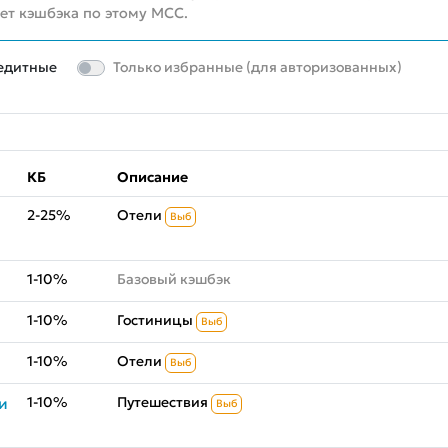
нет кэшбэка по этому MCC.
едитные
Только избранные (для авторизованных)
КБ
Описание
2-25%
Отели
Выб
1-10%
Базовый кэшбэк
1-10%
Гостиницы
Выб
1-10%
Отели
Выб
1-10%
Путешествия
и
Выб