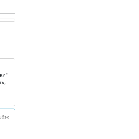
ки"
ть,
шбэк