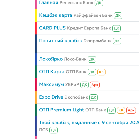
Главная
Ренессанс Банк
ДК
Кэшбэк карта
Райффайзен Банк
ДК
CARD PLUS
Кредит Европа Банк
ДК
Понятный кэшбэк
Газпромбанк
ДК
ЛокоЯрко
Локо-Банк
ДК
ОТП Карта
ОТП Банк
ДК
КК
Максимум
УБРиР
ДК
Aрх
Expo Drive
Экспобанк
ДК
ОТП Premium Light
ОТП Банк
ДК
КК
Aрх
Твой кэшбэк, выданные с 9 сентября 202
ПСБ
ДК