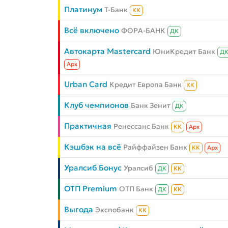
Платинум
Т-Банк
КК
Всё включено
ФОРА-БАНК
ДК
Автокарта Mastercard
ЮниКредит Банк
Д
Aрх
Urban Card
Кредит Европа Банк
КК
Клуб чемпионов
Банк Зенит
ДК
Практичная
Ренессанс Банк
КК
Aрх
Кэшбэк на всё
Райффайзен Банк
КК
Aрх
Уралсиб Бонус
Уралсиб
ДК
КК
ОТП Premium
ОТП Банк
ДК
КК
Выгода
Экспобанк
КК