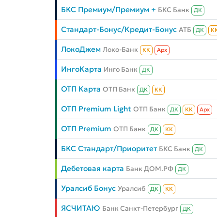
БКС Премиум/Премиум +
БКС Банк
ДК
Стандарт-Бонус/Кредит-Бонус
АТБ
ДК
К
ЛокоДжем
Локо-Банк
КК
Aрх
ИнгоКарта
Инго Банк
ДК
ОТП Карта
ОТП Банк
ДК
КК
ОТП Premium Light
ОТП Банк
ДК
КК
Aрх
ОТП Premium
ОТП Банк
ДК
КК
БКС Стандарт/Приоритет
БКС Банк
ДК
Дебетовая карта
Банк ДОМ.РФ
ДК
Уралсиб Бонус
Уралсиб
ДК
КК
ЯСЧИТАЮ
Банк Санкт-Петербург
ДК