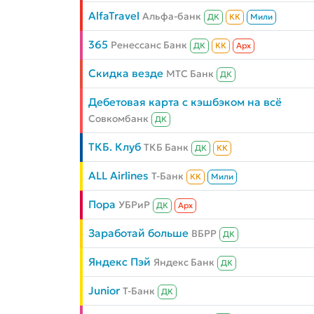
AlfaTravel
Альфа-банк
ДК
КК
Мили
365
Ренессанс Банк
ДК
КК
Aрх
Скидка везде
МТС Банк
ДК
Дебетовая карта с кэшбэком на всё
Совкомбанк
ДК
ТКБ. Клуб
ТКБ Банк
ДК
КК
ALL Airlines
Т-Банк
КК
Мили
Пора
УБРиР
ДК
Aрх
Заработай больше
ВБРР
ДК
Яндекс Пэй
Яндекс Банк
ДК
Junior
Т-Банк
ДК