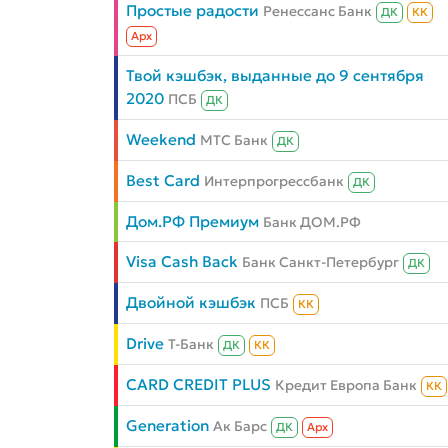
Простые радости
Ренессанс Банк
ДК
КК
Aрх
Твой кэшбэк, выданные до 9 сентября
2020
ПСБ
ДК
Weekend
МТС Банк
ДК
Best Card
Интерпрогрессбанк
ДК
Дом.РФ Премиум
Банк ДОМ.РФ
Visa Cash Back
Банк Санкт-Петербург
ДК
Двойной кэшбэк
ПСБ
КК
Drive
Т-Банк
ДК
КК
CARD CREDIT PLUS
Кредит Европа Банк
КК
Generation
Ак Барс
ДК
Aрх