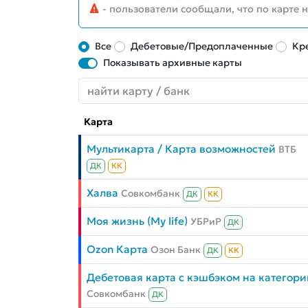
- пользователи сообщали, что по карте 
Все
Дебетовые/Предоплаченные
Кр
Показывать архивные карты
Карта
Мультикарта / Карта возможностей
ВТБ
ДК
КК
Халва
Совкомбанк
ДК
КК
Моя жизнь (My life)
УБРиР
ДК
Ozon Карта
Озон Банк
ДК
КК
Дебетовая карта с кэшбэком на категори
Совкомбанк
ДК