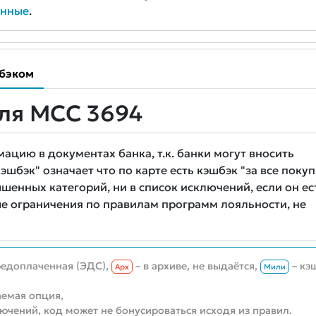
анные
.
бэком
ля MCC 3694
цию в документах банка, т.к. банки могут вносить
шбэк" означает что по карте есть кэшбэк "за все покуп
шенных категорий, ни в список исключений, если он ес
е ограничения по правилам программ лояльности, не
редоплаченная (ЭДС),
– в архиве, не выдаётся,
– кэ
Aрх
Мили
емая опция,
лючений, код может не бонусироваться исходя из правил.