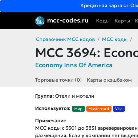
Кредитная карта от Оз
mcc-codes.ru
Коды
Карты
К
Справочник MCC кодов
MCC коды
MCC 3694:
Econo
Economy Inns Of America
Торговые точки (0)
Карты с кэшбэком
Группа:
Отели и мотели
Используется:
Мир
Mastercard
Visa
Примечание
MCC коды с 3501 до 3831 зарезервирован
размещения. Если у компании нет выде