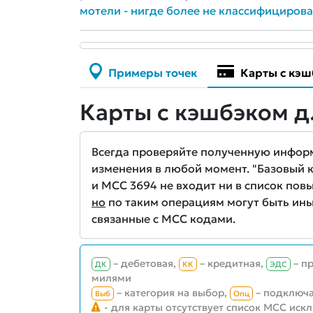
мотели - нигде более не классифициров
Примеры точек
Карты с кэш
Карты с кэшбэком д
Всегда проверяйте полученную информа
изменения в любой момент. "Базовый кэ
и MCC 3694 не входит ни в список повы
но
по таким операциям могут быть ины
связанные с MCC кодами.
– дебетовая,
– кредитная,
– п
ДК
КК
ЭДС
милями
– категория на выбор,
– подключа
Выб
Опц
- для карты отсутствует список MCC иск