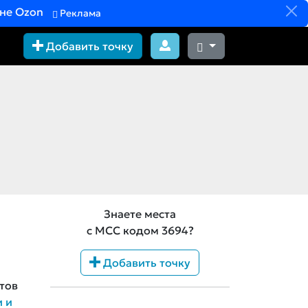
вне Ozon
Реклама
Добавить точку
Знаете места
с MCC кодом 3694?
Добавить точку
тов
и и