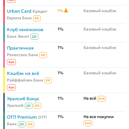
1%
Базовый кэшбэк
Urban Card
Кредит
Европа Банк
КК
1%
Базовый кэшбэк
Клуб чемпионов
Банк Зенит
ДК
1%
Базовый кэшбэк
Практичная
Ренессанс Банк
КК
Aрх
1%
Базовый кэшбэк
Кэшбэк на всё
Райффайзен Банк
КК
Aрх
1%
На всё
Уралсиб Бонус
Выб
Уралсиб
ДК
КК
1%
На все покупки
ОТП Premium
ОТП
Банк
Выб
ДК
КК