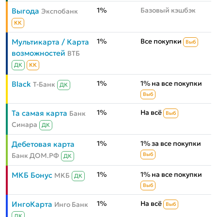
1%
Базовый кэшбэк
Выгода
Экспобанк
КК
1%
Все покупки
Мультикарта / Карта
Выб
возможностей
ВТБ
ДК
КК
1%
1% на все покупки
Black
Т-Банк
ДК
Выб
1%
На всё
Та самая карта
Банк
Выб
Синара
ДК
1%
1% за все покупки
Дебетовая карта
Банк ДОМ.РФ
Выб
ДК
1%
1% на все покупки
МКБ Бонус
МКБ
ДК
Выб
1%
На всё
ИнгоКарта
Инго Банк
Выб
ДК