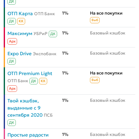
ДК
1%
На все покупки
ОТП Карта
ОТП Банк
Выб
ДК
КК
1%
Базовый кэшбэк
Максимум
УБРиР
ДК
Aрх
1%
Базовый кэшбэк
Expo Drive
Экспобанк
ДК
1%
На все покупки
ОТП Premium Light
ОТП Банк
Выб
ДК
КК
Aрх
1%
Базовый кэшбэк
Твой кэшбэк,
выданные с 9
сентября 2020
ПСБ
ДК
1%
Базовый кэшбэк
Простые радости