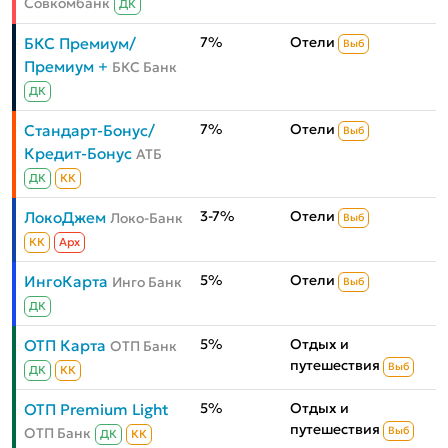
Совкомбанк
ДК
7%
Отели
БКС Премиум/
Выб
Премиум +
БКС Банк
ДК
7%
Отели
Стандарт-Бонус/
Выб
Кредит-Бонус
АТБ
ДК
КК
3-7%
Отели
ЛокоДжем
Локо-Банк
Выб
КК
Aрх
5%
Отели
ИнгоКарта
Инго Банк
Выб
ДК
5%
Отдых и
ОТП Карта
ОТП Банк
путешествия
Выб
ДК
КК
5%
Отдых и
ОТП Premium Light
путешествия
ОТП Банк
Выб
ДК
КК