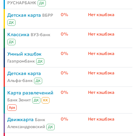
РУСНАРБАНК
ДК
0%
Нет кэшбэка
Детская карта
ВБРР
ДК
0%
Нет кэшбэка
Классика
ВУЗ-банк
ДК
0%
Нет кэшбэка
Умный кэшбэк
Газпромбанк
ДК
0%
Нет кэшбэка
Детская карта
Альфа-банк
ДК
0%
Нет кэшбэка
Карта развлечений
Банк Зенит
ДК
КК
Aрх
0%
Нет кэшбэка
Движкарта
Банк
Александровский
ДК