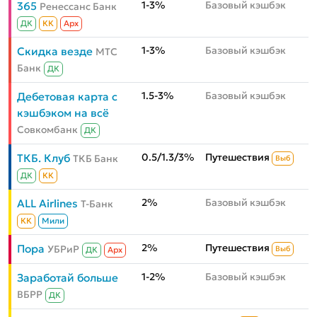
1-3%
Базовый кэшбэк
365
Ренессанс Банк
ДК
КК
Aрх
1-3%
Базовый кэшбэк
Скидка везде
МТС
Банк
ДК
1.5-3%
Базовый кэшбэк
Дебетовая карта с
кэшбэком на всё
Совкомбанк
ДК
0.5/1.3/3%
Путешествия
ТКБ. Клуб
ТКБ Банк
Выб
ДК
КК
2%
Базовый кэшбэк
ALL Airlines
Т-Банк
КК
Мили
2%
Путешествия
Пора
УБРиР
Выб
ДК
Aрх
1-2%
Базовый кэшбэк
Заработай больше
ВБРР
ДК