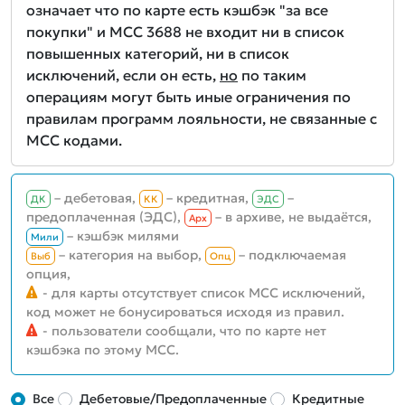
означает что по карте есть кэшбэк "за все
покупки" и MCC 3688 не входит ни в список
повышенных категорий, ни в список
исключений, если он есть,
но
по таким
операциям могут быть иные ограничения по
правилам программ лояльности, не связанные с
MCC кодами.
– дебетовая,
– кредитная,
–
ДК
КК
ЭДС
предоплаченная (ЭДС),
– в архиве, не выдаётся,
Aрх
– кэшбэк милями
Мили
– категория на выбор,
– подключаемая
Выб
Опц
опция,
- для карты отсутствует список MCC исключений,
код может не бонусироваться исходя из правил.
- пользователи сообщали, что по карте нет
кэшбэка по этому MCC.
Все
Дебетовые/Предоплаченные
Кредитные