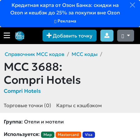
Кредитная карта от Озон Банка: скидки на
Ozon и кешбэк до 25% за покупки вне Ozon
Реклама
Добавить точку
Справочник MCC кодов
MCC коды
MCC 3688:
Compri Hotels
Compri Hotels
Торговые точки (0)
Карты с кэшбэком
Группа:
Отели и мотели
Используется:
Мир
Mastercard
Visa