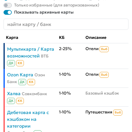
Только избранные (для авторизованных)
Показывать архивные карты
Карта
КБ
Описание
2-25%
Отели
Мультикарта / Карта
Выб
возможностей
ВТБ
ДК
КК
1-10%
Отели
Ozon Карта
Озон
Выб
Банк
ДК
КК
1-10%
Базовый кэшбэк
Халва
Совкомбанк
ДК
КК
1-10%
Путешествия
Дебетовая карта с
Выб
кэшбэком на
категории