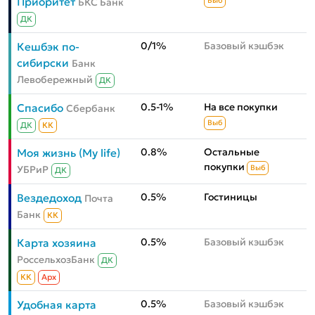
Приоритет
БКС Банк
Выб
ДК
0/1%
Базовый кэшбэк
Кешбэк по-
сибирски
Банк
Левобережный
ДК
0.5-1%
На все покупки
Спасибо
Сбербанк
Выб
ДК
КК
0.8%
Остальные
Моя жизнь (My life)
покупки
УБРиР
Выб
ДК
0.5%
Гостиницы
Вездедоход
Почта
Банк
КК
0.5%
Базовый кэшбэк
Карта хозяина
РоссельхозБанк
ДК
КК
Aрх
0.5%
Базовый кэшбэк
Удобная карта