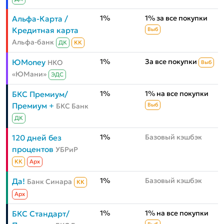
1%
1% за все покупки
Альфа-Карта /
Кредитная карта
Выб
Альфа-банк
ДК
КК
1%
За все покупки
ЮMoney
НКО
Выб
«ЮМани»
ЭДС
1%
1% на все покупки
БКС Премиум/
Премиум +
БКС Банк
Выб
ДК
1%
Базовый кэшбэк
120 дней без
процентов
УБРиР
КК
Aрх
1%
Базовый кэшбэк
Да!
Банк Синара
КК
Aрх
1%
1% на все покупки
БКС Стандарт/