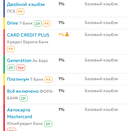
1%
Базовый кэшбэк
Двойной кэшбэк
ПСБ
КК
1%
Базовый кэшбэк
Drive
Т-Банк
ДК
КК
1%
Базовый кэшбэк
CARD CREDIT PLUS
Кредит Европа Банк
КК
1%
Базовый кэшбэк
Generation
Ак Барс
ДК
Aрх
1%
Базовый кэшбэк
Платинум
Т-Банк
КК
1%
Базовый кэшбэк
Всё включено
ФОРА-
БАНК
ДК
1%
Базовый кэшбэк
Автокарта
Mastercard
ЮниКредит Банк
ДК
Aрх