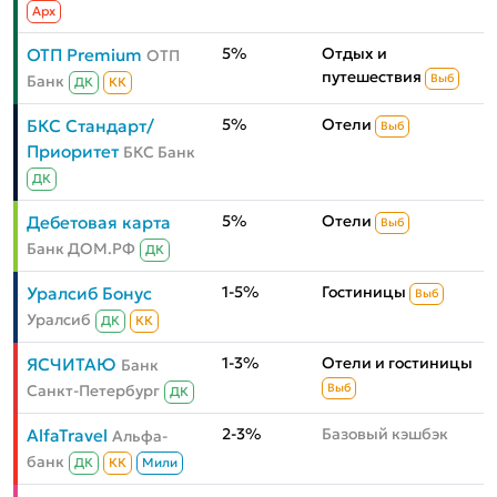
Aрх
5%
Отдых и
ОТП Premium
ОТП
путешествия
Банк
Выб
ДК
КК
5%
Отели
БКС Стандарт/
Выб
Приоритет
БКС Банк
ДК
5%
Отели
Дебетовая карта
Выб
Банк ДОМ.РФ
ДК
1-5%
Гостиницы
Уралсиб Бонус
Выб
Уралсиб
ДК
КК
1-3%
Отели и гостиницы
ЯСЧИТАЮ
Банк
Санкт-Петербург
Выб
ДК
2-3%
Базовый кэшбэк
AlfaTravel
Альфа-
банк
ДК
КК
Мили