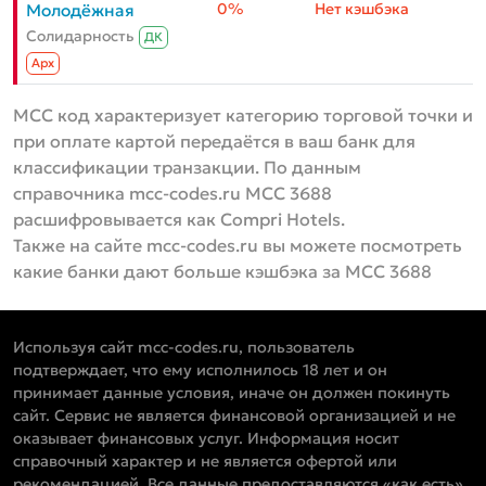
0%
Нет кэшбэка
Молодёжная
Солидарность
ДК
Aрх
MCC код характеризует категорию торговой точки и
при оплате картой передаётся в ваш банк для
классификации транзакции. По данным
справочника mcc-codes.ru MCC 3688
расшифровывается как Compri Hotels.
Также на сайте mcc-codes.ru вы можете посмотреть
какие банки дают больше кэшбэка за MCC 3688
Используя сайт mcc-codes.ru, пользователь
подтверждает, что ему исполнилось 18 лет и он
принимает данные условия, иначе он должен покинуть
сайт. Сервис не является финансовой организацией и не
оказывает финансовых услуг. Информация носит
справочный характер и не является офертой или
рекомендацией. Все данные предоставляются «как есть»