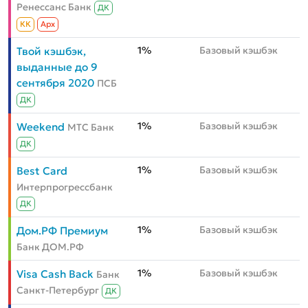
Ренессанс Банк
ДК
КК
Aрх
1%
Базовый кэшбэк
Твой кэшбэк,
выданные до 9
сентября 2020
ПСБ
ДК
1%
Базовый кэшбэк
Weekend
МТС Банк
ДК
1%
Базовый кэшбэк
Best Card
Интерпрогрессбанк
ДК
1%
Базовый кэшбэк
Дом.РФ Премиум
Банк ДОМ.РФ
1%
Базовый кэшбэк
Visa Cash Back
Банк
Санкт-Петербург
ДК