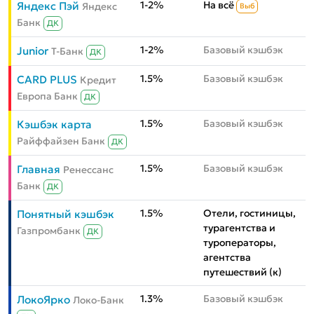
1-2%
На всё
Яндекс Пэй
Яндекс
Выб
Банк
ДК
1-2%
Базовый кэшбэк
Junior
Т-Банк
ДК
1.5%
Базовый кэшбэк
CARD PLUS
Кредит
Европа Банк
ДК
1.5%
Базовый кэшбэк
Кэшбэк карта
Райффайзен Банк
ДК
1.5%
Базовый кэшбэк
Главная
Ренессанс
Банк
ДК
1.5%
Отели, гостиницы,
Понятный кэшбэк
турагентства и
Газпромбанк
ДК
туроператоры,
агентства
путешествий (к)
1.3%
Базовый кэшбэк
ЛокоЯрко
Локо-Банк