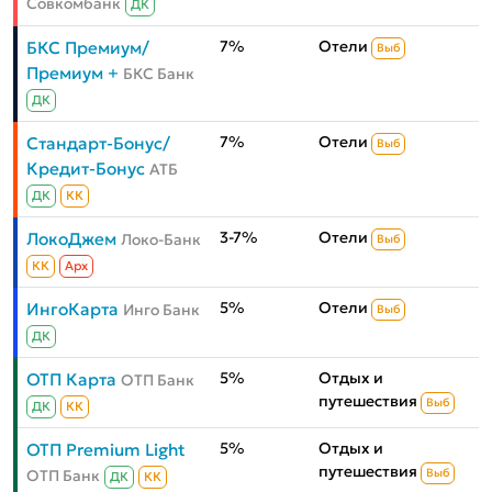
Совкомбанк
ДК
7%
Отели
БКС Премиум/
Выб
Премиум +
БКС Банк
ДК
7%
Отели
Стандарт-Бонус/
Выб
Кредит-Бонус
АТБ
ДК
КК
3-7%
Отели
ЛокоДжем
Локо-Банк
Выб
КК
Aрх
5%
Отели
ИнгоКарта
Инго Банк
Выб
ДК
5%
Отдых и
ОТП Карта
ОТП Банк
путешествия
Выб
ДК
КК
5%
Отдых и
ОТП Premium Light
путешествия
ОТП Банк
Выб
ДК
КК