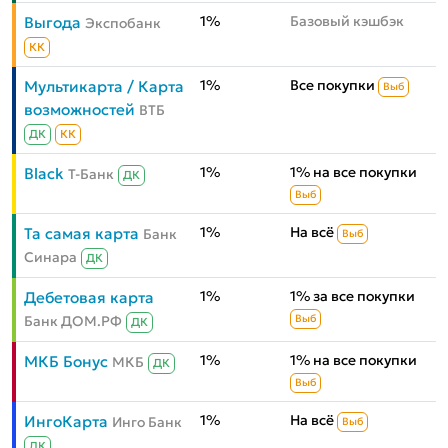
1%
Базовый кэшбэк
Выгода
Экспобанк
КК
1%
Все покупки
Мультикарта / Карта
Выб
возможностей
ВТБ
ДК
КК
1%
1% на все покупки
Black
Т-Банк
ДК
Выб
1%
На всё
Та самая карта
Банк
Выб
Синара
ДК
1%
1% за все покупки
Дебетовая карта
Банк ДОМ.РФ
Выб
ДК
1%
1% на все покупки
МКБ Бонус
МКБ
ДК
Выб
1%
На всё
ИнгоКарта
Инго Банк
Выб
ДК