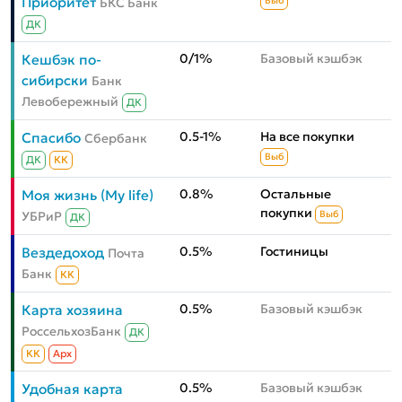
Приоритет
БКС Банк
Выб
ДК
0/1%
Базовый кэшбэк
Кешбэк по-
сибирски
Банк
Левобережный
ДК
0.5-1%
На все покупки
Спасибо
Сбербанк
Выб
ДК
КК
0.8%
Остальные
Моя жизнь (My life)
покупки
УБРиР
Выб
ДК
0.5%
Гостиницы
Вездедоход
Почта
Банк
КК
0.5%
Базовый кэшбэк
Карта хозяина
РоссельхозБанк
ДК
КК
Aрх
0.5%
Базовый кэшбэк
Удобная карта