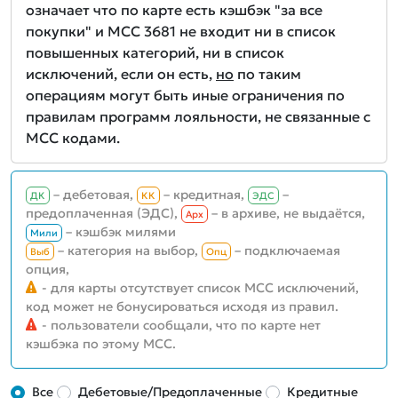
означает что по карте есть кэшбэк "за все
покупки" и MCC 3681 не входит ни в список
повышенных категорий, ни в список
исключений, если он есть,
но
по таким
операциям могут быть иные ограничения по
правилам программ лояльности, не связанные с
MCC кодами.
– дебетовая,
– кредитная,
–
ДК
КК
ЭДС
предоплаченная (ЭДС),
– в архиве, не выдаётся,
Aрх
– кэшбэк милями
Мили
– категория на выбор,
– подключаемая
Выб
Опц
опция,
- для карты отсутствует список MCC исключений,
код может не бонусироваться исходя из правил.
- пользователи сообщали, что по карте нет
кэшбэка по этому MCC.
Все
Дебетовые/Предоплаченные
Кредитные