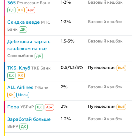
1-3%
Базовый кэшбэк
365
Ренессанс Банк
ДК
КК
Aрх
1-3%
Базовый кэшбэк
Скидка везде
МТС
Банк
ДК
1.5-3%
Базовый кэшбэк
Дебетовая карта с
кэшбэком на всё
Совкомбанк
ДК
0.5/1.3/3%
Путешествия
ТКБ. Клуб
ТКБ Банк
Выб
ДК
КК
2%
Базовый кэшбэк
ALL Airlines
Т-Банк
КК
Мили
2%
Путешествия
Пора
УБРиР
Выб
ДК
Aрх
1-2%
Базовый кэшбэк
Заработай больше
ВБРР
ДК