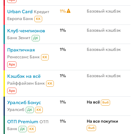
1%
Базовый кэшбэк
Urban Card
Кредит
Европа Банк
КК
1%
Базовый кэшбэк
Клуб чемпионов
Банк Зенит
ДК
1%
Базовый кэшбэк
Практичная
Ренессанс Банк
КК
Aрх
1%
Базовый кэшбэк
Кэшбэк на всё
Райффайзен Банк
КК
Aрх
1%
На всё
Уралсиб Бонус
Выб
Уралсиб
ДК
КК
1%
На все покупки
ОТП Premium
ОТП
Банк
Выб
ДК
КК