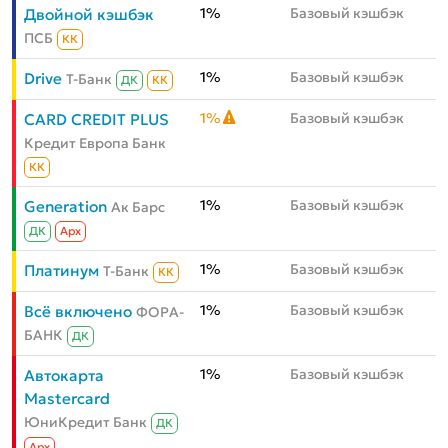
1%
Базовый кэшбэк
Двойной кэшбэк
ПСБ
КК
1%
Базовый кэшбэк
Drive
Т-Банк
ДК
КК
1%
Базовый кэшбэк
CARD CREDIT PLUS
Кредит Европа Банк
КК
1%
Базовый кэшбэк
Generation
Ак Барс
ДК
Aрх
1%
Базовый кэшбэк
Платинум
Т-Банк
КК
1%
Базовый кэшбэк
Всё включено
ФОРА-
БАНК
ДК
1%
Базовый кэшбэк
Автокарта
Mastercard
ЮниКредит Банк
ДК
Aрх