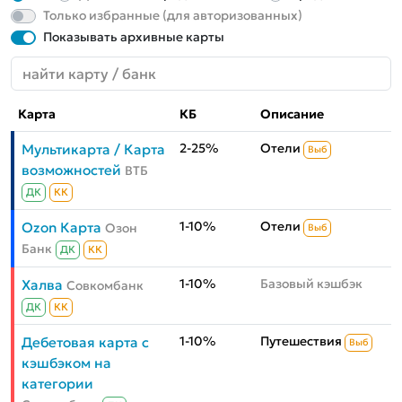
Только избранные (для авторизованных)
Показывать архивные карты
Карта
КБ
Описание
2-25%
Отели
Мультикарта / Карта
Выб
возможностей
ВТБ
ДК
КК
1-10%
Отели
Ozon Карта
Озон
Выб
Банк
ДК
КК
1-10%
Базовый кэшбэк
Халва
Совкомбанк
ДК
КК
1-10%
Путешествия
Дебетовая карта с
Выб
кэшбэком на
категории