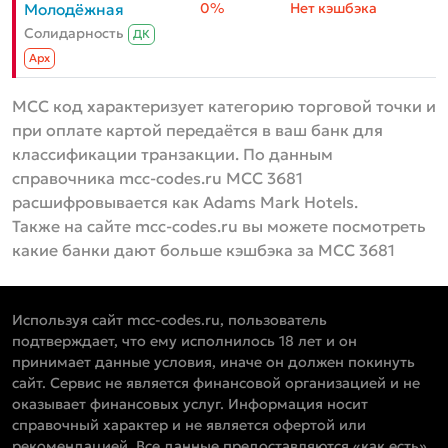
0%
Нет кэшбэка
Молодёжная
Солидарность
ДК
Aрх
MCC код характеризует категорию торговой точки и
при оплате картой передаётся в ваш банк для
классификации транзакции. По данным
справочника mcc-codes.ru MCC 3681
расшифровывается как Adams Mark Hotels.
Также на сайте mcc-codes.ru вы можете посмотреть
какие банки дают больше кэшбэка за MCC 3681
Используя сайт mcc-codes.ru, пользователь
подтверждает, что ему исполнилось 18 лет и он
принимает данные условия, иначе он должен покинуть
сайт. Сервис не является финансовой организацией и не
оказывает финансовых услуг. Информация носит
справочный характер и не является офертой или
рекомендацией. Все данные предоставляются «как есть»