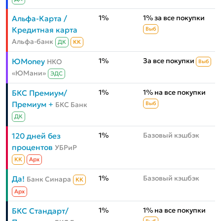
1%
1% за все покупки
Альфа-Карта /
Кредитная карта
Выб
Альфа-банк
ДК
КК
1%
За все покупки
ЮMoney
НКО
Выб
«ЮМани»
ЭДС
1%
1% на все покупки
БКС Премиум/
Премиум +
БКС Банк
Выб
ДК
1%
Базовый кэшбэк
120 дней без
процентов
УБРиР
КК
Aрх
1%
Базовый кэшбэк
Да!
Банк Синара
КК
Aрх
1%
1% на все покупки
БКС Стандарт/