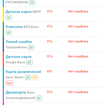
РУСНАРБАНК
ДК
0%
Нет кэшбэка
Детская карта
ВБРР
ДК
0%
Нет кэшбэка
Классика
ВУЗ-банк
ДК
0%
Нет кэшбэка
Умный кэшбэк
Газпромбанк
ДК
0%
Нет кэшбэка
Детская карта
Альфа-банк
ДК
0%
Нет кэшбэка
Карта развлечений
Банк Зенит
ДК
КК
Aрх
0%
Нет кэшбэка
Движкарта
Банк
Александровский
ДК