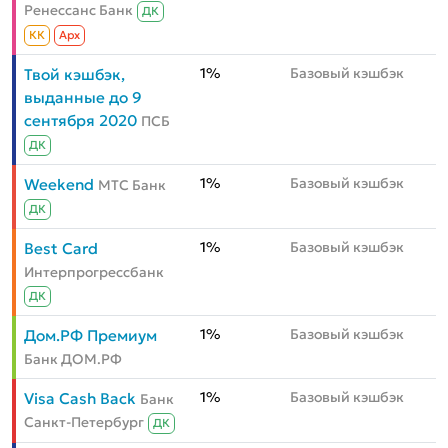
Ренессанс Банк
ДК
КК
Aрх
1%
Базовый кэшбэк
Твой кэшбэк,
выданные до 9
сентября 2020
ПСБ
ДК
1%
Базовый кэшбэк
Weekend
МТС Банк
ДК
1%
Базовый кэшбэк
Best Card
Интерпрогрессбанк
ДК
1%
Базовый кэшбэк
Дом.РФ Премиум
Банк ДОМ.РФ
1%
Базовый кэшбэк
Visa Cash Back
Банк
Санкт-Петербург
ДК