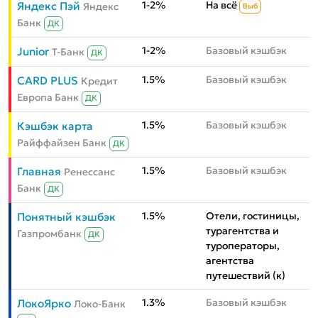
1-2%
На всё
Яндекс Пэй
Яндекс
Выб
Банк
ДК
1-2%
Базовый кэшбэк
Junior
Т-Банк
ДК
1.5%
Базовый кэшбэк
CARD PLUS
Кредит
Европа Банк
ДК
1.5%
Базовый кэшбэк
Кэшбэк карта
Райффайзен Банк
ДК
1.5%
Базовый кэшбэк
Главная
Ренессанс
Банк
ДК
1.5%
Отели, гостиницы,
Понятный кэшбэк
турагентства и
Газпромбанк
ДК
туроператоры,
агентства
путешествий (к)
1.3%
Базовый кэшбэк
ЛокоЯрко
Локо-Банк