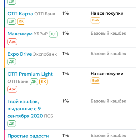
ДК
1%
На все покупки
ОТП Карта
ОТП Банк
Выб
ДК
КК
1%
Базовый кэшбэк
Максимум
УБРиР
ДК
Aрх
1%
Базовый кэшбэк
Expo Drive
Экспобанк
ДК
1%
На все покупки
ОТП Premium Light
ОТП Банк
Выб
ДК
КК
Aрх
1%
Базовый кэшбэк
Твой кэшбэк,
выданные с 9
сентября 2020
ПСБ
ДК
1%
Базовый кэшбэк
Простые радости