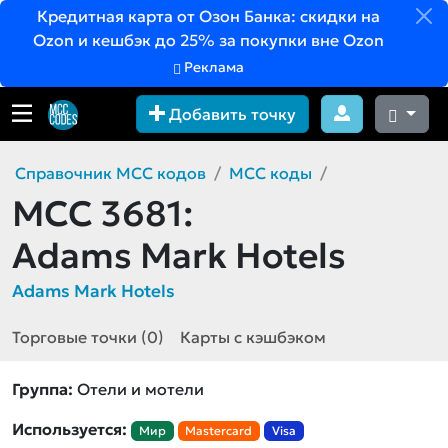
Кредитная карта от Озон Банка: скидки на
Ozon и кешбэк до 25% за покупки вне Ozon
Реклама
Добавить точку
Справочник MCC кодов
MCC коды
MCC 3681:
Adams Mark Hotels
Adams Mark Hotels
Торговые точки (0)
Карты с кэшбэком
Группа:
Отели и мотели
Используется:
Мир
Mastercard
Visa