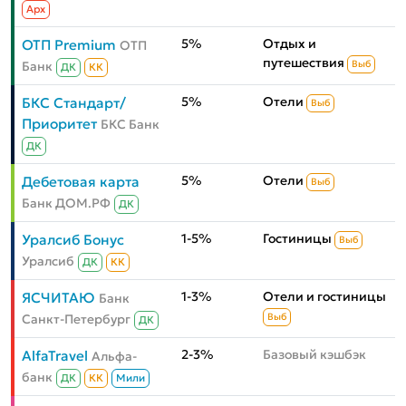
Aрх
5%
Отдых и
ОТП Premium
ОТП
путешествия
Банк
Выб
ДК
КК
5%
Отели
БКС Стандарт/
Выб
Приоритет
БКС Банк
ДК
5%
Отели
Дебетовая карта
Выб
Банк ДОМ.РФ
ДК
1-5%
Гостиницы
Уралсиб Бонус
Выб
Уралсиб
ДК
КК
1-3%
Отели и гостиницы
ЯСЧИТАЮ
Банк
Санкт-Петербург
Выб
ДК
2-3%
Базовый кэшбэк
AlfaTravel
Альфа-
банк
ДК
КК
Мили