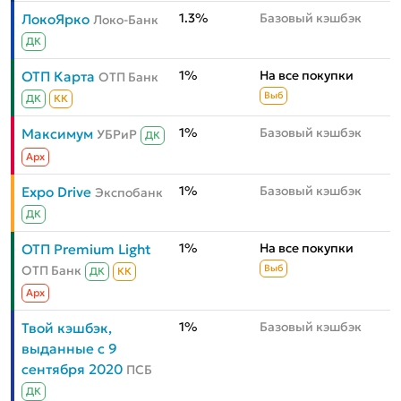
1.3%
Базовый кэшбэк
ЛокоЯрко
Локо-Банк
ДК
1%
На все покупки
ОТП Карта
ОТП Банк
Выб
ДК
КК
1%
Базовый кэшбэк
Максимум
УБРиР
ДК
Aрх
1%
Базовый кэшбэк
Expo Drive
Экспобанк
ДК
1%
На все покупки
ОТП Premium Light
ОТП Банк
Выб
ДК
КК
Aрх
1%
Базовый кэшбэк
Твой кэшбэк,
выданные с 9
сентября 2020
ПСБ
ДК