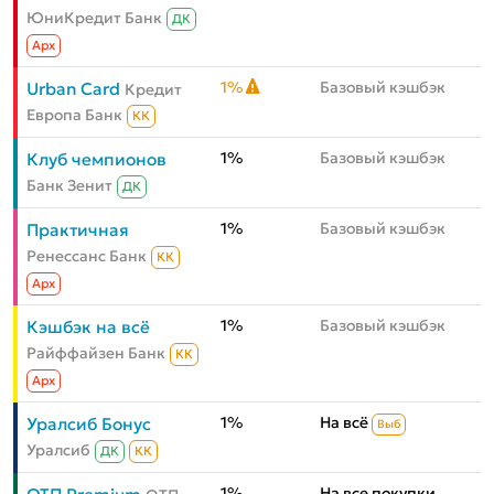
ЮниКредит Банк
ДК
Aрх
1%
Базовый кэшбэк
Urban Card
Кредит
Европа Банк
КК
1%
Базовый кэшбэк
Клуб чемпионов
Банк Зенит
ДК
1%
Базовый кэшбэк
Практичная
Ренессанс Банк
КК
Aрх
1%
Базовый кэшбэк
Кэшбэк на всё
Райффайзен Банк
КК
Aрх
1%
На всё
Уралсиб Бонус
Выб
Уралсиб
ДК
КК
1%
На все покупки