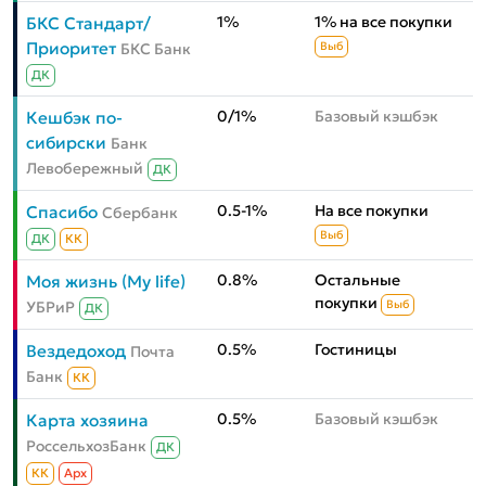
1%
1% на все покупки
БКС Стандарт/
Приоритет
БКС Банк
Выб
ДК
0/1%
Базовый кэшбэк
Кешбэк по-
сибирски
Банк
Левобережный
ДК
0.5-1%
На все покупки
Спасибо
Сбербанк
Выб
ДК
КК
0.8%
Остальные
Моя жизнь (My life)
покупки
УБРиР
Выб
ДК
0.5%
Гостиницы
Вездедоход
Почта
Банк
КК
0.5%
Базовый кэшбэк
Карта хозяина
РоссельхозБанк
ДК
КК
Aрх