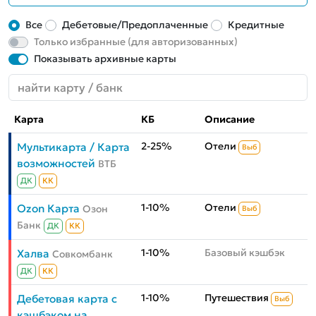
Все
Дебетовые/Предоплаченные
Кредитные
Только избранные (для авторизованных)
Показывать архивные карты
Карта
КБ
Описание
2-25%
Отели
Мультикарта / Карта
Выб
возможностей
ВТБ
ДК
КК
1-10%
Отели
Ozon Карта
Озон
Выб
Банк
ДК
КК
1-10%
Базовый кэшбэк
Халва
Совкомбанк
ДК
КК
1-10%
Путешествия
Дебетовая карта с
Выб
кэшбэком на