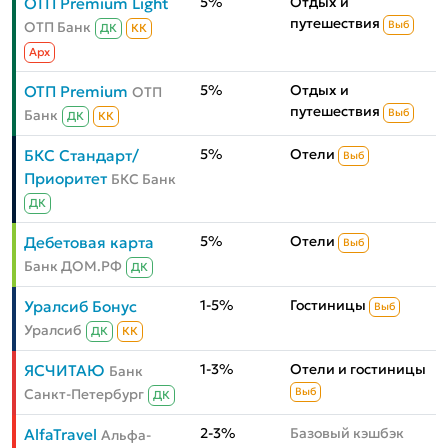
5%
Отдых и
ОТП Premium Light
путешествия
ОТП Банк
Выб
ДК
КК
Aрх
5%
Отдых и
ОТП Premium
ОТП
путешествия
Банк
Выб
ДК
КК
5%
Отели
БКС Стандарт/
Выб
Приоритет
БКС Банк
ДК
5%
Отели
Дебетовая карта
Выб
Банк ДОМ.РФ
ДК
1-5%
Гостиницы
Уралсиб Бонус
Выб
Уралсиб
ДК
КК
1-3%
Отели и гостиницы
ЯСЧИТАЮ
Банк
Санкт-Петербург
Выб
ДК
2-3%
Базовый кэшбэк
AlfaTravel
Альфа-