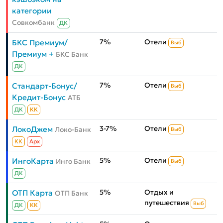
категории
Совкомбанк
ДК
7%
Отели
БКС Премиум/
Выб
Премиум +
БКС Банк
ДК
7%
Отели
Стандарт-Бонус/
Выб
Кредит-Бонус
АТБ
ДК
КК
3-7%
Отели
ЛокоДжем
Локо-Банк
Выб
КК
Aрх
5%
Отели
ИнгоКарта
Инго Банк
Выб
ДК
5%
Отдых и
ОТП Карта
ОТП Банк
путешествия
Выб
ДК
КК