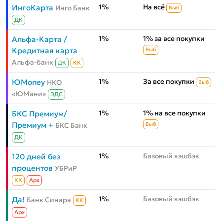
1%
На всё
ИнгоКарта
Инго Банк
Выб
ДК
1%
1% за все покупки
Альфа-Карта /
Кредитная карта
Выб
Альфа-банк
ДК
КК
1%
За все покупки
ЮMoney
НКО
Выб
«ЮМани»
ЭДС
1%
1% на все покупки
БКС Премиум/
Премиум +
БКС Банк
Выб
ДК
1%
Базовый кэшбэк
120 дней без
процентов
УБРиР
КК
Aрх
1%
Базовый кэшбэк
Да!
Банк Синара
КК
Aрх