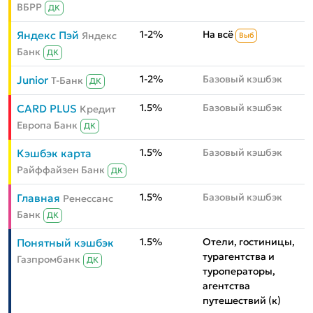
ВБРР
ДК
1-2%
На всё
Яндекс Пэй
Яндекс
Выб
Банк
ДК
1-2%
Базовый кэшбэк
Junior
Т-Банк
ДК
1.5%
Базовый кэшбэк
CARD PLUS
Кредит
Европа Банк
ДК
1.5%
Базовый кэшбэк
Кэшбэк карта
Райффайзен Банк
ДК
1.5%
Базовый кэшбэк
Главная
Ренессанс
Банк
ДК
1.5%
Отели, гостиницы,
Понятный кэшбэк
турагентства и
Газпромбанк
ДК
туроператоры,
агентства
путешествий (к)