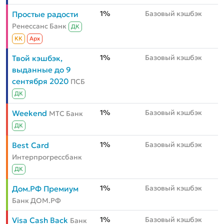
1%
Базовый кэшбэк
Простые радости
Ренессанс Банк
ДК
КК
Aрх
1%
Базовый кэшбэк
Твой кэшбэк,
выданные до 9
сентября 2020
ПСБ
ДК
1%
Базовый кэшбэк
Weekend
МТС Банк
ДК
1%
Базовый кэшбэк
Best Card
Интерпрогрессбанк
ДК
1%
Базовый кэшбэк
Дом.РФ Премиум
Банк ДОМ.РФ
1%
Базовый кэшбэк
Visa Cash Back
Банк