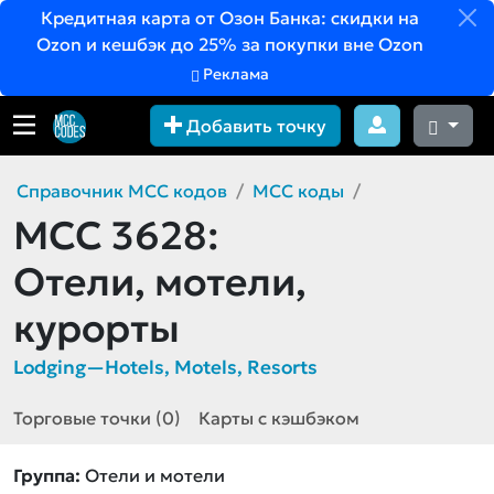
Кредитная карта от Озон Банка: скидки на
Ozon и кешбэк до 25% за покупки вне Ozon
Реклама
Добавить точку
Справочник MCC кодов
MCC коды
MCC 3628:
Отели, мотели,
курорты
Lodging—Hotels, Motels, Resorts
Торговые точки (0)
Карты с кэшбэком
Группа:
Отели и мотели