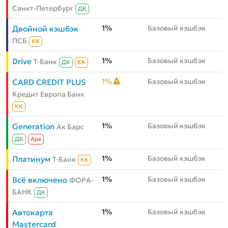
Санкт-Петербург
ДК
1%
Базовый кэшбэк
Двойной кэшбэк
ПСБ
КК
1%
Базовый кэшбэк
Drive
Т-Банк
ДК
КК
1%
Базовый кэшбэк
CARD CREDIT PLUS
Кредит Европа Банк
КК
1%
Базовый кэшбэк
Generation
Ак Барс
ДК
Aрх
1%
Базовый кэшбэк
Платинум
Т-Банк
КК
1%
Базовый кэшбэк
Всё включено
ФОРА-
БАНК
ДК
1%
Базовый кэшбэк
Автокарта
Mastercard