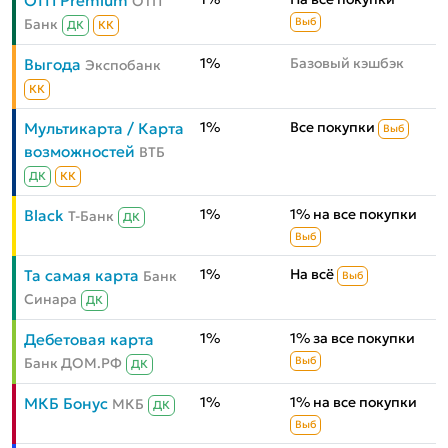
ОТП Premium
ОТП
Банк
Выб
ДК
КК
1%
Базовый кэшбэк
Выгода
Экспобанк
КК
1%
Все покупки
Мультикарта / Карта
Выб
возможностей
ВТБ
ДК
КК
1%
1% на все покупки
Black
Т-Банк
ДК
Выб
1%
На всё
Та самая карта
Банк
Выб
Синара
ДК
1%
1% за все покупки
Дебетовая карта
Банк ДОМ.РФ
Выб
ДК
1%
1% на все покупки
МКБ Бонус
МКБ
ДК
Выб