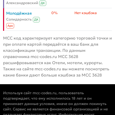
Александровский
ДК
0%
Нет кэшбэка
Молодёжная
Солидарность
ДК
Aрх
MCC код характеризует категорию торговой точки и
при оплате картой передаётся в ваш банк для
классификации транзакции. По данным
справочника mcc-codes.ru MCC 3628
расшифровывается как Отели, мотели, курорты.
Также на сайте mcc-codes.ru вы можете посмотреть
какие банки дают больше кэшбэка за MCC 3628
Используя сайт mcc-codes.ru, пользователь
подтверждает, что ему исполнилось 18 лет и он
принимает данные условия, иначе он должен покинуть
сайт. Сервис не является финансовой организацией и не
оказывает финансовых услуг. Информация носит