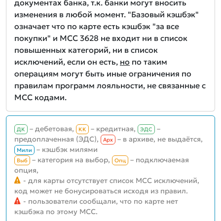
документах банка, т.к. банки могут вносить
изменения в любой момент. "Базовый кэшбэк"
означает что по карте есть кэшбэк "за все
покупки" и MCC 3628 не входит ни в список
повышенных категорий, ни в список
исключений, если он есть,
но
по таким
операциям могут быть иные ограничения по
правилам программ лояльности, не связанные с
MCC кодами.
– дебетовая,
– кредитная,
–
ДК
КК
ЭДС
предоплаченная (ЭДС),
– в архиве, не выдаётся,
Aрх
– кэшбэк милями
Мили
– категория на выбор,
– подключаемая
Выб
Опц
опция,
- для карты отсутствует список MCC исключений,
код может не бонусироваться исходя из правил.
- пользователи сообщали, что по карте нет
кэшбэка по этому MCC.