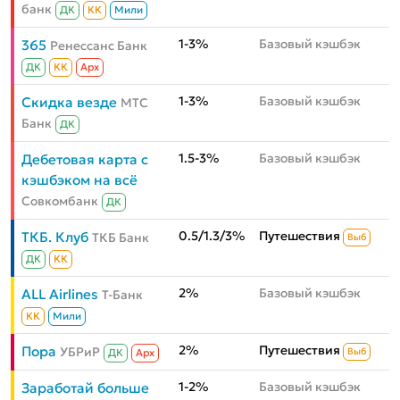
банк
ДК
КК
Мили
1-3%
Базовый кэшбэк
365
Ренессанс Банк
ДК
КК
Aрх
1-3%
Базовый кэшбэк
Скидка везде
МТС
Банк
ДК
1.5-3%
Базовый кэшбэк
Дебетовая карта с
кэшбэком на всё
Совкомбанк
ДК
0.5/1.3/3%
Путешествия
ТКБ. Клуб
ТКБ Банк
Выб
ДК
КК
2%
Базовый кэшбэк
ALL Airlines
Т-Банк
КК
Мили
2%
Путешествия
Пора
УБРиР
Выб
ДК
Aрх
1-2%
Базовый кэшбэк
Заработай больше