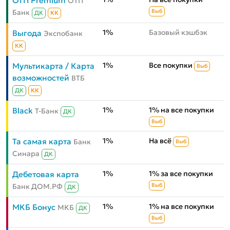
ОТП Premium
ОТП
Банк
Выб
ДК
КК
1%
Базовый кэшбэк
Выгода
Экспобанк
КК
1%
Все покупки
Мультикарта / Карта
Выб
возможностей
ВТБ
ДК
КК
1%
1% на все покупки
Black
Т-Банк
ДК
Выб
1%
На всё
Та самая карта
Банк
Выб
Синара
ДК
1%
1% за все покупки
Дебетовая карта
Банк ДОМ.РФ
Выб
ДК
1%
1% на все покупки
МКБ Бонус
МКБ
ДК
Выб