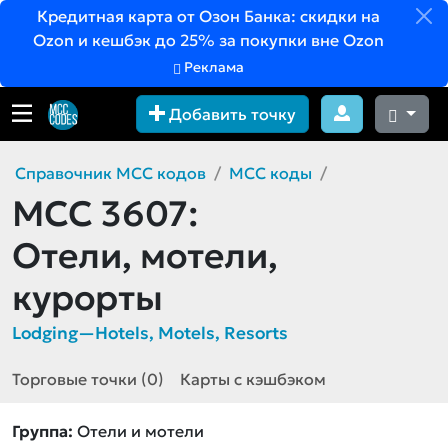
Кредитная карта от Озон Банка: скидки на
Ozon и кешбэк до 25% за покупки вне Ozon
Реклама
Добавить точку
Справочник MCC кодов
MCC коды
MCC 3607:
Отели, мотели,
курорты
Lodging—Hotels, Motels, Resorts
Торговые точки (0)
Карты с кэшбэком
Группа:
Отели и мотели