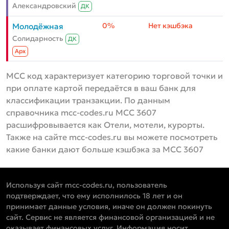
Александровский
ДК
0%
Нет кэшбэка
Молодёжная
Солидарность
ДК
Aрх
MCC код характеризует категорию торговой точки и
при оплате картой передаётся в ваш банк для
классификации транзакции. По данным
справочника mcc-codes.ru MCC 3607
расшифровывается как Отели, мотели, курорты.
Также на сайте mcc-codes.ru вы можете посмотреть
какие банки дают больше кэшбэка за MCC 3607
Используя сайт mcc-codes.ru, пользователь
подтверждает, что ему исполнилось 18 лет и он
принимает данные условия, иначе он должен покинуть
сайт. Сервис не является финансовой организацией и не
оказывает финансовых услуг. Информация носит