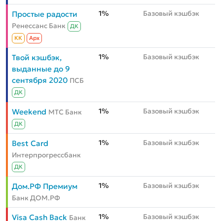
1%
Базовый кэшбэк
Простые радости
Ренессанс Банк
ДК
КК
Aрх
1%
Базовый кэшбэк
Твой кэшбэк,
выданные до 9
сентября 2020
ПСБ
ДК
1%
Базовый кэшбэк
Weekend
МТС Банк
ДК
1%
Базовый кэшбэк
Best Card
Интерпрогрессбанк
ДК
1%
Базовый кэшбэк
Дом.РФ Премиум
Банк ДОМ.РФ
1%
Базовый кэшбэк
Visa Cash Back
Банк