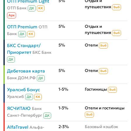
5%
Отдых и
ОТП Premium Light
путешествия
ОТП Банк
Выб
ДК
КК
Aрх
5%
Отдых и
ОТП Premium
ОТП
путешествия
Банк
Выб
ДК
КК
5%
Отели
БКС Стандарт/
Выб
Приоритет
БКС Банк
ДК
5%
Отели
Дебетовая карта
Выб
Банк ДОМ.РФ
ДК
1-5%
Гостиницы
Уралсиб Бонус
Выб
Уралсиб
ДК
КК
1-3%
Отели и гостиницы
ЯСЧИТАЮ
Банк
Санкт-Петербург
Выб
ДК
2-3%
Базовый кэшбэк
AlfaTravel
Альфа-