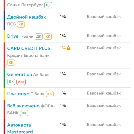
Санкт-Петербург
ДК
1%
Базовый кэшбэк
Двойной кэшбэк
ПСБ
КК
1%
Базовый кэшбэк
Drive
Т-Банк
ДК
КК
1%
Базовый кэшбэк
CARD CREDIT PLUS
Кредит Европа Банк
КК
1%
Базовый кэшбэк
Generation
Ак Барс
ДК
Aрх
1%
Базовый кэшбэк
Платинум
Т-Банк
КК
1%
Базовый кэшбэк
Всё включено
ФОРА-
БАНК
ДК
1%
Базовый кэшбэк
Автокарта
Mastercard