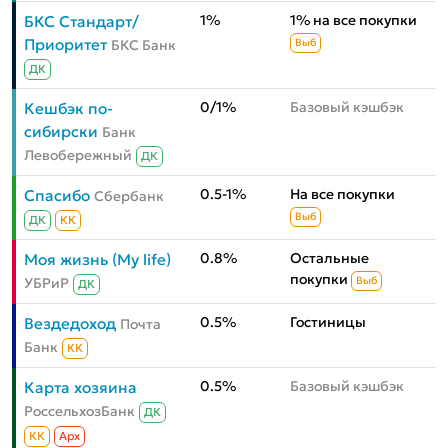
1%
1% на все покупки
БКС Стандарт/
Приоритет
БКС Банк
Выб
ДК
0/1%
Базовый кэшбэк
Кешбэк по-
сибирски
Банк
Левобережный
ДК
0.5-1%
На все покупки
Спасибо
Сбербанк
Выб
ДК
КК
0.8%
Остальные
Моя жизнь (My life)
покупки
УБРиР
Выб
ДК
0.5%
Гостиницы
Вездедоход
Почта
Банк
КК
0.5%
Базовый кэшбэк
Карта хозяина
РоссельхозБанк
ДК
КК
Aрх