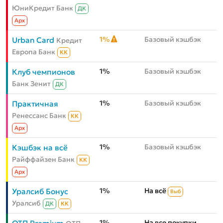
ЮниКредит Банк
ДК
Aрх
1%
Базовый кэшбэк
Urban Card
Кредит
Европа Банк
КК
1%
Базовый кэшбэк
Клуб чемпионов
Банк Зенит
ДК
1%
Базовый кэшбэк
Практичная
Ренессанс Банк
КК
Aрх
1%
Базовый кэшбэк
Кэшбэк на всё
Райффайзен Банк
КК
Aрх
1%
На всё
Уралсиб Бонус
Выб
Уралсиб
ДК
КК
1%
На все покупки