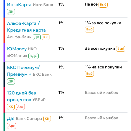
1%
На всё
ИнгоКарта
Инго Банк
Выб
ДК
1%
1% за все покупки
Альфа-Карта /
Кредитная карта
Выб
Альфа-банк
ДК
КК
1%
За все покупки
ЮMoney
НКО
Выб
«ЮМани»
ЭДС
1%
1% на все покупки
БКС Премиум/
Премиум +
БКС Банк
Выб
ДК
1%
Базовый кэшбэк
120 дней без
процентов
УБРиР
КК
Aрх
1%
Базовый кэшбэк
Да!
Банк Синара
КК
Aрх