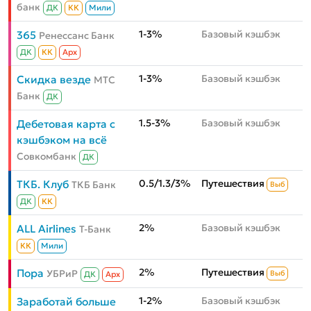
банк
ДК
КК
Мили
1-3%
Базовый кэшбэк
365
Ренессанс Банк
ДК
КК
Aрх
1-3%
Базовый кэшбэк
Скидка везде
МТС
Банк
ДК
1.5-3%
Базовый кэшбэк
Дебетовая карта с
кэшбэком на всё
Совкомбанк
ДК
0.5/1.3/3%
Путешествия
ТКБ. Клуб
ТКБ Банк
Выб
ДК
КК
2%
Базовый кэшбэк
ALL Airlines
Т-Банк
КК
Мили
2%
Путешествия
Пора
УБРиР
Выб
ДК
Aрх
1-2%
Базовый кэшбэк
Заработай больше