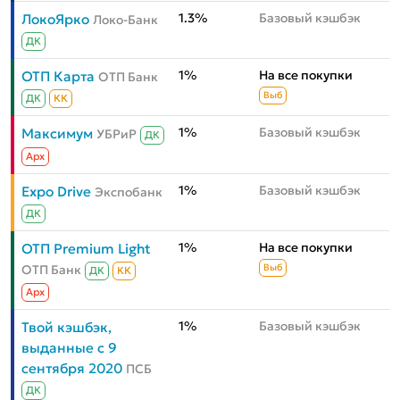
1.3%
Базовый кэшбэк
ЛокоЯрко
Локо-Банк
ДК
1%
На все покупки
ОТП Карта
ОТП Банк
Выб
ДК
КК
1%
Базовый кэшбэк
Максимум
УБРиР
ДК
Aрх
1%
Базовый кэшбэк
Expo Drive
Экспобанк
ДК
1%
На все покупки
ОТП Premium Light
ОТП Банк
Выб
ДК
КК
Aрх
1%
Базовый кэшбэк
Твой кэшбэк,
выданные с 9
сентября 2020
ПСБ
ДК