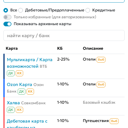
Все
Дебетовые/Предоплаченные
Кредитные
Только избранные (для авторизованных)
Показывать архивные карты
Карта
КБ
Описание
2-25%
Отели
Мультикарта / Карта
Выб
возможностей
ВТБ
ДК
КК
1-10%
Отели
Ozon Карта
Озон
Выб
Банк
ДК
КК
1-10%
Базовый кэшбэк
Халва
Совкомбанк
ДК
КК
1-10%
Путешествия
Дебетовая карта с
Выб
кэшбэком на