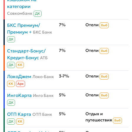
категории
Совкомбанк
ДК
7%
Отели
БКС Премиум/
Выб
Премиум +
БКС Банк
ДК
7%
Отели
Стандарт-Бонус/
Выб
Кредит-Бонус
АТБ
ДК
КК
3-7%
Отели
ЛокоДжем
Локо-Банк
Выб
КК
Aрх
5%
Отели
ИнгоКарта
Инго Банк
Выб
ДК
5%
Отдых и
ОТП Карта
ОТП Банк
путешествия
Выб
ДК
КК