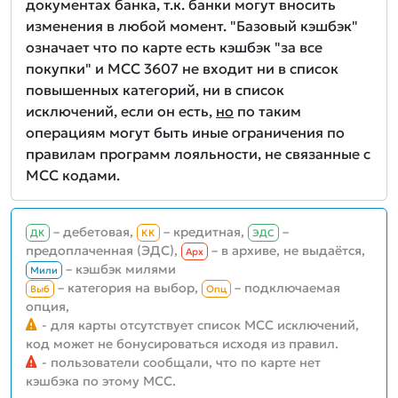
документах банка, т.к. банки могут вносить
изменения в любой момент. "Базовый кэшбэк"
означает что по карте есть кэшбэк "за все
покупки" и MCC 3607 не входит ни в список
повышенных категорий, ни в список
исключений, если он есть,
но
по таким
операциям могут быть иные ограничения по
правилам программ лояльности, не связанные с
MCC кодами.
– дебетовая,
– кредитная,
–
ДК
КК
ЭДС
предоплаченная (ЭДС),
– в архиве, не выдаётся,
Aрх
– кэшбэк милями
Мили
– категория на выбор,
– подключаемая
Выб
Опц
опция,
- для карты отсутствует список MCC исключений,
код может не бонусироваться исходя из правил.
- пользователи сообщали, что по карте нет
кэшбэка по этому MCC.