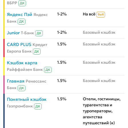
ВБРР
ДК
1-2%
На всё
Яндекс Пэй
Яндекс
Выб
Банк
ДК
1-2%
Базовый кэшбэк
Junior
Т-Банк
ДК
1.5%
Базовый кэшбэк
CARD PLUS
Кредит
Европа Банк
ДК
1.5%
Базовый кэшбэк
Кэшбэк карта
Райффайзен Банк
ДК
1.5%
Базовый кэшбэк
Главная
Ренессанс
Банк
ДК
1.5%
Отели, гостиницы,
Понятный кэшбэк
турагентства и
Газпромбанк
ДК
туроператоры,
агентства
путешествий (к)