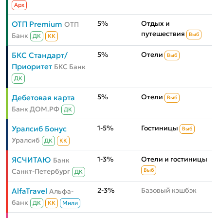
Aрх
5%
Отдых и
ОТП Premium
ОТП
путешествия
Банк
Выб
ДК
КК
5%
Отели
БКС Стандарт/
Выб
Приоритет
БКС Банк
ДК
5%
Отели
Дебетовая карта
Выб
Банк ДОМ.РФ
ДК
1-5%
Гостиницы
Уралсиб Бонус
Выб
Уралсиб
ДК
КК
1-3%
Отели и гостиницы
ЯСЧИТАЮ
Банк
Санкт-Петербург
Выб
ДК
2-3%
Базовый кэшбэк
AlfaTravel
Альфа-
банк
ДК
КК
Мили