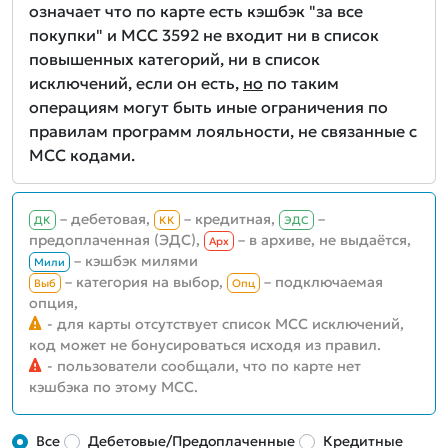
означает что по карте есть кэшбэк "за все
покупки" и MCC 3592 не входит ни в список
повышенных категорий, ни в список
исключений, если он есть,
но
по таким
операциям могут быть иные ограничения по
правилам программ лояльности, не связанные с
MCC кодами.
– дебетовая,
– кредитная,
–
ДК
КК
ЭДС
предоплаченная (ЭДС),
– в архиве, не выдаётся,
Aрх
– кэшбэк милями
Мили
– категория на выбор,
– подключаемая
Выб
Опц
опция,
- для карты отсутствует список MCC исключений,
код может не бонусироваться исходя из правил.
- пользователи сообщали, что по карте нет
кэшбэка по этому MCC.
Все
Дебетовые/Предоплаченные
Кредитные