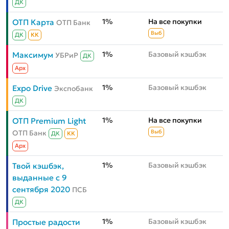
ДК
1%
На все покупки
ОТП Карта
ОТП Банк
Выб
ДК
КК
1%
Базовый кэшбэк
Максимум
УБРиР
ДК
Aрх
1%
Базовый кэшбэк
Expo Drive
Экспобанк
ДК
1%
На все покупки
ОТП Premium Light
ОТП Банк
Выб
ДК
КК
Aрх
1%
Базовый кэшбэк
Твой кэшбэк,
выданные с 9
сентября 2020
ПСБ
ДК
1%
Базовый кэшбэк
Простые радости