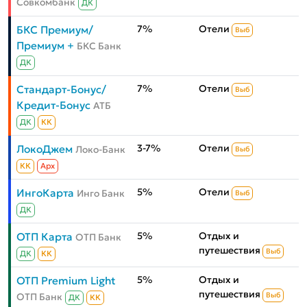
Совкомбанк
ДК
7%
Отели
БКС Премиум/
Выб
Премиум +
БКС Банк
ДК
7%
Отели
Стандарт-Бонус/
Выб
Кредит-Бонус
АТБ
ДК
КК
3-7%
Отели
ЛокоДжем
Локо-Банк
Выб
КК
Aрх
5%
Отели
ИнгоКарта
Инго Банк
Выб
ДК
5%
Отдых и
ОТП Карта
ОТП Банк
путешествия
Выб
ДК
КК
5%
Отдых и
ОТП Premium Light
путешествия
ОТП Банк
Выб
ДК
КК