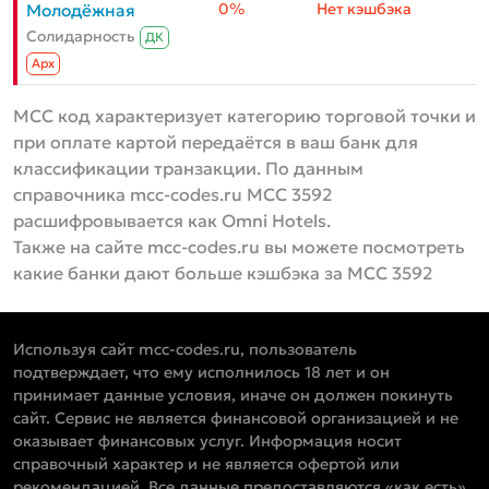
0%
Нет кэшбэка
Молодёжная
Солидарность
ДК
Aрх
MCC код характеризует категорию торговой точки и
при оплате картой передаётся в ваш банк для
классификации транзакции. По данным
справочника mcc-codes.ru MCC 3592
расшифровывается как Omni Hotels.
Также на сайте mcc-codes.ru вы можете посмотреть
какие банки дают больше кэшбэка за MCC 3592
Используя сайт mcc-codes.ru, пользователь
подтверждает, что ему исполнилось 18 лет и он
принимает данные условия, иначе он должен покинуть
сайт. Сервис не является финансовой организацией и не
оказывает финансовых услуг. Информация носит
справочный характер и не является офертой или
рекомендацией. Все данные предоставляются «как есть»