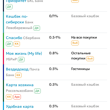
Приоритет
БКС Банк
Выб
ДК
0/1%
Базовый кэшбэк
Кешбэк по-
сибирски
Банк
Левобережный
ДК
0.5-1%
На все покупки
Спасибо
Сбербанк
Выб
ДК
КК
0.8%
Остальные
Моя жизнь (My life)
покупки
УБРиР
Выб
ДК
0.5%
Гостиницы
Вездедоход
Почта
Банк
КК
0.5%
Базовый кэшбэк
Карта хозяина
РоссельхозБанк
ДК
КК
Aрх
0.5%
Базовый кэшбэк
Удобная карта