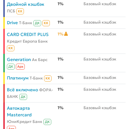
1%
Базовый кэшбэк
Двойной кэшбэк
ПСБ
КК
1%
Базовый кэшбэк
Drive
Т-Банк
ДК
КК
1%
Базовый кэшбэк
CARD CREDIT PLUS
Кредит Европа Банк
КК
1%
Базовый кэшбэк
Generation
Ак Барс
ДК
Aрх
1%
Базовый кэшбэк
Платинум
Т-Банк
КК
1%
Базовый кэшбэк
Всё включено
ФОРА-
БАНК
ДК
1%
Базовый кэшбэк
Автокарта
Mastercard
ЮниКредит Банк
ДК
Aрх