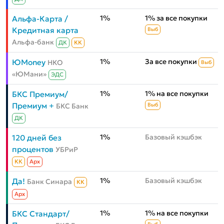
1%
1% за все покупки
Альфа-Карта /
Кредитная карта
Выб
Альфа-банк
ДК
КК
1%
За все покупки
ЮMoney
НКО
Выб
«ЮМани»
ЭДС
1%
1% на все покупки
БКС Премиум/
Премиум +
БКС Банк
Выб
ДК
1%
Базовый кэшбэк
120 дней без
процентов
УБРиР
КК
Aрх
1%
Базовый кэшбэк
Да!
Банк Синара
КК
Aрх
1%
1% на все покупки
БКС Стандарт/