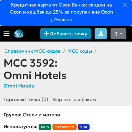
Кредитная карта от Озон Банка: скидки на
Ozon и кешбэк до 25% за покупки вне Ozon
Реклама
Добавить точку
Справочник MCC кодов
MCC коды
MCC 3592:
Omni Hotels
Omni Hotels
Торговые точки (0)
Карты с кэшбэком
Группа:
Отели и мотели
Используется:
Мир
Mastercard
Visa