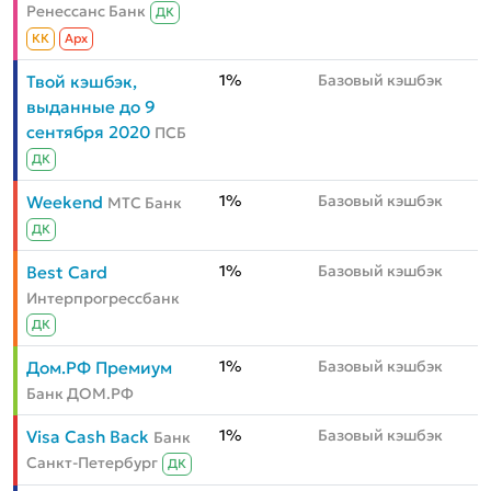
Ренессанс Банк
ДК
КК
Aрх
1%
Базовый кэшбэк
Твой кэшбэк,
выданные до 9
сентября 2020
ПСБ
ДК
1%
Базовый кэшбэк
Weekend
МТС Банк
ДК
1%
Базовый кэшбэк
Best Card
Интерпрогрессбанк
ДК
1%
Базовый кэшбэк
Дом.РФ Премиум
Банк ДОМ.РФ
1%
Базовый кэшбэк
Visa Cash Back
Банк
Санкт-Петербург
ДК