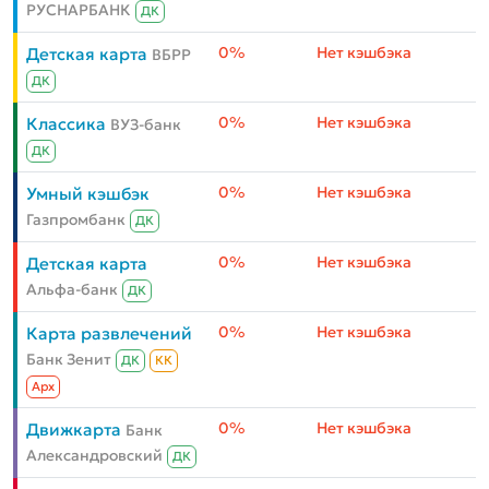
РУСНАРБАНК
ДК
0%
Нет кэшбэка
Детская карта
ВБРР
ДК
0%
Нет кэшбэка
Классика
ВУЗ-банк
ДК
0%
Нет кэшбэка
Умный кэшбэк
Газпромбанк
ДК
0%
Нет кэшбэка
Детская карта
Альфа-банк
ДК
0%
Нет кэшбэка
Карта развлечений
Банк Зенит
ДК
КК
Aрх
0%
Нет кэшбэка
Движкарта
Банк
Александровский
ДК