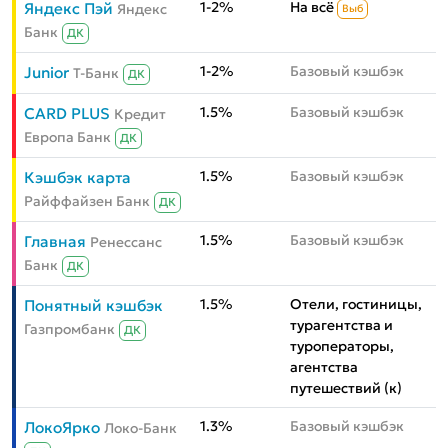
1-2%
На всё
Яндекс Пэй
Яндекс
Выб
Банк
ДК
1-2%
Базовый кэшбэк
Junior
Т-Банк
ДК
1.5%
Базовый кэшбэк
CARD PLUS
Кредит
Европа Банк
ДК
1.5%
Базовый кэшбэк
Кэшбэк карта
Райффайзен Банк
ДК
1.5%
Базовый кэшбэк
Главная
Ренессанс
Банк
ДК
1.5%
Отели, гостиницы,
Понятный кэшбэк
турагентства и
Газпромбанк
ДК
туроператоры,
агентства
путешествий (к)
1.3%
Базовый кэшбэк
ЛокоЯрко
Локо-Банк