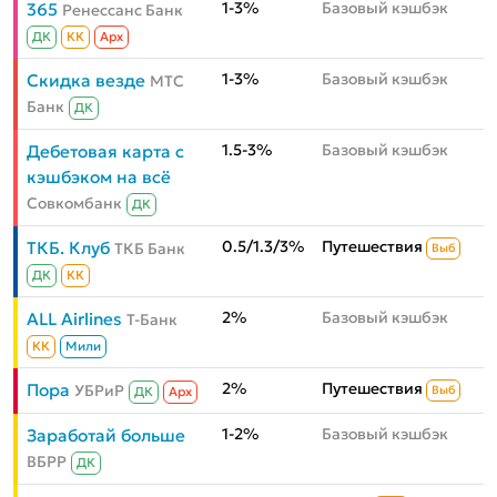
1-3%
Базовый кэшбэк
365
Ренессанс Банк
ДК
КК
Aрх
1-3%
Базовый кэшбэк
Скидка везде
МТС
Банк
ДК
1.5-3%
Базовый кэшбэк
Дебетовая карта с
кэшбэком на всё
Совкомбанк
ДК
0.5/1.3/3%
Путешествия
ТКБ. Клуб
ТКБ Банк
Выб
ДК
КК
2%
Базовый кэшбэк
ALL Airlines
Т-Банк
КК
Мили
2%
Путешествия
Пора
УБРиР
Выб
ДК
Aрх
1-2%
Базовый кэшбэк
Заработай больше
ВБРР
ДК