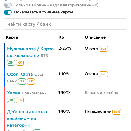
Только избранные (для авторизованных)
Показывать архивные карты
Карта
КБ
Описание
2-25%
Отели
Мультикарта / Карта
Выб
возможностей
ВТБ
ДК
КК
1-10%
Отели
Ozon Карта
Озон
Выб
Банк
ДК
КК
1-10%
Базовый кэшбэк
Халва
Совкомбанк
ДК
КК
1-10%
Путешествия
Дебетовая карта с
Выб
кэшбэком на
категории