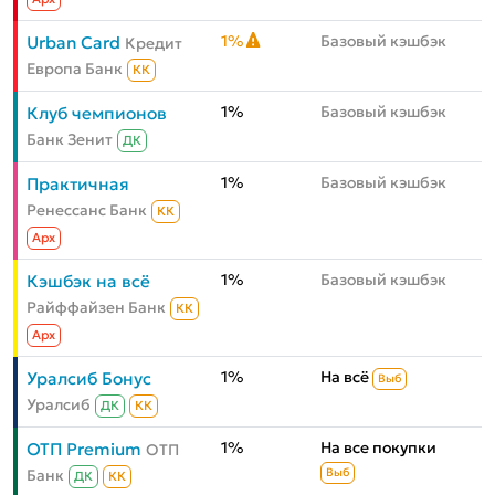
1%
Базовый кэшбэк
Urban Card
Кредит
Европа Банк
КК
1%
Базовый кэшбэк
Клуб чемпионов
Банк Зенит
ДК
1%
Базовый кэшбэк
Практичная
Ренессанс Банк
КК
Aрх
1%
Базовый кэшбэк
Кэшбэк на всё
Райффайзен Банк
КК
Aрх
1%
На всё
Уралсиб Бонус
Выб
Уралсиб
ДК
КК
1%
На все покупки
ОТП Premium
ОТП
Банк
Выб
ДК
КК