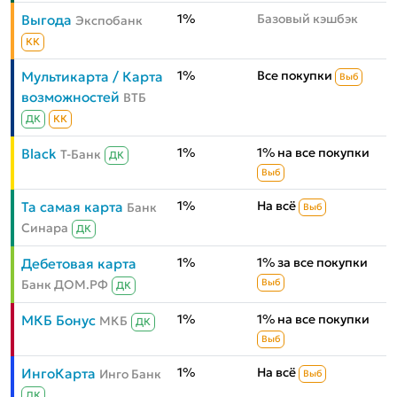
1%
Базовый кэшбэк
Выгода
Экспобанк
КК
1%
Все покупки
Мультикарта / Карта
Выб
возможностей
ВТБ
ДК
КК
1%
1% на все покупки
Black
Т-Банк
ДК
Выб
1%
На всё
Та самая карта
Банк
Выб
Синара
ДК
1%
1% за все покупки
Дебетовая карта
Банк ДОМ.РФ
Выб
ДК
1%
1% на все покупки
МКБ Бонус
МКБ
ДК
Выб
1%
На всё
ИнгоКарта
Инго Банк
Выб
ДК