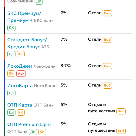
Совкомбанк
ДК
7%
Отели
БКС Премиум/
Выб
Премиум +
БКС Банк
ДК
7%
Отели
Стандарт-Бонус/
Выб
Кредит-Бонус
АТБ
ДК
КК
3-7%
Отели
ЛокоДжем
Локо-Банк
Выб
КК
Aрх
5%
Отели
ИнгоКарта
Инго Банк
Выб
ДК
5%
Отдых и
ОТП Карта
ОТП Банк
путешествия
Выб
ДК
КК
5%
Отдых и
ОТП Premium Light
путешествия
ОТП Банк
Выб
ДК
КК