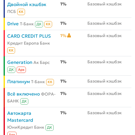
1%
Базовый кэшбэк
Двойной кэшбэк
ПСБ
КК
1%
Базовый кэшбэк
Drive
Т-Банк
ДК
КК
1%
Базовый кэшбэк
CARD CREDIT PLUS
Кредит Европа Банк
КК
1%
Базовый кэшбэк
Generation
Ак Барс
ДК
Aрх
1%
Базовый кэшбэк
Платинум
Т-Банк
КК
1%
Базовый кэшбэк
Всё включено
ФОРА-
БАНК
ДК
1%
Базовый кэшбэк
Автокарта
Mastercard
ЮниКредит Банк
ДК
Aрх