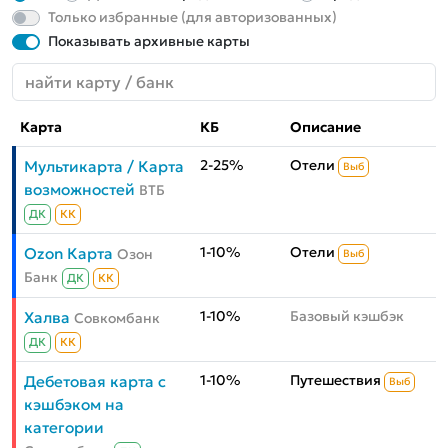
Только избранные (для авторизованных)
Показывать архивные карты
Карта
КБ
Описание
2-25%
Отели
Мультикарта / Карта
Выб
возможностей
ВТБ
ДК
КК
1-10%
Отели
Ozon Карта
Озон
Выб
Банк
ДК
КК
1-10%
Базовый кэшбэк
Халва
Совкомбанк
ДК
КК
1-10%
Путешествия
Дебетовая карта с
Выб
кэшбэком на
категории