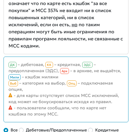
означает что по карте есть кэшбэк "за все
покупки" и MCC 3574 не входит ни в список
повышенных категорий, ни в список
исключений, если он есть,
но
по таким
операциям могут быть иные ограничения по
правилам программ лояльности, не связанные с
MCC кодами.
– дебетовая,
– кредитная,
–
ДК
КК
ЭДС
предоплаченная (ЭДС),
– в архиве, не выдаётся,
Aрх
– кэшбэк милями
Мили
– категория на выбор,
– подключаемая
Выб
Опц
опция,
- для карты отсутствует список MCC исключений,
код может не бонусироваться исходя из правил.
- пользователи сообщали, что по карте нет
кэшбэка по этому MCC.
Все
Дебетовые/Предоплаченные
Кредитные