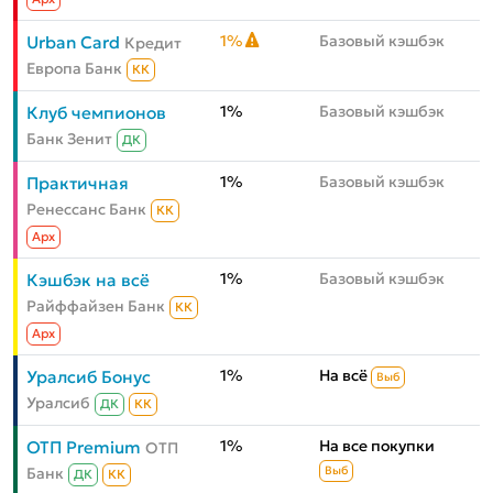
1%
Базовый кэшбэк
Urban Card
Кредит
Европа Банк
КК
1%
Базовый кэшбэк
Клуб чемпионов
Банк Зенит
ДК
1%
Базовый кэшбэк
Практичная
Ренессанс Банк
КК
Aрх
1%
Базовый кэшбэк
Кэшбэк на всё
Райффайзен Банк
КК
Aрх
1%
На всё
Уралсиб Бонус
Выб
Уралсиб
ДК
КК
1%
На все покупки
ОТП Premium
ОТП
Банк
Выб
ДК
КК