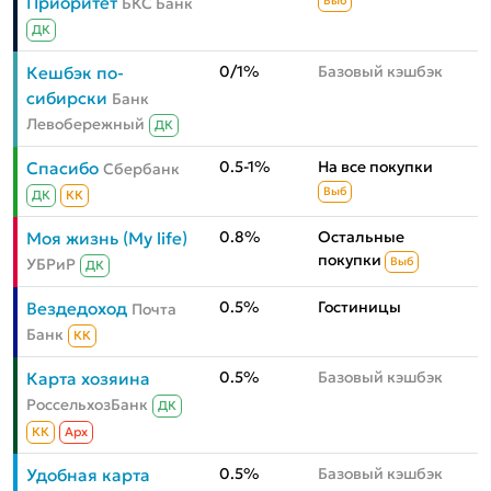
Приоритет
БКС Банк
Выб
ДК
0/1%
Базовый кэшбэк
Кешбэк по-
сибирски
Банк
Левобережный
ДК
0.5-1%
На все покупки
Спасибо
Сбербанк
Выб
ДК
КК
0.8%
Остальные
Моя жизнь (My life)
покупки
УБРиР
Выб
ДК
0.5%
Гостиницы
Вездедоход
Почта
Банк
КК
0.5%
Базовый кэшбэк
Карта хозяина
РоссельхозБанк
ДК
КК
Aрх
0.5%
Базовый кэшбэк
Удобная карта