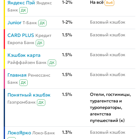
1-2%
На всё
Яндекс Пэй
Яндекс
Выб
Банк
ДК
1-2%
Базовый кэшбэк
Junior
Т-Банк
ДК
1.5%
Базовый кэшбэк
CARD PLUS
Кредит
Европа Банк
ДК
1.5%
Базовый кэшбэк
Кэшбэк карта
Райффайзен Банк
ДК
1.5%
Базовый кэшбэк
Главная
Ренессанс
Банк
ДК
1.5%
Отели, гостиницы,
Понятный кэшбэк
турагентства и
Газпромбанк
ДК
туроператоры,
агентства
путешествий (к)
1.3%
Базовый кэшбэк
ЛокоЯрко
Локо-Банк