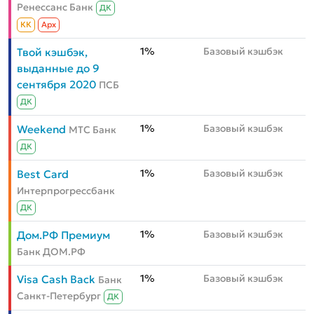
Ренессанс Банк
ДК
КК
Aрх
1%
Базовый кэшбэк
Твой кэшбэк,
выданные до 9
сентября 2020
ПСБ
ДК
1%
Базовый кэшбэк
Weekend
МТС Банк
ДК
1%
Базовый кэшбэк
Best Card
Интерпрогрессбанк
ДК
1%
Базовый кэшбэк
Дом.РФ Премиум
Банк ДОМ.РФ
1%
Базовый кэшбэк
Visa Cash Back
Банк
Санкт-Петербург
ДК