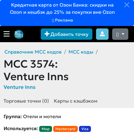
Кредитная карта от Озон Банка: скидки на
Ozon и кешбэк до 25% за покупки вне Ozon
Реклама
Добавить точку
Справочник MCC кодов
MCC коды
MCC 3574:
Venture Inns
Venture Inns
Торговые точки (0)
Карты с кэшбэком
Группа:
Отели и мотели
Используется:
Мир
Mastercard
Visa