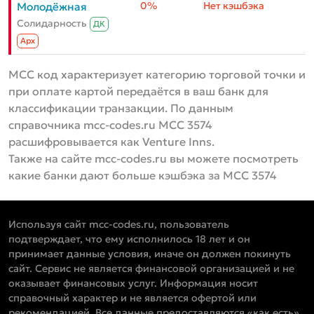
0%
Нет кэшбэка
Молодёжная
Солидарность
ДК
Aрх
MCC код характеризует категорию торговой точки и
при оплате картой передаётся в ваш банк для
классификации транзакции. По данным
справочника mcc-codes.ru MCC 3574
расшифровывается как Venture Inns.
Также на сайте mcc-codes.ru вы можете посмотреть
какие банки дают больше кэшбэка за MCC 3574
Используя сайт mcc-codes.ru, пользователь
подтверждает, что ему исполнилось 18 лет и он
принимает данные условия, иначе он должен покинуть
сайт. Сервис не является финансовой организацией и не
оказывает финансовых услуг. Информация носит
справочный характер и не является офертой или
рекомендацией. Все данные предоставляются «как есть»