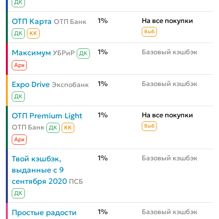
ДК
1%
На все покупки
ОТП Карта
ОТП Банк
Выб
ДК
КК
1%
Базовый кэшбэк
Максимум
УБРиР
ДК
Aрх
1%
Базовый кэшбэк
Expo Drive
Экспобанк
ДК
1%
На все покупки
ОТП Premium Light
ОТП Банк
Выб
ДК
КК
Aрх
1%
Базовый кэшбэк
Твой кэшбэк,
выданные с 9
сентября 2020
ПСБ
ДК
1%
Базовый кэшбэк
Простые радости