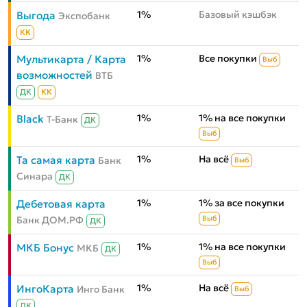
1%
Базовый кэшбэк
Выгода
Экспобанк
КК
1%
Все покупки
Мультикарта / Карта
Выб
возможностей
ВТБ
ДК
КК
1%
1% на все покупки
Black
Т-Банк
ДК
Выб
1%
На всё
Та самая карта
Банк
Выб
Синара
ДК
1%
1% за все покупки
Дебетовая карта
Банк ДОМ.РФ
Выб
ДК
1%
1% на все покупки
МКБ Бонус
МКБ
ДК
Выб
1%
На всё
ИнгоКарта
Инго Банк
Выб
ДК