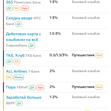
1-3%
Базовый кэшбэк
365
Ренессанс Банк
ДК
КК
Aрх
1-3%
Базовый кэшбэк
Скидка везде
МТС
Банк
ДК
1.5-3%
Базовый кэшбэк
Дебетовая карта с
кэшбэком на всё
Совкомбанк
ДК
0.5/1.3/3%
Путешествия
ТКБ. Клуб
ТКБ Банк
Выб
ДК
КК
2%
Базовый кэшбэк
ALL Airlines
Т-Банк
КК
Мили
2%
Путешествия
Пора
УБРиР
Выб
ДК
Aрх
1-2%
Базовый кэшбэк
Заработай больше
ВБРР
ДК