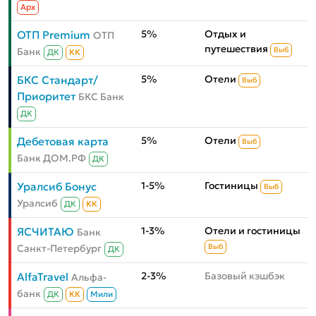
Aрх
5%
Отдых и
ОТП Premium
ОТП
путешествия
Банк
Выб
ДК
КК
5%
Отели
БКС Стандарт/
Выб
Приоритет
БКС Банк
ДК
5%
Отели
Дебетовая карта
Выб
Банк ДОМ.РФ
ДК
1-5%
Гостиницы
Уралсиб Бонус
Выб
Уралсиб
ДК
КК
1-3%
Отели и гостиницы
ЯСЧИТАЮ
Банк
Санкт-Петербург
Выб
ДК
2-3%
Базовый кэшбэк
AlfaTravel
Альфа-
банк
ДК
КК
Мили