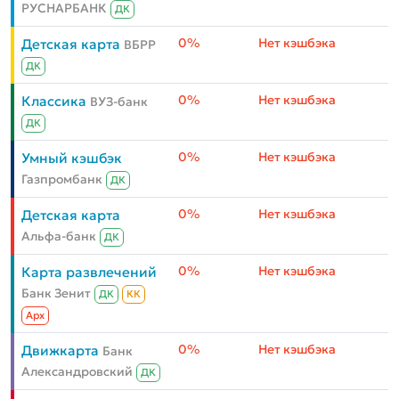
РУСНАРБАНК
ДК
0%
Нет кэшбэка
Детская карта
ВБРР
ДК
0%
Нет кэшбэка
Классика
ВУЗ-банк
ДК
0%
Нет кэшбэка
Умный кэшбэк
Газпромбанк
ДК
0%
Нет кэшбэка
Детская карта
Альфа-банк
ДК
0%
Нет кэшбэка
Карта развлечений
Банк Зенит
ДК
КК
Aрх
0%
Нет кэшбэка
Движкарта
Банк
Александровский
ДК