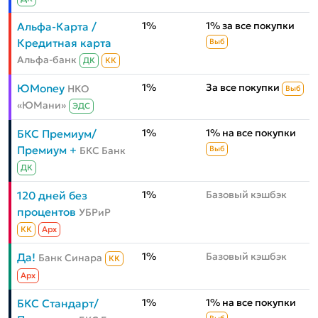
1%
1% за все покупки
Альфа-Карта /
Кредитная карта
Выб
Альфа-банк
ДК
КК
1%
За все покупки
ЮMoney
НКО
Выб
«ЮМани»
ЭДС
1%
1% на все покупки
БКС Премиум/
Премиум +
БКС Банк
Выб
ДК
1%
Базовый кэшбэк
120 дней без
процентов
УБРиР
КК
Aрх
1%
Базовый кэшбэк
Да!
Банк Синара
КК
Aрх
1%
1% на все покупки
БКС Стандарт/