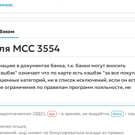
анные
.
бэком
ля MCC 3554
цию в документах банка, т.к. банки могут вносить
шбэк" означает что по карте есть кэшбэк "за все покуп
шенных категорий, ни в список исключений, если он ест
е ограничения по правилам программ лояльности, не
редоплаченная (ЭДС),
– в архиве, не выдаётся,
– кэ
Aрх
Мили
емая опция,
лючений, код может не бонусироваться исходя из правил.