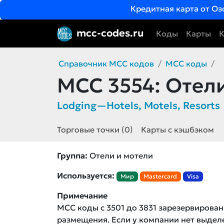
Кредитная карта от Оз
mcc-codes.ru
Коды
Карты
К
Справочник MCC кодов
MCC коды
MCC 3554:
Отели
Lodging—Hotels, Motels, Resorts
Торговые точки (0)
Карты с кэшбэком
Группа:
Отели и мотели
Используется:
Мир
Mastercard
Visa
Примечание
MCC коды с 3501 до 3831 зарезервирован
размещения. Если у компании нет выде