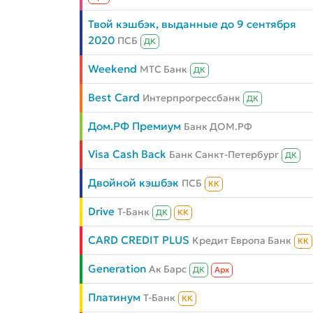
Твой кэшбэк, выданные до 9 сентября
2020
ПСБ
ДК
Weekend
МТС Банк
ДК
Best Card
Интерпрогрессбанк
ДК
Дом.РФ Премиум
Банк ДОМ.РФ
Visa Cash Back
Банк Санкт-Петербург
ДК
Двойной кэшбэк
ПСБ
КК
Drive
Т-Банк
ДК
КК
CARD CREDIT PLUS
Кредит Европа Банк
КК
Generation
Ак Барс
ДК
Aрх
Платинум
Т-Банк
КК