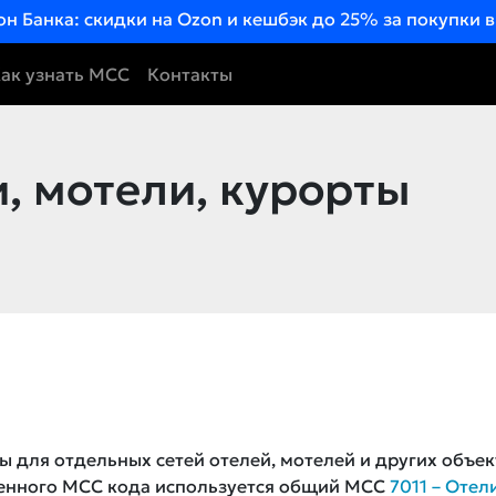
он Банка: скидки на Ozon и кешбэк до 25% за покупки 
ак узнать MCC
Контакты
, мотели, курорты
ы для отдельных сетей отелей, мотелей и других объек
ленного MCC кода используется общий MCC
7011 – Отел