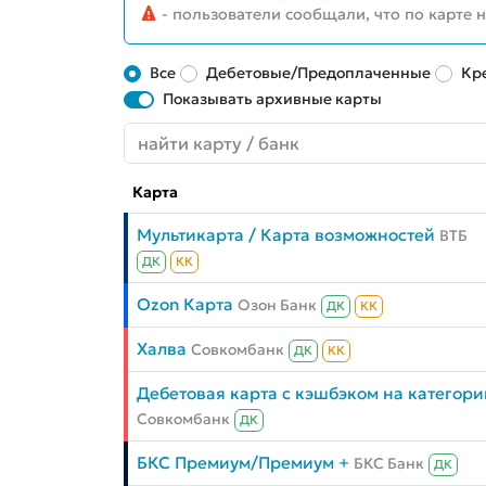
- пользователи сообщали, что по карте 
Все
Дебетовые/Предоплаченные
Кр
Показывать архивные карты
Карта
Мультикарта / Карта возможностей
ВТБ
ДК
КК
Ozon Карта
Озон Банк
ДК
КК
Халва
Совкомбанк
ДК
КК
Дебетовая карта с кэшбэком на категори
Совкомбанк
ДК
БКС Премиум/Премиум +
БКС Банк
ДК