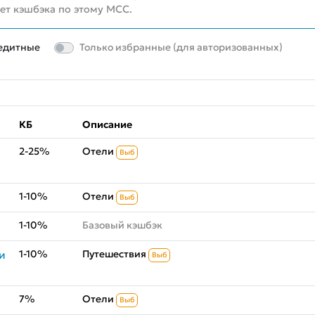
нет кэшбэка по этому MCC.
едитные
Только избранные (для авторизованных)
КБ
Описание
2-25%
Отели
Выб
1-10%
Отели
Выб
1-10%
Базовый кэшбэк
1-10%
Путешествия
и
Выб
7%
Отели
Выб