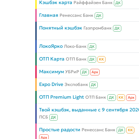
Кэшбэк карта
Райффайзен Банк
ДК
Главная
Ренессанс Банк
ДК
Понятный кэшбэк
Газпромбанк
ДК
ЛокоЯрко
Локо-Банк
ДК
ОТП Карта
ОТП Банк
ДК
КК
Максимум
УБРиР
ДК
Aрх
Expo Drive
Экспобанк
ДК
ОТП Premium Light
ОТП Банк
ДК
КК
Aрх
Твой кэшбэк, выданные с 9 сентября 202
ПСБ
ДК
Простые радости
Ренессанс Банк
ДК
КК
Aрх