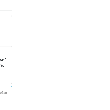
ки"
ь,
шбэк