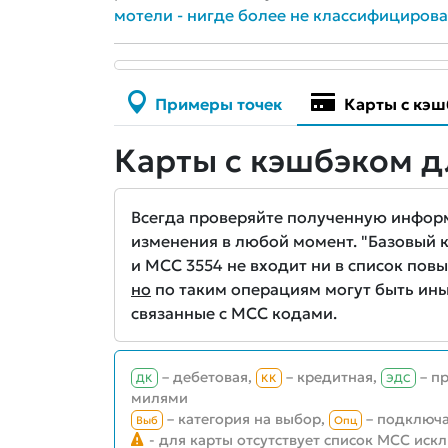
мотели - нигде более не классифициров
Примеры точек
Карты с кэш
Карты с кэшбэком д
Всегда проверяйте полученную информа
изменения в любой момент. "Базовый кэ
и MCC 3554 не входит ни в список повы
но
по таким операциям могут быть ины
связанные с MCC кодами.
– дебетовая,
– кредитная,
– п
ДК
КК
ЭДС
милями
– категория на выбор,
– подключа
Выб
Опц
- для карты отсутствует список MCC иск