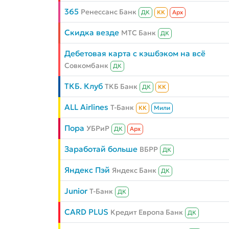
365
Ренессанс Банк
ДК
КК
Aрх
Скидка везде
МТС Банк
ДК
Дебетовая карта с кэшбэком на всё
Совкомбанк
ДК
ТКБ. Клуб
ТКБ Банк
ДК
КК
ALL Airlines
Т-Банк
КК
Мили
Пора
УБРиР
ДК
Aрх
Заработай больше
ВБРР
ДК
Яндекс Пэй
Яндекс Банк
ДК
Junior
Т-Банк
ДК
CARD PLUS
Кредит Европа Банк
ДК