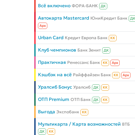
Всё включено
ФОРА-БАНК
ДК
Автокарта Mastercard
ЮниКредит Банк
Д
Aрх
Urban Card
Кредит Европа Банк
КК
Клуб чемпионов
Банк Зенит
ДК
Практичная
Ренессанс Банк
КК
Aрх
Кэшбэк на всё
Райффайзен Банк
КК
Aрх
Уралсиб Бонус
Уралсиб
ДК
КК
ОТП Premium
ОТП Банк
ДК
КК
Выгода
Экспобанк
КК
Мультикарта / Карта возможностей
ВТБ
ДК
КК