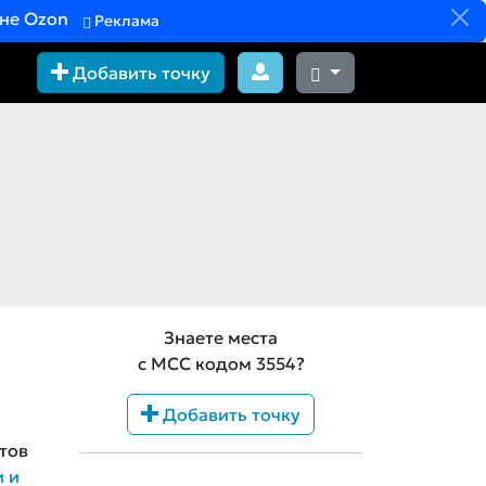
вне Ozon
Реклама
Добавить точку
Знаете места
с MCC кодом 3554?
Добавить точку
тов
и и