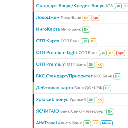
Стандарт-Бонус/Кредит-Бонус
АТБ
ДК
К
ЛокоДжем
Локо-Банк
КК
Aрх
ИнгоКарта
Инго Банк
ДК
ОТП Карта
ОТП Банк
ДК
КК
ОТП Premium Light
ОТП Банк
ДК
КК
Aрх
ОТП Premium
ОТП Банк
ДК
КК
БКС Стандарт/Приоритет
БКС Банк
ДК
Дебетовая карта
Банк ДОМ.РФ
ДК
Уралсиб Бонус
Уралсиб
ДК
КК
ЯСЧИТАЮ
Банк Санкт-Петербург
ДК
AlfaTravel
Альфа-банк
ДК
КК
Мили