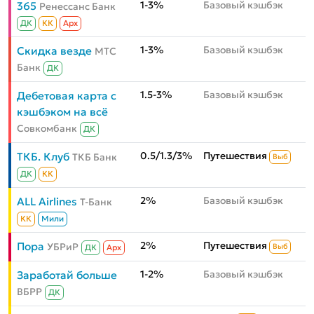
1-3%
Базовый кэшбэк
365
Ренессанс Банк
ДК
КК
Aрх
1-3%
Базовый кэшбэк
Скидка везде
МТС
Банк
ДК
1.5-3%
Базовый кэшбэк
Дебетовая карта с
кэшбэком на всё
Совкомбанк
ДК
0.5/1.3/3%
Путешествия
ТКБ. Клуб
ТКБ Банк
Выб
ДК
КК
2%
Базовый кэшбэк
ALL Airlines
Т-Банк
КК
Мили
2%
Путешествия
Пора
УБРиР
Выб
ДК
Aрх
1-2%
Базовый кэшбэк
Заработай больше
ВБРР
ДК