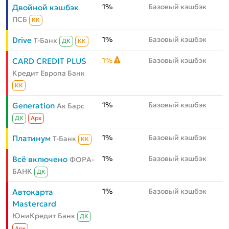
1%
Базовый кэшбэк
Двойной кэшбэк
ПСБ
КК
1%
Базовый кэшбэк
Drive
Т-Банк
ДК
КК
1%
Базовый кэшбэк
CARD CREDIT PLUS
Кредит Европа Банк
КК
1%
Базовый кэшбэк
Generation
Ак Барс
ДК
Aрх
1%
Базовый кэшбэк
Платинум
Т-Банк
КК
1%
Базовый кэшбэк
Всё включено
ФОРА-
БАНК
ДК
1%
Базовый кэшбэк
Автокарта
Mastercard
ЮниКредит Банк
ДК
Aрх