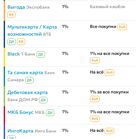
1%
Базовый кэшбэк
Выгода
Экспобанк
КК
1%
Все покупки
Мультикарта / Карта
Выб
возможностей
ВТБ
ДК
КК
1%
1% на все покупки
Black
Т-Банк
ДК
Выб
1%
На всё
Та самая карта
Банк
Выб
Синара
ДК
1%
1% за все покупки
Дебетовая карта
Банк ДОМ.РФ
Выб
ДК
1%
1% на все покупки
МКБ Бонус
МКБ
ДК
Выб
1%
На всё
ИнгоКарта
Инго Банк
Выб
ДК