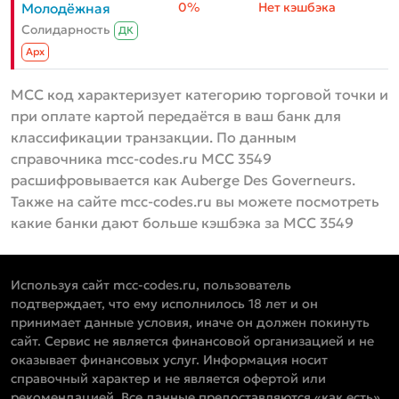
0%
Нет кэшбэка
Молодёжная
Солидарность
ДК
Aрх
MCC код характеризует категорию торговой точки и
при оплате картой передаётся в ваш банк для
классификации транзакции. По данным
справочника mcc-codes.ru MCC 3549
расшифровывается как Auberge Des Governeurs.
Также на сайте mcc-codes.ru вы можете посмотреть
какие банки дают больше кэшбэка за MCC 3549
Используя сайт mcc-codes.ru, пользователь
подтверждает, что ему исполнилось 18 лет и он
принимает данные условия, иначе он должен покинуть
сайт. Сервис не является финансовой организацией и не
оказывает финансовых услуг. Информация носит
справочный характер и не является офертой или
рекомендацией. Все данные предоставляются «как есть»