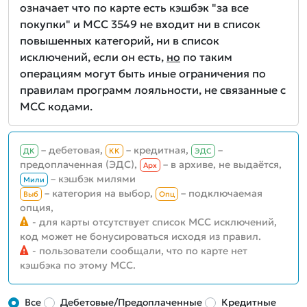
означает что по карте есть кэшбэк "за все
покупки" и MCC 3549 не входит ни в список
повышенных категорий, ни в список
исключений, если он есть,
но
по таким
операциям могут быть иные ограничения по
правилам программ лояльности, не связанные с
MCC кодами.
– дебетовая,
– кредитная,
–
ДК
КК
ЭДС
предоплаченная (ЭДС),
– в архиве, не выдаётся,
Aрх
– кэшбэк милями
Мили
– категория на выбор,
– подключаемая
Выб
Опц
опция,
- для карты отсутствует список MCC исключений,
код может не бонусироваться исходя из правил.
- пользователи сообщали, что по карте нет
кэшбэка по этому MCC.
Все
Дебетовые/Предоплаченные
Кредитные