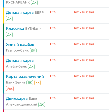
РУСНАРБАНК
ДК
0%
Нет кэшбэка
Детская карта
ВБРР
ДК
0%
Нет кэшбэка
Классика
ВУЗ-банк
ДК
0%
Нет кэшбэка
Умный кэшбэк
Газпромбанк
ДК
0%
Нет кэшбэка
Детская карта
Альфа-банк
ДК
0%
Нет кэшбэка
Карта развлечений
Банк Зенит
ДК
КК
Aрх
0%
Нет кэшбэка
Движкарта
Банк
Александровский
ДК