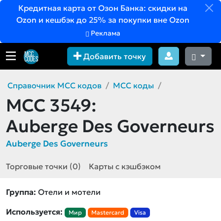
Кредитная карта от Озон Банка: скидки на
Ozon и кешбэк до 25% за покупки вне Ozon
Реклама
Добавить точку
Справочник MCC кодов
MCC коды
MCC 3549:
Auberge Des Governeurs
Auberge Des Governeurs
Торговые точки (0)
Карты с кэшбэком
Группа:
Отели и мотели
Используется:
Мир
Mastercard
Visa