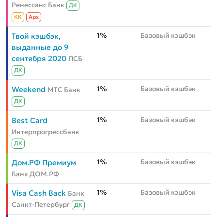
Ренессанс Банк
ДК
КК
Aрх
1%
Базовый кэшбэк
Твой кэшбэк,
выданные до 9
сентября 2020
ПСБ
ДК
1%
Базовый кэшбэк
Weekend
МТС Банк
ДК
1%
Базовый кэшбэк
Best Card
Интерпрогрессбанк
ДК
1%
Базовый кэшбэк
Дом.РФ Премиум
Банк ДОМ.РФ
1%
Базовый кэшбэк
Visa Cash Back
Банк
Санкт-Петербург
ДК