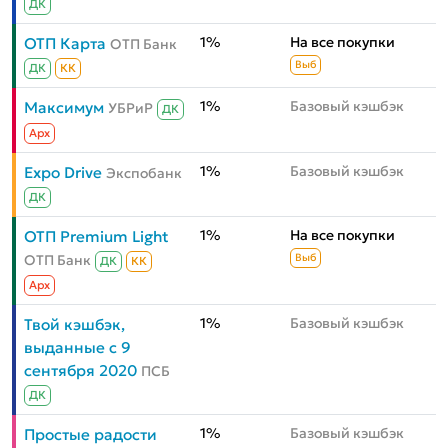
ДК
1%
На все покупки
ОТП Карта
ОТП Банк
Выб
ДК
КК
1%
Базовый кэшбэк
Максимум
УБРиР
ДК
Aрх
1%
Базовый кэшбэк
Expo Drive
Экспобанк
ДК
1%
На все покупки
ОТП Premium Light
ОТП Банк
Выб
ДК
КК
Aрх
1%
Базовый кэшбэк
Твой кэшбэк,
выданные с 9
сентября 2020
ПСБ
ДК
1%
Базовый кэшбэк
Простые радости