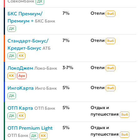
Совкомбанк
ДК
7%
Отели
БКС Премиум/
Выб
Премиум +
БКС Банк
ДК
7%
Отели
Стандарт-Бонус/
Выб
Кредит-Бонус
АТБ
ДК
КК
3-7%
Отели
ЛокоДжем
Локо-Банк
Выб
КК
Aрх
5%
Отели
ИнгоКарта
Инго Банк
Выб
ДК
5%
Отдых и
ОТП Карта
ОТП Банк
путешествия
Выб
ДК
КК
5%
Отдых и
ОТП Premium Light
путешествия
ОТП Банк
Выб
ДК
КК