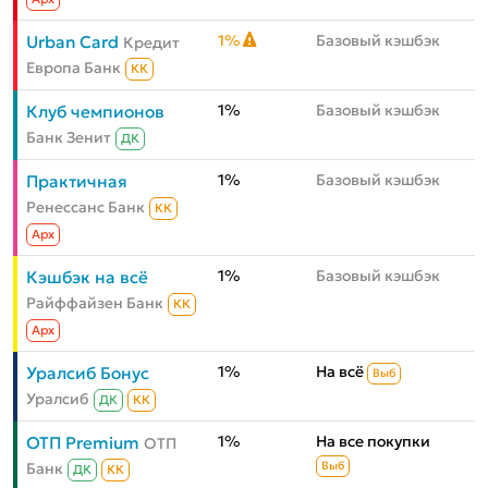
1%
Базовый кэшбэк
Urban Card
Кредит
Европа Банк
КК
1%
Базовый кэшбэк
Клуб чемпионов
Банк Зенит
ДК
1%
Базовый кэшбэк
Практичная
Ренессанс Банк
КК
Aрх
1%
Базовый кэшбэк
Кэшбэк на всё
Райффайзен Банк
КК
Aрх
1%
На всё
Уралсиб Бонус
Выб
Уралсиб
ДК
КК
1%
На все покупки
ОТП Premium
ОТП
Банк
Выб
ДК
КК