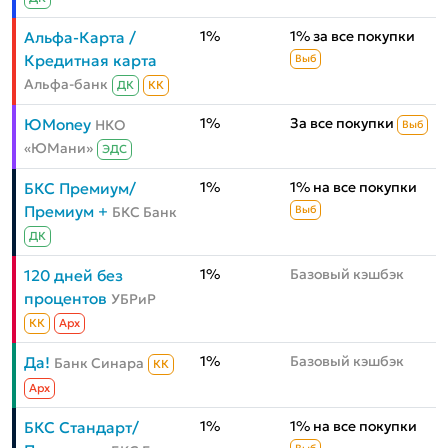
1%
1% за все покупки
Альфа-Карта /
Кредитная карта
Выб
Альфа-банк
ДК
КК
1%
За все покупки
ЮMoney
НКО
Выб
«ЮМани»
ЭДС
1%
1% на все покупки
БКС Премиум/
Премиум +
БКС Банк
Выб
ДК
1%
Базовый кэшбэк
120 дней без
процентов
УБРиР
КК
Aрх
1%
Базовый кэшбэк
Да!
Банк Синара
КК
Aрх
1%
1% на все покупки
БКС Стандарт/