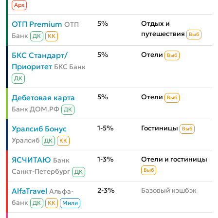
Aрх
5%
Отдых и
ОТП Premium
ОТП
путешествия
Банк
Выб
ДК
КК
5%
Отели
БКС Стандарт/
Выб
Приоритет
БКС Банк
ДК
5%
Отели
Дебетовая карта
Выб
Банк ДОМ.РФ
ДК
1-5%
Гостиницы
Уралсиб Бонус
Выб
Уралсиб
ДК
КК
1-3%
Отели и гостиницы
ЯСЧИТАЮ
Банк
Санкт-Петербург
Выб
ДК
2-3%
Базовый кэшбэк
AlfaTravel
Альфа-
банк
ДК
КК
Мили