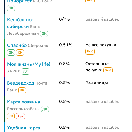
Приоритет
БКС Банк
Выб
ДК
0/1%
Базовый кэшбэк
Кешбэк по-
сибирски
Банк
Левобережный
ДК
0.5-1%
На все покупки
Спасибо
Сбербанк
Выб
ДК
КК
0.8%
Остальные
Моя жизнь (My life)
покупки
УБРиР
Выб
ДК
0.5%
Гостиницы
Вездедоход
Почта
Банк
КК
0.5%
Базовый кэшбэк
Карта хозяина
РоссельхозБанк
ДК
КК
Aрх
0.5%
Базовый кэшбэк
Удобная карта