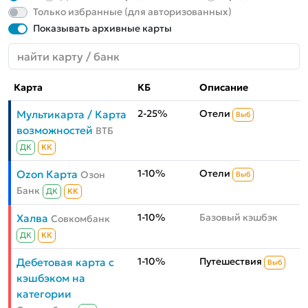
Только избранные (для авторизованных)
Показывать архивные карты
Карта
КБ
Описание
2-25%
Отели
Мультикарта / Карта
Выб
возможностей
ВТБ
ДК
КК
1-10%
Отели
Ozon Карта
Озон
Выб
Банк
ДК
КК
1-10%
Базовый кэшбэк
Халва
Совкомбанк
ДК
КК
1-10%
Путешествия
Дебетовая карта с
Выб
кэшбэком на
категории