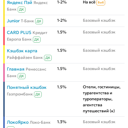
1-2%
На всё
Яндекс Пэй
Яндекс
Выб
Банк
ДК
1-2%
Базовый кэшбэк
Junior
Т-Банк
ДК
1.5%
Базовый кэшбэк
CARD PLUS
Кредит
Европа Банк
ДК
1.5%
Базовый кэшбэк
Кэшбэк карта
Райффайзен Банк
ДК
1.5%
Базовый кэшбэк
Главная
Ренессанс
Банк
ДК
1.5%
Отели, гостиницы,
Понятный кэшбэк
турагентства и
Газпромбанк
ДК
туроператоры,
агентства
путешествий (к)
1.3%
Базовый кэшбэк
ЛокоЯрко
Локо-Банк